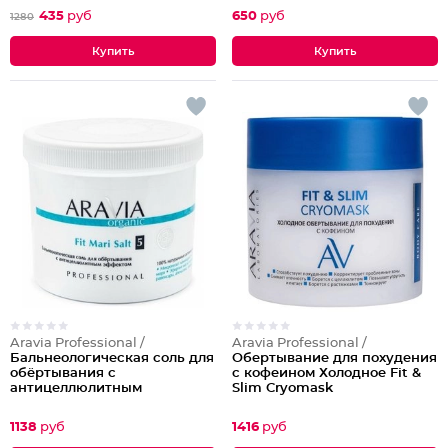
435
руб
650
руб
1280
Aravia Professional /
Aravia Professional /
Бальнеологическая соль для
Обертывание для похудения
обёртывания с
с кофеином Холодное Fit &
антицеллюлитным
Slim Cryomask
эффектом Fit Mari Salt
1138
руб
1416
руб