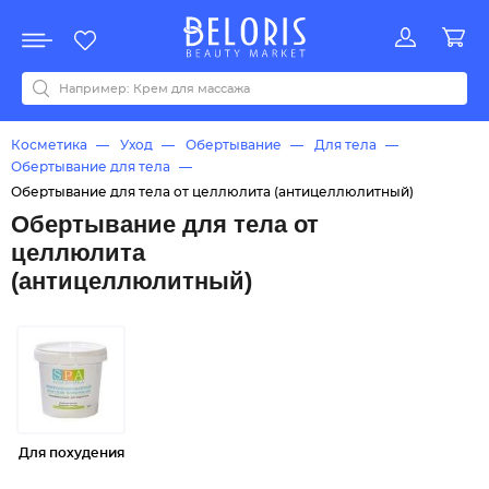
Распродажа
Акции
Новинки
Хит продаж
Все бренды
0-9
A
B
C
D
E
F
G
H
I
J
K
L
M
N
O
P
Q
R
S
T
U
V
W
Y
Z
А
Б
В
Д
З
И
М
О
К
Л
Н
П
Р
С
Т
У
Ф
Ч
Косметика
Уход
Обертывание
Для тела
Обертывание для тела
Обертывание для тела от целлюлита (антицеллюлитный)
Обертывание для тела от
целлюлита
(антицеллюлитный)
Для похудения