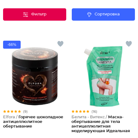
Фильтр
Сортировка
-66%
(9)
(16)
Elfora /
Горячее шоколадное
Белита - Витекс /
Маска-
антицеллюлитное
обертывание для тела
обертывание
антицеллюлитная
моделирующая Идеальная
Фигура