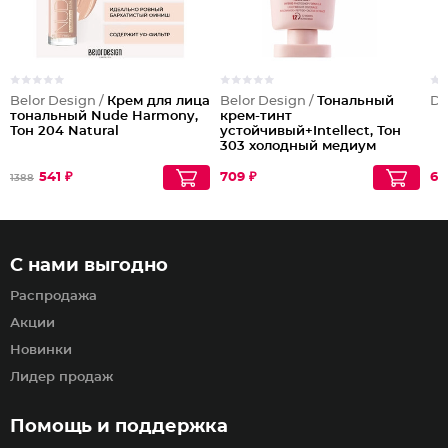
Belor Design /
Крем для лица
Belor Design /
Тональный
Dil
тональный Nude Harmony,
крем-тинт
Тон 204 Natural
устойчивый+Intellect, Тон
303 холодный медиум
541 ₽
709 ₽
61
1388
С нами выгодно
Распродажа
Акции
Новинки
Лидер продаж
Помощь и поддержка