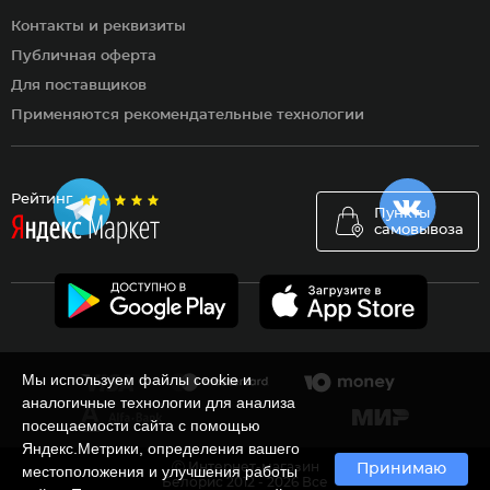
Контакты и реквизиты
Публичная оферта
Для поставщиков
Применяются рекомендательные технологии
Рейтинг
Пункты
самовывоза
Мы используем файлы cookie и
аналогичные технологии для анализа
посещаемости сайта с помощью
Яндекс.Метрики, определения вашего
Ⓒ Интернет-магазин
Принимаю
местоположения и улучшения работы
Белорис 2012 - 2026 Все