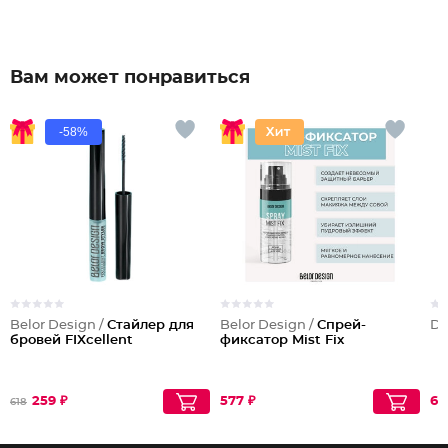
Вам может понравиться
-58%
Belor Design /
Стайлер для
Belor Design /
Спрей-
Dil
бровей FIXcellent
фиксатор Mist Fix
259 ₽
577 ₽
61
618