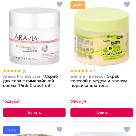
(1)
(83)
Aravia Professional /
Скраб
Белита - Витекс /
Скраб
для тела с гималайской
солевой с медом и маслом
солью "Pink Grapefruit"
персика для тела
1241
руб
796
руб
-43%