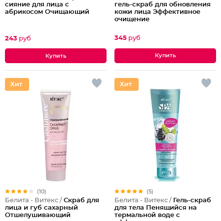
гель-скраб для обновления
сияние для лица с
кожи лица Эффективное
абрикосом Очищающий
очищение
345
руб
243
руб
(10)
(5)
Белита - Витекс /
Скраб для
Белита - Витекс /
Гель-скраб
лица и губ сахарный
для тела Пенящийся на
Отшелушивающий
термальной воде с