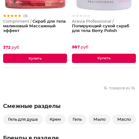
(3)
Aravia Professional /
Compliment /
Скраб для тела
Полирующий сухой скраб
малиновый Массажный
для тела Berry Polish
эффект
987
руб
372
руб
16
товаров из
16
Смежные разделы
Гель для душа
Крем
Гель
Мыло
Масло
Бренды в разделе