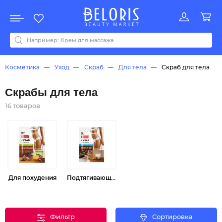
Распродажа
Акции
Новинки
Хит продаж
Все бренды
0-9
A
B
C
D
E
F
G
H
I
J
K
L
M
N
O
P
Q
R
S
T
U
V
W
Y
Z
А
Б
В
Д
З
И
М
О
К
Л
Н
П
Р
С
Т
У
Ф
Ч
Косметика
Уход
Скраб
Для тела
Скраб для тела
Скрабы для тела
16 товаров
Для похудения
Подтягивающий
Фильтр
Сортировка