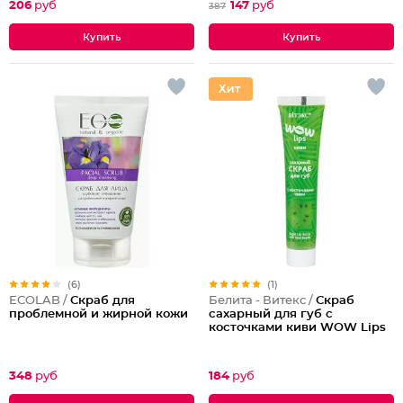
206
руб
147
руб
387
(6)
(1)
ECOLAB /
Скраб для
Белита - Витекс /
Скраб
проблемной и жирной кожи
сахарный для губ с
косточками киви WOW Lips
348
руб
184
руб