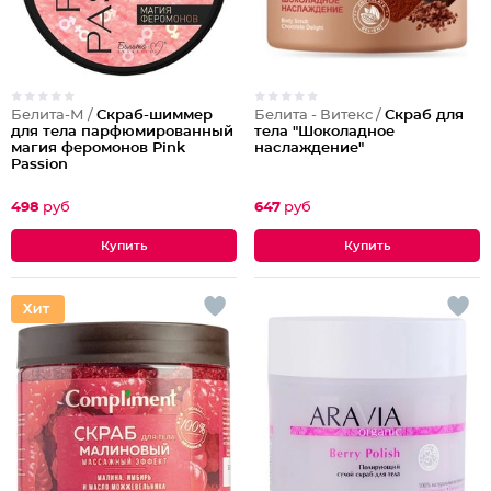
Белита-М /
Скраб-шиммер
Белита - Витекс /
Скраб для
для тела парфюмированный
тела "Шоколадное
магия феромонов Pink
наслаждение"
Passion
498
руб
647
руб