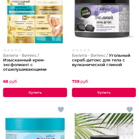
Белита - Витекс /
Белита - Витекс /
Угольный
Изысканный крем-
скраб-детокс для тела с
эксфолиант с
вулканической глиной
отшелушивающими
микрогранулами +
изысканное молочко-тоник с
68
руб
739
руб
драгоценными маслами