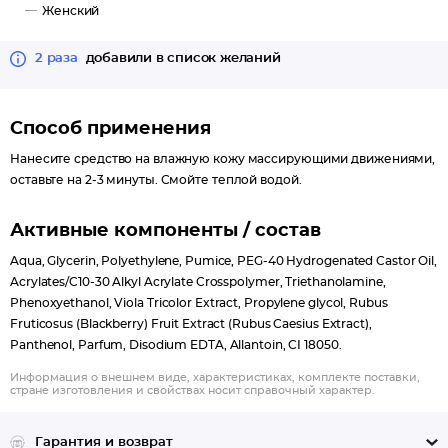
Женский
2 раза
добавили в список желаний
Способ применения
Нанесите средство на влажную кожу массирующими движениями,
оставьте на 2-3 минуты. Смойте теплой водой.
Активные компоненты / состав
Aqua, Glycerin, Polyethylene, Pumice, PEG-40 Hydrogenated Castor Oil,
Acrylates/C10-30 Alkyl Acrylate Crosspolymer, Triethanolamine,
Phenoxyethanol, Viola Tricolor Extract, Propylene glycol, Rubus
Fruticosus (Blackberry) Fruit Extract (Rubus Caesius Extract),
Panthenol, Parfum, Disodium EDTA, Allantoin, CI 18050.
Информация о внешнем виде, характеристиках, комплекте поставки,
стране изготовления и свойствах носит справочный характер.
Гарантия и возврат