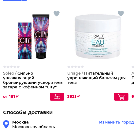
Soleo /
Сильно
Uriage /
Питательный
Ar
увлажняющий
укрепляющий бальзам для
По
бронзирующий ускоритель
тела
дл
загара с кофеином "City"
от 181 ₽
3921 ₽
98
Способы доставки
Москва
Изменить город
Московская область