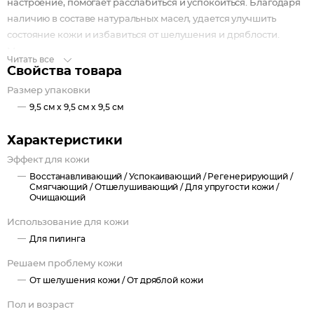
настроение, помогает расслабиться и успокоиться. Благодаря
наличию в составе натуральных масел, удается улучшить
состояние кожи и избавиться от шелушения и дряблости.
Меры предосторожности: в случае попадания в глаза
Читать все
незамедлительно промыть водой.
Свойства товара
Противопоказания: индивидуальная непереносимость
Размер упаковки
отдельных компонентов косметического средства.
9,5 см x 9,5 см x 9,5 см
Характеристики
Эффект для кожи
Восстанавливающий /
Успокаивающий /
Регенерирующий /
Смягчающий /
Отшелушивающий /
Для упругости кожи /
Очищающий
Использование для кожи
Для пилинга
Решаем проблему кожи
От шелушения кожи /
От дряблой кожи
Пол и возраст