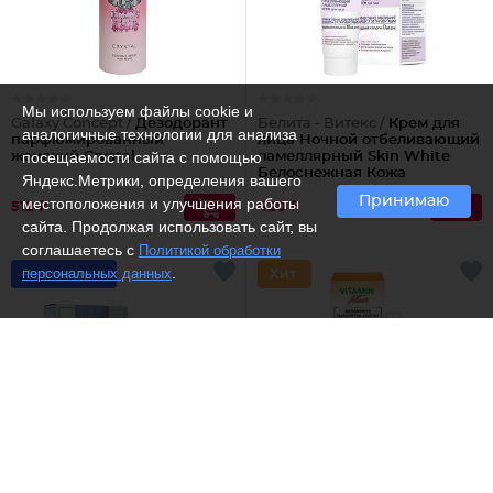
Мы используем файлы cookie и
Galaxy Concept /
Дезодорант
Белита - Витекс /
Крем для
аналогичные технологии для анализа
парфюмированный
лица Ночной отбеливающий
посещаемости сайта с помощью
женский Crystal
ламеллярный Skin White
Белоснежная Кожа
Яндекс.Метрики, определения вашего
Принимаю
местоположения и улучшения работы
512 ₽
420 ₽
сайта. Продолжая использовать сайт, вы
соглашаетесь с
Политикой обработки
.
персональных данных
Рекомендуем
(4)
(5)
Dilis /
Туалетная вода
Белита - Витекс /
Сыворотка-