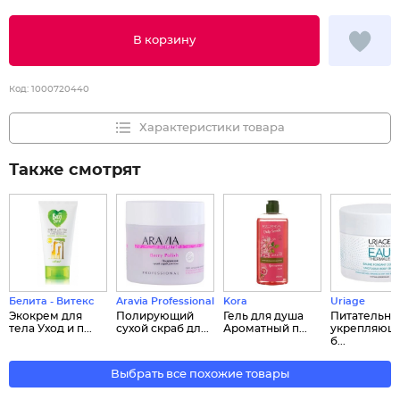
В корзину
Код:
1000720440
Характеристики товара
Также смотрят
Белита - Витекс
Aravia Professional
Kora
Uriage
Экокрем для
Полирующий
Гель для душа
Питательн
тела Уход и п...
сухой скраб дл...
Ароматный п...
укрепляющ
б...
Выбрать все похожие товары