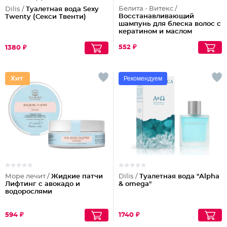
Белита - Витекс /
Dilis /
Туалетная вода Sexy
Восстанавливающий
Twenty (Секси Твенти)
шампунь для блеска волос с
кератином и маслом
арганы
552 ₽
1380 ₽
Рекомендуем
Море лечит /
Жидкие патчи
Dilis /
Туалетная вода "Alpha
Лифтинг с авокадо и
& omega"
водорослями
594 ₽
1740 ₽