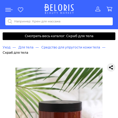
Распродажа
Акции
Новинки
Хит продаж
Все бренды
0-9
A
B
C
D
E
F
G
H
I
J
K
L
M
N
O
P
Q
R
S
T
U
V
W
Y
Z
А
Б
В
Д
З
И
М
О
К
Л
Н
П
Р
С
Т
У
Ф
Ч
Смотреть весь каталог: Скраб для тела
Уход
Для тела
Средство для упругости кожи тела
Скраб для тела