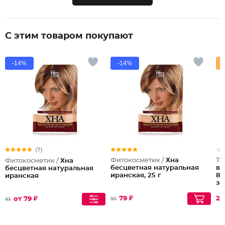
С этим товаром покупают
-14%
-14%
(7)
Фитокосметик /
Хна
Te
Фитокосметик /
Хна
бесцветная натуральная
во
бесцветная натуральная
иранская, 25 г
8.
иранская
зо
79 ₽
26
от 79 ₽
93
93