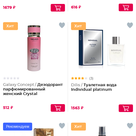
616 ₽
1679 ₽
(3)
Galaxy Concept /
Дезодорант
Dilis /
Туалетная вода
парфюмированный
Individual platinum
женский Crystal
512 ₽
1563 ₽
Рекомендуем