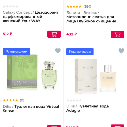
(384)
Galaxy Concept /
Дезодорант
Белита - Витекс /
парфюмированный
Мезопилинг-скатка для
женский Your WAY
лица Глубокое очищение
512 ₽
432 ₽
Рекомендуем
Рекомендуем
(11)
Dilis /
Туалетная вода
Dilis /
Туалетная вода Virtual
Adagio
Sense