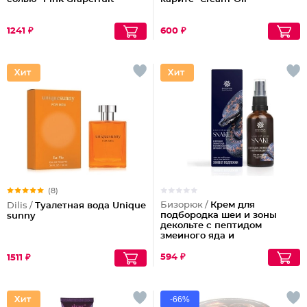
1241 ₽
600 ₽
(8)
Бизорюк /
Крем для
Dilis /
Туалетная вода Unique
подбородка шеи и зоны
sunny
декольте с пептидом
змеиного яда и
антиоксидантами
594 ₽
1511 ₽
-66%