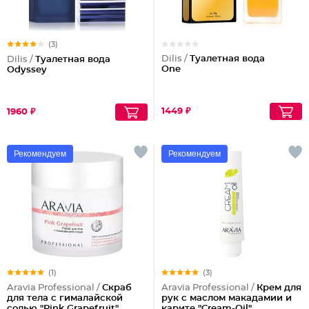
(3)
Dilis /
Туалетная вода
Dilis /
Туалетная вода
One
Odyssey
1449 ₽
1960 ₽
Рекомендуем
Рекомендуем
(1)
(3)
Aravia Professional /
Скраб
Aravia Professional /
Крем для
для тела с гималайской
рук с маслом макадамии и
солью "Pink Grapefruit"
карите "Cream-Oil"