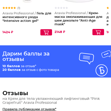
(1)
Aravia Professional /
Крем-
Aravia Professional /
Гель для
Ar
маска омолаживающая для
интенсивного ухода
дл
шеи декольте "Anti-Age
"Intensive action gel"
ар
mask"
ми
2148 ₽
1424 ₽
16
Дарим баллы за
отзывы
10 баллов
за отзыв*
20 баллов
за отзыв с фото товара
Отзывы
на Крем для тела увлажняющий лифтинговый "Pink
Grapefruit" Aravia Professional
Правила публикации отзывов*