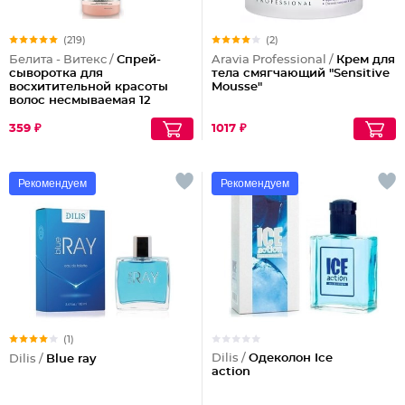
(219)
(2)
Белита - Витекс /
Спрей-
Aravia Professional /
Крем для
сыворотка для
тела смягчающий "Sensitive
восхитительной красоты
Mousse"
волос несмываемая 12
эффектов Совершенные
Волосы
359 ₽
1017 ₽
Рекомендуем
Рекомендуем
(1)
Dilis /
Одеколон Ice
Dilis /
Blue ray
action