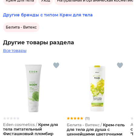
Крем для тела
Уход
Натуральная и органическая косметика
Другие бренды с типом Крем для тела
Белита - Витекс
Другие товары раздела
Все товары
(11)
Eden cosmetics /
Крем для
Ar
Белита - Витекс /
Крем-гель
тела питательный
сы
для тела для душа с
Фисташковый пломбир
"R
ценнейшими цветочными