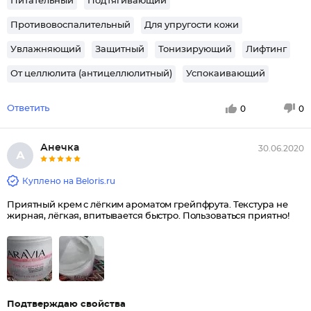
Питательный
Подтягивающий
Противовоспалительный
Для упругости кожи
Увлажняющий
Защитный
Тонизирующий
Лифтинг
От целлюлита (антицеллюлитный)
Успокаивающий
Ответить
0
0
Анечка
30.06.2020
А
Куплено на Beloris.ru
Приятный крем с лёгким ароматом грейпфрута. Текстура не
жирная, лёгкая, впитывается быстро. Пользоваться приятно!
Подтверждаю свойства