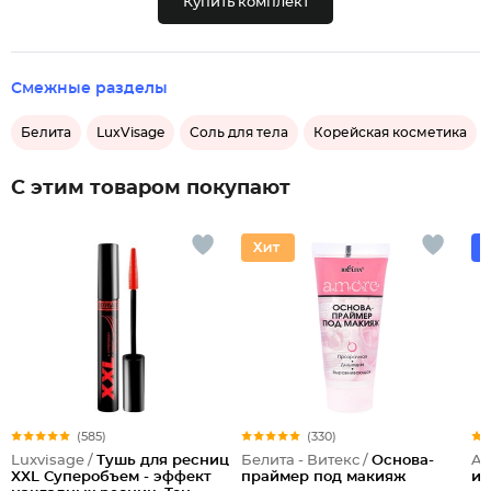
Купить комплект
Смежные разделы
Белита
LuxVisage
Соль для тела
Корейская косметика
С этим товаром покупают
(585)
(330)
Luxvisage /
Тушь для ресниц
Белита - Витекс /
Основа-
Ar
XXL Суперобъем - эффект
праймер под макияж
и 