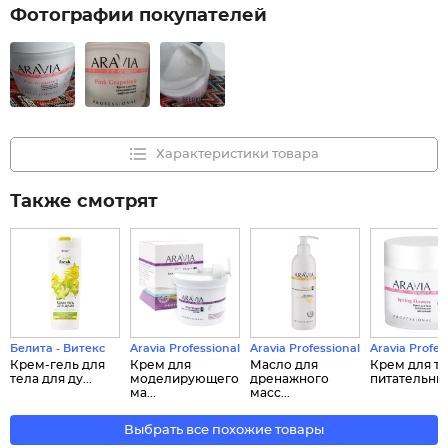
Фотографии покупателей
Характеристики товара
Также смотрят
Белита - Витекс
Aravia Professional
Aravia Professional
Aravia Profes
Крем-гель для
Крем для
Масло для
Крем для т
тела для ду...
моделирующего
дренажного
питательный
ма...
масс...
Выбрать все похожие товары