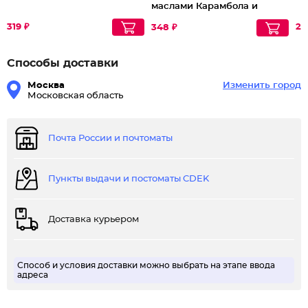
маслами Карамбола и
Иланг-иланг Exotic
319 ₽
Fresh
21
348 ₽
Способы доставки
Москва
Изменить город
Московская область
Почта России и почтоматы
Пункты выдачи и постоматы CDEK
Доставка курьером
Способ и условия доставки можно выбрать на этапе ввода
адреса