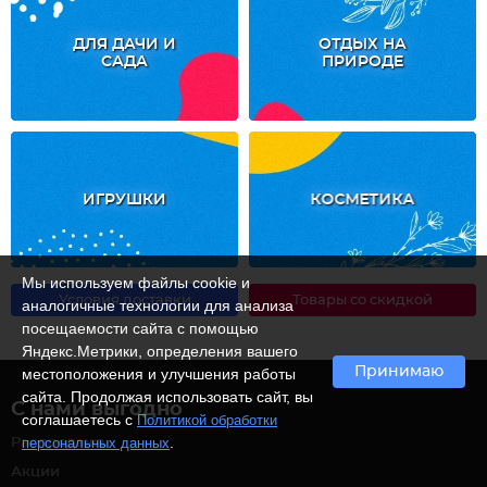
ДЛЯ ДАЧИ И
ОТДЫХ НА
САДА
ПРИРОДЕ
ИГРУШКИ
КОСМЕТИКА
Мы используем файлы cookie и
Условия доставки
Товары со скидкой
аналогичные технологии для анализа
посещаемости сайта с помощью
Яндекс.Метрики, определения вашего
Принимаю
местоположения и улучшения работы
сайта. Продолжая использовать сайт, вы
С нами выгодно
соглашаетесь с
Политикой обработки
.
персональных данных
Распродажа
Акции