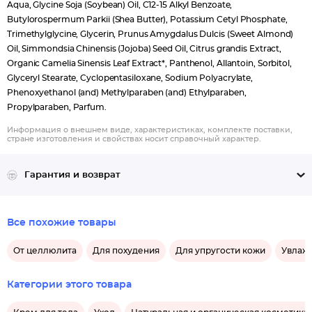
Aqua, Glycine Soja (Soybean) Oil, C12-15 Alkyl Benzoate,
Butylorospermum Parkii (Shea Butter), Potassium Cetyl Phosphate,
Trimethylglycine, Glycerin, Prunus Amygdalus Dulcis (Sweet Almond)
Oil, Simmondsia Chinensis (Jojoba) Seed Oil, Citrus grandis Extract,
Organic Camelia Sinensis Leaf Extract*, Panthenol, Allantoin, Sorbitol,
Glyceryl Stearate, Cyclopentasiloxane, Sodium Polyacrylate,
Phenoxyethanol (and) Methylparaben (and) Ethylparaben,
Propylparaben, Parfum.
Информация о внешнем виде, характеристиках, комплекте поставки,
стране изготовления и свойствах носит справочный характер.
Гарантия и возврат
Все похожие товары
От целлюлита
Для похудения
Для упругости кожи
Увлаж
Категории этого товара