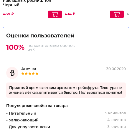
накладных ресниц, Тон
Черный
439 ₽
414 ₽
26
Оценки пользователей
положительных оценок
100%
из 5
Анечка
30.06.2020
Приятный крем с лёгким ароматом грейпфрута. Текстура не
жирная, лёгкая, впитывается быстро. Пользоваться приятно!
Популярные свойства товара
5 клиентов
- Питательный
4 клиента
- Увлажняющий
3 клиента
- Для упругости кожи