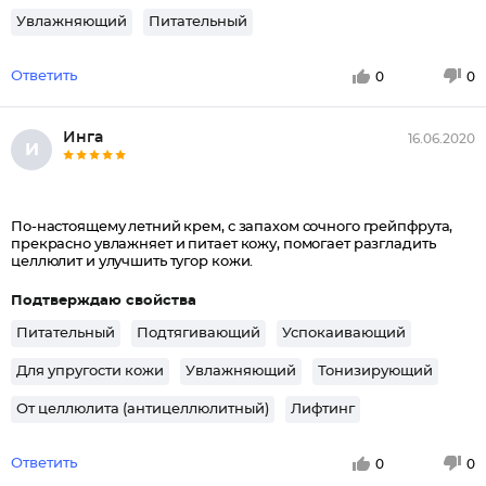
Увлажняющий
Питательный
Ответить
0
0
Инга
16.06.2020
И
По-настоящему летний крем, с запахом сочного грейпфрута,
прекрасно увлажняет и питает кожу, помогает разгладить
целлюлит и улучшить тугор кожи.
Подтверждаю свойства
Питательный
Подтягивающий
Успокаивающий
Для упругости кожи
Увлажняющий
Тонизирующий
От целлюлита (антицеллюлитный)
Лифтинг
Ответить
0
0