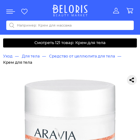
Распродажа
Акции
Новинки
Хит продаж
Все бренды
0-9
A
B
C
D
E
F
G
H
I
J
K
L
M
N
O
P
Q
R
S
T
U
V
W
Y
Z
А
Б
В
Д
З
И
М
О
К
Л
Н
П
Р
С
Т
У
Ф
Ч
Смотреть 121 товар: Крем для тела
Уход
Для тела
Средство от целлюлита для тела
Крем для тела