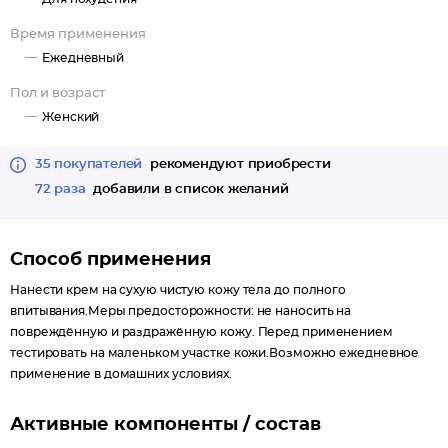
Масло жожоба.
Время применения
Сладкий миндаль (масло).
Ежедневный
Аллантоин.
Пантенол.
Пол и возраст
Масло сои.
Женский
Глицерин.
Зелёный чай (экстракт).
35 покупателей
рекомендуют приобрести
Сорбитол (увлажнитель).
72 раза
добавили в список желаний
Способ применения
Нанести крем на сухую чистую кожу тела до полного
впитывания.Меры предосторожности: не наносить на
повреждённую и раздражённую кожу. Перед применением
тестировать на маленьком участке кожи.Возможно ежедневное
применение в домашних условиях.
Активные компоненты / состав