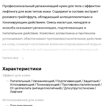
Профессиональный увлажняющий крем для тела с эффектом
лифтинга для всех типов кожи. Содержит в составе экстракт
розового грейпфрута, обладающий антицеллюлитным и
тонизирующим действием. Смесь масел ши, миндаля и
жожоба оказывает увлажняющее, подтягивающее и
питательное действие. Комплекс аллантоина и пантенола
успокаивает, обеспечивает противовоспалительное действие
на кожу, снижает негативное влияние хлорированной воды и
инсоляции. Зелёный чай защищает клетки от повреждений.
Ежедневное применение крема гарантирует значительное
Читать все
улучшение внешнего вида кожи тела, снижает проявление
возрастных изменений, благоприятно влияет на тургор и
Характеристики
эластичность.
Эффект для кожи
Назначение: крем рекомендуется для регулярного ухода
Питательный /
Увлажняющий /
Подтягивающий /
Защитный /
после принятия душа, а также в качестве завершающего ухода
Успокаивающий /
Тонизирующий /
Противовоспалительный /
в профессиональной процедуре.
От целлюлита (антицеллюлитный) /
Для упругости кожи /
Лифтинг
Биоактивный состав:
Розовый грейпфрут (экстракт).
Использование для кожи
Масло ши.
Для похудения