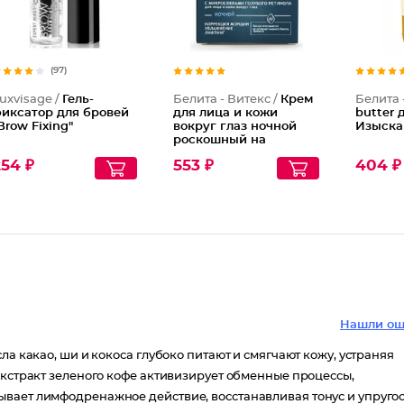
(97)
uxvisage /
Гель-
Белита - Витекс /
Крем
Белита 
иксатор для бровей
для лица и кожи
butter 
Brow Fixing"
вокруг глаз ночной
Изыск
роскошный на
термальной воде с
54 ₽
553 ₽
404 ₽
микросферами
голубого ретинола
Blue Therm
Нашли ош
ла какао, ши и кокоса глубоко питают и смягчают кожу, устраняя
Экстракт зеленого кофе активизирует обменные процессы,
вает лимфодренажное действие, восстанавливая тонус и упругос