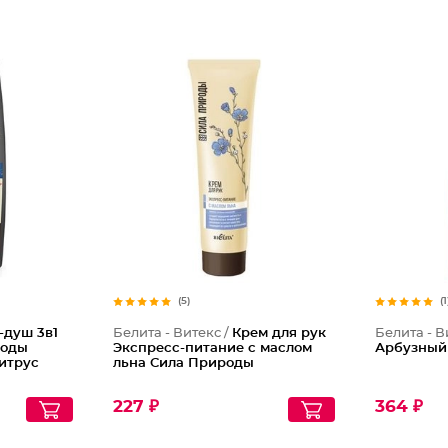
(5)
(1
-душ 3в1
Белита - Витекс /
Крем для рук
Белита - В
роды
Экспресс-питание с маслом
Арбузный
итрус
льна Сила Природы
227 ₽
364 ₽