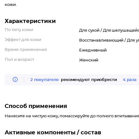
кожи.
Характеристики
По типу кожи
Для сухой /
Для шелушащейс
Эффект для кожи
Восстанавливающий /
Для у
Время применения
Ежедневный
Пол и возраст
Женский
2 покупателя
рекомендуют приобрести
4 раза
Способ применения
Нанесите на чистую кожу, помассируйте до полного впитывания
Активные компоненты / состав