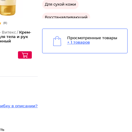
Для сухой кожи
Восстанавливающий
(8)
Средство для упругости кожи тела
- Витекс /
Крем-
для тела и рук
Просмотренные товары
анный
+ 1 товаров
Средство для сухой кожи рук
ибку в описании?
ть