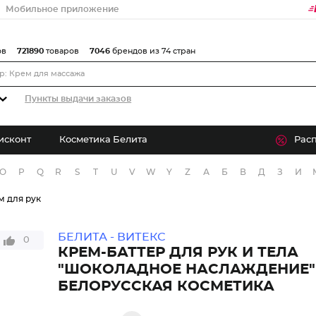
Мобильное приложение
ов
721890
товаров
7046
брендов из 74 стран
Пункты выдачи заказов
исконт
Косметика Белита
Рас
O
P
Q
R
S
T
U
V
W
Y
Z
А
Б
В
Д
З
И
м для рук
БЕЛИТА - ВИТЕКС
0
КРЕМ-БАТТЕР ДЛЯ РУК И ТЕЛА
"ШОКОЛАДНОЕ НАСЛАЖДЕНИЕ"
БЕЛОРУССКАЯ КОСМЕТИКА