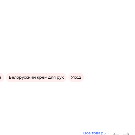
а
Белорусский крем для рук
Уход
Все товары