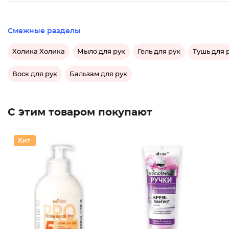
Смежные разделы
Холика Холика
Мыло для рук
Гель для рук
Тушь для 
Воск для рук
Бальзам для рук
С этим товаром покупают