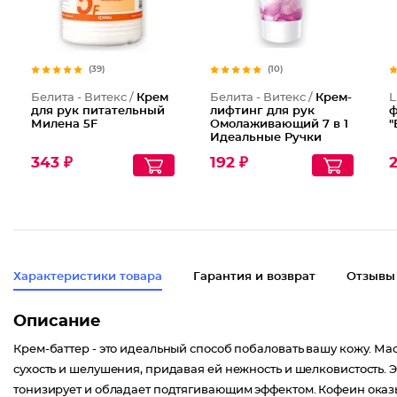
(39)
(10)
Белита - Витекс /
Крем
Белита - Витекс /
Крем-
L
для рук питательный
лифтинг для рук
ф
Милена 5F
Омолаживающий 7 в 1
"
Идеальные Ручки
343 ₽
192 ₽
2
Характеристики товара
Гарантия и возврат
Отзывы
Описание
Крем-баттер - это идеальный способ побаловать вашу кожу. Мас
сухость и шелушения, придавая ей нежность и шелковистость. 
тонизирует и обладает подтягивающим эффектом. Кофеин оказы