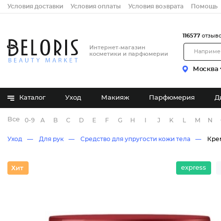
Условия доставки
Условия оплаты
Условия возврата
Помощь
116577
отзыв
Интернет-магазин
косметики и парфюмерии
Москва
Каталог
Уход
Макияж
Парфюмерия
Д
Все бренды
0-9
A
B
C
D
E
F
G
H
I
J
K
L
M
N
Уход
Для рук
Средство для упругости кожи тела
Кре
express