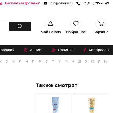
Бесплатная доставка*
info@beloris.ru
+7 (495) 215 28 49
Мой Beloris
Избранное
Корзина
продажа
Акции
Новинки
Хит продаж
М
О
К
Л
Н
П
Р
С
Т
У
Ф
Ч
Ш
Э
Ю
Я
№
Также смотрят