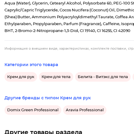
Aqua (Water), Glycerin, Cetearyl Alcohol, Polysorbate 60, PEG-100 St
Caprylic/Capric Triglyceride, Cocos Nucifera (Coconut) Oil, Dime
(Shea) Butter, Ammonium Polyacryloyldimethyl Taurate, Coffea Ara
Ethylparaben, Propylparaben, Parfum (Fragrance), Caffeine, Isoprop
BHT, 2-Bromo-2-Nitropropane-1,3-Diol, CI 19140, CI 16255, CI 42090
Информация о внешнем виде, характеристиках, комплекте поставки, стр
Категории этого товара
Крем для рук
Крем для тела
Белита - Витэкс для тела
Другие бренды с типом Крем для рук
Domix Green Professional
Aravia Professional
Другие товары раздела