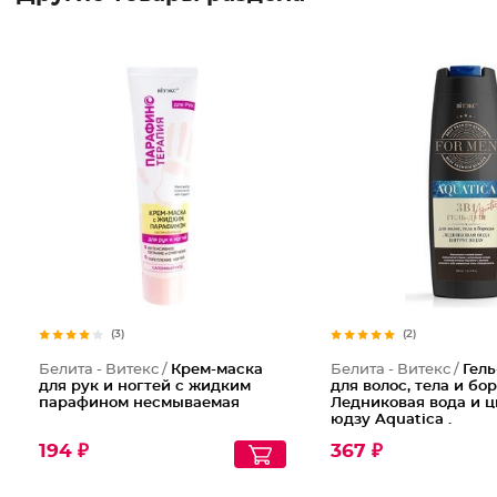
(3)
(2)
Белита - Витекс /
Крем-маска
Белита - Витекс /
Гель
для рук и ногтей с жидким
для волос, тела и бо
парафином несмываемая
Ледниковая вода и ц
юдзу Aquatica .
194 ₽
367 ₽