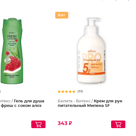
)
(39)
итекс /
Гель для душа
Белита - Витекс /
Крем для рук
 фреш с соком алоэ
питательный Милена 5F
343 ₽