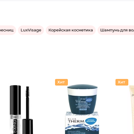
ресниц
LuxVisage
Корейская косметика
Шампунь для во