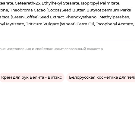
earate, Ceteareth-25, Ethylhexyl Stearate, Isopropyl Palmitate,
thicone, Theobroma Cacao (Cocoa) Seed Butter, Butyrospermum Parkii
bica (Green Coffee) Seed Extract, Phenoxyethanol, Methylparaben,
yl Myristate, Triticum Vulgare (Wheat) Germ Oil, Tocopheryl Acetate,
ане изготовления и свойствах носит справочный характер.
Крем для рук Белита - Витэкс
Белорусская косметика для тел