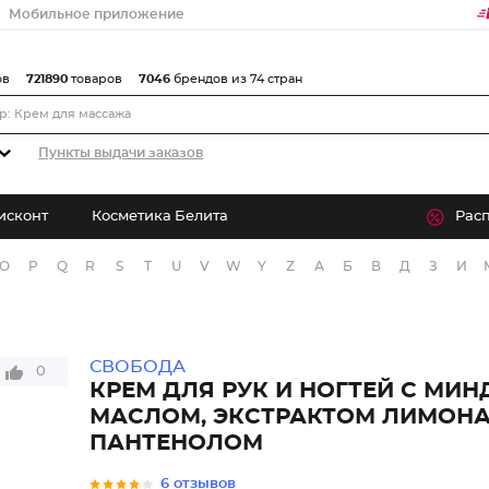
Мобильное приложение
ов
721890
товаров
7046
брендов из 74 стран
Пункты выдачи заказов
исконт
Косметика Белита
Рас
O
P
Q
R
S
T
U
V
W
Y
Z
А
Б
В
Д
З
И
СВОБОДА
0
КРЕМ ДЛЯ РУК И НОГТЕЙ С МИ
МАСЛОМ, ЭКСТРАКТОМ ЛИМОНА 
ПАНТЕНОЛОМ
6 отзывов