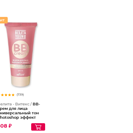
(739)
елита - Витекс /
ВВ-
рем для лица
ниверсальный тон
hotoshop эффект
oung Spf 15
308 ₽