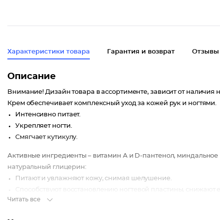
Характеристики товара
Гарантия и возврат
Отзывы
Описание
Внимание! Дизайн товара в ассортименте, зависит от наличия н
Крем обеспечивает комплексный уход за кожей рук и ногтями.
Интенсивно питает.
Укрепляет ногти.
Смягчает кутикулу.
Активные ингредиенты – витамин А и D-пантенол, миндальное 
натуральный глицерин:
Питают и увлажняют кожу, снимая шелушение.
Способствуют восстановлению ногтевой пластины, снижают е
Читать все
Превосходно смягчают и разглаживают кожу рук.