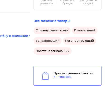
ценовой
В каталоге
Доступно по
диапазон
бренда
скидке
Все похожие товары
От шелушения кожи
Питательный
ибку в описании?
Увлажняющий
Регенерирующий
Восстанавливающий
Просмотренные товары
+ 1 товаров