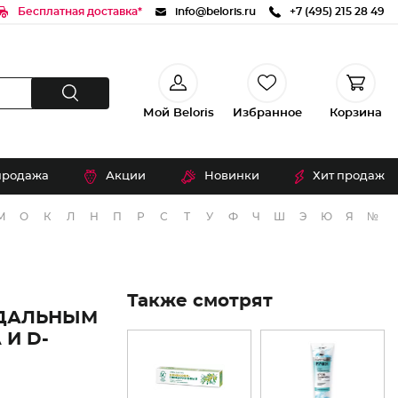
Бесплатная доставка*
info@beloris.ru
+7 (495) 215 28 49
Мой Beloris
Избранное
Корзина
продажа
Акции
Новинки
Хит продаж
М
О
К
Л
Н
П
Р
С
Т
У
Ф
Ч
Ш
Э
Ю
Я
№
Также смотрят
НДАЛЬНЫМ
И D-