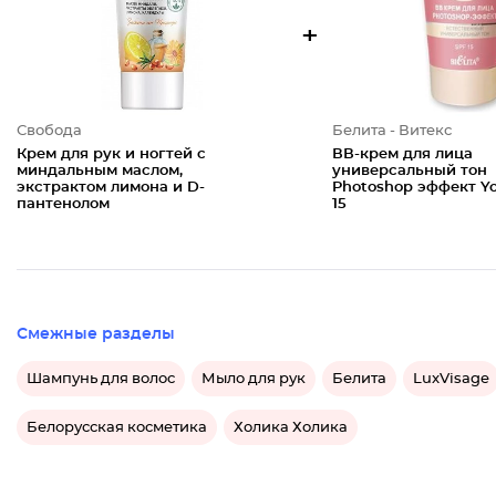
+
Свобода
Белита - Витекс
Крем для рук и ногтей с
ВВ-крем для лица
миндальным маслом,
универсальный тон
экстрактом лимона и D-
Photoshop эффект Y
пантенолом
15
Смежные разделы
Шампунь для волос
Мыло для рук
Белита
LuxVisage
Белорусская косметика
Холика Холика