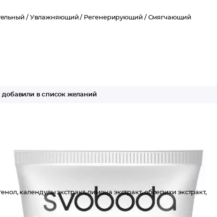
ельный /
Увлажняющий /
Регенерирующий /
Смягчающий
добавили в список желаний
енол, календулы экстракт, лимона экстракт, облепихи экстракт,