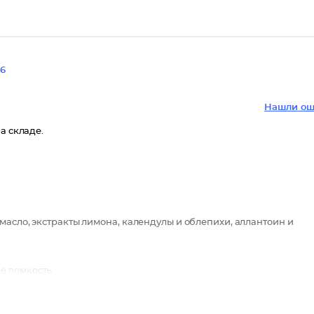
6
Нашли ош
а складе.
масло, экстракты лимона, календулы и облепихи, аллантоин и
ё ломкость.