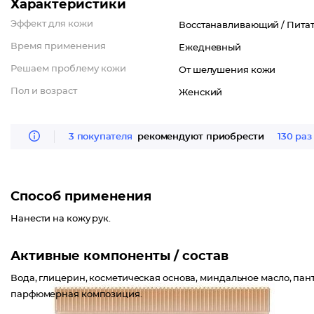
Характеристики
Эффект для кожи
Восстанавливающий /
Питат
Время применения
Ежедневный
Решаем проблему кожи
От шелушения кожи
Пол и возраст
Женский
3 покупателя
рекомендуют приобрести
130 раз
Способ применения
Нанести на кожу рук.
Активные компоненты / состав
Вода, глицерин, косметическая основа, миндальное масло, пант
парфюмерная композиция.