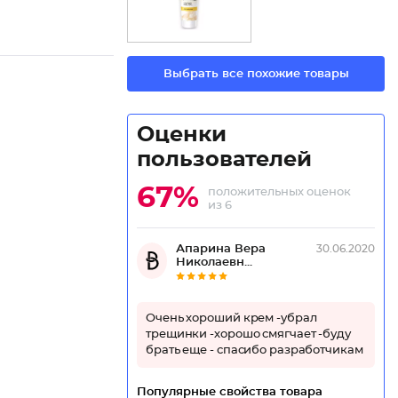
Выбрать все похожие товары
Оценки
пользователей
67%
положительных оценок
из 6
Апарина Вера
30.06.2020
Николаевн...
Очень хороший крем -убрал
трещинки -хорошо смягчает -буду
брать еще - спасибо разработчикам
Популярные свойства товара