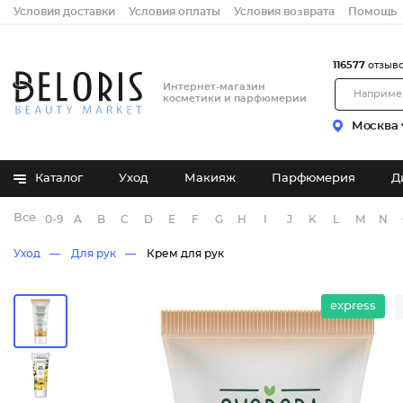
Условия доставки
Условия оплаты
Условия возврата
Помощь
116577
отзыв
Интернет-магазин
косметики и парфюмерии
Москва
Каталог
Уход
Макияж
Парфюмерия
Д
Все бренды
0-9
A
B
C
D
E
F
G
H
I
J
K
L
M
N
Уход
Для рук
Крем для рук
express