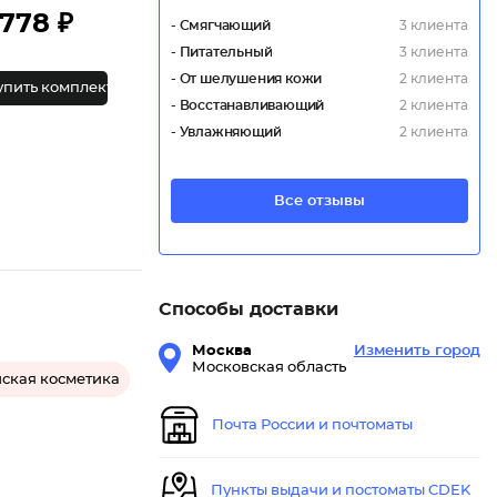
778 ₽
- Смягчающий
3 клиента
- Питательный
3 клиента
- От шелушения кожи
2 клиента
упить комплект
- Восстанавливающий
2 клиента
- Увлажняющий
2 клиента
Все отзывы
Способы доставки
Москва
Изменить город
Московская область
ская косметика
Почта России и почтоматы
Пункты выдачи и постоматы CDEK