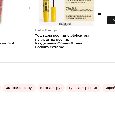
+
=
К
Belor Design
Тушь для ресниц с эффектом
накладных ресниц
oung Spf
Разделение Объем Длина
Podium extreme
Бальзам для рук
Воск для рук
Тушь для ресниц
Корей