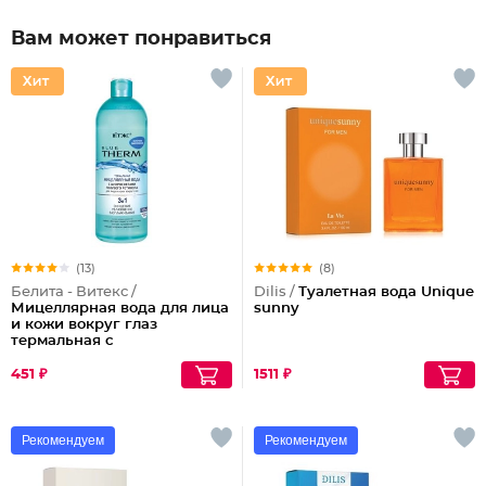
Вам может понравиться
(13)
(8)
Белита - Витекс /
Dilis /
Туалетная вода Unique
Мицеллярная вода для лица
sunny
и кожи вокруг глаз
термальная с
микросферами голубого
ретинола Blue Therm
451 ₽
1511 ₽
Рекомендуем
Рекомендуем