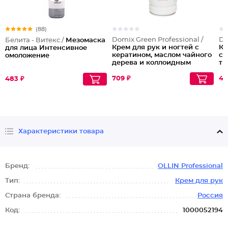
(88)
Domix Green Professional /
Do
Белита - Витекс /
Мезомаска
Крем для рук и ногтей с
Кр
для лица Интенсивное
кератином, маслом чайного
с 
омоложение
дерева и коллоидным
ты
серебром, 500 мл
ко
мл
709 ₽
42
483 ₽
Характеристики товара
Бренд:
OLLIN Professional
Тип:
Крем для рук
Страна бренда:
Россия
Код:
1000052194