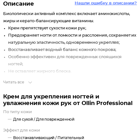
Описание
Нашли ошибку в описании?
Биологически активный комплекс включает аминокислоты,
жиры и керато-балансирующие витамины.
Крем препятствует сухости кожи рук;
Предохраняет ногти от ломкости и расслоения, сохраняет их
натуральную эластичность, одновременно укрепляя;
Восстанавливает водный баланс кожного покрова;
Особенно эффективен для поврежденных слоящихся
ногтей;
Не оставляет жирного блеска.
Читать все
Крем для укрепления ногтей и
увлажнения кожи рук от Ollin Professional
По типу кожи
Для сухой /
Для поврежденной
Эффект для кожи
Восстанавливающий /
Питательный