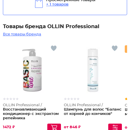
Просмотренные товары
+ 1 товаров
Товары бренда OLLIN Professional
Все товары бренда
OLLIN Professional /
OLLIN Professional /
OL
Восстанавливающий
Шампунь для волос "Баланс
Ша
кондиционер с экстрактом
от корней до кончиков"
ма
репейника
1472 ₽
от 846 ₽
от