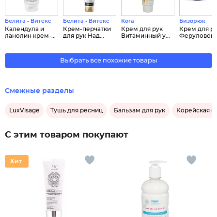
Белита - Витекс
Белита - Витекс
Kora
Бизорюк
Календула и
Крем-перчатки
Крем для рук
Крем для ру
ланолин крем-...
для рук Над...
Витаминный у...
Феруловой .
Выбрать все похожие товары
Смежные разделы
LuxVisage
Тушь для ресниц
Бальзам для рук
Корейская к
С этим товаром покупают