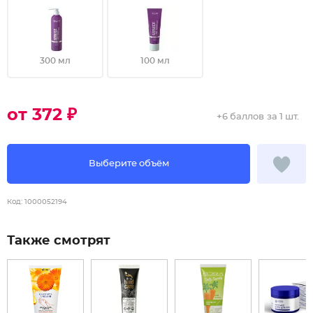
300 мл
100 мл
от 372 ₽
+
6 баллов
за 1 шт.
Выберите объём
Код:
1000052194
Также смотрят