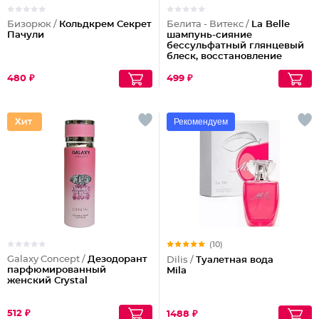
Бизорюк /
Кольдкрем Секрет
Белита - Витекс /
La Belle
Пачули
шампунь-сияние
бессульфатный глянцевый
блеск, восстановление
волос шелк+пептиды
480 ₽
499 ₽
Рекомендуем
(10)
Galaxy Concept /
Дезодорант
Dilis /
Туалетная вода
парфюмированный
Mila
женский Crystal
512 ₽
1488 ₽