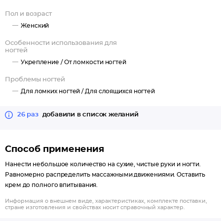
Пол и возраст
Женский
Особенности использования для
ногтей
Укрепление /
От ломкости ногтей
Проблемы ногтей
Для ломких ногтей /
Для слоящихся ногтей
26 раз
добавили в список желаний
Способ применения
Нанести небольшое количество на сухие, чистые руки и ногти.
Равномерно распределить массажными движениями. Оставить
крем до полного впитывания.
Информация о внешнем виде, характеристиках, комплекте поставки,
стране изготовления и свойствах носит справочный характер.