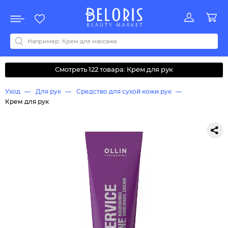
Распродажа
Акции
Новинки
Хит продаж
Все бренды
0-9
A
B
C
D
E
F
G
H
I
J
K
L
M
N
O
P
Q
R
S
T
U
V
W
Y
Z
А
Б
В
Д
З
И
М
О
К
Л
Н
П
Р
С
Т
У
Ф
Ч
Смотреть 122 товара: Крем для рук
Уход
Для рук
Средство для сухой кожи рук
Крем для рук