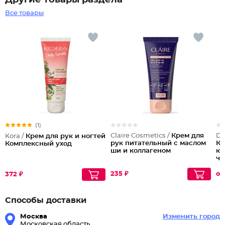
Другие товары раздела
Все товары
(1)
Claire Cosmetics /
Крем для
Do
Kora /
Крем для рук и ногтей
рук питательный с маслом
Кр
Комплексный уход
ши и коллагеном
ке
ча
на
235 ₽
от
372 ₽
Способы доставки
Москва
Изменить город
Московская область