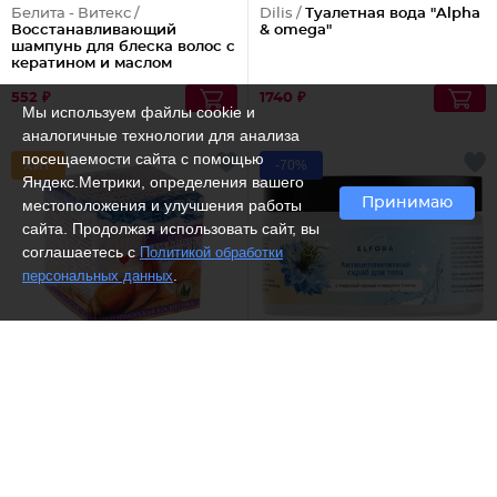
Белита - Витекс /
Dilis /
Туалетная вода "Alpha
Восстанавливающий
& omega"
шампунь для блеска волос с
кератином и маслом
арганы
552 ₽
1740 ₽
Мы используем файлы cookie и
аналогичные технологии для анализа
посещаемости сайта с помощью
-70%
Яндекс.Метрики, определения вашего
Принимаю
местоположения и улучшения работы
сайта. Продолжая использовать сайт, вы
соглашаетесь с
Политикой обработки
.
персональных данных
(4)
Море лечит /
Крем
Elfora /
Антицеллюлитный
улиточный Как вернуть
скраб для тела с морской
молодость кожи
солью и маслом тмина
426 ₽
254 ₽
849