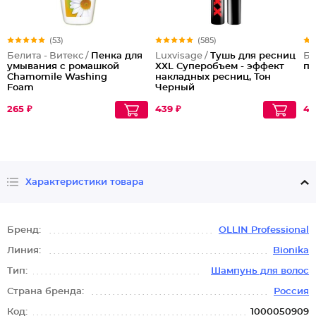
(53)
(585)
Белита - Витекс /
Пенка для
Luxvisage /
Тушь для ресниц
Бе
умывания с ромашкой
XXL Суперобъем - эффект
пр
Chamomile Washing
накладных ресниц, Тон
Foam
Черный
265 ₽
439 ₽
41
Характеристики товара
Бренд:
OLLIN Professional
Линия:
Bionika
Тип:
Шампунь для волос
Страна бренда:
Россия
Код:
1000050909