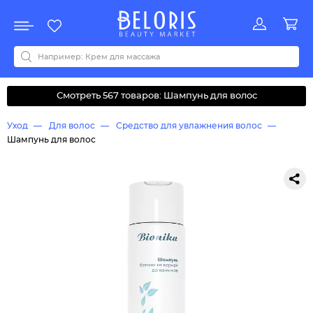
Распродажа
Акции
Новинки
Хит продаж
Все бренды
0-9
A
B
C
D
E
F
G
H
I
J
K
L
M
N
O
P
Q
R
S
T
U
V
W
Y
Z
А
Б
В
Д
З
И
М
О
К
Л
Н
П
Р
С
Т
У
Ф
Ч
Смотреть 567 товаров: Шампунь для волос
Уход
Для волос
Средство для увлажнения волос
Шампунь для волос