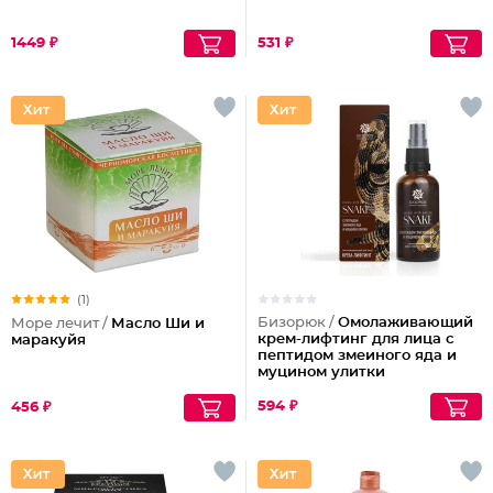
1449 ₽
531 ₽
(1)
Бизорюк /
Омолаживающий
Море лечит /
Масло Ши и
крем-лифтинг для лица с
маракуйя
пептидом змеиного яда и
муцином улитки
594 ₽
456 ₽