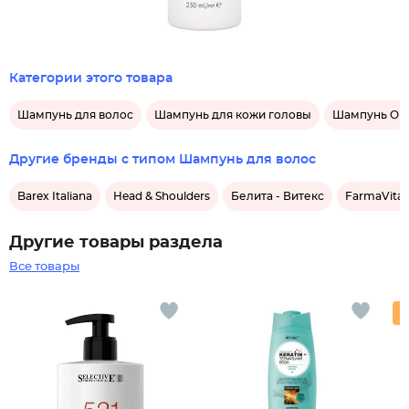
Категории этого товара
Шампунь для волос
Шампунь для кожи головы
Шампунь OLLI
Другие бренды с типом Шампунь для волос
Barex Italiana
Head & Shoulders
Белита - Витекс
FarmaVita
Другие товары раздела
Все товары