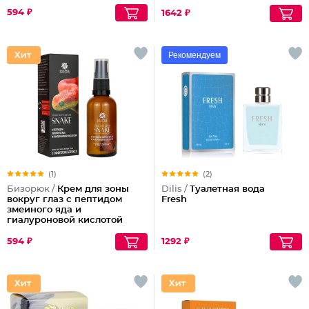
антиоксидантами
594 ₽
1642 ₽
Рекомендуем
(1)
(2)
Бизорюк /
Крем для зоны
Dilis /
Туалетная вода
вокруг глаз с пептидом
Fresh
змеиного яда и
гиалуроновой кислотой
594 ₽
1292 ₽