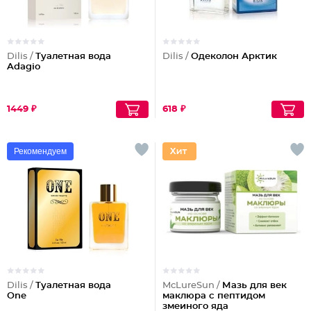
Dilis /
Туалетная вода
Dilis /
Одеколон Арктик
Adagio
1449 ₽
618 ₽
Рекомендуем
Dilis /
Туалетная вода
McLureSun /
Мазь для век
One
маклюра с пептидом
змеиного яда