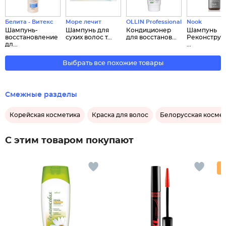
Белита - Витекс
Море лечит
OLLIN Professional
Nook
Шампунь-
Шампунь для
Кондиционер
Шампунь
восстановление
сухих волос т...
для восстанов...
Реконстру
дл...
...
Выбрать все похожие товары
Смежные разделы
Корейская косметика
Краска для волос
Белорусская косме
С этим товаром покупают