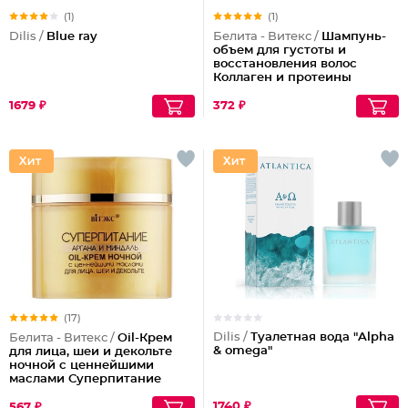
(1)
(1)
Dilis /
Blue ray
Белита - Витекс /
Шампунь-
объем для густоты и
восстановления волос
Коллаген и протеины
1679 ₽
372 ₽
(17)
Dilis /
Туалетная вода "Alpha
Белита - Витекс /
Oil-Крем
& omega"
для лица, шеи и декольте
ночной с ценнейшими
маслами Суперпитание
Аргана и миндаль
1740 ₽
567 ₽