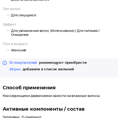
под контроль функции сальных желез, нормализует
количество вырабатываемой ими секреции, снимает
Тип волос
свойственные жирной коже воспаление и раздражение,
Для секущихся
прекрасно смягчает.
Эффект
За счет способности пантенола проносить влагу в сердце
Для увлажнения волос (Интенсивное) /
Для питания /
каждого волоска, шампунь отлично увлажняет сухие локоны,
Очищение
убирает хрупкость и ломкость, дарит прядям невероятную
Пол и возраст
мягкость и гладкость, насыщенный блеск и эластичность.
Женский
10 покупателей
рекомендуют приобрести
28 раз
добавили в список желаний
Способ применения
Массирующими движениями нанести на влажные волосы.
Активные компоненты / состав
Гидрованс, D-пантенол.