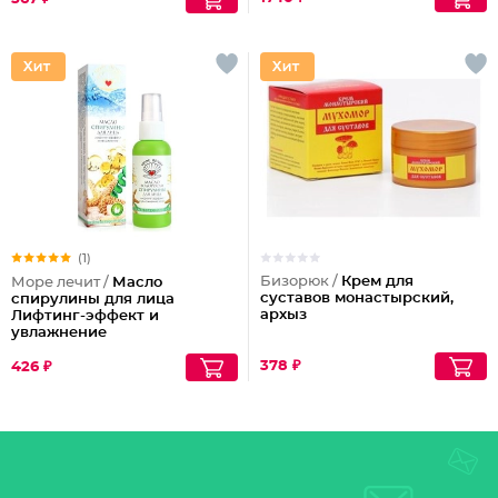
(1)
Бизорюк /
Крем для
Море лечит /
Масло
суставов монастырский,
спирулины для лица
архыз
Лифтинг-эффект и
увлажнение
378 ₽
426 ₽