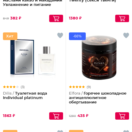
маслами какао и макадамии
Twenty (Секси Твенти)
Увлажнение и питание
382 ₽
1380 ₽
849
-66%
(3)
(9)
Dilis /
Туалетная вода
Elfora /
Горячее шоколадное
Individual platinum
антицеллюлитное
обертывание
1563 ₽
435 ₽
1280