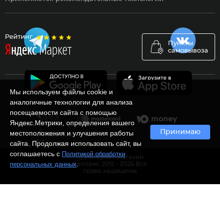
Рейтинг
Пункты
самовывоза
Мы используем файлы cookie и
аналогичные технологии для анализа
посещаемости сайта с помощью
Яндекс.Метрики, определения вашего
Принимаю
местоположения и улучшения работы
сайта. Продолжая использовать сайт, вы
соглашаетесь с
Политикой обработки
Ⓒ Интернет-магазин
.
персональных данных
Белорис 2012 - 2026 Все
права защищены