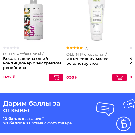
(3)
OLLIN Professional /
OL
OLLIN Professional /
Восстанавливающий
Ко
Интенсивная маска
кондиционер с экстрактом
ко
реконструктор
репейника
1472 ₽
84
856 ₽
Дарим баллы за
отзывы
10 баллов
за отзыв*
20 баллов
за отзыв с фото товара