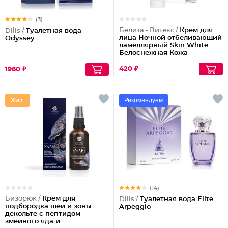
(3)
Белита - Витекс /
Крем для
Dilis /
Туалетная вода
лица Ночной отбеливающий
Odyssey
ламеллярный Skin White
Белоснежная Кожа
420 ₽
1960 ₽
Рекомендуем
(14)
Бизорюк /
Крем для
Dilis /
Туалетная вода Elite
подбородка шеи и зоны
Arpeggio
декольте с пептидом
змеиного яда и