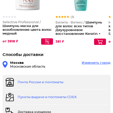
(3)
Selective Professional /
Белита - Витекс /
Шампунь
MO
Шампунь-маска для
для волос всех типов
хо
возобновления цвета волос
Двухуровневое
вс
медный
восстановление Keratin +
S
Термальная вода
от 3918 ₽
381 ₽
от
Способы доставки
Москва
Изменить город
Московская область
Почта России и почтоматы
Пункты выдачи и постоматы CDEK
Доставка курьером