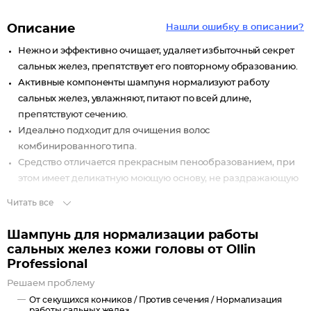
Описание
Нашли ошибку в описании?
Нежно и эффективно очищает, удаляет избыточный секрет
сальных желез, препятствует его повторному образованию.
Активные компоненты шампуня нормализуют работу
сальных желез, увлажняют, питают по всей длине,
препятствуют сечению.
Идеально подходит для очищения волос
комбинированного типа.
Средство отличается прекрасным пенообразованием, при
этом имеет деликатную моющую основу, не раздражающую
кожу, мягко снимает все загрязнения, помогает локонам
Читать все
долго оставаться увлажненными по всей длине и свежими в
прикорневой зоне.
Шампунь для нормализации работы
сальных желез кожи головы от Ollin
В состав входит интенсивный ухаживающий комплекс,
Professional
направленный на одновременное решение двух проблем:
Решаем проблему
сухости волос на кончиках и жирности у корней.
От секущихся кончиков /
Против сечения /
Нормализация
Коктейль из провитамина В5 и растительных экстрактов берет
работы сальных желез