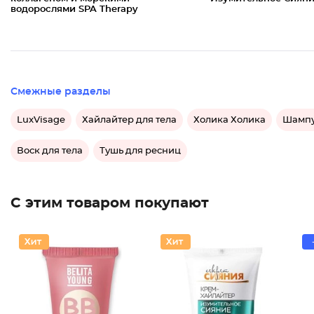
водорослями SPA Therapy
Смежные разделы
LuxVisage
Хайлайтер для тела
Холика Холика
Шампу
Воск для тела
Тушь для ресниц
С этим товаром покупают