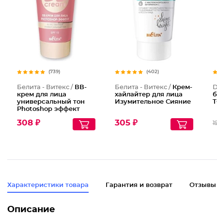
(739)
(402)
Белита - Витекс /
ВВ-
Белита - Витекс /
Крем-
D
крем для лица
хайлайтер для лица
б
универсальный тон
Изумительное Сияние
T
Photoshop эффект
Young Spf 15
308 ₽
305 ₽
1
Характеристики товара
Гарантия и возврат
Отзывы
Описание