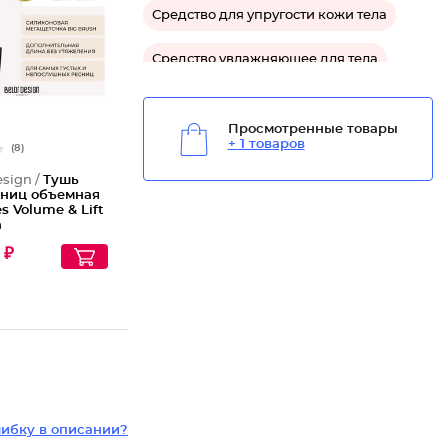
Средство для упругости кожи тела
Средство увлажняющее для тела
Просмотренные товары
+ 1 товаров
(8)
esign /
Тушь
сниц объемная
s Volume & Lift
a
 ₽
ибку в описании?