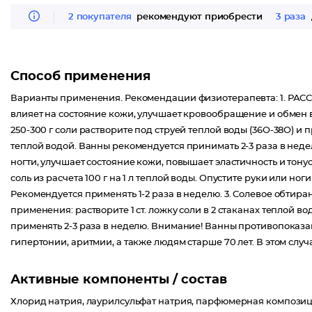
Всего 20-25 минут в ванне с солью помогают быстрее избавитьс
2 покупателя
рекомендуют приобрести
3 раза
эластичность кожи, дарят прилив энергии и жизненных сил. Кур
Способ применения
Варианты применения. Рекомендации физиотерапевта: 1.
влияет на состояние кожи, улучшает кровообращение и обмен в
250-300 г соли растворите под струей теплой воды (36О-38О) и
теплой водой. Ванны рекомендуется принимать 2-3 раза в неделю
ногти, улучшает состояние кожи, повышает эластичность и тону
соль из расчета 100 г на 1 л теплой воды. Опустите руки или ног
Рекомендуется применять 1-2 раза в неделю. 3. Солевое обтира
применения: растворите 1 ст. ложку соли в 2 стаканах теплой 
применять 2-3 раза в неделю. Внимание! Ванны противопоказа
гипертонии, аритмии, а также людям старше 70 лет. В этом сл
Активные компоненты / состав
Хлорид натрия, лаурилсульфат натрия, парфюмерная композиция, 