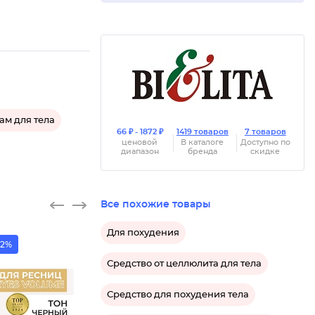
ам для тела
66 ₽ - 1872 ₽
1419 товаров
7 товаров
ценовой
В каталоге
Доступно по
диапазон
бренда
скидке
Все похожие товары
Для похудения
62%
Средство от целлюлита для тела
Средство для похудения тела