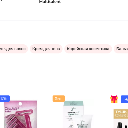
Multitalent
нь для волос
Крем для тела
Корейская косметика
Бальз
-17%
-