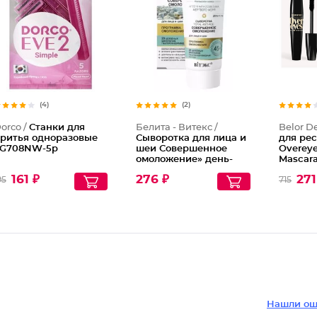
(4)
(2)
orco /
Станки для
Белита - Витекс /
Belor D
ритья одноразовые
Сыворотка для лица и
для ре
G708NW-5p
шеи Совершенное
Overeye
омоложение» день-
Mascar
ночь Тotal anti-age 45+
161 ₽
276 ₽
271
95
715
Нашли ош