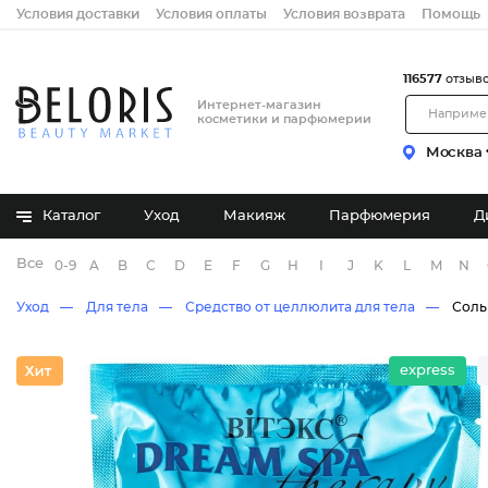
Условия доставки
Условия оплаты
Условия возврата
Помощь
116577
отзыв
Интернет-магазин
косметики и парфюмерии
Москва
Каталог
Уход
Макияж
Парфюмерия
Д
Все бренды
0-9
A
B
C
D
E
F
G
H
I
J
K
L
M
N
Уход
Для тела
Средство от целлюлита для тела
Соль
express