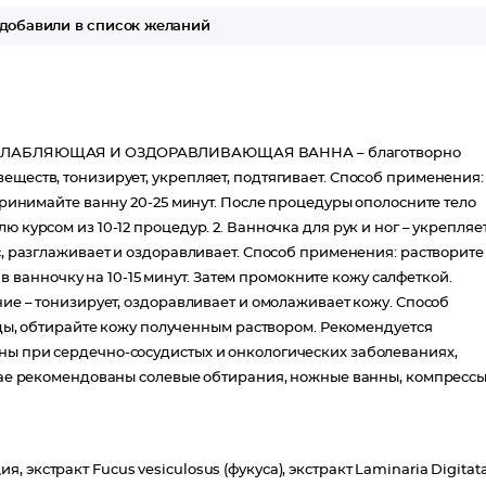
я от нежелательных объемов и целлюлита, улучшают упругость и
добавили в список желаний
с из 10-12 процедур сравним с курсом санаторного отдыха.
 РАССЛАБЛЯЮЩАЯ И ОЗДОРАВЛИВАЮЩАЯ ВАННА – благотворно
еществ, тонизирует, укрепляет, подтягивает. Способ применения:
 принимайте ванну 20-25 минут. После процедуры ополосните тело
 курсом из 10-12 процедур. 2. Ванночка для рук и ног – укрепляе
с, разглаживает и оздоравливает. Способ применения: растворите
и в ванночку на 10-15 минут. Затем промокните кожу салфеткой.
ние – тонизирует, оздоравливает и омолаживает кожу. Способ
воды, обтирайте кожу полученным раствором. Рекомендуется
ны при сердечно-сосудистых и онкологических заболеваниях,
учае рекомендованы солевые обтирания, ножные ванны, компрессы
экстракт Fucus vesiculosus (фукуса), экстракт Laminaria Digitat