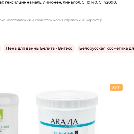
 гексилциннамаль, лимонен, линалол, CI 19140, CI 42090.
ане изготовления и свойствах носит справочный характер.
Пена для ванны Белита - Витэкс
Белорусская косметика дл