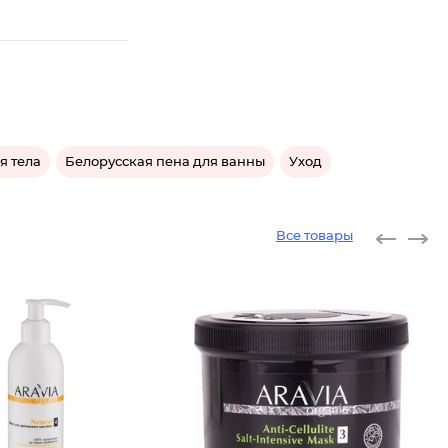
я тела
Белорусская пена для ванны
Уход
Все товары