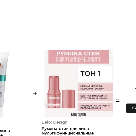
+
=
К
Belor Design
Румяна-стик для лица
 лица
мультифункциональные
ие