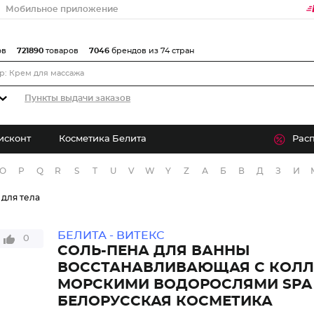
Мобильное приложение
ов
721890
товаров
7046
брендов из 74 стран
Пункты выдачи заказов
исконт
Косметика Белита
Рас
O
P
Q
R
S
T
U
V
W
Y
Z
А
Б
В
Д
З
И
 для тела
БЕЛИТА - ВИТЕКС
0
СОЛЬ-ПЕНА ДЛЯ ВАННЫ
ВОССТАНАВЛИВАЮЩАЯ С КОЛЛ
МОРСКИМИ ВОДОРОСЛЯМИ SPA 
БЕЛОРУССКАЯ КОСМЕТИКА