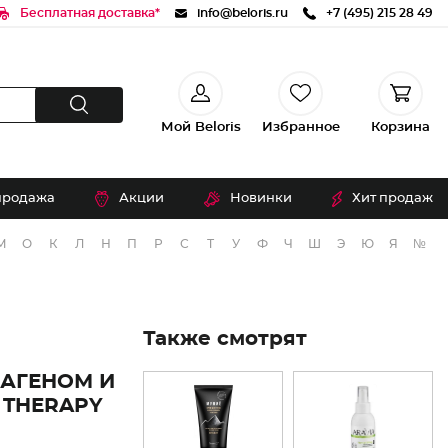
Бесплатная доставка*
info@beloris.ru
+7 (495) 215 28 49
Мой Beloris
Избранное
Корзина
продажа
Акции
Новинки
Хит продаж
М
О
К
Л
Н
П
Р
С
Т
У
Ф
Ч
Ш
Э
Ю
Я
№
Также смотрят
АГЕНОМ И
THERAPY