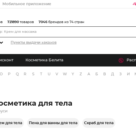
Мобильное приложение
ов
721890
товаров
7046
брендов из 74 стран
Пункты выдачи заказов
исконт
Косметика Белита
Рас
O
P
Q
R
S
T
U
V
W
Y
Z
А
Б
В
Д
З
И
осметика для тела
руси
ем для тела
Пена для ванны для тела
Скраб для тела