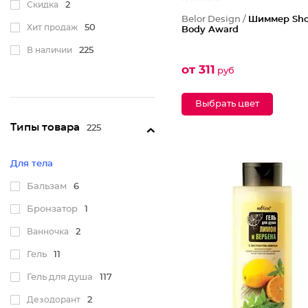
Скидка
2
Belor Design /
Шиммер Sho
Хит продаж
50
Body Award
В наличии
225
от 311
руб
Выбрать цвет
Типы товара
225
Для тела
Бальзам
6
Бронзатор
1
Ванночка
2
Гель
11
Гель для душа
117
Дезодорант
2