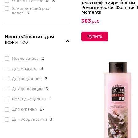
Отшелушивающий
5
тела парфюмированный
Романтическая Франция L
Замедляющий рост
Moments
волос
3
383
Антибактериальный
21
руб
Противовоспалительный
21
Использование для
От целлюлита
кожи
100
(антицеллюлитный)
10
Для упругости кожи
90
После загара
2
Разогревающий
3
Для массажа
3
Охлаждающий
2
Для похудения
7
Лифтинг
19
Для депиляции
3
Очищающий
124
Солнцезащитный
1
Освежающий
64
Для купания
87
От раздражения
40
Для обертывания
3
От красных пятен
12