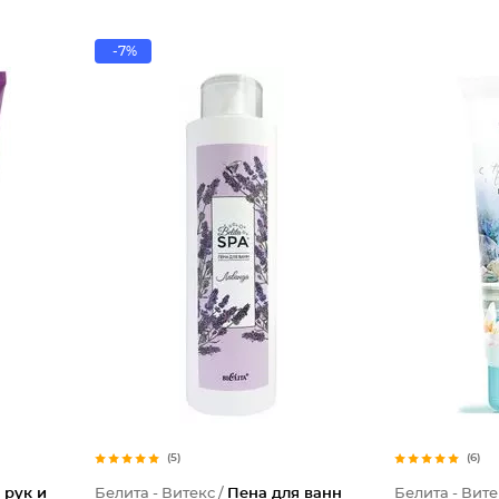
-7%
(5)
(6)
 рук и
Белита - Витекс /
Пена для ванн
Белита - Вите