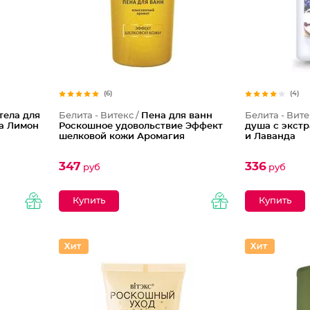
(6)
(4)
тела для
Белита - Витекс /
Пена для ванн
Белита - Вите
а Лимон
Роскошное удовольствие Эффект
душа с экстр
шелковой кожи Аромагия
и Лаванда
347
336
руб
руб