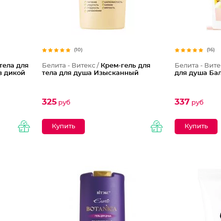
(10)
(16)
тела для
Белита - Витекс /
Крем-гель для
Белита - Вите
в дикой
тела для душа Изысканный
для душа Ба
325
337
руб
руб