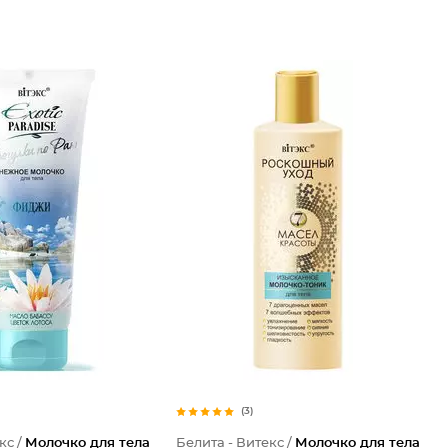
(3)
кс /
Молочко для тела
Белита - Витекс /
Молочко для тела