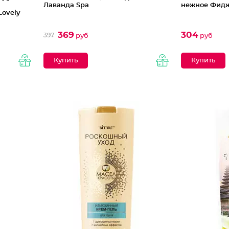
Лаванда Spa
нежное Фид
ovely
369
304
397
руб
руб