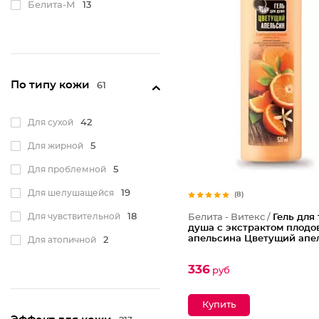
Пенка
1
Белита-М
13
Скраб
6
Сливки
2
Соль
5
По типу кожи
61
Спрей
3
Для сухой
42
Для жирной
5
Для проблемной
5
Для шелушащейся
19
(8)
Для чувствительной
18
Белита - Витекс /
Гель для 
душа с экстрактом плодо
апельсина Цветущий апе
Для атопичной
2
336
руб