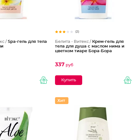
(2)
кс /
Spa-гель для тела
Белита - Витекс /
Крем-гель для
ли
тела для душа с маслом нима и
цветком тиаре Бора-Бора
337
руб