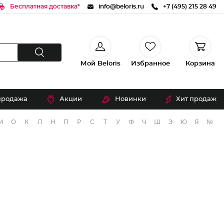
Бесплатная доставка*
info@beloris.ru
+7 (495) 215 28 49
Мой Beloris
Избранное
Корзина
продажа
Акции
Новинки
Хит продаж
М
О
К
Л
Н
П
Р
С
Т
У
Ф
Ч
Ш
Э
Ю
Я
№