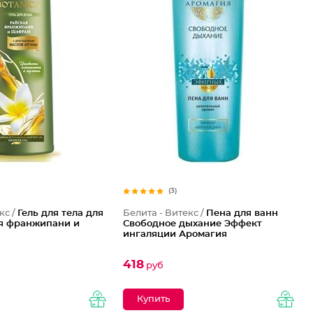
(3)
кс /
Гель для тела для
Белита - Витекс /
Пена для ванн
я франжипани и
Свободное дыхание Эффект
ингаляции Аромагия
418
руб