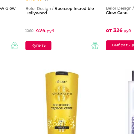
w Glow
Belor Design 
Belor Design /
Бронзер Incredible
Glow Carat
Hollywood
от 326
424
руб
1060
руб
Выбрать ц