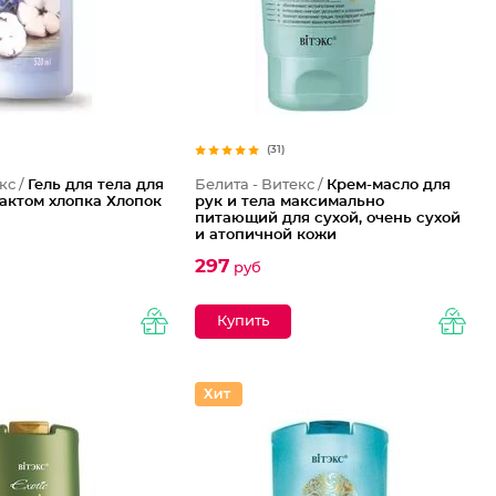
(31)
кс /
Гель для тела для
Белита - Витекс /
Крем-масло для
актом хлопка Хлопок
рук и тела максимально
питающий для сухой, очень сухой
и атопичной кожи
297
руб