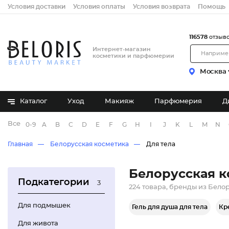
Условия доставки
Условия оплаты
Условия возврата
Помощь
116578
отзыв
Интернет-магазин
косметики и парфюмерии
Москва
Каталог
Уход
Макияж
Парфюмерия
Д
Все бренды
0-9
A
B
C
D
E
F
G
H
I
J
K
L
M
N
Главная
Белорусская косметика
Для тела
Белорусская к
Подкатегории
3
224 товара, бренды из Бело
Для подмышек
Гель для душа для тела
Кр
Для живота