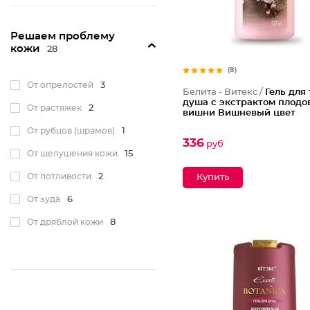
Решаем проблему
кожи
28
(8)
От опрелостей
3
Белита - Витекс /
Гель для 
душа с экстрактом плодо
От растяжек
2
вишни Вишневый цвет
От рубцов (шрамов)
1
336
руб
От шелушения кожи
15
От потливости
2
От зуда
6
От дряблой кожи
8