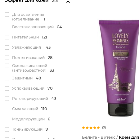
Эффект для кожи
213
Для осветления
(отбеливание)
1
Восстанавливающий
64
Питательный
121
Увлажняющий
143
Подтягивающий
28
Омолаживающий
(антивозрастной)
33
Защитный
48
Успокаивающий
70
Регенерирующий
43
Смягчающий
110
Моделирующий
6
(3)
Тонизирующий
91
Белита - Витекс /
Крем для