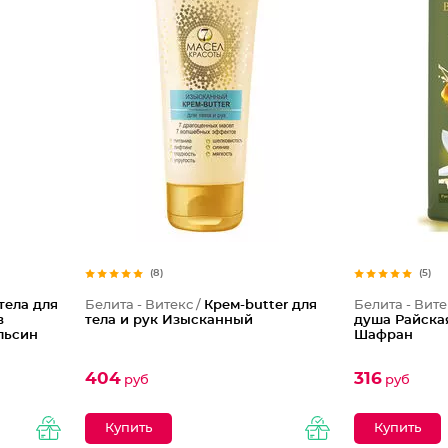
(8)
(5)
тела для
Белита - Витекс /
Крем-butter для
Белита - Вите
в
тела и рук Изысканный
душа Райска
льсин
Шафран
404
316
руб
руб