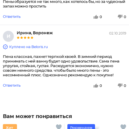
Пены образуется не так много, как хотелось бы, но за чудесный
запах можно простить
Ответить
0
0
Ирина, Воронеж
02.10.2019
И
Куплено на Beloris.ru
Пена классная, пахнет терпкой хвоей. В зимний период
принимать с ней ванну будет одно удовольствие. Сама пена
упругая, стойкая, густая. Расходуется экономично, нужно
совсем немного средства. чтобы было много пены - это
несомненный плюс. Однозначно рекомендую к покупке!
Ответить
0
0
Вам может понравиться
Рекомендуем