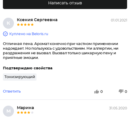
Написать отзыв
Ксения Сергеевна
01.01.2021
К
Куплено на Beloris.ru
Отличная пена. Аромат конечно при частном применении
надоедает. Но пользуюсь с удовольствием. Ни аллергии, ни
раздражения не вызвал. Вызвал только шикарную пену и
приятные эмоции.
Подтверждаю свойства
Тонизирующий
Ответить
0
0
Марина
31.05.2020
М