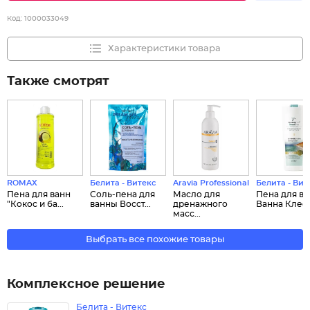
Код:
1000033049
Характеристики товара
Также смотрят
ROMAX
Белита - Витекс
Aravia Professional
Белита - Вит
Пена для ванн
Соль-пена для
Масло для
Пена для ва
"Кокос и ба...
ванны Восст...
дренажного
Ванна Клеоп
масс...
Выбрать все похожие товары
Комплексное решение
Белита - Витекс