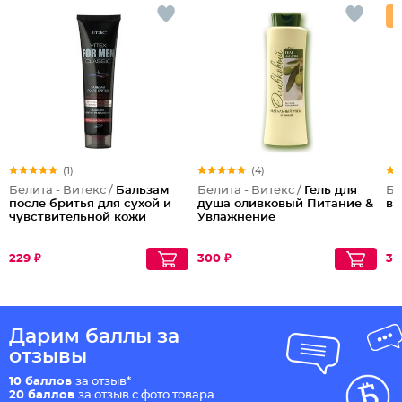
(1)
(4)
Белита - Витекс /
Бальзам
Белита - Витекс /
Гель для
Бе
после бритья для сухой и
душа оливковый Питание &
ва
чувствительной кожи
Увлажнение
229 ₽
300 ₽
34
Дарим баллы за
отзывы
10 баллов
за отзыв*
20 баллов
за отзыв с фото товара