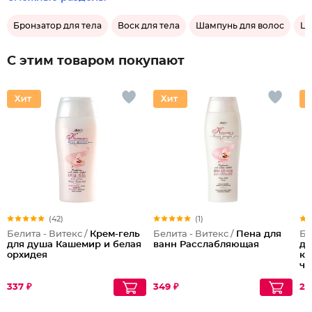
Бронзатор для тела
Воск для тела
Шампунь для волос
Lu
С этим товаром покупают
(42)
(1)
Белита - Витекс /
Крем-гель
Белита - Витекс /
Пена для
Бе
для душа Кашемир и белая
ванн Расслабляющая
дл
орхидея
ко
че
337 ₽
349 ₽
28