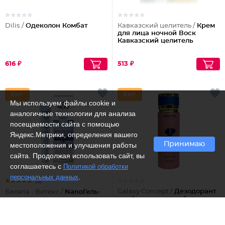
Dilis /
Одеколон Комбат
Кавказский целитель /
Крем
для лица ночной Воск
Кавказский целитель
616 ₽
513 ₽
Мы используем файлы cookie и
аналогичные технологии для анализа
посещаемости сайта с помощью
Яндекс.Метрики, определения вашего
Принимаю
местоположения и улучшения работы
сайта. Продолжая использовать сайт, вы
соглашаетесь с
Политикой обработки
.
персональных данных
(2)
Galaxy Concept /
Дезодорант
Белита - Витекс /
NanoГель-
парфюмированный
патч для кожи вокруг глаз
женский Your WAY
Эффект нитевого
лифтинга