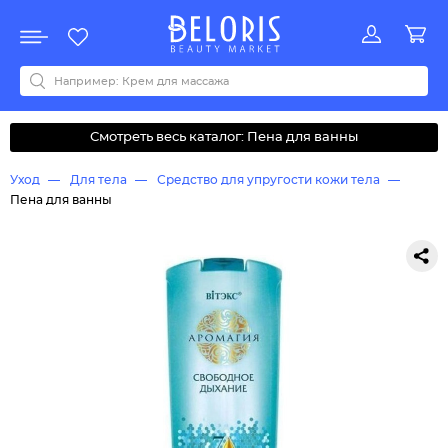
Распродажа
Акции
Новинки
Хит продаж
Все бренды
0-9
A
B
C
D
E
F
G
H
I
J
K
L
M
N
O
P
Q
R
S
T
U
V
W
Y
Z
А
Б
В
Д
З
И
М
О
К
Л
Н
П
Р
С
Т
У
Ф
Ч
Смотреть весь каталог: Пена для ванны
Уход
Для тела
Средство для упругости кожи тела
Пена для ванны