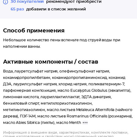
30 покупателей
рекомендуют приобрести
65 раз
добавили в список желаний
Способ применения
Небольшое количество пены вспеньте под струей воды при
наполнении ванны.
Активные компоненты / состав
Вода, лауретсульфат натрия, олефинсульфонат натрия,
кокамидопропилбетаин, кокамидопропиламиноксид, кокамид
ДЭА, лаурилсульфат натрия, хлорид натрия, поликватерниум-7,
парфюмерная композиция, масло Eucalyptus Globulus (эвкалипта),
лимонная кислота, лауриллактиллактат, ЭДТА динатрия,
бензиловый спирт, метилхлоризотиазолинон,
метилизотиазолинон, масло листьев Melaleuca Alternifolia (чайного
дерева), ПЭГ-14М, масло листьев Rosmarinus Officinalis (розмарина),
масло Abies Sibirica (пихты), масло Menth
Информация о внешнем виде, характеристиках, комплекте поставки,
стране изготовления и свойствах носит справочный характер.