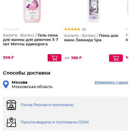
(5)
Белита - Витекс /
Гель-пена
Fa
Белита - Витекс /
Пена для
для ванны для девочек 3-7
ко
ванн Лаванда Spa
лет Мечты единорога
306 ₽
10
369 ₽
397
Способы доставки
Москва
Изменить город
Московская область
Почта России и почтоматы
Пункты выдачи и постоматы CDEK