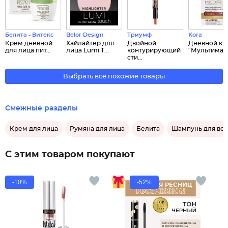
Белита - Витекс
Belor Design
Триумф
Kora
Крем дневной
Хайлайтер для
Двойной
Дневной кр
для лица пит...
лица Lumi T...
контурирующий
"Мультимакс"
сти...
Выбрать все похожие товары
Смежные разделы
Крем для лица
Румяна для лица
Белита
Шампунь для во
С этим товаром покупают
-10%
-52%