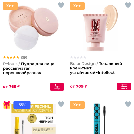
(59)
Belor Design /
Тональный
Relouis /
Пудра для лица
крем-тинт
рассыпчатая
устойчивый+Intellect
порошкообразная
от 709 ₽
от 765 ₽
-55%