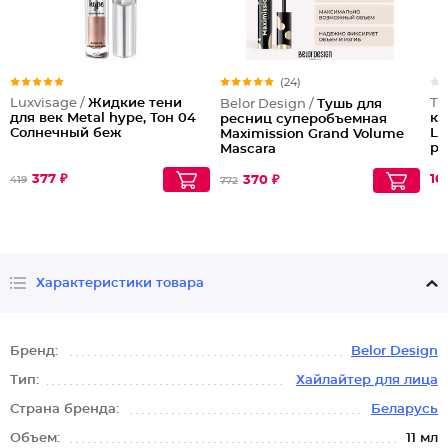
(24)
Luxvisage /
Жидкие тени
Тр
Belor Design /
Тушь для
для век Metal hype, Тон 04
ко
ресниц суперобъемная
Солнечный беж
Li
Maximission Grand Volume
ро
Mascara
377 ₽
161
370 ₽
419
772
Характеристики товара
Бренд:
Belor Design
Тип:
Хайлайтер для лица
Страна бренда:
Беларусь
Объем:
11 мл