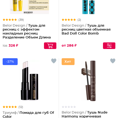
(39)
(2)
Belor Design /
Тушь для
Belor Design /
Тушь для
ресниц с эффектом
ресниц цветная объемная
накладных ресниц
Bad Doll Color Bomb
Разделение Объем Длина
Podium extreme
326 ₽
от 286 ₽
725
-37%
(12)
Belor Design /
Тушь Nude
Триумф /
Помада для губ Of
Harmony коричневая
Color