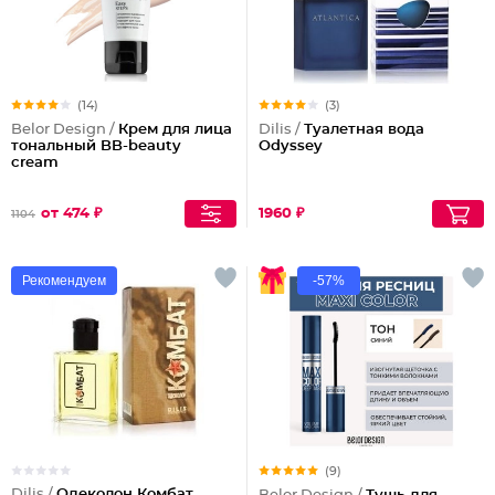
(14)
(3)
Belor Design /
Крем для лица
Dilis /
Туалетная вода
тональный BB-beauty
Odyssey
cream
от 474 ₽
1960 ₽
1104
Рекомендуем
-57%
(9)
Dilis /
Одеколон Комбат