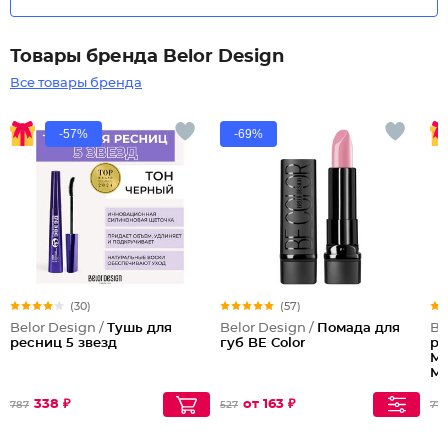
Товары бренда Belor Design
Все товары бренда
-57%
-69%
(30)
(57)
Belor Design /
Тушь для
Belor Design /
Помада для
Be
ресниц 5 звезд
губ BE Color
ре
Ma
Ma
338 ₽
от 163 ₽
787
527
772