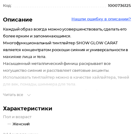
Код:
1000736125
Описание
Нашли ошибку в описании?
Каждый образ всегда можно усовершенствовать, сделать его
более ярким и запоминающимся.
Многофункциональный тинтлайтер SHOW GLOW CARAT
является концентратом роскоши сияния и универсальности в
макияже лица и тела.
Насыщенный металлический финиш раскрывает все
могущество сияния и расставляет световые акценты.
Использовать тинтлайтер можно в качестве хайлайтера, теней
для век, помады, шиммера для тела.
Легко тушуемая кремовая текстура и стойкая формула создают
Читать все
комфорт во время использования средства. Без эффекта
утяжеления.
Характеристики
Флюидный формат позволяет применять тинтлайтер как
Пол и возраст
самостоятельно, так и смешивать с тональными кремами,
Женский
основами под макияж бренда.
Компактная туба с удобным носиком позволит отмерить