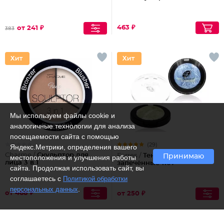
463 ₽
от 241 ₽
383
Мы используем файлы cookie и
аналогичные технологии для анализа
посещаемости сайта с помощью
(29)
Яндекс.Метрики, определения вашего
Charme /
Скульптор для
Farres /
Тени для век
Принимаю
местоположения и улучшения работы
лица 3 в 1
запечённые 1107
сайта. Продолжая использовать сайт, вы
соглашаетесь с
Политикой обработки
.
персональных данных
от 468 ₽
от 250 ₽