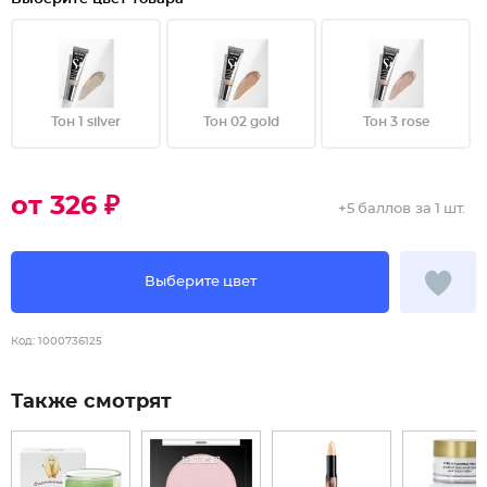
Тон 1 silver
Тон 02 gold
Тон 3 rose
от 326 ₽
+
5 баллов
за 1 шт.
Выберите цвет
Код:
1000736125
Также смотрят