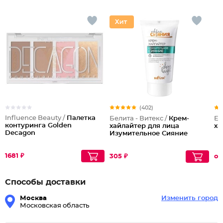
(402)
Influence Beauty /
Палетка
Белита - Витекс /
Крем-
Ev
контуринга Golden
хайлайтер для лица
ха
Decagon
Изумительное Сияние
1681 ₽
305 ₽
от
Способы доставки
Москва
Изменить город
Московская область