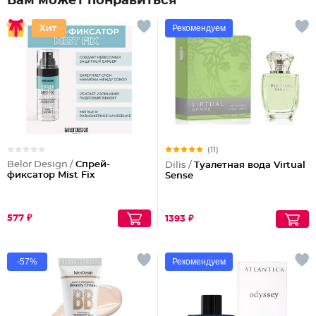
Вам может понравиться
Рекомендуем
(11)
Belor Design /
Спрей-
Dilis /
Туалетная вода Virtual
фиксатор Mist Fix
Sense
577 ₽
1393 ₽
-57%
Рекомендуем