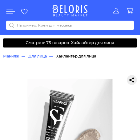
Распродажа
Акции
Новинки
Хит продаж
Все бренды
0-9
A
B
C
D
E
F
G
H
I
J
K
L
M
N
O
P
Q
R
S
T
U
V
W
Y
Z
А
Б
В
Д
З
И
М
О
К
Л
Н
П
Р
С
Т
У
Ф
Ч
Смотреть 75 товаров: Хайлайтер для лица
Макияж
Для лица
Хайлайтер для лица