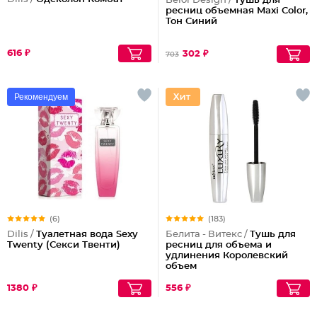
Belor Design /
Тушь для
ресниц объемная Maxi Color,
Тон Синий
616 ₽
302 ₽
703
Рекомендуем
(6)
(183)
Dilis /
Туалетная вода Sexy
Белита - Витекс /
Тушь для
Twenty (Секси Твенти)
ресниц для объема и
удлинения Королевский
объем
1380 ₽
556 ₽