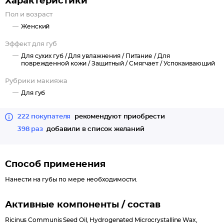
Характеристики
Пол и возраст
Женский
Эффект для губ
Для сухих губ /
Для увлажнения /
Питание /
Для
поврежденной кожи /
Защитный /
Смягчает /
Успокаивающий
Рубрики макияжа
Для губ
222 покупателя
рекомендуют приобрести
398 раз
добавили в список желаний
Способ применения
Нанести на губы по мере необходимости.
Активные компоненты / состав
Ricinus Communis Seed Oil, Hydrogenated Microcrystalline Wax,