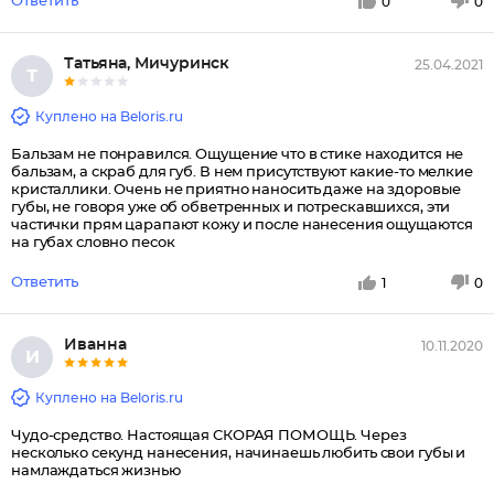
Ответить
0
0
Татьяна, Мичуринск
25.04.2021
Т
Куплено на Beloris.ru
Бальзам не понравился. Ощущение что в стике находится не
бальзам, а скраб для губ. В нем присутствуют какие-то мелкие
кристаллики. Очень не приятно наносить даже на здоровые
губы, не говоря уже об обветренных и потрескавшихся, эти
частички прям царапают кожу и после нанесения ощущаются
на губах словно песок
Ответить
1
0
Иванна
10.11.2020
И
Куплено на Beloris.ru
Чудо-средство. Настоящая СКОРАЯ ПОМОЩЬ. Через
несколько секунд нанесения, начинаешь любить свои губы и
намлаждаться жизнью