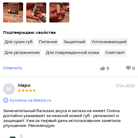
Подтверждаю свойства
Для сухих губ
Питание
Защитный
Успокаивающий
Для увлажнения
Для поврежденной кожи
Смягчает
Ответить
0
0
Мари
17.04.2020
М
Куплено на Beloris.ru
Замечательный бальзам, вкуса и запаха не имеет. Очень
достойно ухаживает за нежной кожей губ - увлажняет и
защищает. Уже за первый день использование заметила
улучшение. Рекомендую.