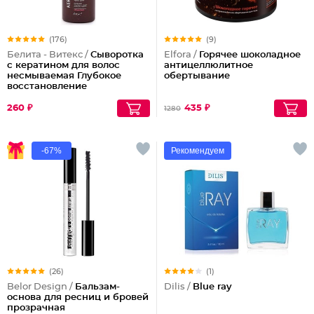
(176)
(9)
Белита - Витекс /
Сыворотка
Elfora /
Горячее шоколадное
с кератином для волос
антицеллюлитное
несмываемая Глубокое
обертывание
восстановление
260 ₽
435 ₽
1280
-67%
Рекомендуем
(26)
(1)
Belor Design /
Бальзам-
Dilis /
Blue ray
основа для ресниц и бровей
прозрачная