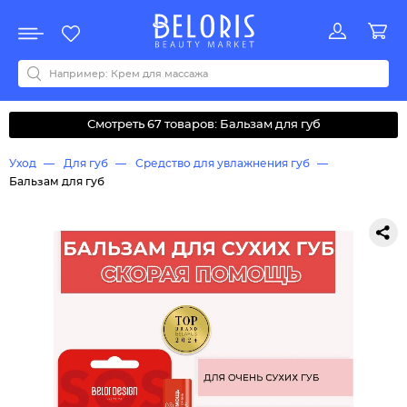
Распродажа
Акции
Новинки
Хит продаж
Все бренды
0-9
A
B
C
D
E
F
G
H
I
J
K
L
M
N
O
P
Q
R
S
T
U
V
W
Y
Z
А
Б
В
Д
З
И
М
О
К
Л
Н
П
Р
С
Т
У
Ф
Ч
Смотреть 67 товаров: Бальзам для губ
Уход
Для губ
Средство для увлажнения губ
Бальзам для губ