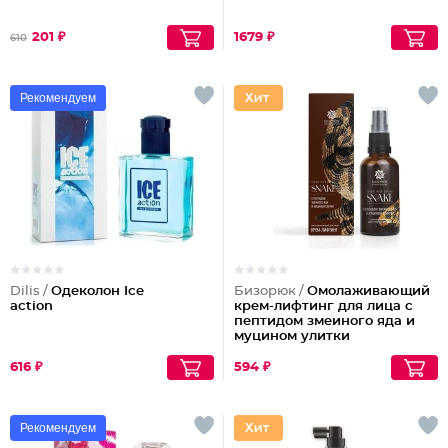
201 ₽
1679 ₽
610
Рекомендуем
Dilis /
Одеколон Ice
Бизорюк /
Омолаживающий
action
крем-лифтинг для лица с
пептидом змеиного яда и
муцином улитки
616 ₽
594 ₽
Рекомендуем