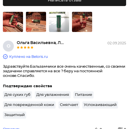
Написать отзыв
Ольга Васильевна, Локоть
02.09.2025
О
Куплено на Beloris.ru
Здравствуйте.Бальзамчики все очень качественные, со своими
задачами справляется на все ? беру на постоянной
основе.Спасибо.
Подтверждаю свойства
Для сухих губ
Для увлажнения
Питание
Для поврежденной кожи
Смягчает
Успокаивающий
Защитный