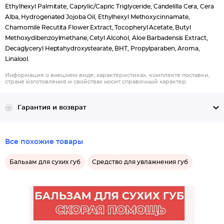
Ethylhexyl Palmitate, Caprylic/Capric Triglyceride, Candelilla Cera, Cera
Alba, Hydrogenated Jojoba Oil, Ethylhexyl Methoxycinnamate,
Chamomile Recutita Flower Extract, Tocopheryl Acetate, Butyl
Methoxydibenzoylmethane, Cetyl Alcohol, Aloe Barbadensis Extract,
Decaglyceryl Heptahydroxystearate, BHT, Propylparaben, Aroma,
Linalool.
Информация о внешнем виде, характеристиках, комплекте поставки,
стране изготовления и свойствах носит справочный характер.
Гарантия и возврат
Все похожие товары
Бальзам для сухих губ
Средство для увлажнения губ