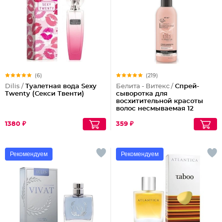
(6)
(219)
Dilis /
Туалетная вода Sexy
Белита - Витекс /
Спрей-
Twenty (Секси Твенти)
сыворотка для
восхитительной красоты
волос несмываемая 12
эффектов Совершенные
Волосы
1380 ₽
359 ₽
Рекомендуем
Рекомендуем