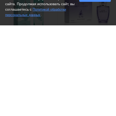
сайта. Продолжая использовать сайт, вы
соглашаетесь с
Политикой обработки
.
персональных данных
(13)
(14)
Dilis /
Туалетная вода Green
Dilis /
Туалетная вода Elite
Leaf
Arpeggio
851 ₽
1642 ₽