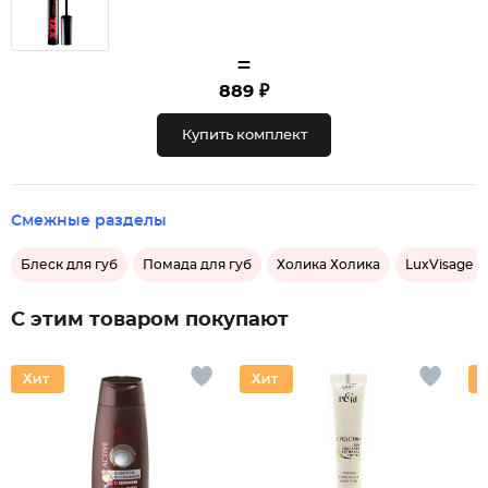
=
889 ₽
Купить комплект
Смежные разделы
Блеск для губ
Помада для губ
Холика Холика
LuxVisage
С этим товаром покупают