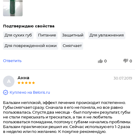
Подтверждаю свойства
Для сухих губ
Питание
Защитный
Для увлажнения
Для поврежденной кожи
Смягчает
Ответить
0
0
Анна
30.07.2019
А
Куплено на Beloris.ru
Бальзам неплохой, эффект лечения происходит постепенно.
Губы смягчает сразу. Сначала я его не поняла, но все равно
пользовалась. Спустя два месяца - был получен результат, губы
не стали пересыхать и трескаться, а так я не любитель
пользоваться помадами, поэтому с губами начались проблемы.
Бальзам практически решил их. Сейчас использую его 1-2 раза
в неделю или по желанию. К покупке рекомендую.