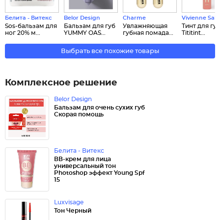
Белита - Витекс
Belor Design
Charme
Vivienne Sab
Sos-бальзам для
Бальзам для губ
Увлажняющая
Тинт для гу
ног 20% м...
YUMMY OAS...
губная помада...
Tititint...
Выбрать все похожие товары
Комплексное решение
Belor Design
Бальзам для очень сухих губ
Скорая помощь
Белита - Витекс
ВВ-крем для лица
универсальный тон
Photoshop эффект Young Spf
15
Luxvisage
Тон Черный