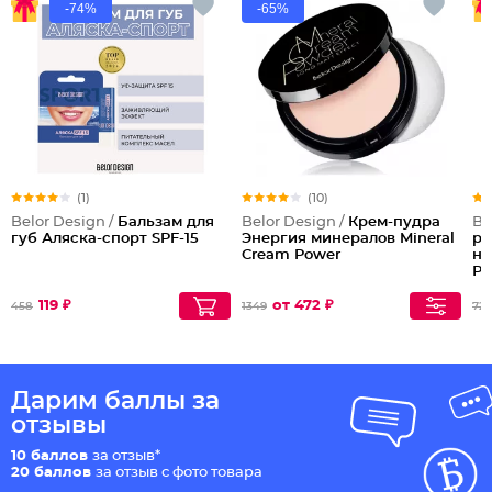
-74%
-65%
(1)
(10)
Belor Design /
Бальзам для
Belor Design /
Крем-пудра
Be
губ Аляска-спорт SPF-15
Энергия минералов Mineral
ре
Cream Power
на
Ра
Po
119 ₽
от 472 ₽
458
1349
725
Дарим баллы за
отзывы
10 баллов
за отзыв*
20 баллов
за отзыв с фото товара