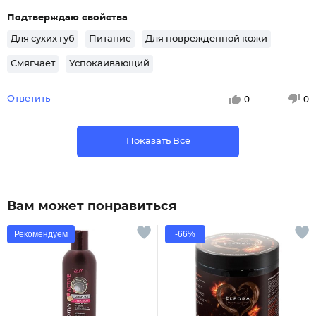
Подтверждаю свойства
Для сухих губ
Питание
Для поврежденной кожи
Смягчает
Успокаивающий
Ответить
0
0
Показать Все
Вам может понравиться
Рекомендуем
-66%