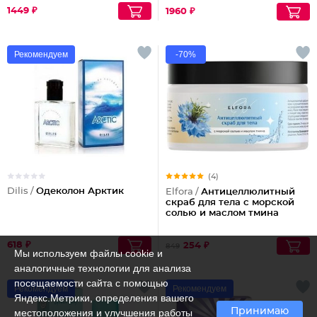
1449 ₽
1960 ₽
Рекомендуем
-70%
(4)
Dilis /
Одеколон Арктик
Elfora /
Антицеллюлитный
скраб для тела с морской
солью и маслом тмина
618 ₽
254 ₽
849
Мы используем файлы cookie и
аналогичные технологии для анализа
посещаемости сайта с помощью
Рекомендуем
Рекомендуем
Яндекс.Метрики, определения вашего
Принимаю
местоположения и улучшения работы