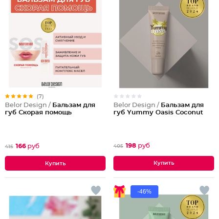
(7)
Belor Design /
Бальзам для
Belor Design /
Бальзам для
губ Yummy Oasis Coconut
губ Скорая помощь
198
руб
166
руб
405
415
-46%