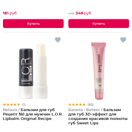
181
руб
349
руб
443
(1)
(65)
Relouis /
Бальзам для губ
Белита - Витекс /
Бальзам
Рецепт №1 для мужчин L.O.R.
для губ 3D-эффект для
Lipbalm Original Recipe
создания красивой полноты
губ Sweet Lips