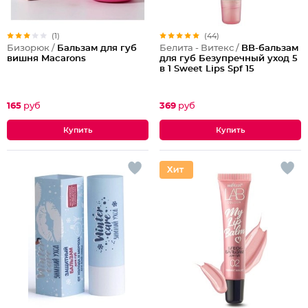
(1)
(44)
Бизорюк /
Бальзам для губ
Белита - Витекс /
BB-бальзам
вишня Macarons
для губ Безупречный уход 5
в 1 Sweet Lips Spf 15
165
руб
369
руб