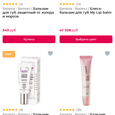
(3)
(14)
Белита - Витекс /
Бальзам
Белита - Витекс /
Блеск-
для губ защитный от холода
бальзам для губ My Lip balm
и мороза
343
руб
от 326
руб
Выбрать цвет
(9)
(39)
Белита - Витекс /
Бальзам-
Белита - Витекс /
Бальзам