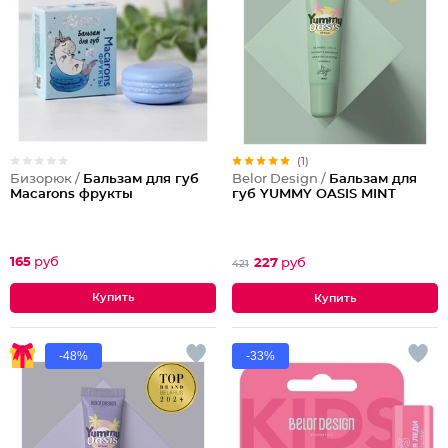
(1)
Бизорюк /
Бальзам для губ
Belor Design /
Бальзам для
Macarons фрукты
губ YUMMY OASIS MINT
165
руб
227
руб
421
-48%
-33%