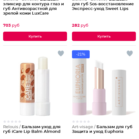
эликсир для контура глаз и
для губ Sos-восстановление
губ Антивозрастной для
Экспресс-уход Sweet Lips
зрелой кожи LuxCare
703
руб
282
руб
-21%
Relouis /
Бальзам-уход для
Art-visage /
Бальзам для губ
губ iCare Lip Balm Almond
Защита и уход Euphoria