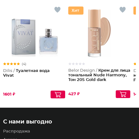
(4)
Belor Design /
Крем для лица
Dilis /
Туалетная вода
Dil
тональный Nude Harmony,
Vivat
му
Тон 205 Gold dark
Fa
427 ₽
1601 ₽
14
С нами выгодно
Распродажа