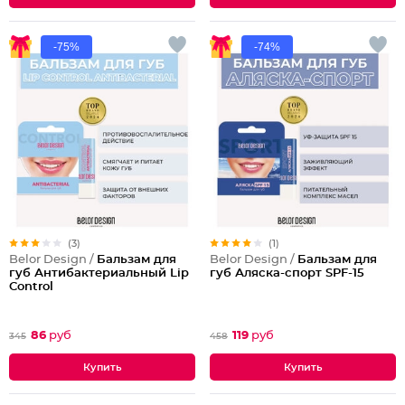
-75%
-74%
(3)
(1)
Belor Design /
Бальзам для
Belor Design /
Бальзам для
губ Антибактериальный Lip
губ Аляска-спорт SPF-15
Control
86
руб
119
руб
345
458