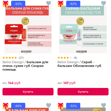
-62%
-62%
(27)
(8)
Belor Design /
Бальзам для
Belor Design /
Скраб -
очень сухих губ Скорая
бальзам Обновление губ
помощь
142
руб
147
руб
374
387
-60%
-51%