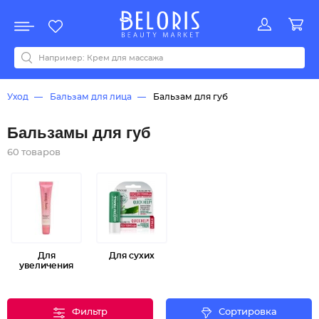
Распродажа
Акции
Новинки
Хит продаж
Все бренды
0-9
A
B
C
D
E
F
G
H
I
J
K
L
M
N
O
P
Q
R
S
T
U
V
W
Y
Z
А
Б
В
Д
З
И
М
О
К
Л
Н
П
Р
С
Т
У
Ф
Ч
Уход
Бальзам для лица
Бальзам для губ
Бальзамы для губ
60 товаров
Для
Для сухих
увеличения
Фильтр
Сортировка