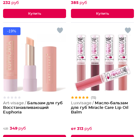
232
руб
385
руб
-19%
(15)
Art-visage /
Бальзам для губ
Luxvisage /
Масло-бальзам
Восстанавливающий
для губ Miracle Care Lip Oil
Euphoria
Balm
349
руб
от 313
руб
431