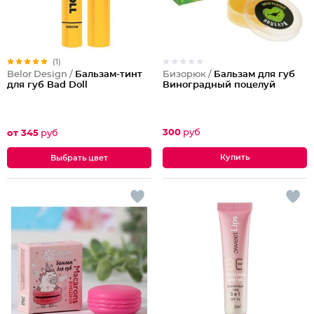
(1)
Бизорюк /
Бальзам для губ
Belor Design /
Бальзам-тинт
Виноградный поцелуй
для губ Bad Doll
300
руб
от 345
руб
Выбрать цвет