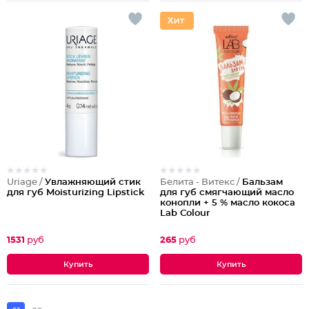
Uriage /
Увлажняющий стик
Белита - Витекс /
Бальзам
для губ Moisturizing Lipstick
для губ смягчающий масло
конопли + 5 % масло кокоса
Lab Colour
1531
руб
265
руб