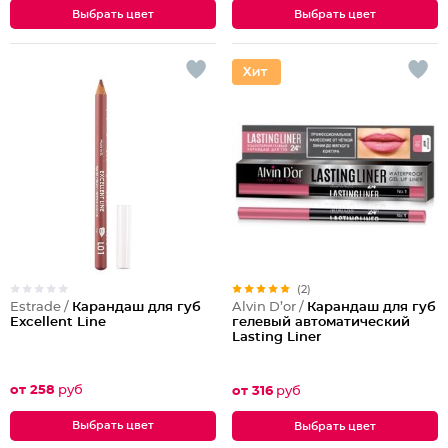
Выбрать цвет
Выбрать цвет
(2)
Estrade /
Карандаш для губ
Alvin D’or /
Карандаш для губ
Excellent Line
гелевый автоматический
Lasting Liner
от 258
руб
от 316
руб
Выбрать цвет
Выбрать цвет