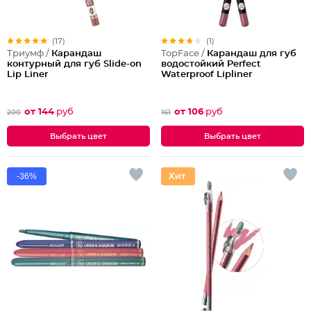
(17)
(1)
Триумф /
Карандаш
TopFace /
Карандаш для губ
контурный для губ Slide-on
водостойкий Perfect
Lip Liner
Waterproof Lipliner
от 144
руб
от 106
руб
200
161
Выбрать цвет
Выбрать цвет
-36%