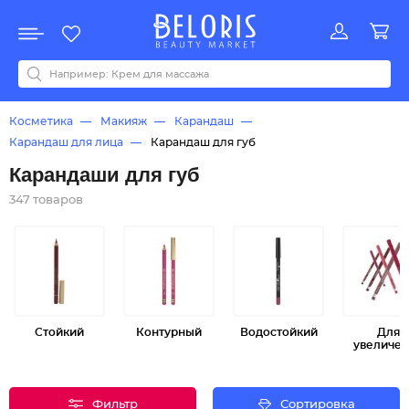
Распродажа
Акции
Новинки
Хит продаж
Все бренды
0-9
A
B
C
D
E
F
G
H
I
J
K
L
M
N
O
P
Q
R
S
T
U
V
W
Y
Z
А
Б
В
Д
З
И
М
О
К
Л
Н
П
Р
С
Т
У
Ф
Ч
Косметика
Макияж
Карандаш
Карандаш для лица
Карандаш для губ
Карандаши для губ
347 товаров
Стойкий
Контурный
Водостойкий
Для
увеличен
Фильтр
Сортировка