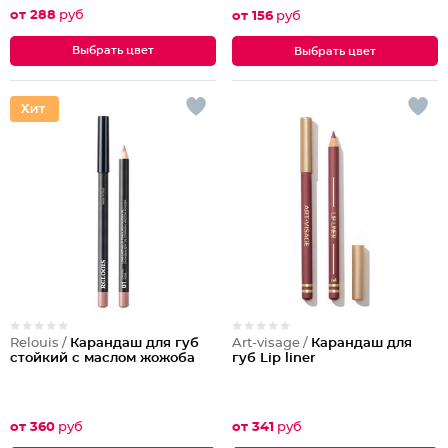
от 288
руб
от 156
руб
Выбрать цвет
Выбрать цвет
Relouis /
Карандаш для губ
Art-visage /
Карандаш для
стойкий с маслом жожоба
губ Lip liner
от 360
руб
от 341
руб