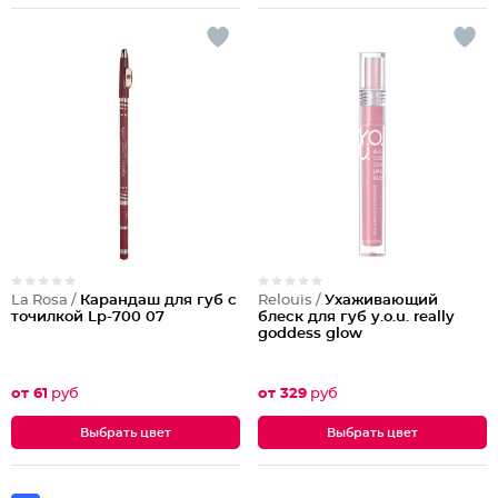
La Rosa /
Карандаш для губ с
Relouis /
Ухаживающий
точилкой Lp-700 07
блеск для губ y.o.u. really
goddess glow
от 61
руб
от 329
руб
Выбрать цвет
Выбрать цвет