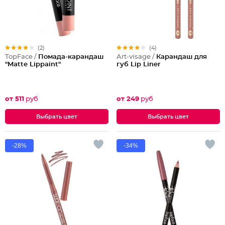
(2)
(4)
TopFace /
Помада-карандаш
Art-visage /
Карандаш для
"Matte Lippaint"
губ Lip Liner
от 511
руб
от 249
руб
Выбрать цвет
Выбрать цвет
-28%
-34%