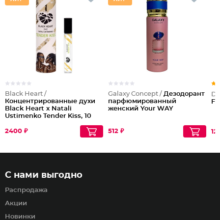
Black Heart /
Galaxy Concept /
Дезодорант
Dil
Концентрированные духи
парфюмированный
Fr
Black Heart x Natali
женский Your WAY
Ustimenko Tender Kiss, 10
мл
2400 ₽
512 ₽
12
С нами выгодно
Распродажа
Акции
Новинки