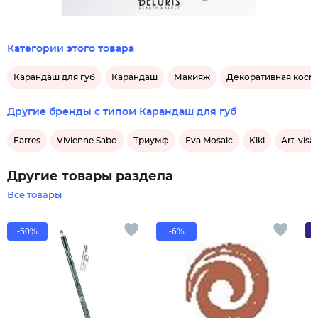
Категории этого товара
Карандаш для губ
Карандаш
Макияж
Декоративная косме
Другие бренды с типом Карандаш для губ
Farres
Vivienne Sabo
Триумф
Eva Mosaic
Kiki
Art-visa
Другие товары раздела
Все товары
-50%
-6%