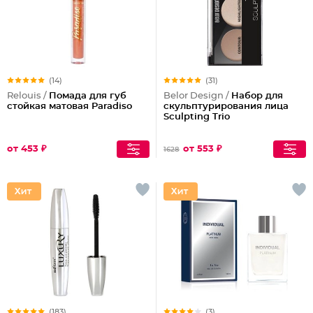
(14)
(31)
Relouis /
Помада для губ
Belor Design /
Набор для
стойкая матовая Paradiso
скульптурирования лица
Sculpting Triо
от 453 ₽
от 553 ₽
1628
(183)
(3)