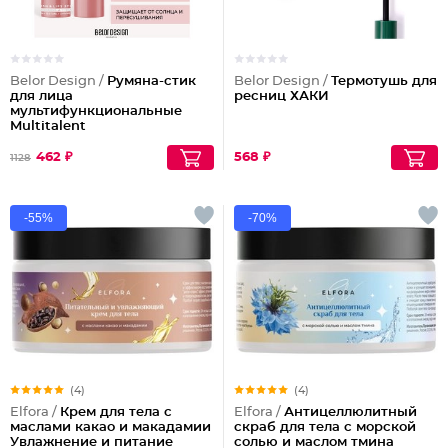
Belor Design /
Румяна-стик
Belor Design /
Термотушь для
для лица
ресниц ХАКИ
мультифункциональные
Multitalent
462 ₽
568 ₽
1128
-55%
-70%
(4)
(4)
Elfora /
Крем для тела с
Elfora /
Антицеллюлитный
маслами какао и макадамии
скраб для тела с морской
Увлажнение и питание
солью и маслом тмина