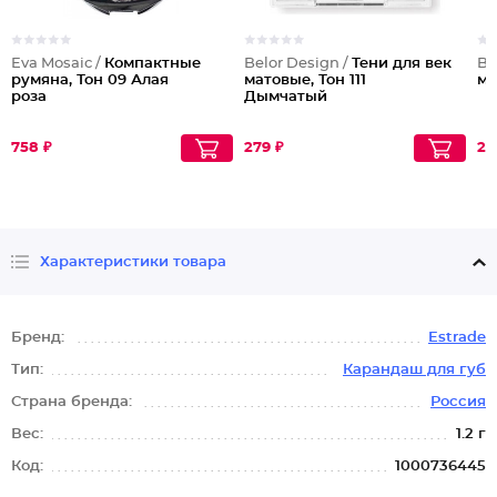
Eva Mosaic /
Компактные
Belor Design /
Тени для век
Be
румяна, Тон 09 Алая
матовые, Тон 111
ма
роза
Дымчатый
758 ₽
279 ₽
27
Характеристики товара
Бренд:
Estrade
Тип:
Карандаш для губ
Страна бренда:
Россия
Вес:
1.2 г
Код:
1000736445