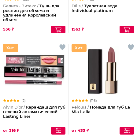
Белита - Витекс /
Тушь для
Dilis /
Туалетная вода
ресниц для объема и
Individual platinum
удлинения Королевский
объем
556 ₽
1563 ₽
(2)
(116)
Alvin D’or /
Карандаш для губ
Relouis /
Помада для губ La
гелевый автоматический
Mia Italia
Lasting Liner
от 316 ₽
от 433 ₽