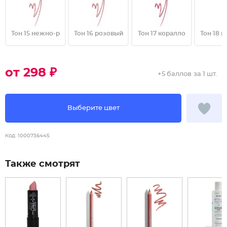
Тон 15 нежно-р
Тон 16 розовый
Тон 17 коралло
Тон 18 
от 298 ₽
+
5 баллов
за 1 шт.
Выберите цвет
Код:
1000736445
Также смотрят