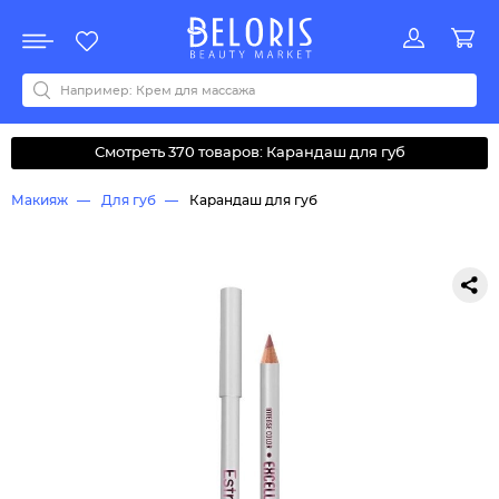
Распродажа
Акции
Новинки
Хит продаж
Все бренды
0-9
A
B
C
D
E
F
G
H
I
J
K
L
M
N
O
P
Q
R
S
T
U
V
W
Y
Z
А
Б
В
Д
З
И
М
О
К
Л
Н
П
Р
С
Т
У
Ф
Ч
Смотреть 370 товаров: Карандаш для губ
Макияж
Для губ
Карандаш для губ