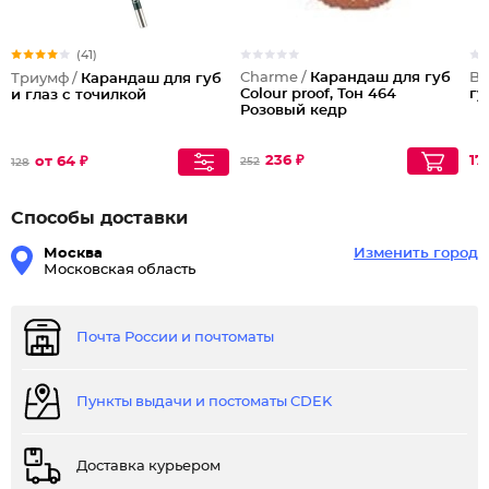
(41)
Charme /
Карандаш для губ
Be
Триумф /
Карандаш для губ
Colour proof, Тон 464
гу
и глаз с точилкой
Розовый кедр
236 ₽
17
от 64 ₽
252
128
Способы доставки
Москва
Изменить город
Московская область
Почта России и почтоматы
Пункты выдачи и постоматы CDEK
Доставка курьером