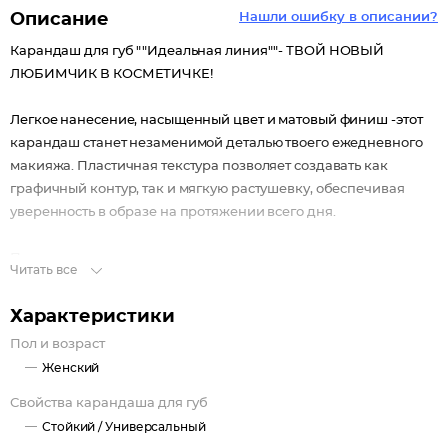
Описание
Нашли ошибку в описании?
Карандаш для губ ""Идеальная линия""- ТВОЙ НОВЫЙ
ЛЮБИМЧИК В КОСМЕТИЧКЕ!
Легкое нанесение, насыщенный цвет и матовый финиш -этот
карандаш станет незаменимой деталью твоего ежедневного
макияжа. Пластичная текстура позволяет создавать как
графичный контур, так и мягкую растушевку, обеспечивая
уверенность в образе на протяжении всего дня.
Преимущества:
Читать все
Насыщенный цвет,
Характеристики
Высокая стойкость,
Пол и возраст
Матовый финиш,
Женский
Универсальная палитра оттенков.
Карандаш обладает нежной текстурой, которая обеспечивает
Свойства карандаша для губ
мягкое скольжение и комфорт при нанесении, не утяжеляет и
Стойкий /
Универсальный
не пересушивает нежную кожу губ, легко распределяется и