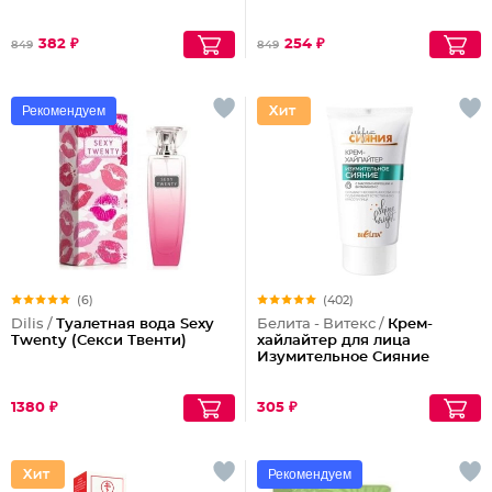
382 ₽
254 ₽
849
849
Рекомендуем
(6)
(402)
Dilis /
Туалетная вода Sexy
Белита - Витекс /
Крем-
Twenty (Секси Твенти)
хайлайтер для лица
Изумительное Сияние
1380 ₽
305 ₽
Рекомендуем