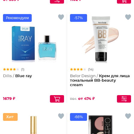
Рекомендуем
-57%
(1)
(14)
Dilis /
Blue ray
Belor Design /
Крем для лица
тональный BB-beauty
cream
1679 ₽
от 474 ₽
1104
-66%