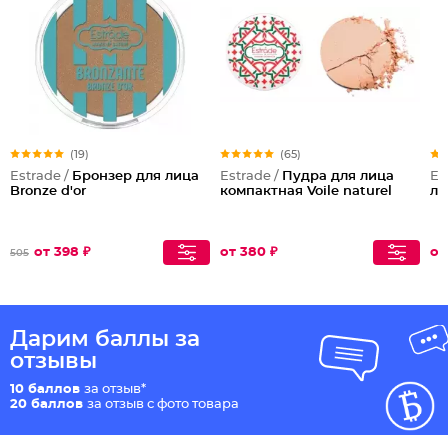
(19)
(65)
Estrade /
Бронзер для лица
Estrade /
Пудра для лица
Es
Bronze d'or
компактная Voile naturel
ли
от 398 ₽
от 380 ₽
от
505
Дарим баллы за
отзывы
10 баллов
за отзыв*
20 баллов
за отзыв с фото товара