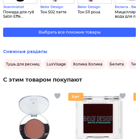
Jeanmishel
Belor Design
Belor Design
Белита - Вит
Помада для губ
Тон 502 латте
Тон 511 роза
Мицеллярн
Satin Effe...
вода для лиц
Выбрать все похожие товары
Смежные разделы
Тушь для ресниц
LuxVisage
Холика Холика
Белита
Тин
С этим товаром покупают