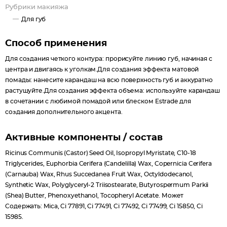
Рубрики макияжа
позволяет варьировать плотность нанесения.
Для губ
Способ применения
Для создания четкого контура: прорисуйте линию губ, начиная с
центра и двигаясь к уголкам.Для создания эффекта матовой
помады: нанесите карандаш на всю поверхность губ и аккуратно
растушуйте.Для создания эффекта объема: используйте карандаш
в сочетании с любимой помадой или блеском Estrade для
создания дополнительного акцента.
Активные компоненты / состав
Ricinus Communis (Castor) Seed Oil, Isopropyl Myristate, C10-18
Triglycerides, Euphorbia Cerifera (Candelilla) Wax, Copernicia Cerifera
(Carnauba) Wax, Rhus Succedanea Fruit Wax, Octyldodecanol,
Synthetic Wax, Polyglyceryl-2 Triisostearate, Butyrospermum Parkii
(Shea) Butter, Phenoxyethanol, Tocopheryl Acetate. Может
Содержать: Mica, Ci 77891, Ci 77491, Ci 77492, Ci 77499, Ci 15850, Ci
15985.