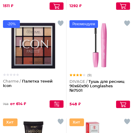
1511 ₽
1292 ₽
-20%
Рекомендуем
(9)
Charme /
Палетка теней
DIVAGE /
Тушь для ресниц
Icon
90x60x90 Longlashes
№7501
от 614 ₽
548 ₽
768