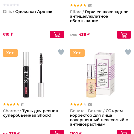
(9)
Dilis /
Одеколон Арктик
Elfora /
Горячее шоколадное
антицеллюлитное
обертывание
618 ₽
435 ₽
1280
(1)
(5)
Charme /
Тушь для ресниц
Белита - Витекс /
СС крем-
суперобъёмная Shock!
корректор для лица
совершенный невесомый с
антивозрастным
действием
от 339 ₽
1102 ₽