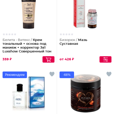
Белита - Витекс /
Крем
Бизорюк /
Мазь
тональный + основа под
Суставная
макияж + корректор 3в1
Luxshow Совершенный тон
универсальный
359 ₽
от 426 ₽
Рекомендуем
-66%