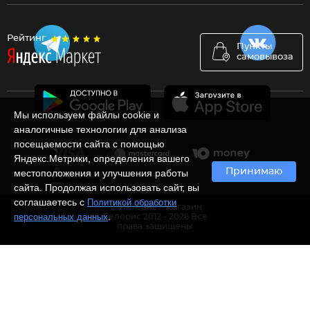
Рейтинг
Пункты
самовывоза
Мы используем файлы cookie и
аналогичные технологии для анализа
посещаемости сайта с помощью
Яндекс.Метрики, определения вашего
Принимаю
местоположения и улучшения работы
сайта. Продолжая использовать сайт, вы
соглашаетесь с
Политикой обработки
Ⓒ Интернет-магазин
.
персональных данных
Белорис 2012 - 2026 Все
права защищены