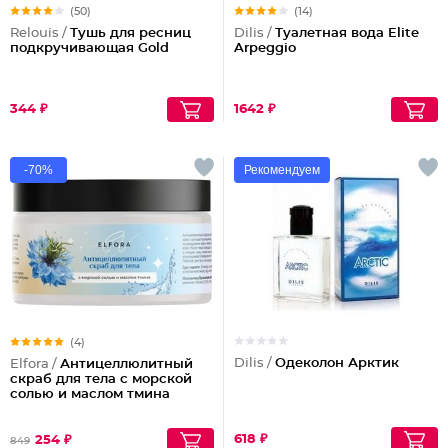
(50)
(14)
Relouis /
Тушь для ресниц
Dilis /
Туалетная вода Elite
подкручивающая Gold
Arpeggio
344 ₽
1642 ₽
-70%
Рекомендуем
(4)
Dilis /
Одеколон Арктик
Elfora /
Антицеллюлитный
скраб для тела с морской
солью и маслом тмина
618 ₽
254 ₽
849