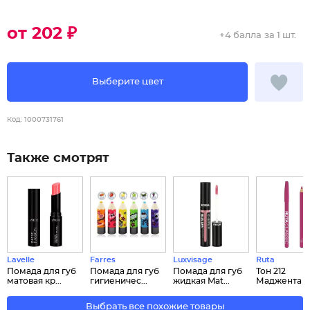
от 202 ₽
+
4 балла
за 1 шт.
Выберите цвет
Код:
1000731761
Также смотрят
Lavelle
Farres
Luxvisage
Ruta
Помада для губ
Помада для губ
Помада для губ
Тон 212
матовая кр...
гигиеничес...
жидкая Mat...
Маджента
Выбрать все похожие товары