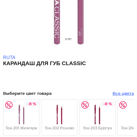
RUTA
КАРАНДАШ ДЛЯ ГУБ CLASSIC
Выберите цвет товара
Все цвета
-8 %
-8 %
Тон 201 Жемчуж
Тон 202 Розово
Тон 203 Бургун
Тон 204