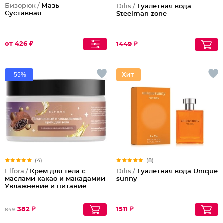
Бизорюк /
Мазь
Dilis /
Туалетная вода
Суставная
Steelman zone
от 426 ₽
1449 ₽
-55%
(4)
(8)
Elfora /
Крем для тела с
Dilis /
Туалетная вода Unique
маслами какао и макадамии
sunny
Увлажнение и питание
382 ₽
1511 ₽
849