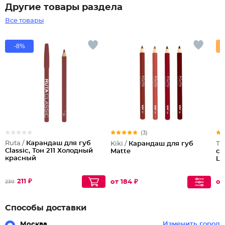
Другие товары раздела
Все товары
-8%
(3)
Ruta /
Карандаш для губ
Kiki /
Карандаш для губ
Тр
Classic, Тон 211 Холодный
Matte
с 
красный
Li
211 ₽
от 184 ₽
от
230
Способы доставки
Москва
Изменить город