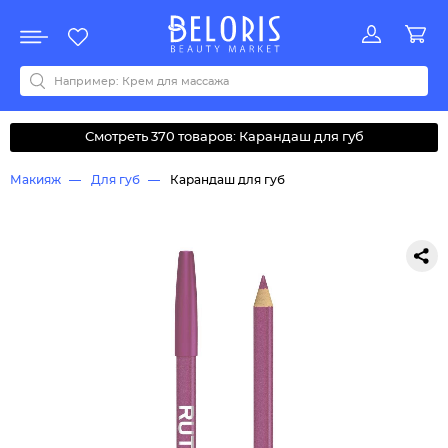
Распродажа
Акции
Новинки
Хит продаж
Все бренды
0-9
A
B
C
D
E
F
G
H
I
J
K
L
M
N
O
P
Q
R
S
T
U
V
W
Y
Z
А
Б
В
Д
З
И
М
О
К
Л
Н
П
Р
С
Т
У
Ф
Ч
Смотреть 370 товаров: Карандаш для губ
Макияж
Для губ
Карандаш для губ