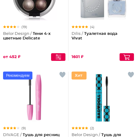
(19)
(4)
Belor Design /
Тени 4-х
Dilis /
Туалетная вода
цветные Delicate
Vivat
от 452 ₽
1601 ₽
Рекомендуем
(9)
(2)
DIVAGE /
Тушь для ресниц
Belor Design /
Тушь для