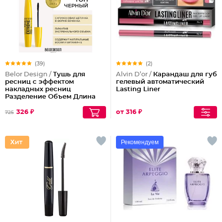
(39)
(2)
Belor Design /
Тушь для
Alvin D’or /
Карандаш для губ
ресниц с эффектом
гелевый автоматический
накладных ресниц
Lasting Liner
Разделение Объем Длина
Podium extreme
326 ₽
от 316 ₽
725
Рекомендуем