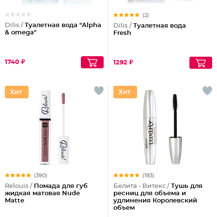
(2)
Dilis /
Туалетная вода "Alpha
Dilis /
Туалетная вода
& omega"
Fresh
1740 ₽
1292 ₽
(390)
(183)
Relouis /
Помада для губ
Белита - Витекс /
Тушь для
жидкая матовая Nude
ресниц для объема и
Matte
удлинения Королевский
объем