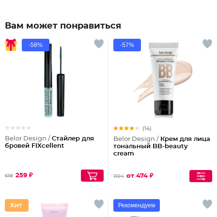
Вам может понравиться
-58%
-57%
(14)
Belor Design /
Стайлер для
Belor Design /
Крем для лица
бровей FIXcellent
тональный BB-beauty
cream
259 ₽
от 474 ₽
618
1104
Рекомендуем