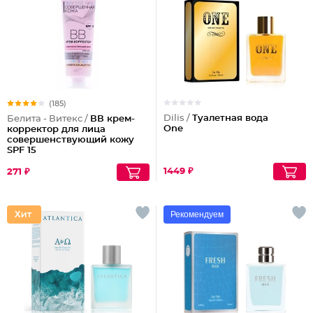
(185)
Dilis /
Туалетная вода
Белита - Витекс /
ВВ крем-
One
корректор для лица
совершенствующий кожу
SPF 15
1449 ₽
271 ₽
Рекомендуем