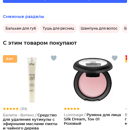
Смежные разделы
Бальзам для губ
Тушь для ресниц
Шампунь для волос
Бе
С этим товаром покупают
(313)
Luxvisage /
Румяна для лица
Be
Белита - Витекс /
Средство
Silk Dream, Тон 01
гу
для удаления кутикулы с
Розовый
мо
эфирными маслами пихты
и чайного дерева