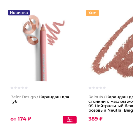
Belor Design /
Карандаш для
Relouis /
Карандаш дл
губ
стойкий с маслом жо
05 Нейтральный беж
розовый Neutral Bei
от 174 ₽
389 ₽