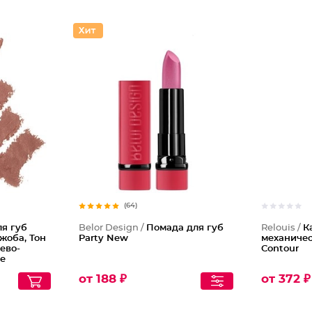
Каранда
(64)
я губ
Belor Design /
Помада для губ
Relouis /
К
жоба, Тон
Party New
механичес
ево-
Contour
ge
от 188 ₽
от 372 ₽