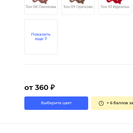
Тон 08 Пионовы
Тон 09 Орехово
Тон 10 Идеальн
Показать
еще 7
от 360 ₽
+
6 баллов
за
Выберите цвет