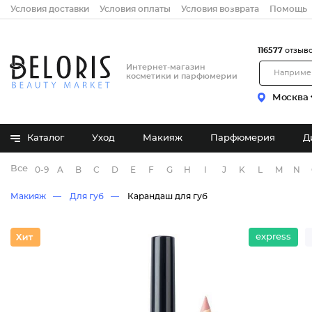
Условия доставки
Условия оплаты
Условия возврата
Помощь
116577
отзыв
Интернет-магазин
косметики и парфюмерии
Москва
Каталог
Уход
Макияж
Парфюмерия
Д
Все бренды
0-9
A
B
C
D
E
F
G
H
I
J
K
L
M
N
Макияж
Для губ
Карандаш для губ
express