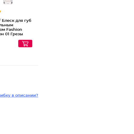
/
Блеск для губ
альным
ом Fashion
Тон 01 Грезы
джелеса
ибку в описании?