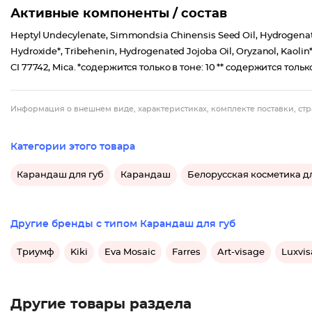
Активные компоненты / состав
Heptyl Undecylenate, Simmondsia Chinensis Seed Oil, Hydrogenate
Hydroxide*, Tribehenin, Hydrogenated Jojoba Oil, Oryzanol, Kaolin**, G
CI 77742, Mica. *содержится только в тоне: 10 ** содержится только 
Информация о внешнем виде, характеристиках, комплекте поставки, стр
Категории этого товара
Карандаш для губ
Карандаш
Белорусская косметика дл
Другие бренды с типом Карандаш для губ
Триумф
Kiki
Eva Mosaic
Farres
Art-visage
Luxvi
Другие товары раздела