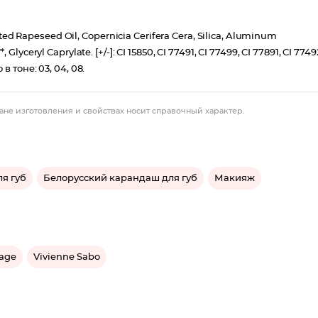
d Rapeseed Oil, Copernicia Cerifera Cera, Silica, Aluminum
lyceryl Caprylate. [+/-]: CI 15850, CI 77491, CI 77499, CI 77891, CI 7749
в тоне: 03, 04, 08.
ане изготовления и свойствах носит справочный характер.
я губ
Белорусский карандаш для губ
Макияж
sage
Vivienne Sabo