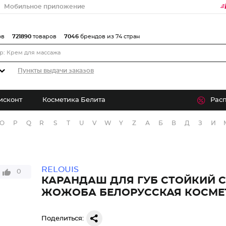
Мобильное приложение
ов
721890
товаров
7046
брендов из 74 стран
Пункты выдачи заказов
исконт
Косметика Белита
Рас
O
P
Q
R
S
T
U
V
W
Y
Z
А
Б
В
Д
З
И
RELOUIS
0
КАРАНДАШ ДЛЯ ГУБ СТОЙКИЙ 
ЖОЖОБА БЕЛОРУССКАЯ КОСМЕ
Поделиться: