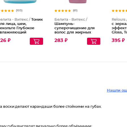
(103)
(61)
елита - Витекс /
Тоник
Белита - Витекс /
Relouis 
ля лица, шеи,
Шампунь-
с зерк
екольте Глубокое
суперочищение для
эффект
влажняющий
волос для жирных
Gloss, 
свежающий
волос с кашемиром и
Лос-Ан
26 ₽
283 ₽
395 ₽
АНА-фруктовыми
кислотами
Нашли ош
а воски делают карандаши более стойкими на губах.
ему губы выглядят визуально более объёмными;