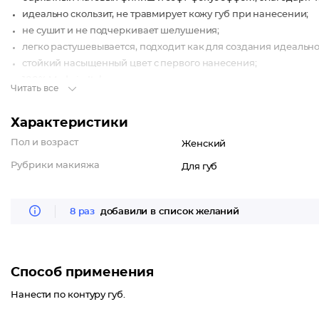
идеально скользит, не травмирует кожу губ при нанесении;
не сушит и не подчеркивает шелушения;
легко растушевывается, подходит как для создания идеально
стойкий насыщенный цвет с первого нанесения;
100% Made in Italy;
Читать все
Представлены в 10 востребованных оттенках.
Характеристики
Пол и возраст
Женский
Рубрики макияжа
Для губ
8 раз
добавили в список желаний
Способ применения
Нанести по контуру губ.