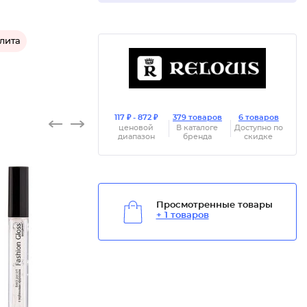
лита
117 ₽ - 872 ₽
379 товаров
6 товаров
ценовой
В каталоге
Доступно по
диапазон
бренда
скидке
Просмотренные товары
+ 1 товаров
Блеск д