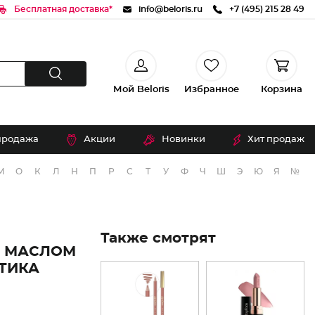
Бесплатная доставка*
info@beloris.ru
+7 (495) 215 28 49
Мой Beloris
Избранное
Корзина
продажа
Акции
Новинки
Хит продаж
М
О
К
Л
Н
П
Р
С
Т
У
Ф
Ч
Ш
Э
Ю
Я
№
Также смотрят
С МАСЛОМ
ТИКА