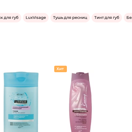
к для губ
LuxVisage
Тушь для ресниц
Тинт для губ
Бе