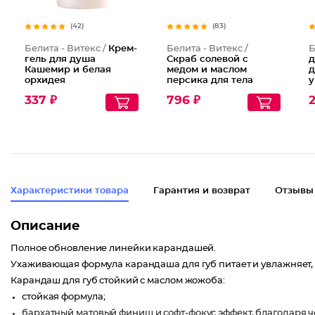
(42)
(83)
Белита - Витекс /
Крем-
Белита - Витекс /
Б
гель для душа
Скраб солевой с
д
Кашемир и белая
медом и маслом
д
орхидея
персика для тела
у
о
337 ₽
796 ₽
2
Характеристики товара
Гарантия и возврат
Отзывы
Описание
Полное обновление линейки карандашей.
Ухаживающая формула карандаша для губ питает и увлажняет, 
Карандаш для губ стойкий с маслом жожоба:
стойкая формула;
бархатный матовый финиш и софт-фокус эффект, благодаря ч