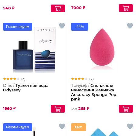
7000 ₽
548 ₽
Рекомендуем
-24%
(3)
(7)
Dilis /
Туалетная вода
Триумф /
Спонж для
Odyssey
нанесения макияжа
Accuracy Sponge Pop-
pink
1960 ₽
265 ₽
349
Рекомендуем