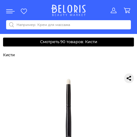
Распродажа
Акции
Новинки
Хит продаж
Все бренды
0-9
A
B
C
D
E
F
G
H
I
J
K
L
M
N
O
P
Q
R
S
T
U
V
W
Y
Z
А
Б
В
Д
З
И
М
О
К
Л
Н
П
Р
С
Т
У
Ф
Ч
Смотреть 90 товаров: Кисти
Кисти