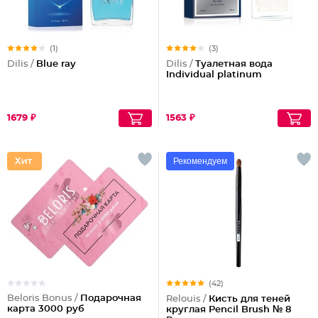
(1)
(3)
Dilis /
Blue ray
Dilis /
Туалетная вода
Individual platinum
1679 ₽
1563 ₽
Рекомендуем
(42)
Beloris Bonus /
Подарочная
Relouis /
Кисть для теней
карта 3000 руб
круглая Pencil Brush № 8