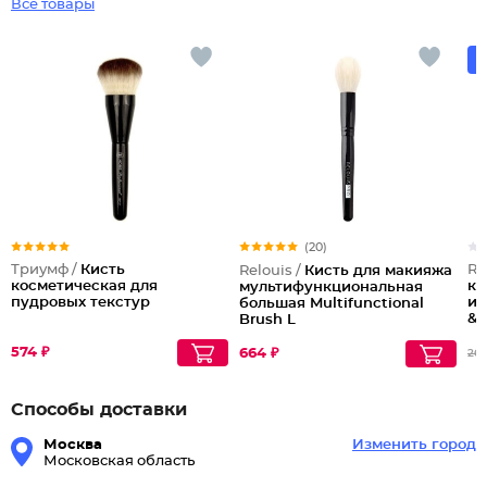
Все товары
(20)
Триумф /
Кисть
Re
Relouis /
Кисть для макияжа
косметическая для
ко
мультифункциональная
пудровых текстур
и 
большая Multifunctional
& 
Brush L
№1
574 ₽
664 ₽
266
Способы доставки
Москва
Изменить город
Московская область