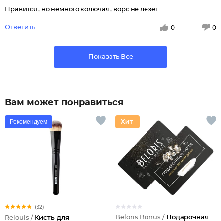
Нравится , но немного колючая , ворс не лезет
Ответить
0
0
Показать Все
Вам может понравиться
Рекомендуем
(32)
Beloris Bonus /
Подарочная
Relouis /
Кисть для