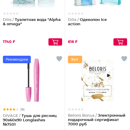
Dilis /
Туалетная вода "Alpha
Dilis /
Одеколон Ice
& omega"
action
1740 ₽
616 ₽
Рекомендуем
(9)
Beloris Bonus /
Электронный
DIVAGE /
Тушь для ресниц
подарочный сертификат
90x60x90 Longlashes
7000 руб
№7501