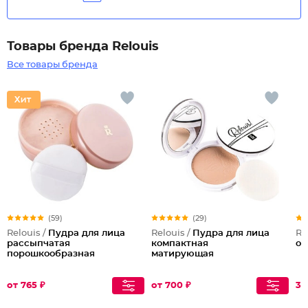
Товары бренда Relouis
Все товары бренда
(59)
(29)
Relouis /
Пудра для лица
Relouis /
Пудра для лица
Re
рассыпчатая
компактная
об
порошкообразная
матирующая
от 765 ₽
от 700 ₽
35