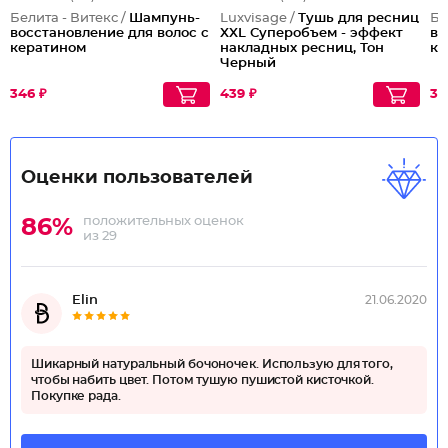
Белита - Витекс /
Шампунь-
Luxvisage /
Тушь для ресниц
Бе
восстановление для волос с
XXL Суперобъем - эффект
во
кератином
накладных ресниц, Тон
ке
Черный
346 ₽
439 ₽
31
Оценки пользователей
положительных оценок
86%
из 29
Elin
21.06.2020
Шикарный натуральный бочоночек. Использую для того,
чтобы набить цвет. Потом тушую пушистой кисточкой.
Покупке рада.