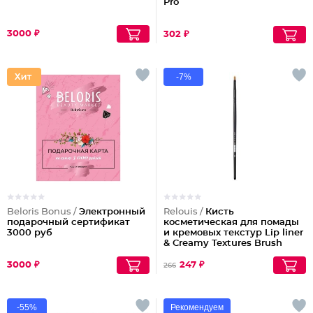
Pro
3000 ₽
302 ₽
-7%
Beloris Bonus /
Электронный
Relouis /
Кисть
подарочный сертификат
косметическая для помады
3000 руб
и кремовых текстур Lip liner
& Creamy Textures Brush
№13
3000 ₽
247 ₽
266
-55%
Рекомендуем