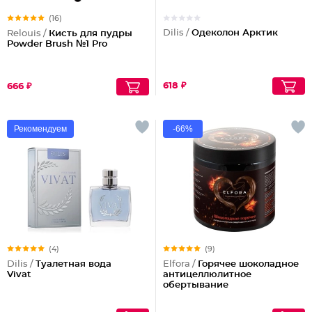
(16)
Dilis /
Одеколон Арктик
Relouis /
Кисть для пудры
Powder Brush №1 Pro
618 ₽
666 ₽
Рекомендуем
-66%
(4)
(9)
Dilis /
Туалетная вода
Elfora /
Горячее шоколадное
Vivat
антицеллюлитное
обертывание