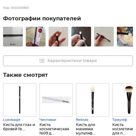
Код:
1000059801
Фотографии покупателей
Характеристики товара
Также смотрят
Luxvisage
Чистовье
Relouis
Триумф
Кисть для глаз и
Кисть
Кисть для
Кисть
бровей №...
косметическая
макияжа
косметичес
№09 д...
мультиф...
для п...