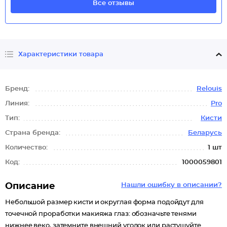
Все отзывы
Характеристики товара
Бренд:
Relouis
Линия:
Pro
Тип:
Кисти
Страна бренда:
Беларусь
Количество:
1 шт
Код:
1000059801
Описание
Нашли ошибку в описании?
Небольшой размер кисти и округлая форма подойдут для
точечной проработки макияжа глаз: обозначьте тенями
нижнее веко, затемните внешний уголок или растушуйте