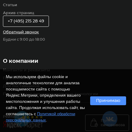
Статьи
Архив страниц
+7 (495) 215 28 49
Обратный звонок
Будни с 9:00 до 18:00
О компании
Контакты и реквизиты
Мы используем файлы cookie и
Публичная оферта
аналогичные технологии для анализа
Для поставщиков
посещаемости сайта с помощью
Применяются рекомендательные технологии
Яндекс.Метрики, определения вашего
Принимаю
местоположения и улучшения работы
сайта. Продолжая использовать сайт, вы
соглашаетесь с
Политикой обработки
Рейтинг
.
персональных данных
Пункты
самовывоза