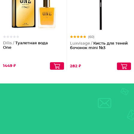
(60)
Dilis /
Туалетная вода
Luxvisage /
Кисть для теней
One
бочонок mini №3
1449 ₽
282 ₽