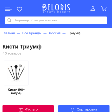
Распродажа
Акции
Новинки
Хит продаж
Все бренды
0-9
A
B
C
D
E
F
G
H
I
J
K
L
M
N
O
P
Q
R
S
T
U
V
W
Y
Z
А
Б
В
Д
З
И
М
О
К
Л
Н
П
Р
С
Т
У
Ф
Ч
Главная
Все бренды
Россия
Триумф
Кисти Триумф
40 товаров
Кисти (90+
видов)
Фильтр
Сортировка