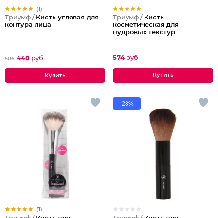
(1)
Триумф /
Кисть
Триумф /
Кисть угловая для
косметическая для
контура лица
пудровых текстур
574
руб
440
руб
506
-28%
(1)