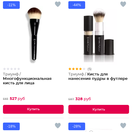
-11%
-44%
(5)
Триумф /
Триумф /
Кисть для
Многофункциональная
нанесения пудры в футляре
кисть для лица
527
руб
328
руб
593
587
-18%
-28%