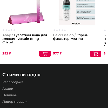
Абар /
Туалетная вода для
Belor Design /
Спрей-
Би
женщин Versale Bring
фиксатор Mist Fix
по
Cristal
де
зм
ан
252 ₽
577 ₽
59
С нами выгодно
Распродажа
Акции
Новинки
Лидер продаж