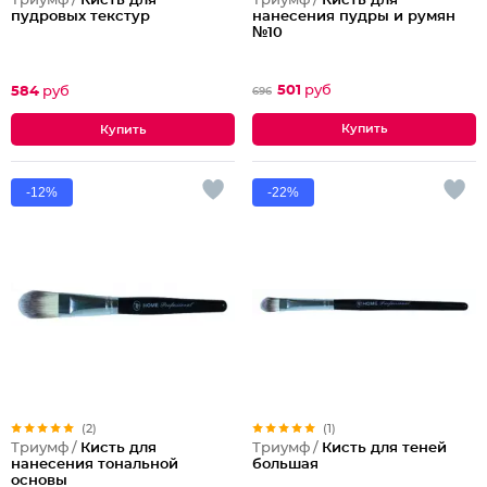
Триумф /
Кисть для
Триумф /
Кисть для
нанесения пудры и румян
пудровых текстур
№10
501
руб
584
руб
696
-12%
-22%
(2)
(1)
Триумф /
Кисть для
Триумф /
Кисть для теней
нанесения тональной
большая
основы