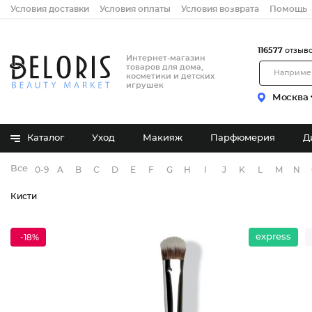
Условия доставки
Условия оплаты
Условия возврата
Помощь
116577
отзыв
Интернет-магазин
товаров для дома,
косметики и детских
игрушек
Москва
Каталог
Уход
Макияж
Парфюмерия
Д
Все бренды
0-9
A
B
C
D
E
F
G
H
I
J
K
L
M
N
Кисти
express
-18%