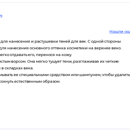
9
Нашли ош
ля нанесения и растушевки теней для век. С одной стороны
для нанесения основного оттенка косметики на верхнее веко.
егко отдавать его, перенося на кожу.
стым ворсом. Она мягко тушует тени, разглаживая их четкие
в складках века.
ромывать ее специальными средством или шампунем, чтобы удалит
сохнуть естественным образом.