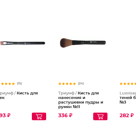
(15)
(24)
риумф /
Кисть для
Триумф /
Кисть для
Luxvisa
ек
нанесения и
теней б
растушевки пудры и
№3
румян №11
93 ₽
336 ₽
282 ₽