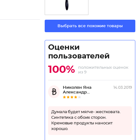
Выбрать все похожие товары
Оценки
пользователей
100%
положительных оценок
из 9
Николян Яна
14.03.2019
Александр...
Думала будет мягче- жестковата.
Синтетика с обоих сторон.
Кремовые продукты наносит
хорошо.