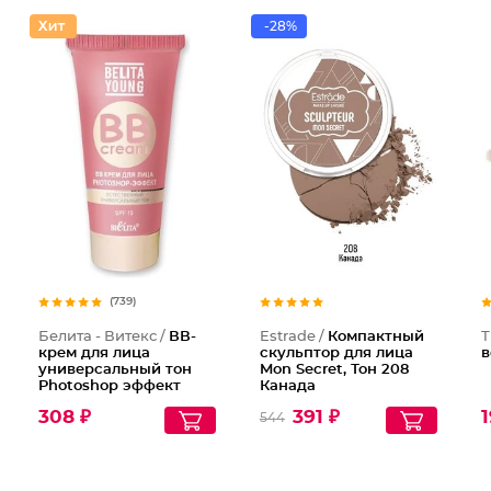
-28%
Компакт
(739)
Белита - Витекс /
ВВ-
Estrade /
Компактный
Т
крем для лица
скульптор для лица
в
универсальный тон
Mon Secret, Тон 208
Photoshop эффект
Канада
Young Spf 15
308 ₽
391 ₽
1
544