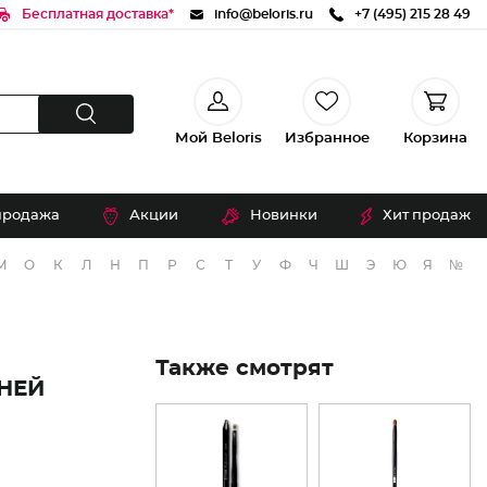
Бесплатная доставка*
info@beloris.ru
+7 (495) 215 28 49
Мой Beloris
Избранное
Корзина
продажа
Акции
Новинки
Хит продаж
М
О
К
Л
Н
П
Р
С
Т
У
Ф
Ч
Ш
Э
Ю
Я
№
Также смотрят
НЕЙ