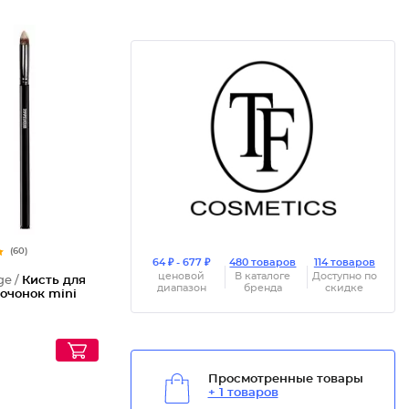
(60)
64 ₽ - 677 ₽
480 товаров
114 товаров
ценовой
В каталоге
Доступно по
ge /
Кисть для
диапазон
бренда
скидке
очонок mini
Просмотренные товары
+ 1 товаров