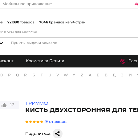
Мобильное приложение
ов
721890
товаров
7046
брендов из 74 стран
Пункты выдачи заказов
исконт
Косметика Белита
Рас
O
P
Q
R
S
T
U
V
W
Y
Z
А
Б
В
Д
З
И
ТРИУМФ
17
КИСТЬ ДВУХСТОРОННЯЯ ДЛЯ ТЕ
9 отзывов
Поделиться: