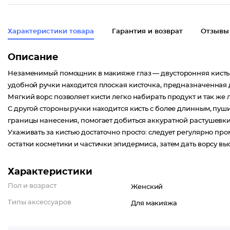
Характеристики товара
Гарантия и возврат
Отзывы
Описание
Незаменимый помощник в макияже глаз — двусторонняя кисть д
удобной ручки находится плоская кисточка, предназначенная 
Мягкий ворс позволяет кисти легко набирать продукт и так же л
С другой стороны ручки находится кисть с более длинным, пуши
границы нанесения, помогает добиться аккуратной растушевки 
Ухаживать за кистью достаточно просто: следует регулярно п
остатки косметики и частички эпидермиса, затем дать ворсу вы
Характеристики
Пол и возраст
Женский
Типы аксессуаров
Для макияжа