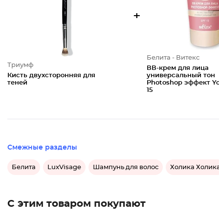
+
Белита - Витекс
Триумф
ВВ-крем для лица
Кисть двухсторонняя для
универсальный тон
теней
Photoshop эффект Y
15
Смежные разделы
Белита
LuxVisage
Шампунь для волос
Холика Холик
С этим товаром покупают