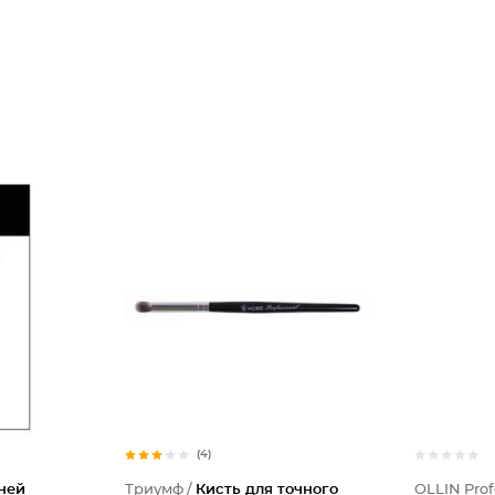
(4)
ней
Триумф /
Кисть для точного
OLLIN Prof