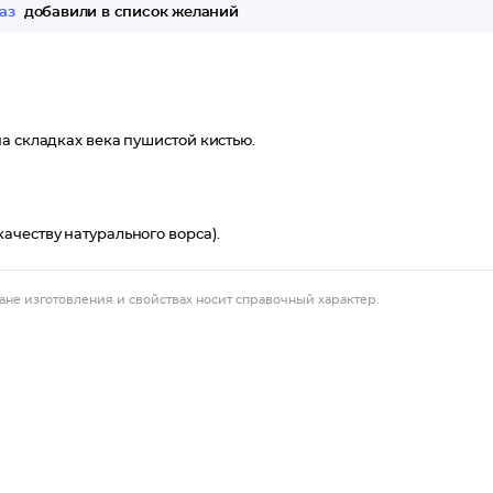
раз
добавили в список желаний
а складках века пушистой кистью.
ачеству натурального ворса).
ане изготовления и свойствах носит справочный характер.