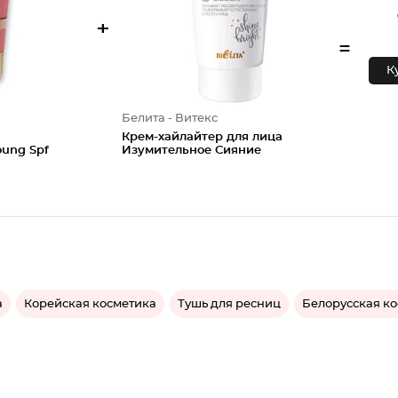
+
=
К
Белита - Витекс
Крем-хайлайтер для лица
oung Spf
Изумительное Сияние
а
Корейская косметика
Тушь для ресниц
Белорусская к