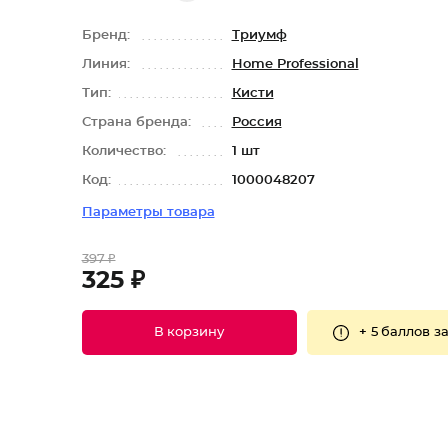
Бренд:
Триумф
Линия:
Home Professional
Тип:
Кисти
Страна бренда:
Россия
Количество:
1 шт
Код:
1000048207
Параметры товара
397 ₽
325 ₽
+
5 баллов
за
В корзину