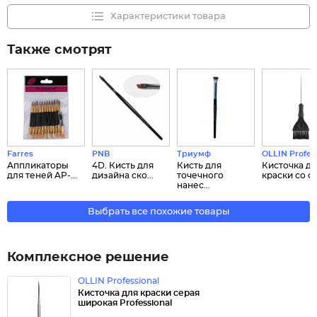
Характеристики товара
Также смотрят
Farres
PNB
Триумф
OLLIN Profes
Аппликаторы
4D. Кисть для
Кисть для
Кисточка дл
для теней AP-...
дизайна ско...
точечного
краски со ст.
нанес...
Выбрать все похожие товары
Комплексное решение
OLLIN Professional
Кисточка для краски серая
широкая Professional