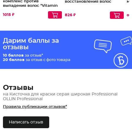
комплекс против
восстановления волос
ми
выпадения волос "Vitamin
Energy Complex"
1015 ₽
826 ₽
от
Дарим баллы за
отзывы
10 баллов
за отзыв*
20 баллов
за отзыв с фото товара
Отзывы
на Кисточка для краски серая широкая Professional
OLLIN Professional
Правила публикации отзывов*
Написать отзыв