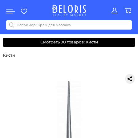
Распродажа
Акции
Новинки
Хит продаж
Все бренды
0-9
A
B
C
D
E
F
G
H
I
J
K
L
M
N
O
P
Q
R
S
T
U
V
W
Y
Z
А
Б
В
Д
З
И
М
О
К
Л
Н
П
Р
С
Т
У
Ф
Ч
Смотреть 90 товаров: Кисти
Кисти