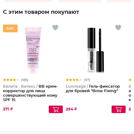
С этим товаром покупают
(185)
(97)
Белита - Витекс /
ВВ крем-
Luxvisage /
Гель-фиксатор
Бе
корректор для лица
для бровей "Brow Fixing"
ак
совершенствующий кожу
об
SPF 15
ми
Ко
271 ₽
254 ₽
23