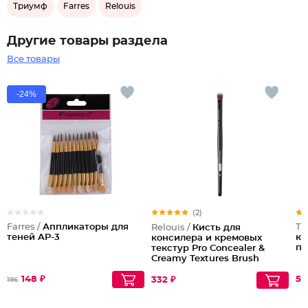
Триумф
Farres
Relouis
Другие товары раздела
Все товары
-24%
(2)
Farres /
Аппликаторы для
Тр
Relouis /
Кисть для
теней AP-3
ко
консилера и кремовых
пу
текстур Pro Concealer &
Creamy Textures Brush
№14
148 ₽
57
332 ₽
196