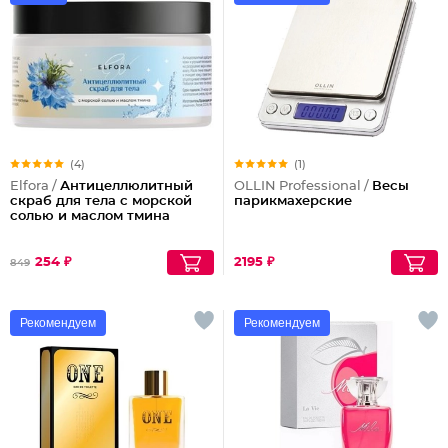
(4)
(1)
Elfora /
Антицеллюлитный
OLLIN Professional /
Весы
скраб для тела с морской
парикмахерские
солью и маслом тмина
254 ₽
2195 ₽
849
Рекомендуем
Рекомендуем