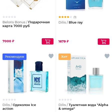
(1)
Beloris Bonus /
Подарочная
Dilis /
Blue ray
карта 7000 руб
7000 ₽
1679 ₽
Рекомендуем
Dilis /
Одеколон Ice
Dilis /
Туалетная вода "Alpha
action
& omega"