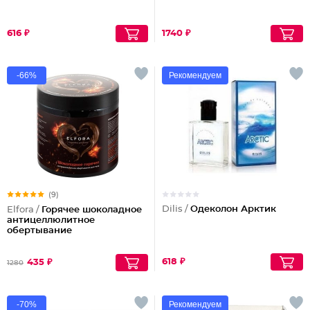
616 ₽
1740 ₽
-66%
Рекомендуем
(9)
Dilis /
Одеколон Арктик
Elfora /
Горячее шоколадное
антицеллюлитное
обертывание
618 ₽
435 ₽
1280
-70%
Рекомендуем