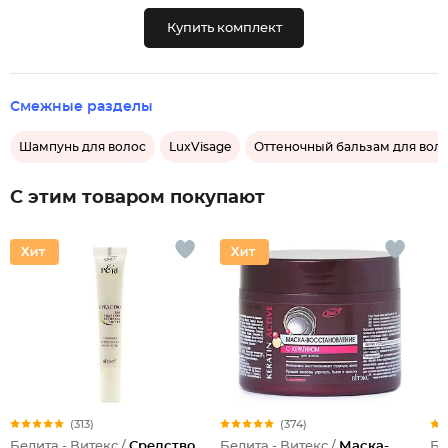
Купить комплект
Смежные разделы
Шампунь для волос
LuxVisage
Оттеночный бальзам для вол
С этим товаром покупают
(313)
(374)
Белита - Витекс /
Средство
Белита - Витекс /
Маска-
Бе