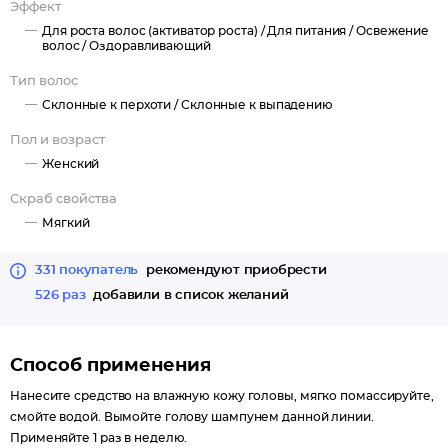
Экстракт граната активизирует кровообращение в коже
Эффект
головы, усиливает рост волос, делает их более сильными и
Для роста волос (активатор роста) /
Для питания /
Освежение
здоровыми.
волос /
Оздоравливающий
Экстракт имбиря способствует нормализации работы
Тип волос
сальных желез, придает волосам свежесть и легкость.
Склонные к перхоти /
Склонные к выпадению
Результат: заметное улучшение состояния волос и кожи головы,
Пол и возраст
длительная чистота и свежесть здоровых волос.
Женский
После процедуры скрабирования значительно усиливается
эффект от воздействия других косметических средств линии.
Скраб свойства
Мягкий
331 покупатель
рекомендуют приобрести
526 раз
добавили в список желаний
Способ применения
Нанесите средство на влажную кожу головы, мягко помассируйте,
смойте водой. Вымойте голову шампунем данной линии.
Применяйте 1 раз в неделю.