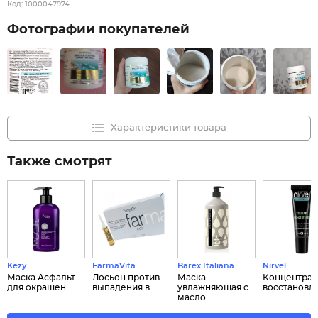
Код:
1000047974
Фотографии покупателей
Характеристики товара
Также смотрят
Kezy
FarmaVita
Barex Italiana
Nirvel
Маска Асфальт
Лосьон против
Маска
Концентрат
для окрашен...
выпадения в...
увлажняющая с
восстановл..
масло...