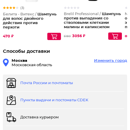
(3)
Brelil Professional /
Шампунь
Ni
Белита - Витекс /
Шампунь
против выпадения со
ок
для волос двойного
стволовыми клетками
эк
действия против
малины и капиксилом
пр
перхоти
Adjuvant Anti-Hair Loss
Sh
Ca
3056 ₽
от
470 ₽
5180
Способы доставки
Москва
Изменить город
Московская область
Почта России и почтоматы
Пункты выдачи и постоматы CDEK
Доставка курьером