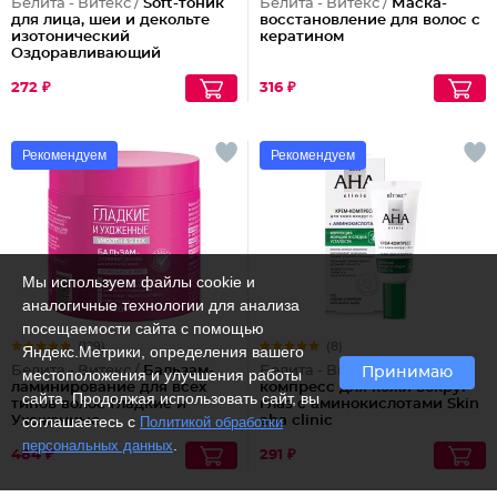
Белита - Витекс /
Soft-тоник
Белита - Витекс /
Маска-
для лица, шеи и декольте
восстановление для волос с
изотонический
кератином
Оздоравливающий
272 ₽
316 ₽
Рекомендуем
Рекомендуем
Мы используем файлы cookie и
аналогичные технологии для анализа
посещаемости сайта с помощью
(129)
(8)
Яндекс.Метрики, определения вашего
Белита - Витекс /
Бальзам-
Белита - Витекс /
Крем-
Принимаю
местоположения и улучшения работы
ламинирование для всех
компресс для кожи вокруг
сайта. Продолжая использовать сайт, вы
типов волос Гладкие и
глаз с аминокислотами Skin
соглашаетесь с
Ухоженные
Политикой обработки
aha clinic
.
персональных данных
484 ₽
291 ₽