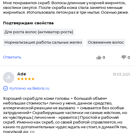
Мне понравился скраб. Волосы длинные у корней жирнятся,
хвостики секутся. После скраба кожа стала заметно меньше
жирниться. Использовала летом раз в три мытья. Осенью реже.
Подтверждаю свойства
Для роста волос (активатор роста)
Нормализация работы сальных желез
Освежение волос
Ответить
0
0
Аde
19.03.2021
А
Куплено на Beloris.ru
Хороший скраб для кожи головы. + большой объём+
небольшая стоимость+ лично у меня, данное средство,
аллергической реакции не вызвало. + смывается без особых
затруднений+ Скрабирующие частички не самые жёсткие, но
их чувствуешь ( лично мне - нравится:) Простой и рабочий
скраб. Именно как скраб, со своей работой справляется, но
каких-то дополнительных чудес ждать не стоит, я думаю?А так,
покупкой до