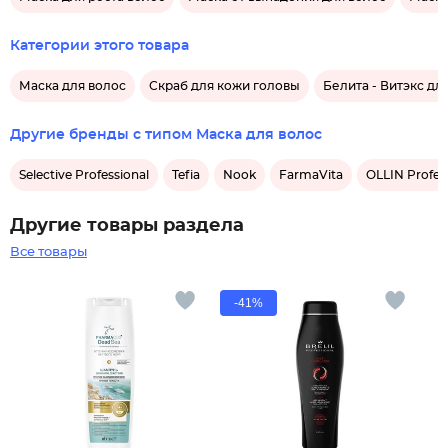
Категории этого товара
Маска для волос
Скраб для кожи головы
Белита - Витэкс дл
Другие бренды с типом Маска для волос
Selective Professional
Tefia
Nook
FarmaVita
OLLIN Profes
Другие товары раздела
Все товары
-41%