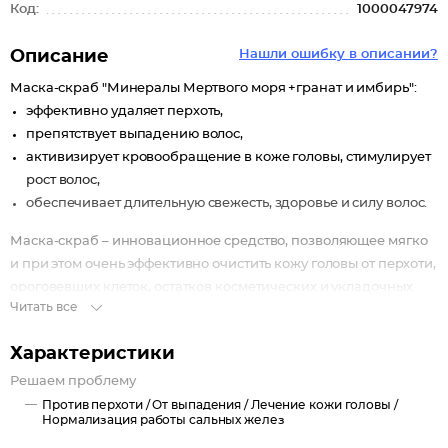
Код:
1000047974
Описание
Нашли ошибку в описании?
Маска-скраб "Минералы Мертвого моря +гранат и имбирь":
эффективно удаляет перхоть,
препятствует выпадению волос,
активизирует кровообращение в коже головы, стимулирует
рост волос,
обеспечивает длительную свежесть, здоровье и силу волос.
Маска-скраб – инновационное средство, позволяющее мягко
и при этом очень эффективно очистить кожу головы от перхоти,
ороговевших клеток, остатков косметических и укладочных
Читать все
средств и других загрязнений.
Глубоководная грязь и натуральная соль Мертвого моря,
Характеристики
богатые целебными минералами и микроэлементами,
оказывают интенсивное оздоравливающее действие на
Решаем проблему
кожу головы,улучшают питание волосяных фолликулов,
Против перхоти /
От выпадения /
Лечение кожи головы /
Нормализация работы сальных желез
препятствуют выпадению волос и появлению перхоти.