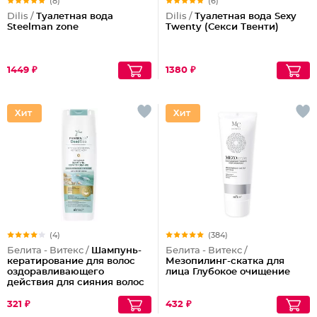
(8)
(6)
Dilis /
Туалетная вода
Dilis /
Туалетная вода Sexy
Steelman zone
Twenty (Секси Твенти)
1449 ₽
1380 ₽
(4)
(384)
Белита - Витекс /
Шампунь-
Белита - Витекс /
кератирование для волос
Мезопилинг-скатка для
оздоравливающего
лица Глубокое очищение
действия для сияния волос
Обогащенный
321 ₽
432 ₽