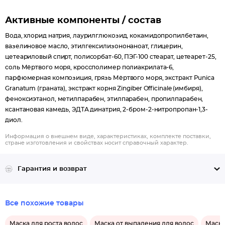
Активные компоненты / состав
Вода, хлорид натрия, лаурилглюкозид, кокамидопропилбетаин,
вазелиновое масло, этилгексилизононаноат, глицерин,
цетеариловый спирт, полисорбат-60, ПЭГ-100 стеарат, цетеарет-25,
соль Мёртвого моря, кроссполимер полиакрилата-6,
парфюмерная композиция, грязь Мёртвого моря, экстракт Punica
Granatum (граната), экстракт корня Zingiber Officinale (имбиря),
феноксиэтанол, метилпарабен, этилпарабен, пропилпарабен,
ксантановая камедь, ЭДТА динатрия, 2-бром-2-нитропропан-1,3-
диол.
Информация о внешнем виде, характеристиках, комплекте поставки,
стране изготовления и свойствах носит справочный характер.
Гарантия и возврат
Все похожие товары
Маска для роста волос
Маска от выпадения для волос
Маска