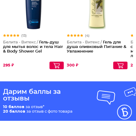
(13)
(4)
Белита - Витекс /
Гель-душ
Белита - Витекс /
Гель для
Бе
для мытья волос и тела Hair
душа оливковый Питание &
со
& Body Shower Gel
Увлажнение
мо
ла
ма
Ок
295 ₽
300 ₽
26
Дарим баллы за
отзывы
10 баллов
за отзыв*
20 баллов
за отзыв с фото товара