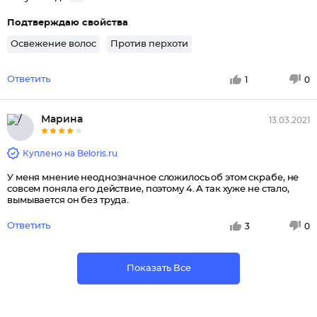
Подтверждаю свойства
Освежение волос
Против перхоти
Ответить
1
0
Марина
13.03.2021
Куплено на Beloris.ru
У меня мнение неоднозначное сложилось об этом скрабе, не
совсем поняла его действие, поэтому 4. А так хуже не стало,
вымывается он без труда.
Ответить
3
0
Показать Все