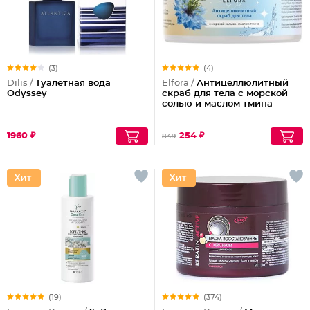
(3)
(4)
Dilis /
Туалетная вода
Elfora /
Антицеллюлитный
Odyssey
скраб для тела с морской
солью и маслом тмина
1960 ₽
254 ₽
849
(19)
(374)