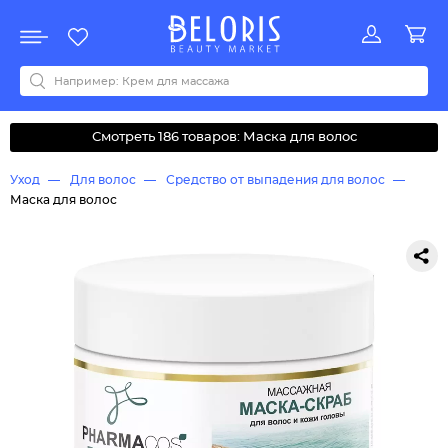
Распродажа
Акции
Новинки
Хит продаж
Все бренды
0-9
A
B
C
D
E
F
G
H
I
J
K
L
M
N
O
P
Q
R
S
T
U
V
W
Y
Z
А
Б
В
Д
З
И
М
О
К
Л
Н
П
Р
С
Т
У
Ф
Ч
Смотреть 186 товаров: Маска для волос
Уход
Для волос
Средство от выпадения для волос
Маска для волос