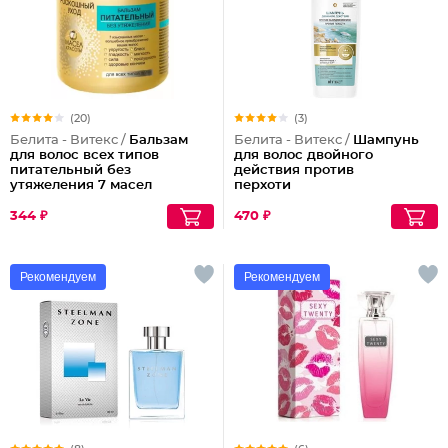
(20)
(3)
Белита - Витекс /
Бальзам
Белита - Витекс /
Шампунь
для волос всех типов
для волос двойного
питательный без
действия против
утяжеления 7 масел
перхоти
красоты Роскошный
Уход
344 ₽
470 ₽
Рекомендуем
Рекомендуем