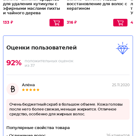
для удаления кутикулы с
восстановление для волос с
ла
эфирными маслами пихты
кератином
ти
и чайного дерева
Ух
133 ₽
316 ₽
48
Оценки пользователей
положительных оценок
92%
из 37
Алёна
25.11.2020
Очень бюджетный скраб в большом объеме. Кожа головы
после него более свежая, меньше жирнится. Отличное
средство, особенно для жирных волос.
Популярные свойства товара
26 клиентов
- Освежение волос