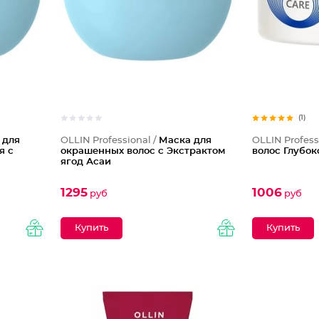
(1)
 для
OLLIN Professional /
Маска для
OLLIN Profess
я с
окрашенных волос с Экстрактом
волос Глубо
ягод Асаи
1295
1006
руб
руб