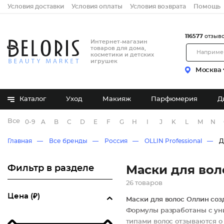
Условия доставки
Условия оплаты
Условия возврата
Помощь
116577
отзыв
Интернет-магазин
товаров для дома,
косметики и детских
игрушек
Москва
Каталог
Уход
Макияж
Парфюмерия
Д
Все бренды
0-9
A
B
C
D
E
F
G
H
I
J
K
L
M
N
Главная
Все бренды
Россия
OLLIN Professional
Д
Фильтр в разделе
Маски для вол
26 товаров
Цена (₽)
Маски для волос Оллин соз
Формулы разработаны с ун
типами волос отзываются о