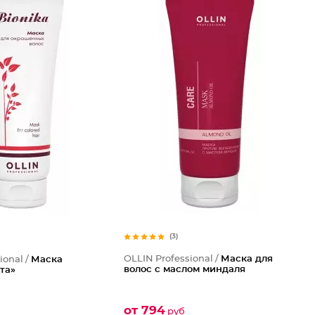
(3)
OLLIN Professional /
Маска для
ional /
Маска
волос с маслом миндаля
та»
от 794
руб