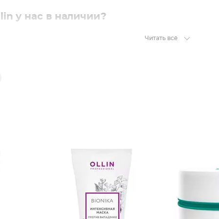
lin у нас в наличии?
о производителя весьма разнообразен. В нашем каталоге можн
Читать всё
. «Плотность волос». «Против выпадения». Выпускается в тубе 2
ия структуры», «Для цвета и блеска окрашенных волос». На выб
ующие маски на основе кератина. Красный флакон с удобным д
глубокого увлажнения. Белая бутыль с дозатором в 500 мл.
ие маски с 6 трендовыми оттенками на выбор. Разноцветные фл
ом репейника для восстановления и с аргановым маслом для сия
е предложение для блондинок с экстрактом эхинацеи в бледно-
Professional на основе чёрного риса: маска-вуаль, маска-деток
ты с экстрактом бамбука, маслом кокоса, алоэ и пурпурного жен
однократно говорят, что достичь максимального эффекта можн
етесь косметикой российского бренда, выбирайте маску из той
да!