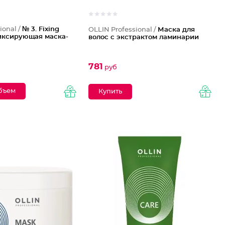
ional /
№ 3. Fixing
OLLIN Professional /
Маска для
Фиксирующая маска-
волос с экстрактом ламинарии
781
руб
бъем