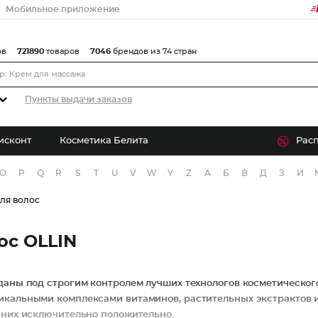
Мобильное приложение
ов
721890
товаров
7046
брендов из 74 стран
Пункты выдачи заказов
исконт
Косметика Белита
Рас
O
P
Q
R
S
T
U
V
W
Y
Z
А
Б
В
Д
З
И
ля волос
ос OLLIN
даны под строгим контролем лучших технологов косметическог
икальными комплексами витаминов, растительных экстрактов 
 них исключительно положительно.