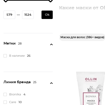
Какие маски от Ol
—
Ok
Ассортимент отечественног
Bionika. «Яркость цвета»
Care. «Для восстановлен
Keratine System Фиксир
Маска для волос (186+ видов)
Service line. Маска для 
Метки
28
Matisse Color. Тонирующ
Basic Line — с экстракт
В наличии
26
Shine Blond. Специально
Megapolis — маски Ollin 
Full Force. Есть вариан
650 мл.
Линия бренда
25
Парикмахеры всего мира не
поэтому если вы уже пользу
Bionika
4
зависит от правильного ухо
Care
10