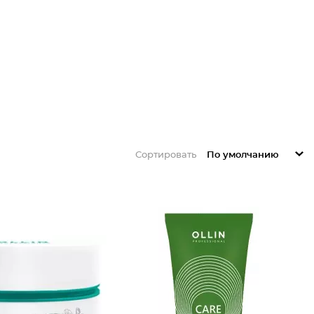
о купить маски от Оллин следующих линеек:
00 мл.
ор есть формат 200 или 500 мл.
озатором содержит 500 мл.
аконы по 300 мл.
Сортировать
По умолчанию
ния, блеска. Объем радует 650 мл.
розовой баночке с 300 мл.
с. Фиолетово-бордовые тюбики с 250 мл.
ьшеня. Баночка в 250 и большая бутыль с дозатором в
о при использовании продуктов одной коллекции,
 же серии. Красота, здоровье и сияние локонов