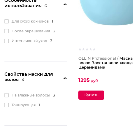
Особенность
Эластичность
6
использования
6
Яркость цвета
3
Для сухих кончиков
1
Кератиновое
восстановление
2
После окрашивания
2
Моделирующий
1
Интенсивный уход
3
С антистатическим
эффектом
1
Оздоравливающий
2
OLLIN Professional /
Маска
волос Восстанавливающа
Для гладкости
7
Церамидами
Свойства маски для
волос
1295
4
руб
На влажные волосы
3
Тонирующая
1