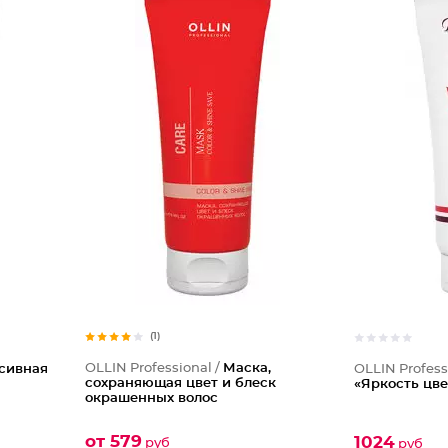
(1)
OLLIN Professional /
Маска,
сивная
OLLIN Profess
сохраняющая цвет и блеск
«Яркость цве
окрашенных волос
от 579
1024
руб
руб