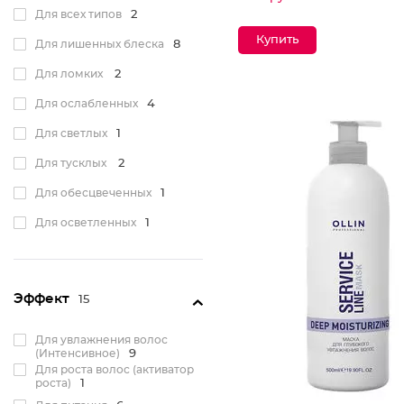
Для всех типов
2
Для лишенных блеска
8
Для ломких
2
Для ослабленных
4
Для светлых
1
Для тусклых
2
Для обесцвеченных
1
Для осветленных
1
Склонные к выпадению
1
Для пористых
2
Эффект
15
Для увлажнения волос
(Интенсивное)
9
Для роста волос (активатор
роста)
1