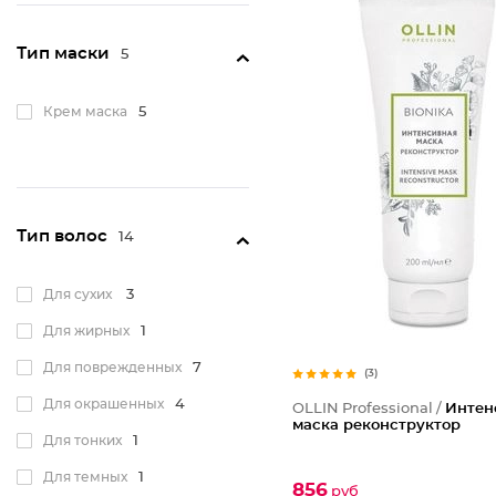
Тип маски
5
Крем маска
5
Тип волос
14
Для сухих
3
Для жирных
1
Для поврежденных
7
(3)
Для окрашенных
4
OLLIN Professional /
Интен
маска реконструктор
Для тонких
1
Для темных
1
856
руб