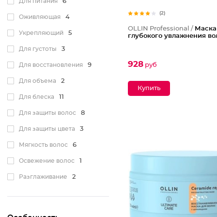
Для питания
6
(2)
Оживляющая
4
OLLIN Professional /
Маска
Укрепляющий
5
глубокого увлажнения во
Для густоты
3
928
Для восстановления
9
руб
Для объема
2
Для блеска
11
Для защиты волос
8
Для защиты цвета
3
Мягкость волос
6
Освежение волос
1
Разглаживание
2
Тонирование
1
Упругость
4