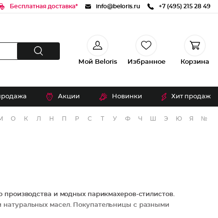
Бесплатная доставка*
info@beloris.ru
+7 (495) 215 28 49
Мой Beloris
Избранное
Корзина
продажа
Акции
Новинки
Хит продаж
М
О
К
Л
Н
П
Р
С
Т
У
Ф
Ч
Ш
Э
Ю
Я
№
о производства и модных парикмахеров-стилистов.
и натуральных масел. Покупательницы с разными