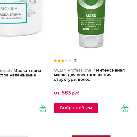
(3)
OLLIN Professional /
Интенсивная
ional /
Маска-глина
маска для восстановления
кстра увлажнение
структуры волос
от 583
руб
Выбрать объем