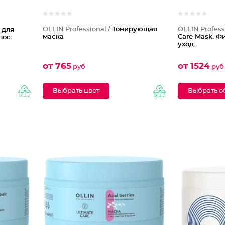
OLLIN Professional /
Тонирующая
OLLIN Profess
 для
маска
Care Mask. 
лос
уход.
от 765
от 1524
руб
руб
Выбрать цвет
Выбрать о