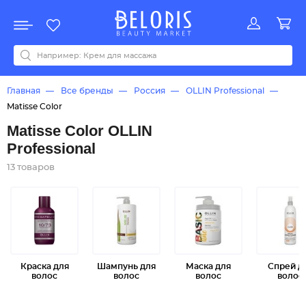
Распродажа
Акции
Новинки
Хит продаж
Все бренды
0-9
A
B
C
D
E
F
G
H
I
J
K
L
M
N
O
P
Q
R
S
T
U
V
W
Y
Z
А
Б
В
Д
З
И
М
О
К
Л
Н
П
Р
С
Т
У
Ф
Ч
Главная
Все бренды
Россия
OLLIN Professional
Matisse Color
Matisse Color OLLIN
Professional
13 товаров
Краска для
Шампунь для
Маска для
Спрей д
волос
волос
волос
волос