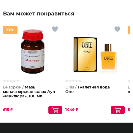
Вам может понравиться
Бизорюк /
Мазь
Dilis /
Туалетная вода
Be
монастырская солох Аул
One
дл
«Маклюра», 100 мл.
615 ₽
1449 ₽
56