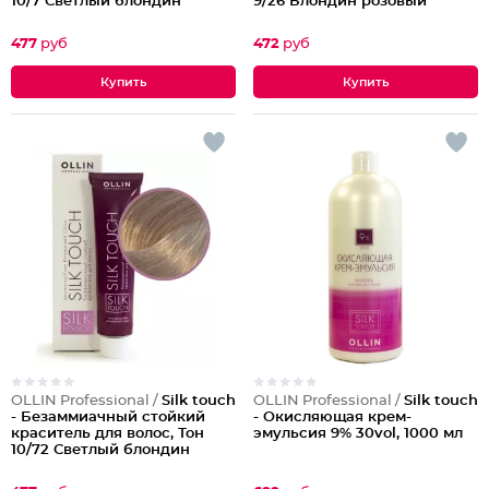
10/7 Светлый блондин
9/26 Блондин розовый
коричневый
477
руб
472
руб
OLLIN Professional /
Silk touch
OLLIN Professional /
Silk touch
- Безаммиачный стойкий
- Окисляющая крем-
краситель для волос, Тон
эмульсия 9% 30vol, 1000 мл
10/72 Светлый блондин
коричнево-фиолетовый