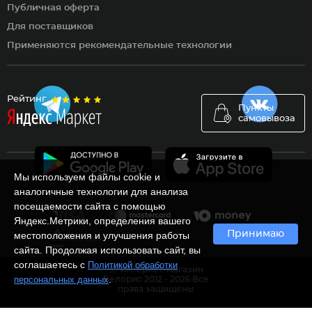
Публичная оферта
Для поставщиков
Применяются рекомендательные технологии
Рейтинг
Пункты
самовывоза
Мы используем файлы cookie и
аналогичные технологии для анализа
посещаемости сайта с помощью
Яндекс.Метрики, определения вашего
Принимаю
местоположения и улучшения работы
сайта. Продолжая использовать сайт, вы
соглашаетесь с
Политикой обработки
Ⓒ Интернет-магазин
.
персональных данных
Белорис 2012 - 2026 Все
права защищены