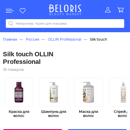
Распродажа
Акции
Новинки
Хит продаж
Все бренды
0-9
A
B
C
D
E
F
G
H
I
J
K
L
M
N
O
P
Q
R
S
T
U
V
W
Y
Z
А
Б
В
Д
З
И
М
О
К
Л
Н
П
Р
С
Т
У
Ф
Ч
Главная
Россия
OLLIN Professional
Silk touch
Silk touch OLLIN
Professional
35 товаров
Краска для
Шампунь для
Маска для
Спрей д
волос
волос
волос
волос