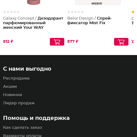
Galaxy Concept /
Дезодорант
Belor Design /
Спрей-
Dil
парфюмированный
фиксатор Mist Fix
Tw
женский Your WAY
512 ₽
577 ₽
13
С нами выгодно
Распродажа
Акции
Новинки
Лидер продаж
Помощь и поддержка
Как сделать заказ
Варианты оплаты