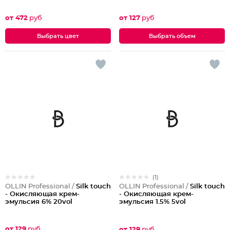
от 472
руб
от 127
руб
Выбрать цвет
Выбрать объем
(1)
OLLIN Professional /
Silk touch
OLLIN Professional /
Silk touch
- Окисляющая крем-
- Окисляющая крем-
эмульсия 6% 20vol
эмульсия 1.5% 5vol
от 129
руб
от 129
руб