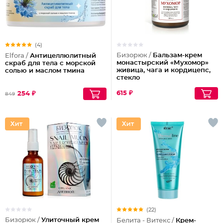
(4)
Бизорюк /
Бальзам-крем
Elfora /
Антицеллюлитный
монастырский «Мухомор»
скраб для тела с морской
живица, чага и кордицепс,
солью и маслом тмина
стекло
615 ₽
254 ₽
849
(22)
Бизорюк /
Улиточный крем
Белита - Витекс /
Крем-