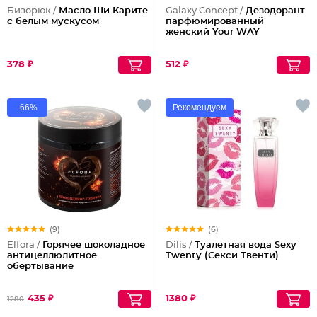
Бизорюк /
Масло Ши Карите
Galaxy Concept /
Дезодорант
с белым мускусом
парфюмированный
женский Your WAY
378 ₽
512 ₽
-66%
Рекомендуем
(9)
(6)
Elfora /
Горячее шоколадное
Dilis /
Туалетная вода Sexy
антицеллюлитное
Twenty (Секси Твенти)
обертывание
435 ₽
1380 ₽
1280