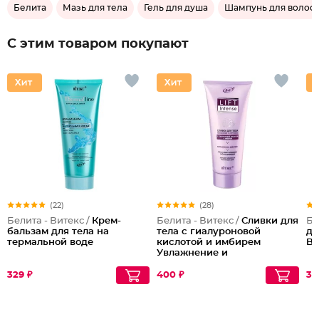
Белита
Мазь для тела
Гель для душа
Шампунь для волос
С этим товаром покупают
(22)
(28)
Белита - Витекс /
Крем-
Белита - Витекс /
Сливки для
Бе
бальзам для тела на
тела с гиалуроновой
дл
термальной воде
кислотой и имбирем
Ba
Увлажнение и
упругость
329 ₽
400 ₽
32