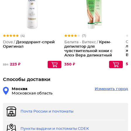
(4)
(7)
OL
Dove /
Дезодорант-спрей
Белита - Витекс /
Крем-
ло
Оригинал
депилятор для
жо
чувствительной кожи с
Be
Алоэ Вера деликатный
56
223 ₽
350 ₽
334
Способы доставки
Москва
Изменить город
Московская область
Почта России и почтоматы
Пункты выдачи и постоматы CDEK