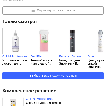
Код:
1000556900
Характеристики товара
Также смотрят
OLLIN Professional
Depilflax
Белита - Витекс
Dove
Успокаивающий
Теплый воск в
Гель для душа
Дезодорант
лосьон для ...
картридже "...
Энергия и Б...
спрей
Оригинал...
Выбрать все похожие товары
Комплексное решение
OLLIN Professional
Ollin, лосьон для тела с