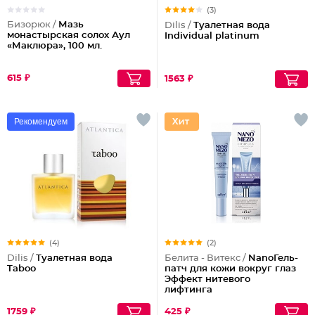
(3)
Бизорюк /
Мазь
Dilis /
Туалетная вода
монастырская солох Аул
Individual platinum
«Маклюра», 100 мл.
615 ₽
1563 ₽
Рекомендуем
(4)
(2)
Dilis /
Туалетная вода
Белита - Витекс /
NanoГель-
Taboo
патч для кожи вокруг глаз
Эффект нитевого
лифтинга
1759 ₽
425 ₽