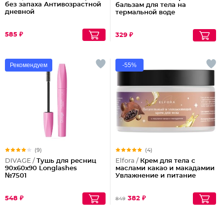
без запаха Антивозрастной
бальзам для тела на
дневной
термальной воде
585 ₽
329 ₽
Рекомендуем
-55%
(9)
(4)
DIVAGE /
Тушь для ресниц
Elfora /
Крем для тела с
90x60x90 Longlashes
маслами какао и макадамии
№7501
Увлажнение и питание
548 ₽
382 ₽
849