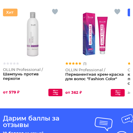
(1)
OLLIN Professional /
OLLIN Professional /
OL
Шампунь против
Перманентная крем-краска
кр
перхоти
для волос "Fashion Color"
пе
co
от 579 ₽
от 362 ₽
363
Дарим баллы за
отзывы