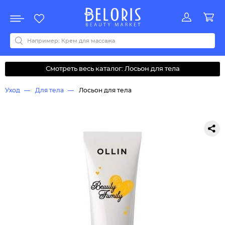
Распродажа
Акции
Новинки
Хит продаж
Все бренды
0-9
A
B
C
D
E
F
G
H
I
J
K
L
M
N
O
P
Q
R
S
T
U
V
W
Y
Z
А
Б
В
Д
З
И
М
О
К
Л
Н
П
Р
С
Т
У
Ф
Ч
Смотреть весь каталог: Лосьон для тела
Уход
Для тела
Лосьон для тела