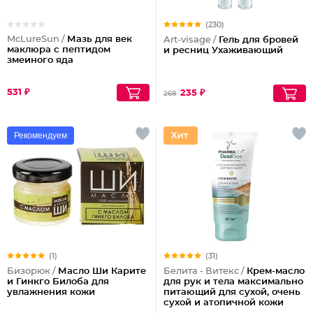
(230)
McLureSun /
Мазь для век
Art-visage /
Гель для бровей
маклюра с пептидом
и ресниц Ухаживающий
змеиного яда
531 ₽
235 ₽
268
Рекомендуем
(1)
(31)
Бизорюк /
Масло Ши Карите
Белита - Витекс /
Крем-масло
и Гинкго Билоба для
для рук и тела максимально
увлажнения кожи
питающий для сухой, очень
сухой и атопичной кожи