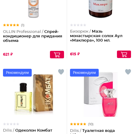
(1)
Бизорюк /
Мазь
OLLIN Professional /
Спрей-
монастырская солох Аул
кондиционер для придания
«Маклюра», 100 мл.
объема
615 ₽
621 ₽
Рекомендуем
Рекомендуем
(10)
Dilis /
Одеколон Комбат
Dilis /
Туалетная вода