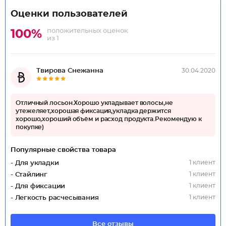
Оценки пользователей
положительных оценок
100%
из 1
Твирова Снежанна
30.04.2020
Отличный лосьон.Хорошо укладывает волосы,не
утежеляет,хорошая фиксация,укладка держится
хорошо,хороший объём и расход продукта.Рекомендую к
покупке)
Популярные свойства товара
1 клиент
- Для укладки
1 клиент
- Стайлинг
1 клиент
- Для фиксации
1 клиент
- Легкость расчесывания
Все отзывы