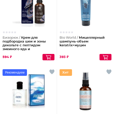
Бизорюк /
Крем для
Bio World /
Мицеллярный
подбородка шеи и зоны
шампунь-объем
декольте с пептидом
keratrix+муцин
змеиного яда и
антиоксидантами
594 ₽
393 ₽
Рекомендуем