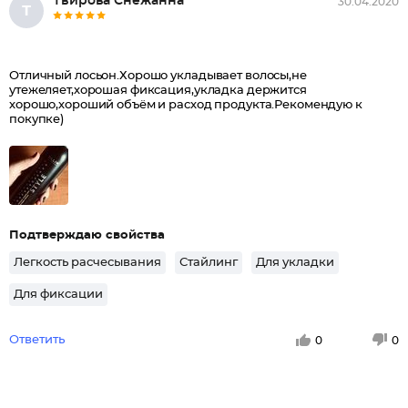
Твирова Снежанна
30.04.2020
Т
Отличный лосьон.Хорошо укладывает волосы,не
утежеляет,хорошая фиксация,укладка держится
хорошо,хороший объём и расход продукта.Рекомендую к
покупке)
Подтверждаю свойства
Легкость расчесывания
Стайлинг
Для укладки
Для фиксации
Ответить
0
0