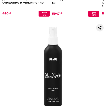
очищение и увлажнение
ки
мл
sp
490 ₽
19
5947 ₽