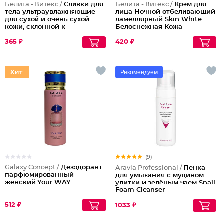
Белита - Витекс /
Сливки для
Белита - Витекс /
Крем для
тела ультраувлажняющие
лица Ночной отбеливающий
для сухой и очень сухой
ламеллярный Skin White
кожи, склонной к
Белоснежная Кожа
шелушениям Pharmacos
Panthenol Urea
365 ₽
420 ₽
Рекомендуем
(9)
Galaxy Concept /
Дезодорант
Aravia Professional /
Пенка
парфюмированный
для умывания с муцином
женский Your WAY
улитки и зелёным чаем Snail
Foam Cleanser
512 ₽
1033 ₽