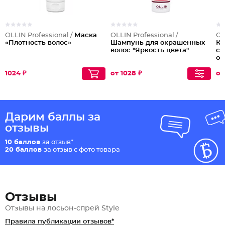
OLLIN Professional /
Маска
OLLIN Professional /
OL
«Плотность волос»
Шампунь для окрашенных
Ко
волос "Яркость цвета"
со
ок
1024 ₽
от 1028 ₽
от
Дарим баллы за
отзывы
10 баллов
за отзыв*
20 баллов
за отзыв с фото товара
Отзывы
Отзывы на лосьон-спрей Style
Правила публикации отзывов*