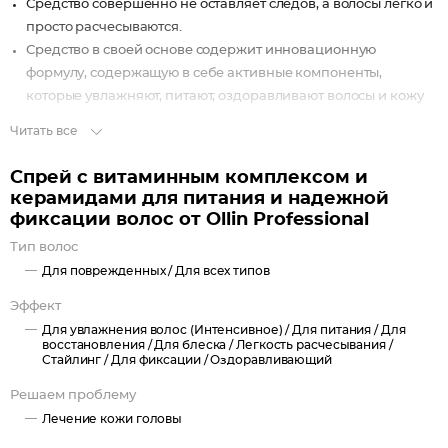
Средство совершенно не оставляет следов, а волосы легко и
просто расчесываются.
Средство в своей основе содержит инновационную
формулу, содержащую в себе активные компоненты,
которые увлажняют, питают, оздоравливают волосы и кожу
головы.
Читать все
Витаминный комплекс, керамиды, аминокислоты
восстанавливают структуру прядей, не допускают их
Спрей с витаминным комплексом и
повреждения в процессе укладке.
керамидами для питания и надежной
В результате применения данного средства прическа
фиксации волос от Ollin Professional
приобретает стильный и фантастический вид, текстура и
Тип волос
форма держится невероятно долго, независимо от погодных
Для поврежденных /
Для всех типов
и температурных условий.
Подходит средство для постоянного применения при
Эффект
укладке.
Для увлажнения волос (Интенсивное) /
Для питания /
Для
восстановления /
Для блеска /
Легкость расчесывания /
Локоны становятся восхитительно блестящими и
Стайлинг /
Для фиксации /
Оздоравливающий
красивыми.
Решаем проблему
Лечение кожи головы