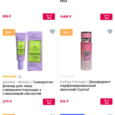
Mila
616 ₽
1488 ₽
(2)
Galaxy Concept /
Дезодорант
Белита - Витекс /
Сыворотка-
парфюмированный
флюид для лица
женский Crystal
совершенствующая с
гликолевой кислотой
512 ₽
277 ₽