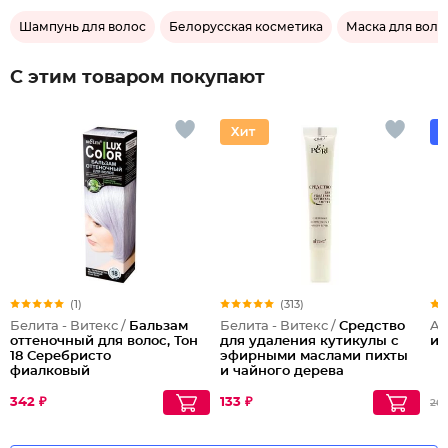
Шампунь для волос
Белорусская косметика
Маска для воло
С этим товаром покупают
(1)
(313)
Белита - Витекс /
Бальзам
Белита - Витекс /
Средство
Ar
оттеночный для волос, Тон
для удаления кутикулы с
и 
18 Серебристо
эфирными маслами пихты
фиалковый
и чайного дерева
342 ₽
133 ₽
26