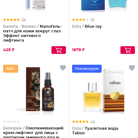
(2)
(1)
Белита - Витекс /
NanoГель-
Dilis /
Blue ray
патч для кожи вокруг глаз
Эффект нитевого
лифтинга
425 ₽
1679 ₽
Рекомендуем
(4)
Бизорюк /
Омолаживающий
Dilis /
Туалетная вода
крем-лифтинг для лица с
Taboo
пептидом змеиного яда и