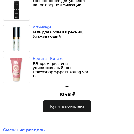
Лосьон-спрей для укладки
волос средней фиксации
Art-visage
Гель для бровей и ресниц
Ухаживающий
Белита - Витекс
ВВ-крем для лица
универсальный тон
Photoshop эффект Young Spf
15
=
1048 ₽
Купить комплект
Смежные разделы