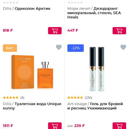
Dilis /
Одеколон Арктик
Море лечит /
Дезодорант
минеральный, стекло, SEA
Heals
618 ₽
447 ₽
-12%
(8)
(230)
Dilis /
Туалетная вода Unique
Art-visage /
Гель для бровей
sunny
и ресниц Ухаживающий
1511 ₽
235 ₽
268