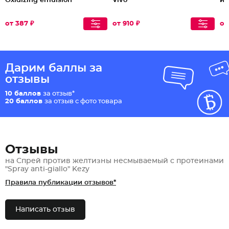
Oxidizing emulsion"
Vivo"
и 
от 387 ₽
от 910 ₽
от
Дарим баллы за
отзывы
10 баллов
за отзыв*
20 баллов
за отзыв с фото товара
Отзывы
на Спрей против желтизны несмываемый с протеинами
"Spray anti-giallo" Kezy
Правила публикации отзывов*
Написать отзыв