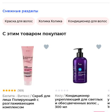
Смежные разделы
Краска для волос
Холика Холика
Кондиционер для волос
С этим товаром покупают
(169)
Kezy /
Кондиционер
Ke
Белита - Витекс /
Скраб для
укрепляющий для светлых
ук
лица Полирующий c
и обесцвеченных волос ,
и 
разглаживающим
300 мл
10
комплексом