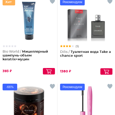
Рекомендуем
(5)
Bio World /
Мицеллярный
Dilis /
Туалетная вода Take a
шампунь-объем
chance sport
keratrix+муцин
393 ₽
1380 ₽
-66%
Рекомендуем