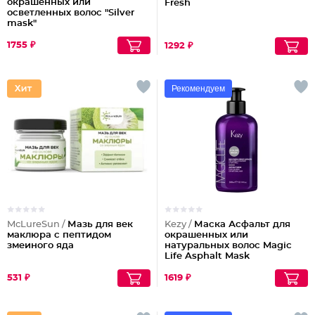
окрашенных или
Fresh
осветленных волос "Silver
mask"
1755 ₽
1292 ₽
Рекомендуем
McLureSun /
Мазь для век
Kezy /
Маска Асфальт для
маклюра с пептидом
окрашенных или
змеиного яда
натуральных волос Magic
Life Asphalt Mask
531 ₽
1619 ₽