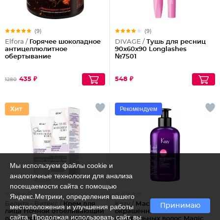
(9)
(9)
Elfora /
Горячее шоколадное
DIVAGE /
Тушь для ресниц
антицеллюлитное
90x60x90 Longlashes
обертывание
№7501
435 ₽
548 ₽
1280
Рекомендуем
Мы используем файлы cookie и
аналогичные технологии для анализа
посещаемости сайта с помощью
Яндекс.Метрики, определения вашего
Белита - Витекс /
Крем для
Kezy /
Маска Фламинго для
Принимаю
местоположения и улучшения работы
лица Ночной отбеливающий
окрашенных или
сайта. Продолжая использовать сайт, вы
ламеллярный Skin White
натуральных волос Magic