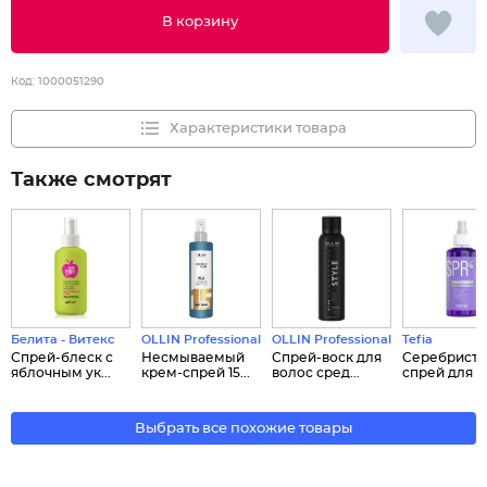
В корзину
Код:
1000051290
Характеристики товара
Также смотрят
Белита - Витекс
OLLIN Professional
OLLIN Professional
Tefia
Спрей-блеск с
Несмываемый
Спрей-воск для
Cеребрист
яблочным ук...
крем-спрей 15...
волос сред...
спрей для св
Выбрать все похожие товары