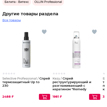
Белита - Витекс
OLLIN Professional
Другие товары раздела
Все товары
Selective Professional /
Спрей
Kezy /
Спрей
Бе
термозащитный Up to
реструктурирующий и
те
230
разглаживающий с
по
кератином "Remedy
ке
spray"
ги
2488 ₽
1981 ₽
30