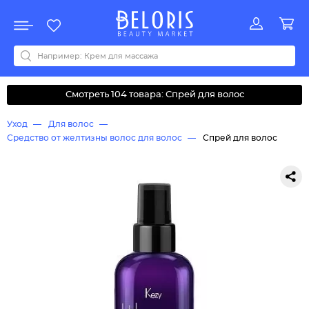
Распродажа
Акции
Новинки
Хит продаж
Все бренды
0-9
A
B
C
D
E
F
G
H
I
J
K
L
M
N
O
P
Q
R
S
T
U
V
W
Y
Z
А
Б
В
Д
З
И
М
О
К
Л
Н
П
Р
С
Т
У
Ф
Ч
Смотреть 104 товара: Спрей для волос
Уход
Для волос
Средство от желтизны волос для волос
Спрей для волос