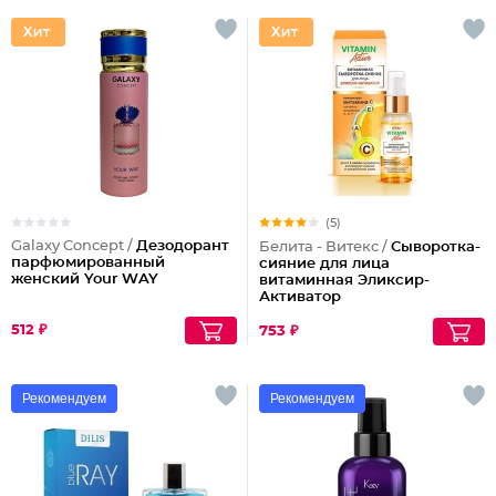
(5)
Galaxy Concept /
Дезодорант
Белита - Витекс /
Сыворотка-
парфюмированный
сияние для лица
женский Your WAY
витаминная Эликсир-
Активатор
512 ₽
753 ₽
Рекомендуем
Рекомендуем