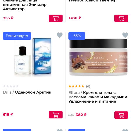
сияние для лица
Twenty (Секси Твенти)
витаминная Эликсир-
Активатор
753 ₽
1380 ₽
Рекомендуем
-55%
(4)
Dilis /
Одеколон Арктик
Elfora /
Крем для тела с
маслами какао и макадамии
Увлажнение и питание
618 ₽
382 ₽
849