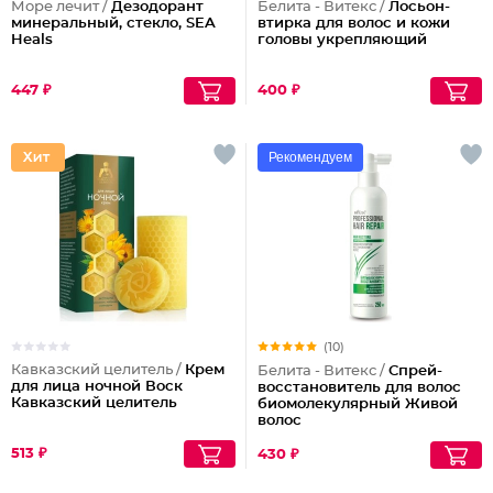
Море лечит /
Дезодорант
Белита - Витекс /
Лосьон-
минеральный, стекло, SEA
втирка для волос и кожи
Heals
головы укрепляющий
447 ₽
400 ₽
Рекомендуем
(10)
Кавказский целитель /
Крем
Белита - Витекс /
Спрей-
для лица ночной Воск
восстановитель для волос
Кавказский целитель
биомолекулярный Живой
волос
513 ₽
430 ₽