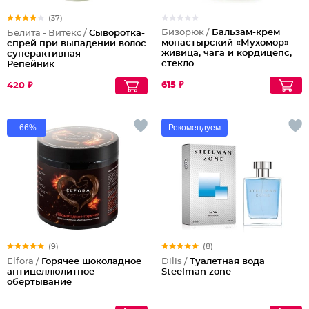
(37)
Бизорюк /
Бальзам-крем
Белита - Витекс /
Сыворотка-
монастырский «Мухомор»
спрей при выпадении волос
живица, чага и кордицепс,
суперактивная
стекло
Репейник
615 ₽
420 ₽
-66%
Рекомендуем
(9)
(8)
Elfora /
Горячее шоколадное
Dilis /
Туалетная вода
антицеллюлитное
Steelman zone
обертывание