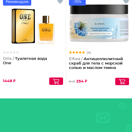
Рекомендуем
-70%
(4)
Dilis /
Туалетная вода
Elfora /
Антицеллюлитный
One
скраб для тела с морской
солью и маслом тмина
1449 ₽
254 ₽
849