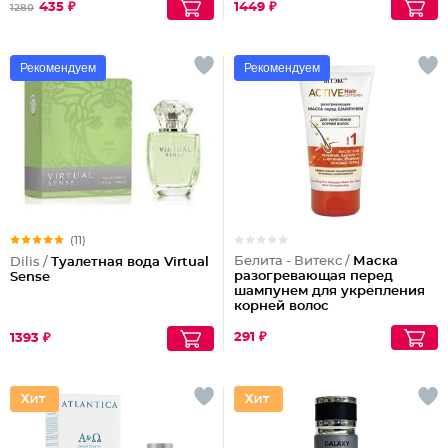
435 ₽
1449 ₽
1280
Рекомендуем
Рекомендуем
(11)
Белита - Витекс /
Маска
Dilis /
Туалетная вода Virtual
разогревающая перед
Sense
шампунем для укрепления
корней волос
291 ₽
1393 ₽