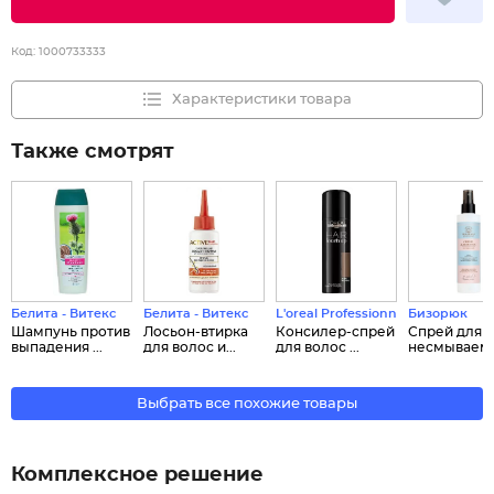
Код:
1000733333
Характеристики товара
Также смотрят
Белита - Витекс
Белита - Витекс
L'oreal Professionnel
Бизорюк
Шампунь против
Лосьон-втирка
Консилер-спрей
Спрей для 
выпадения ...
для волос и...
для волос ...
несмываем..
Выбрать все похожие товары
Комплексное решение