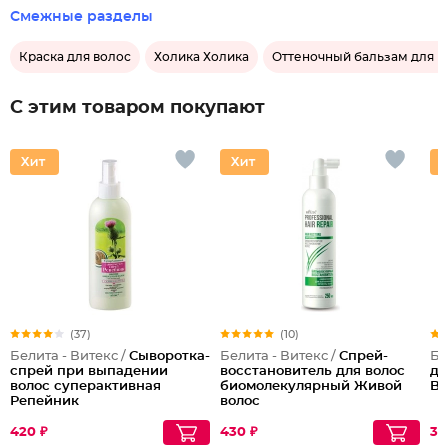
Смежные разделы
Краска для волос
Холика Холика
Оттеночный бальзам для в
С этим товаром покупают
(37)
(10)
Белита - Витекс /
Сыворотка-
Белита - Витекс /
Спрей-
Бе
спрей при выпадении
восстановитель для волос
дл
волос суперактивная
биомолекулярный Живой
Ba
Репейник
волос
420 ₽
430 ₽
32