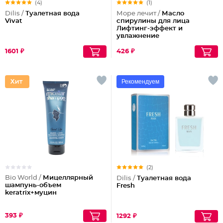
(4)
(1)
Dilis /
Туалетная вода
Море лечит /
Масло
Vivat
спирулины для лица
Лифтинг-эффект и
увлажнение
1601 ₽
426 ₽
Рекомендуем
(2)
Bio World /
Мицеллярный
Dilis /
Туалетная вода
шампунь-объем
Fresh
keratrix+муцин
393 ₽
1292 ₽