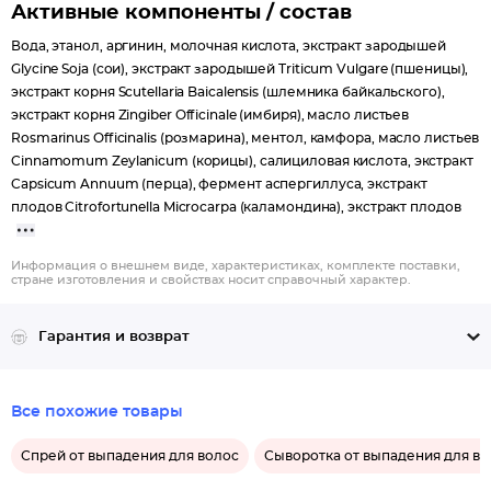
Активные компоненты / состав
Вода, этанол, аргинин, молочная кислота, экстракт зародышей
Glycine Soja (сои), экстракт зародышей Triticum Vulgare (пшеницы),
экстракт корня Scutellaria Baicalensis (шлемника байкальского),
экстракт корня Zingiber Officinale (имбиря), масло листьев
Rosmarinus Officinalis (розмарина), ментол, камфора, масло листьев
Cinnamomum Zeylanicum (корицы), салициловая кислота, экстракт
Capsicum Annuum (перца), фермент аспергиллуса, экстракт
плодов Citrofortunella Microcarpa (каламондина), экстракт плодов
Информация о внешнем виде, характеристиках, комплекте поставки,
стране изготовления и свойствах носит справочный характер.
Гарантия и возврат
Все похожие товары
Спрей от выпадения для волос
Сыворотка от выпадения для во