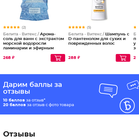
(2)
(5)
Белита - Витекс /
Арома-
Белита - Витекс /
Шампунь с
Бе
соль для ванн с экстрактом
D-пантенолом для сухих и
пр
морской водоросли
поврежденных волос
ук
ламинарии и эфирным
зо
маслом лимона
Океаническая
268 ₽
288 ₽
29
Дарим баллы за
отзывы
10 баллов
за отзыв*
20 баллов
за отзыв с фото товара
Отзывы