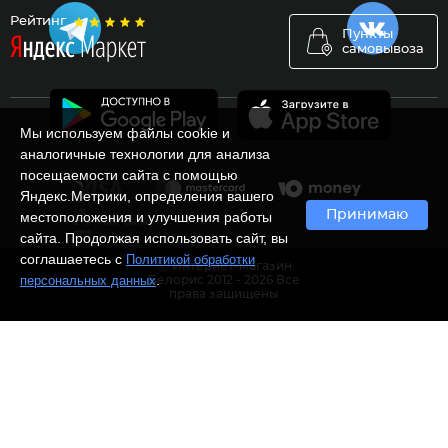
Рейтинг
Пункты
самовывоза
Мы используем файлы cookie и
аналогичные технологии для анализа
посещаемости сайта с помощью
Яндекс.Метрики, определения вашего
Принимаю
местоположения и улучшения работы
сайта. Продолжая использовать сайт, вы
соглашаетесь с
Политикой обработки
Ⓒ Интернет-магазин
.
персональных данных
Белорис 2012 - 2026 Все
права защищены