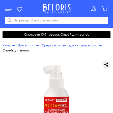
Распродажа
Акции
Новинки
Хит продаж
Все бренды
0-9
A
B
C
D
E
F
G
H
I
J
K
L
M
N
O
P
Q
R
S
T
U
V
W
Y
Z
А
Б
В
Д
З
И
М
О
К
Л
Н
П
Р
С
Т
У
Ф
Ч
Смотреть 104 товара: Спрей для волос
Уход
Для волос
Средство от выпадения для волос
Спрей для волос