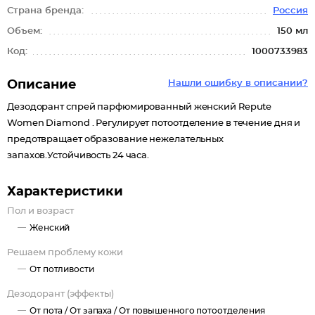
Страна бренда:
Россия
Объем:
150 мл
Код:
1000733983
Описание
Нашли ошибку в описании?
Дезодорант спрей парфюмированный женский Repute
Women Diamond . Регулирует потоотделение в течение дня и
предотвращает образование нежелательных
запахов.Устойчивость 24 часа.
Характеристики
Пол и возраст
Женский
Решаем проблему кожи
От потливости
Дезодорант (эффекты)
От пота /
От запаха /
От повышенного потоотделения