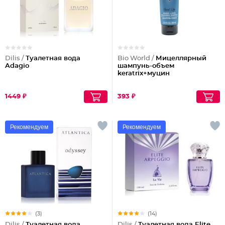
Dilis /
Туалетная вода
Bio World /
Мицеллярный
Adagio
шампунь-объем
keratrix+муцин
1449 ₽
393 ₽
Рекомендуем
Рекомендуем
(3)
(14)
Dilis /
Туалетная вода
Dilis /
Туалетная вода Elite