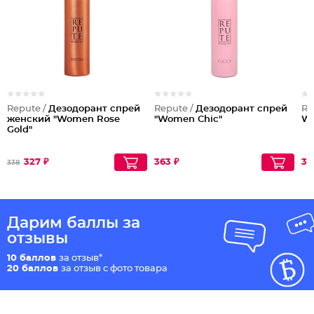
Repute /
Дезодорант спрей
Repute /
Дезодорант спрей
Re
женский "Women Rose
"Women Chic"
Wo
Gold"
327 ₽
363 ₽
37
338
Дарим баллы за
отзывы
10 баллов
за отзыв*
20 баллов
за отзыв с фото товара