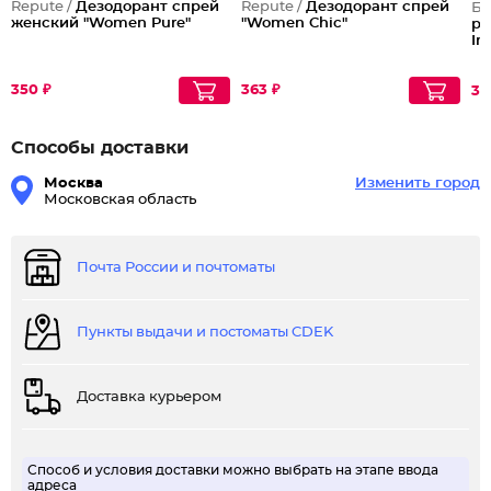
Repute /
Дезодорант спрей
Repute /
Дезодорант спрей
Бе
женcкий "Women Pure"
"Women Chic"
ре
In
350 ₽
363 ₽
32
Способы доставки
Москва
Изменить город
Московская область
Почта России и почтоматы
Пункты выдачи и постоматы CDEK
Доставка курьером
Способ и условия доставки можно выбрать на этапе ввода
адреса