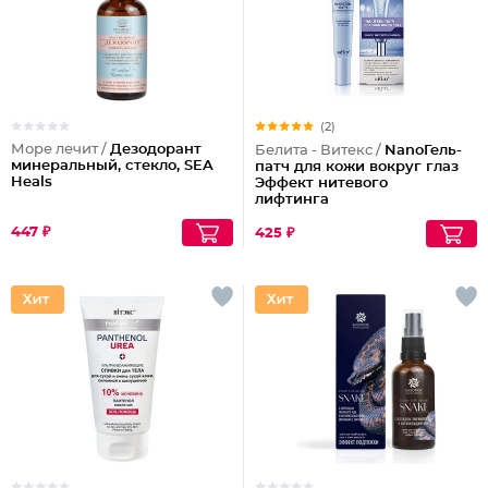
(2)
Море лечит /
Дезодорант
Белита - Витекс /
NanoГель-
минеральный, стекло, SEA
патч для кожи вокруг глаз
Heals
Эффект нитевого
лифтинга
447 ₽
425 ₽