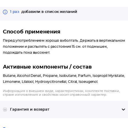
1 раз
добавили в список желаний
Способ применения
Перед употреблением хорошо взболтать. Держать в вертикальном
положении и распылять с расстояния 15 см. от подмышек,
подождать пока высохнет.
Активные компоненты / состав
Butane, Alcohol Denat, Propane, Isobutane, Parfum, Isopropil Myristate,
Limonene, Lilalool, Hydroxycitronellal, Citral, Isoeugenol.
Информация о внешнем виде, характеристиках, комплекте поставки,
стране изготовления и свойствах носит справочный характер.
Гарантия и возврат