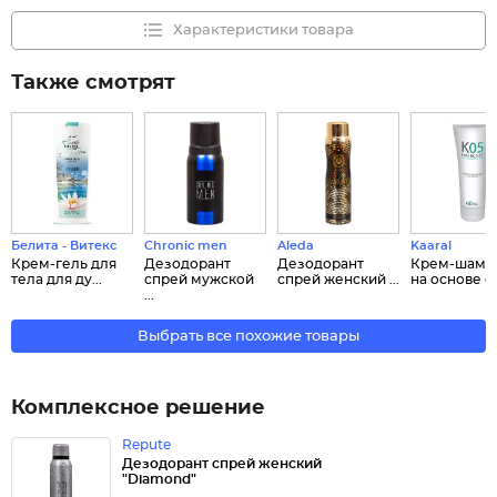
Характеристики товара
Также смотрят
Белита - Витекс
Chronic men
Aleda
Kaaral
Крем-гель для
Дезодорант
Дезодорант
Крем-шамп
тела для ду...
спрей мужской
спрей женcкий ...
на основе се
...
Выбрать все похожие товары
Комплексное решение
Repute
Дезодорант спрей женский
"Diamond"