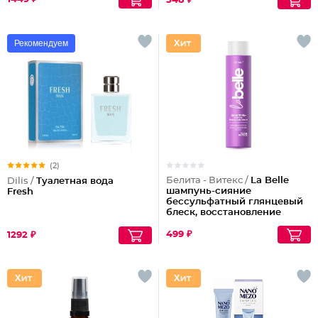
548 ₽
Рекомендуем
(2)
Белита - Витекс /
La Belle
Dilis /
Туалетная вода
шампунь-сияние
Fresh
бессульфатный глянцевый
блеск, восстановление
волос шелк+пептиды
499 ₽
1292 ₽