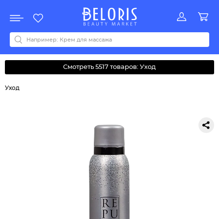
Распродажа
Акции
Новинки
Хит продаж
Все бренды
0-9
A
B
C
D
E
F
G
H
I
J
K
L
M
N
O
P
Q
R
S
T
U
V
W
Y
Z
А
Б
В
Д
З
И
М
О
К
Л
Н
П
Р
С
Т
У
Ф
Ч
Смотреть 5517 товаров: Уход
Уход