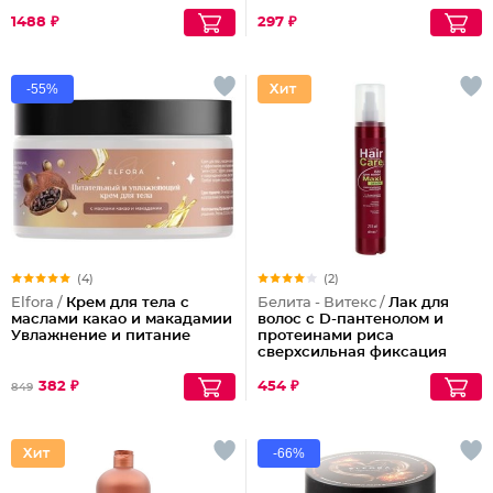
1488 ₽
297 ₽
-55%
(4)
(2)
Elfora /
Крем для тела с
Белита - Витекс /
Лак для
маслами какао и макадамии
волос с D-пантенолом и
Увлажнение и питание
протеинами риса
сверхсильная фиксация
объем Maxi, 215 мл
382 ₽
454 ₽
849
-66%