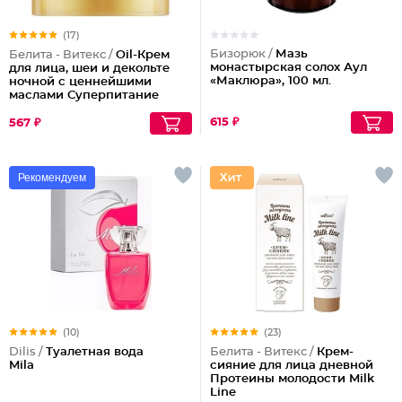
(17)
Бизорюк /
Мазь
Белита - Витекс /
Oil-Крем
монастырская солох Аул
для лица, шеи и декольте
«Маклюра», 100 мл.
ночной с ценнейшими
маслами Суперпитание
Аргана и миндаль
615 ₽
567 ₽
Рекомендуем
(10)
(23)
Dilis /
Туалетная вода
Белита - Витекс /
Крем-
Mila
сияние для лица дневной
Протеины молодости Milk
Line