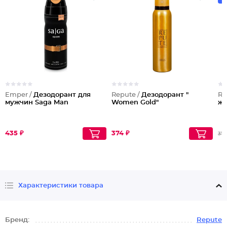
Emper /
Дезодорант для
Repute /
Дезодорант "
Re
мужчин Saga Man
Women Gold"
же
435 ₽
374 ₽
373
Характеристики товара
Бренд:
Repute