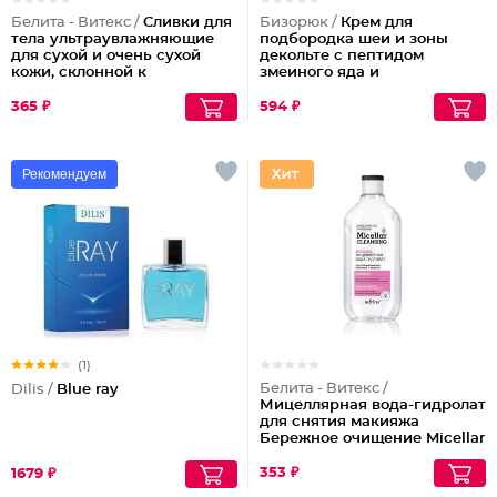
Белита - Витекс /
Сливки для
Бизорюк /
Крем для
тела ультраувлажняющие
подбородка шеи и зоны
для сухой и очень сухой
декольте с пептидом
кожи, склонной к
змеиного яда и
шелушениям Pharmacos
антиоксидантами
Panthenol Urea
365 ₽
594 ₽
Рекомендуем
(1)
Белита - Витекс /
Dilis /
Blue ray
Мицеллярная вода-гидролат
для снятия макияжа
Бережное очищение Micellar
Cleansing
353 ₽
1679 ₽