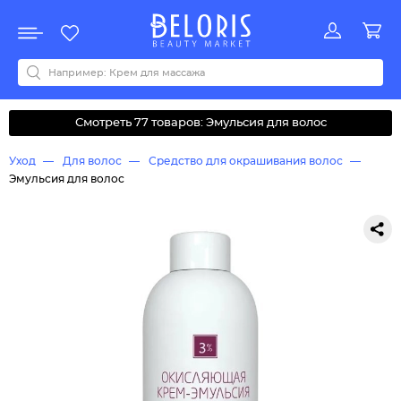
Распродажа
Акции
Новинки
Хит продаж
Все бренды
0-9
A
B
C
D
E
F
G
H
I
J
K
L
M
N
O
P
Q
R
S
T
U
V
W
Y
Z
А
Б
В
Д
З
И
М
О
К
Л
Н
П
Р
С
Т
У
Ф
Ч
Смотреть 77 товаров: Эмульсия для волос
Уход
Для волос
Средство для окрашивания волос
Эмульсия для волос