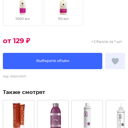
1000 мл
90 мл
от 129 ₽
+
2 балла
за 1 шт.
Выберите объём
Код:
1000413011
Также смотрят