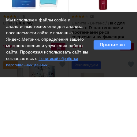
(1)
(2)
Мы используем файлы cookie и
Dilis /
Blue ray
Белита - Витекс /
Лак для
аналогичные технологии для анализа
волос с D-пантенолом и
посещаемости сайта с помощью
протеинами риса
сверхсильная фиксация
Яндекс.Метрики, определения вашего
объем Maxi, 215 мл
Принимаю
местоположения и улучшения работы
1679 ₽
454 ₽
сайта. Продолжая использовать сайт, вы
соглашаетесь с
Политикой обработки
.
персональных данных
Рекомендуем
Бизорюк /
Улиточный крем
Dilis /
Туалетная вода
без запаха Антивозрастной
Adagio
дневной