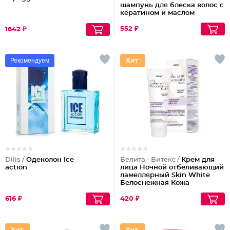
шампунь для блеска волос с
кератином и маслом
арганы
552 ₽
1642 ₽
Рекомендуем
Dilis /
Одеколон Ice
Белита - Витекс /
Крем для
action
лица Ночной отбеливающий
ламеллярный Skin White
Белоснежная Кожа
616 ₽
420 ₽