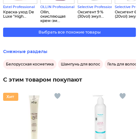
Estel Professional
OLLIN Professional
Selective Professional
Selective Pro
Краска-уход De
Ollin,
Оксигент 9 %
Оксигент 6 
Luxe "High...
окисляющая
(30vol) эмул...
(20vol) эмул.
крем-эм...
Выбрать все похожие товары
Смежные разделы
Белорусская косметика
Шампунь для волос
Гель для волос
С этим товаром покупают