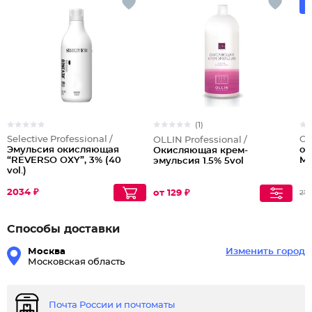
(1)
Selective Professional /
OL
OLLIN Professional /
Эмульсия окисляющая
ок
Окисляющая крем-
“REVERSO OXY”, 3% (40
Me
эмульсия 1.5% 5vol
vol.)
2034 ₽
от 129 ₽
212
Способы доставки
Москва
Изменить город
Московская область
Почта России и почтоматы