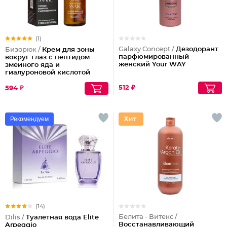
(1)
Galaxy Concept /
Дезодорант
Бизорюк /
Крем для зоны
парфюмированный
вокруг глаз с пептидом
женский Your WAY
змеиного яда и
гиалуроновой кислотой
512 ₽
594 ₽
Рекомендуем
(14)
Белита - Витекс /
Dilis /
Туалетная вода Elite
Восстанавливающий
Arpeggio