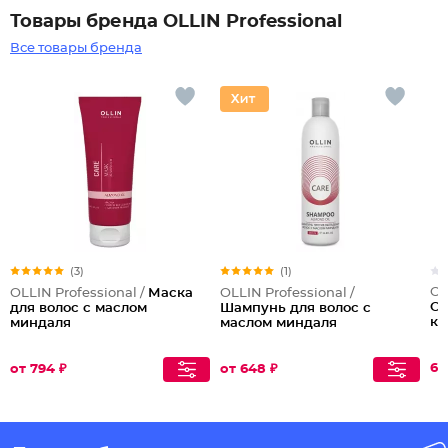
Товары бренда OLLIN Professional
Все товары бренда
(3)
(1)
OL
OLLIN Professional /
Маска
OLLIN Professional /
Оч
для волос с маслом
Шампунь для волос с
ке
миндаля
маслом миндаля
65
от 794 ₽
от 648 ₽