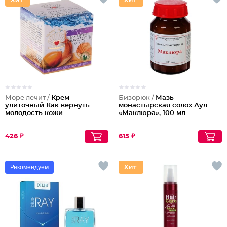
Море лечит /
Крем
Бизорюк /
Мазь
улиточный Как вернуть
монастырская солох Аул
молодость кожи
«Маклюра», 100 мл.
426 ₽
615 ₽
Рекомендуем