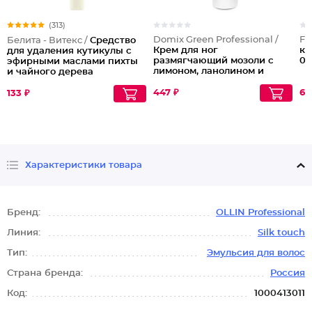
(313)
Domix Green Professional /
Fa
Белита - Витекс /
Средство
Крем для ног
кр
для удаления кутикулы с
размягчающий мозоли с
0.
эфирными маслами пихты
лимоном, ланолином и
и чайного дерева
коллоидным серебром, 250
мл
447 ₽
61
133 ₽
Характеристики товара
Бренд:
OLLIN Professional
Линия:
Silk touch
Тип:
Эмульсия для волос
Страна бренда:
Россия
Код:
1000413011