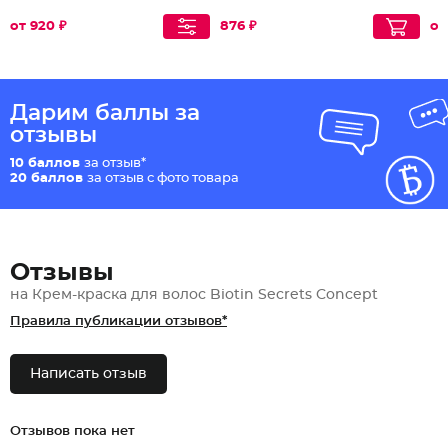
от 920 ₽
876 ₽
от
Дарим баллы за
отзывы
10 баллов
за отзыв*
20 баллов
за отзыв с фото товара
Отзывы
на Крем-краска для волос Biotin Secrets Concept
Правила публикации отзывов*
Написать отзыв
Отзывов пока нет