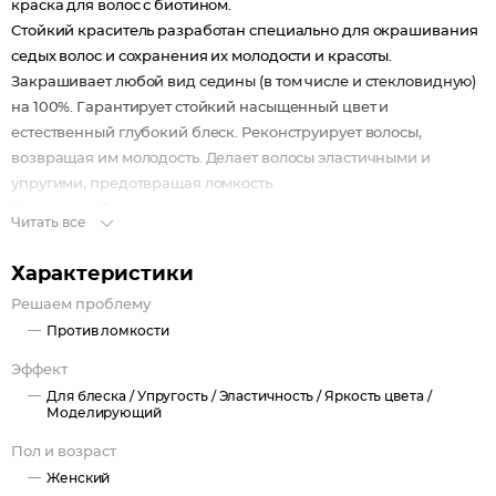
краска для волос с биотином.
Стойкий краситель разработан специально для окрашивания
седых волос и сохранения их молодости и красоты.
Закрашивает любой вид седины (в том числе и стекловидную)
на 100%. Гарантирует стойкий насыщенный цвет и
естественный глубокий блеск. Реконструирует волосы,
возвращая им молодость. Делает волосы эластичными и
упругими, предотвращая ломкость.
Краситель обладает минимальным аммиачным выхлопом,
Читать все
имеет приятный запах, легко смешивается с оксидом в смесь
кремовой консистенции. Не стекает на кожу, не съезжает с
Характеристики
прикорневой зоны. Не раздражает кожу головы.
Решаем проблему
pH 9-11.
Против ломкости
Эффект
Для блеска /
Упругость /
Эластичность /
Яркость цвета /
Моделирующий
Пол и возраст
Женский