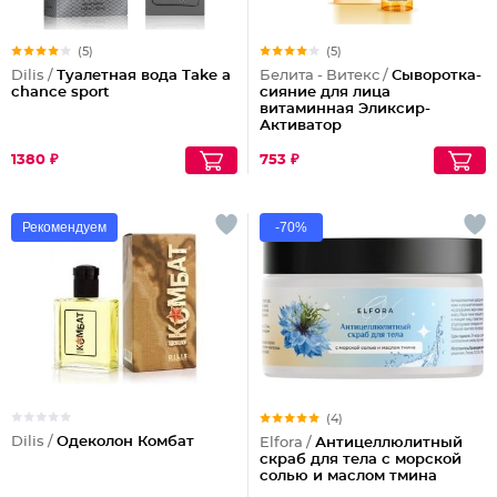
(5)
(5)
Dilis /
Туалетная вода Take a
Белита - Витекс /
Сыворотка-
chance sport
сияние для лица
витаминная Эликсир-
Активатор
1380 ₽
753 ₽
Рекомендуем
-70%
(4)
Dilis /
Одеколон Комбат
Elfora /
Антицеллюлитный
скраб для тела с морской
солью и маслом тмина