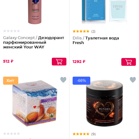
(2)
Galaxy Concept /
Дезодорант
Dilis /
Туалетная вода
парфюмированный
Fresh
женский Your WAY
512 ₽
1292 ₽
-66%
(9)