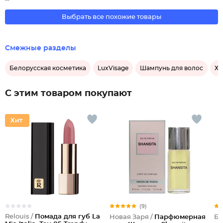
Выбрать все похожие товары
Смежные разделы
Белорусская косметика
LuxVisage
Шампунь для волос
Хо
С этим товаром покупают
(9)
Relouis /
Помада для губ La
Новая Заря /
Парфюмерная
Би