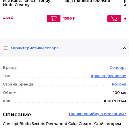
Mia Italia, Тон 05 Trendy
вода Шансита Shansita
ра
Nude Creamy
Ау
469 ₽
1596 ₽
42
Характеристики товара
Бренд:
Concept
Тип:
Краска для волос
Страна бренда:
Россия
Объем:
100 мл
Код:
1000709741
Описание
Нашли ошибку в описании?
Concept Biotin Secrets Permanent Color Cream - Стойкая крем-