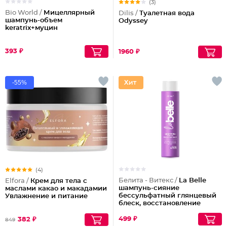
(3)
Bio World /
Мицеллярный
Dilis /
Туалетная вода
шампунь-объем
Odyssey
keratrix+муцин
393 ₽
1960 ₽
-55%
(4)
Белита - Витекс /
La Belle
Elfora /
Крем для тела с
шампунь-сияние
маслами какао и макадамии
бессульфатный глянцевый
Увлажнение и питание
блеск, восстановление
волос шелк+пептиды
499 ₽
382 ₽
849