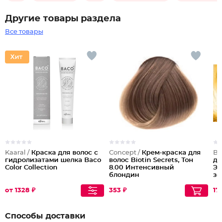
Другие товары раздела
Все товары
Kaaral /
Краска для волос с
Concept /
Крем-краска для
Ba
гидролизатами шелка Baco
волос Biotin Secrets, Тон
дл
Color Collection
8.00 Интенсивный
Эк
блондин
зо
от 1328 ₽
353 ₽
17
Способы доставки