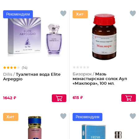
Рекомендуем
(14)
Бизорюк /
Мазь
Dilis /
Туалетная вода Elite
монастырская солох Аул
Arpeggio
«Маклюра», 100 мл.
615 ₽
1642 ₽
Рекомендуем