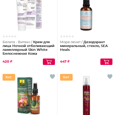
Белита - Витекс /
Крем для
Море лечит /
Дезодорант
лица Ночной отбеливающий
минеральный, стекло, SEA
ламеллярный Skin White
Heals
Белоснежная Кожа
420 ₽
447 ₽