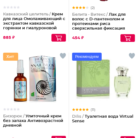
(2)
Кавказский целитель /
Крем
Белита - Витекс /
Лак для
для лица Омолаживающий с
волос с D-пантенолом и
экстрактом кавказской
протеинами риса
горянки и гиалуроновой
сверхсильная фиксация
кислотой
объем Maxi, 215 мл
885 ₽
454 ₽
Рекомендуем
(11)
Бизорюк /
Улиточный крем
Dilis /
Туалетная вода Virtual
без запаха Антивозрастной
Sense
дневной