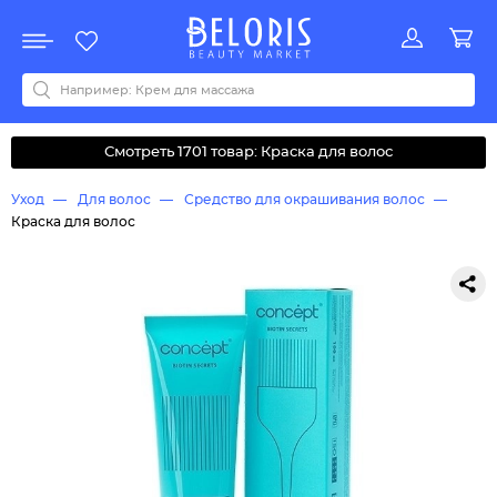
Распродажа
Акции
Новинки
Хит продаж
Все бренды
0-9
A
B
C
D
E
F
G
H
I
J
K
L
M
N
O
P
Q
R
S
T
U
V
W
Y
Z
А
Б
В
Д
З
И
М
О
К
Л
Н
П
Р
С
Т
У
Ф
Ч
Смотреть 1701 товар: Краска для волос
Уход
Для волос
Средство для окрашивания волос
Краска для волос