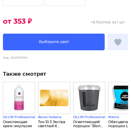
от 353 ₽
+
6 баллов
за 1 шт.
Выберите цвет
Код:
1000709741
Также смотрят
OLLIN Professional
Barex Italiana
OLLIN Professional
Matrix
Окисляющая
Тон 10.3 Экстра
Осветляющий
Обесцвечи
крем-эмульсия
светлый б...
порошок "Blon...
порошок L...
...