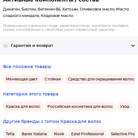
Активные компоненты / состав
Динаген, Биотин, Витамин В6, Хитозан, Оливковое масло, Масло
сладкого миндаля, Кедровое масло.
Информация о внешнем виде, характеристиках, комплекте поставки,
стране изготовления и свойствах носит справочный характер.
Гарантия и возврат
Все похожие товары
Меняющая цвет
Стойкая
Средство для окрашивания волос
Категории этого товара
Краска для волос
Российская косметика для волос
Уход
Другие бренды с типом Краска для волос
Tefia
Barex Italiana
Nook
Estel Professional
Selective Prof