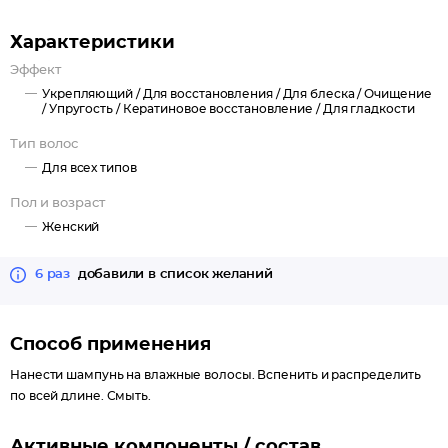
детей и взрослых.
Характеристики
Эффект
Укрепляющий /
Для восстановления /
Для блеска /
Очищение
/
Упругость /
Кератиновое восстановление /
Для гладкости
Тип волос
Для всех типов
Пол и возраст
Женский
6 раз
добавили в список желаний
Способ применения
Нанести шампунь на влажные волосы. Вспенить и распределить
по всей длине. Смыть.
Активные компоненты / состав