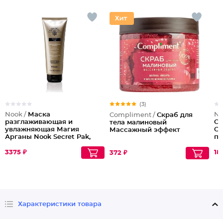
(3)
Nook /
Маска
No
Compliment /
Скраб для
разглаживающая и
Or
тела малиновый
увлажняющая Магия
Су
Массажный эффект
Арганы Nook Secret Pak,
пе
250 мл
3375 ₽
18
372 ₽
Характеристики товара