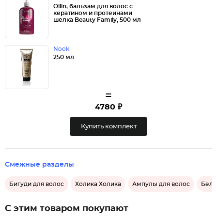
Ollin, бальзам для волос с
кератином и протеинами
шёлка Beauty Family, 500 мл
Nook
250 мл
=
4780 ₽
Купить комплект
Смежные разделы
Бигуди для волос
Холика Холика
Ампулы для волос
Бели
С этим товаром покупают