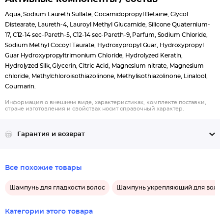
Aqua, Sodium Laureth Sulfate, Cocamidopropyl Betaine, Glycol
Distearate, Laureth-4, Lauroyl Methyl Glucamide, Silicone Quaternium-
17, C12-14 sec-Pareth-5, C12-14 sec-Pareth-9, Parfum, Sodium Chloride,
Sodium Methyl Cocoyl Taurate, Hydroxypropyl Guar, Hydroxypropyl
Guar Hydroxypropyltrimonium Chloride, Hydrolyzed Keratin,
Hydrolyzed Silk, Glycerin, Citric Acid, Magnesium nitrate, Magnesium
chloride, Methylchloroisothiazolinone, Methylisothiazolinone, Linalool,
Coumarin.
Информация о внешнем виде, характеристиках, комплекте поставки,
стране изготовления и свойствах носит справочный характер.
Гарантия и возврат
Все похожие товары
Шампунь для гладкости волос
Шампунь укрепляющий для вол
Категории этого товара