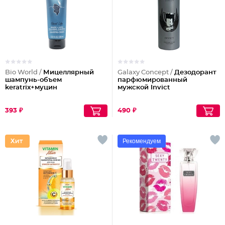
Bio World /
Мицеллярный
Galaxy Concept /
Дезодорант
шампунь-объем
парфюмированный
keratrix+муцин
мужской Invict
393 ₽
490 ₽
Рекомендуем