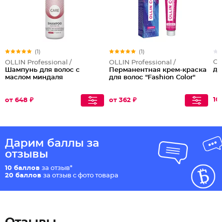
(1)
(1)
OL
OLLIN Professional /
OLLIN Professional /
дл
Шампунь для волос с
Перманентная крем-краска
маслом миндаля
для волос "Fashion Color"
10
от 648 ₽
от 362 ₽
Дарим баллы за
отзывы
10 баллов
за отзыв*
20 баллов
за отзыв с фото товара