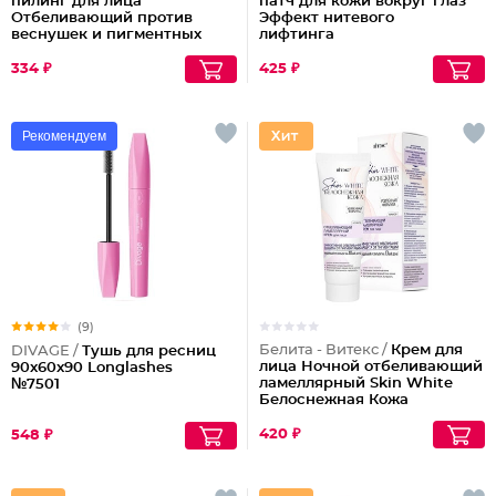
пилинг для лица
патч для кожи вокруг глаз
Отбеливающий против
Эффект нитевого
веснушек и пигментных
лифтинга
пятен
334 ₽
425 ₽
Рекомендуем
(9)
Белита - Витекс /
Крем для
DIVAGE /
Тушь для ресниц
лица Ночной отбеливающий
90x60x90 Longlashes
ламеллярный Skin White
№7501
Белоснежная Кожа
420 ₽
548 ₽