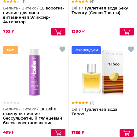
(5)
(6)
Белита - Витекс /
Сыворотка-
Dilis /
Туалетная вода Sexy
сияние для лица
Twenty (Секси Твенти)
витаминная Эликсир-
Активатор
753 ₽
1380 ₽
Рекомендуем
(4)
Белита - Витекс /
La Belle
Dilis /
Туалетная вода
шампунь-сияние
Taboo
бессульфатный глянцевый
блеск, восстановление
волос шелк+пептиды
499 ₽
1759 ₽