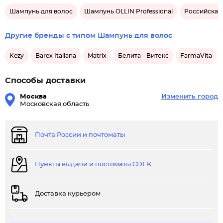
Шампунь для волос
Шампунь OLLIN Professional
Российская
Другие бренды с типом Шампунь для волос
Kezy
Barex Italiana
Matrix
Белита - Витекс
FarmaVita
Способы доставки
Москва
Изменить город
Московская область
Почта России и почтоматы
Пункты выдачи и постоматы CDEK
Доставка курьером