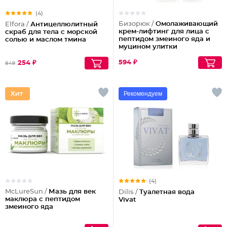
(4)
Бизорюк /
Омолаживающий
Elfora /
Антицеллюлитный
крем-лифтинг для лица с
скраб для тела с морской
пептидом змеиного яда и
солью и маслом тмина
муцином улитки
594 ₽
254 ₽
849
Рекомендуем
(4)
McLureSun /
Мазь для век
Dilis /
Туалетная вода
маклюра с пептидом
Vivat
змеиного яда