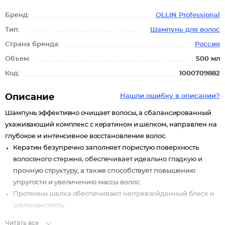
Бренд:
OLLIN Professional
Тип:
Шампунь для волос
Страна бренда:
Россия
Объем:
500 мл
Код:
1000709882
Описание
Нашли ошибку в описании?
Шампунь эффективно очищает волосы, а сбалансированный
ухаживающий комплекс с кератином и шелком, направлен на
глубокое и интенсивное восстановление волос.
Кератин безупречно заполняет пористую поверхность
волосяного стержня, обеспечивает идеально гладкую и
прочную структуру, а также способствует повышению
упругости и увеличению массы волос.
Протеины шелка обеспечивают непревзойденный блеск и
шелковистость.
Читать все
Шампунь подходит любому типу волос. Применяется для