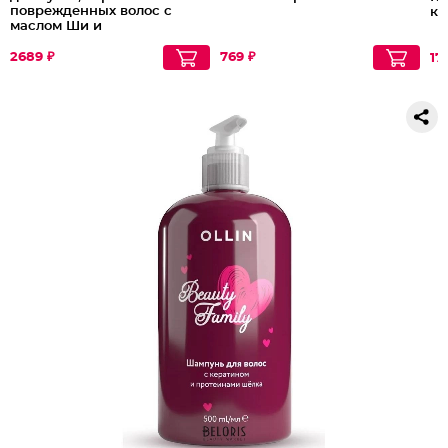
поврежденных волос с
ке
маслом Ши и
гидролизованным
кератином Nourishing
2689 ₽
769 ₽
17
Shampoo, 738 мл