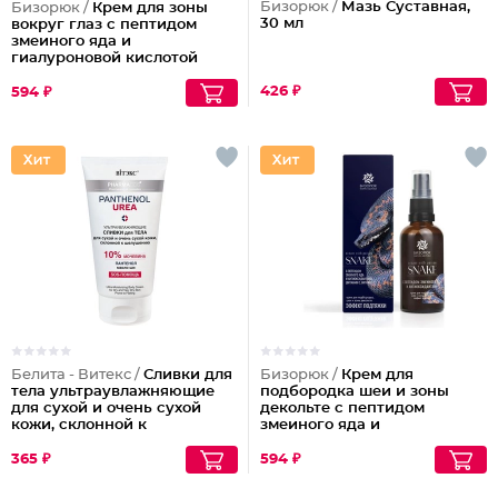
Бизорюк /
Мазь Суставная,
Бизорюк /
Крем для зоны
30 мл
вокруг глаз с пептидом
змеиного яда и
гиалуроновой кислотой
426 ₽
594 ₽
Белита - Витекс /
Сливки для
Бизорюк /
Крем для
тела ультраувлажняющие
подбородка шеи и зоны
для сухой и очень сухой
декольте с пептидом
кожи, склонной к
змеиного яда и
шелушениям Pharmacos
антиоксидантами
Panthenol Urea
365 ₽
594 ₽