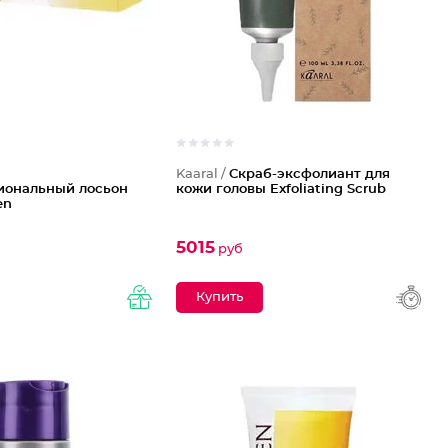
Kaaral /
Скраб-эксфолиант для
иональный лосьон
кожи головы Exfoliating Scrub
en
5015
руб