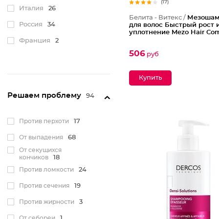
(17)
Selective Professional
2
Италия
26
Белита - Витекс /
Мезошам
Tefia
4
Россия
34
для волос Быстрый рост 
уплотнение Mezo Hair Co
Vichy
2
Франция
2
506
Белита - Витэкс
54
руб
Белита-М
3
Решаем проблему
94
Против перхоти
17
От выпадения
68
От секущихся
кончиков
18
Против ломкости
24
Против сечения
19
Против жирности
3
От себореи
1