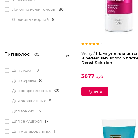
Лечение кожи головы
30
От жирных корней
6
(1)
Vichy /
Шампунь для исто
Тип волос
102
и редеющих волос Упло
Densi-Solution
Для сухих
17
3877
руб
Для жирных
8
Для поврежденных
43
Для окрашенных
8
Для тонких
13
Для секущихся
17
Для мелированных
1