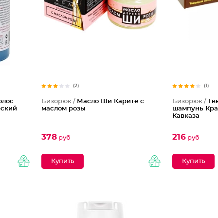
(2)
(1)
олос
Бизорюк /
Масло Ши Карите с
Бизорюк /
Тв
рский
маслом розы
шампунь Кра
Кавказа
378
216
руб
руб