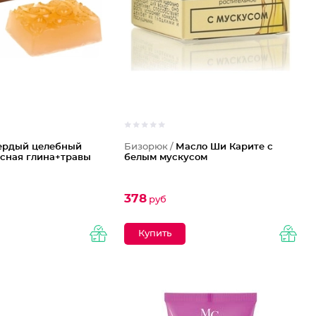
ердый целебный
Бизорюк /
Масло Ши Карите с
сная глина+травы
белым мускусом
378
руб