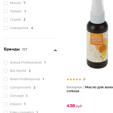
Масло
7
Пилинг
1
Спрей
3
Сыворотка
4
Хна
2
Шампунь
49
Бренды
157
Эксфолиант
1
Aravia Professional
1
Bio World
2
Brelil Professional
1
(1)
Бизорюк /
Масло для воло
Compliment
2
солнца
Concept
1
Dikson
1
438
руб
Eden cosmetics
1