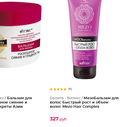
(9)
кс /
Бальзам для
Белита - Витекс /
МезоБальзам для
шное сияние и
волос Быстрый рост и объем
екреты Азии
волос Mezo Hair Complex
327
руб