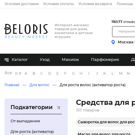
Условия доставки
Условия оплаты
Условия возврата
Помощь
116577
отзыв
Интернет-магазин
товаров для дома,
косметики и детских
игрушек
Москва
Каталог
Уход
Макияж
Парфюмерия
Д
Все бренды
0-9
A
B
C
D
E
F
G
H
I
J
K
L
M
N
Главная
Для волос
Для роста волос (активатор роста)
Средства для 
Подкатегории
11
157 товаров
От выпадения
Сыворотка для волос для рос
Для роста (активатор
Масло для волос для роста