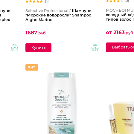
(2)
(3)
MOCHEQI MU
пунь
Selective Professional /
Шампунь
холодный лёд
и
"Морские водоросли" Shampoo
типов волос 
mplex
Alghe Marine
от 2163
1687
руб
руб
Выбрать о