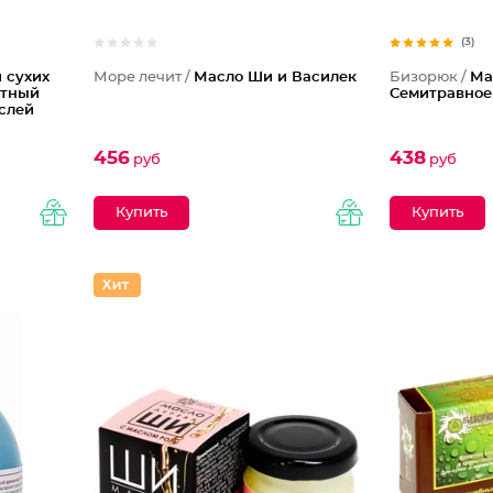
(3)
 сухих
Море лечит /
Масло Ши и Василек
Бизорюк /
Ма
атный
Семитравное
слей
456
438
руб
руб