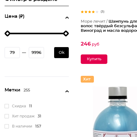
(3)
Цена (₽)
Море лечит /
Шампунь для
волос твёрдый безсульф
Виноград и масла водоро
246
руб
—
Ok
Метки
255
Скидка
11
Хит продаж
31
В наличии
157