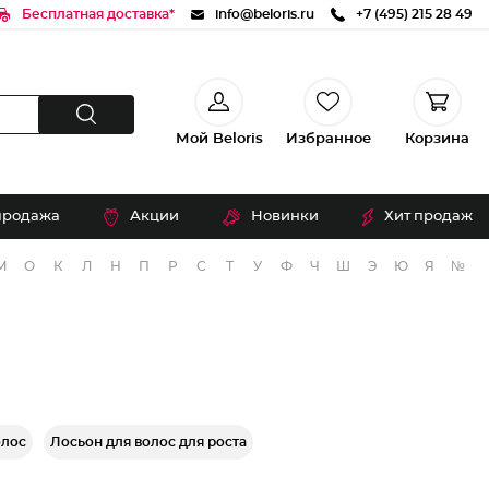
Бесплатная доставка*
info@beloris.ru
+7 (495) 215 28 49
Мой Beloris
Избранное
Корзина
продажа
Акции
Новинки
Хит продаж
М
О
К
Л
Н
П
Р
С
Т
У
Ф
Ч
Ш
Э
Ю
Я
№
олос
Лосьон для волос для роста