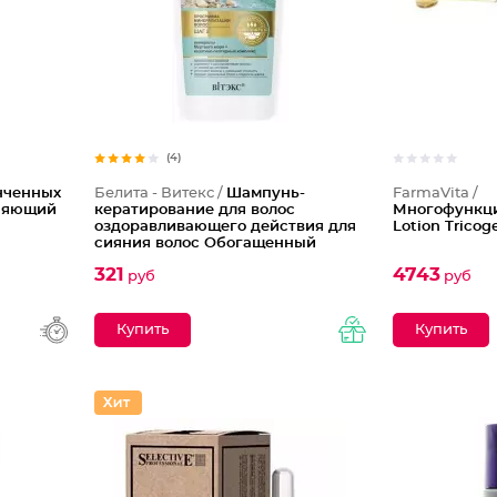
(4)
нченных
Белита - Витекс /
Шампунь-
FarmaVita /
тняющий
кератирование для волос
Многофункц
оздоравливающего действия для
Lotion Tricog
сияния волос Обогащенный
321
4743
руб
руб