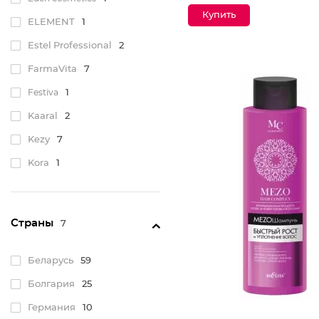
ELEMENT
1
Estel Professional
2
FarmaVita
7
Festiva
1
Kaaral
2
Kezy
7
Kora
1
Mirrolla
1
Miss Magic
25
Страны
7
MOCHEQI
10
Natura Siberica
1
Беларусь
59
Nook
2
Болгария
25
OLLIN Professional
10
Германия
10