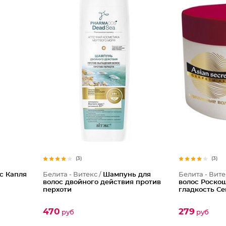
(3)
(3)
с Капля
Белита - Витекс /
Шампунь для
Белита - Вите
волос двойного действия против
волос Роско
перхоти
гладкость С
470
279
руб
руб