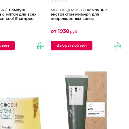
SK /
Шампунь
MOCHEQI MUSK /
Шампунь с
 с мятой для всех
экстрактом имбиря для
Ice-cool Shampoo
поврежденных волос
от 1938
руб
бъем
Выбрать объем