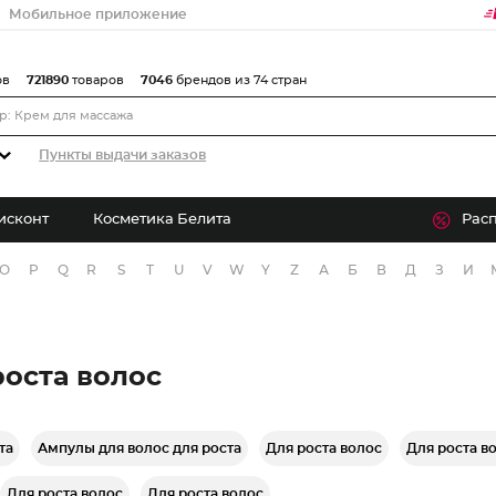
Мобильное приложение
ов
721890
товаров
7046
брендов из 74 стран
Пункты выдачи заказов
исконт
Косметика Белита
Рас
O
P
Q
R
S
T
U
V
W
Y
Z
А
Б
В
Д
З
И
роста волос
та
Ампулы для волос для роста
Для роста волос
Для роста в
Для роста волос
Для роста волос