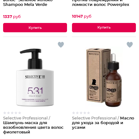
против повреждения и
волос "Зелёное яблоко"
ломкости волос Powerplex
Shampoo Mela Verde
Professional Treatment
10147
руб
1337
руб
Selective Professional /
Selective Professional /
Масло
Шампунь-маска для
для ухода за бородой и
возобновления цвета волос
усами
фиолетовый