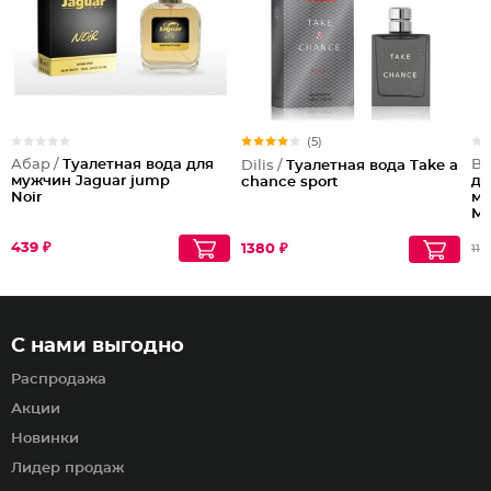
(5)
Абар /
Туалетная вода для
Be
Dilis /
Туалетная вода Take a
мужчин Jaguar jump
дл
chance sport
Noir
му
Mu
439 ₽
1380 ₽
112
С нами выгодно
Распродажа
Акции
Новинки
Лидер продаж