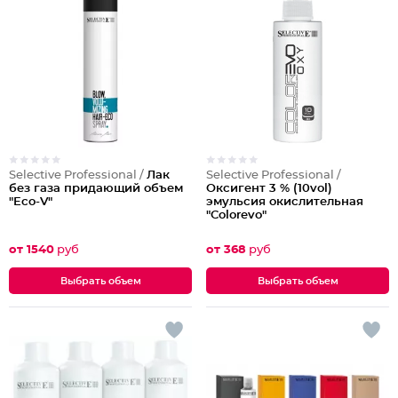
Selective Professional /
Лак
Selective Professional /
без газа придающий объем
Оксигент 3 % (10vol)
"Eco-V"
эмульсия окислительная
"Colorevo"
от 1540
руб
от 368
руб
Выбрать объем
Выбрать объем