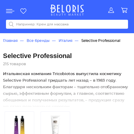
Распродажа
Акции
Новинки
Хит продаж
Все бренды
0-9
A
B
C
D
E
F
G
H
I
J
K
L
M
N
O
P
Q
R
S
T
U
V
W
Y
Z
А
Б
В
Д
З
И
М
О
К
Л
Н
П
Р
С
Т
У
Ф
Ч
Главная
Все бренды
Италия
Selective Professional
Selective Professional
215 товаров
Итальянская компания Tricobiotos выпустила косметику
Selective Professional тридцать лет назад – в 1983 году.
Благодаря нескольким факторам – тщательно отобранному
сырью, эффективным формулам, а главное, соответствию
обещаемых и получаемых результатов, – продукция сразу
же стала пользоваться спросом.
С течением лет косметические средства «Селектив»
распространились и по миру. Так, российский рынок
познакомился с брендом в 1995 году. На данный момент
число стран, в которых можно приобрести эту продукцию,