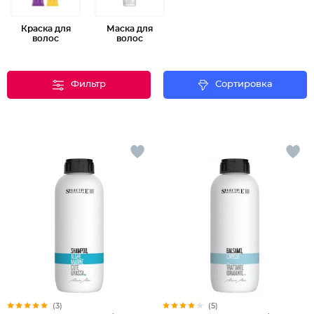
достигло пятидесяти. Согласитесь, очень неплохой
показатель!
Краска для
Маска для
волос
волос
Компания Selective Professional (Селектив) занимается
производством эксклюзивной специализированной
косметики для салонов и парикмахерских.
Фильтр
Сортировка
Принципиальным отличием косметики от Селектив
Профессионал является принцип новой современной
концепции красоты с использованием экологически чистых
натуральных компонентов. Продукция компании Selective
Professional представлена огромным выбором ухаживающих
и моделирующих средств, что профилированы по структуре,
цвету и типу волос. Основой продуктов Selective Professional
служат натуральные компоненты и инновационные
комплексы С косметическими препаратами от Selective
Professional ваши волосы будут идеально уложеными,
сияющими и здоровыми.
(3)
(5)