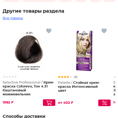
Другие товары раздела
Все товары
(8)
Selective Professional /
Крем-
Se
Palette /
Стойкая крем-
краска Colorevo, Тон 4.31
кр
краска Интенсивный
Каштановый
Эк
цвет
можжевельник
зо
1562 ₽
141
от 402 ₽
Способы доставки