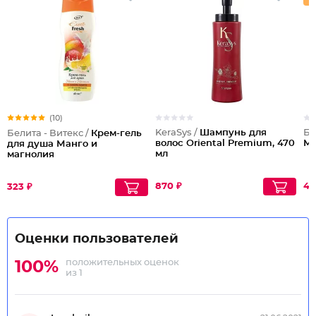
(10)
KeraSys /
Шампунь для
Би
Белита - Витекс /
Крем-гель
волос Oriental Premium, 470
Мо
для душа Манго и
мл
магнолия
870 ₽
42
323 ₽
Оценки пользователей
положительных оценок
100%
из 1