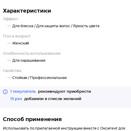
Результат - здоровые волосы, равномерные цвета, устойчивый
к вымыванию, живые и сверкающие оттенки.
Характеристики
Эффект
Для блеска /
Для защиты волос /
Яркость цвета
Пол и возраст
Женский
Особенность использования
Для окрашивания
Свойства
Стойкая /
Профессиональная
1 покупатель
рекомендуют приобрести
13 раз
добавили в список желаний
Способ применения
Использовать по прилагаемой инструкции вместе с Оксигент для