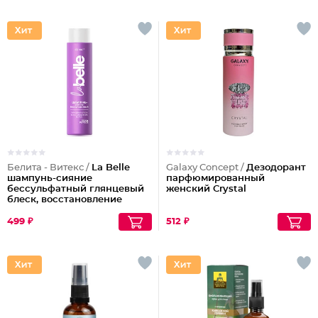
Белита - Витекс /
La Belle
Galaxy Concept /
Дезодорант
шампунь-сияние
парфюмированный
бессульфатный глянцевый
женский Crystal
блеск, восстановление
волос шелк+пептиды
499 ₽
512 ₽