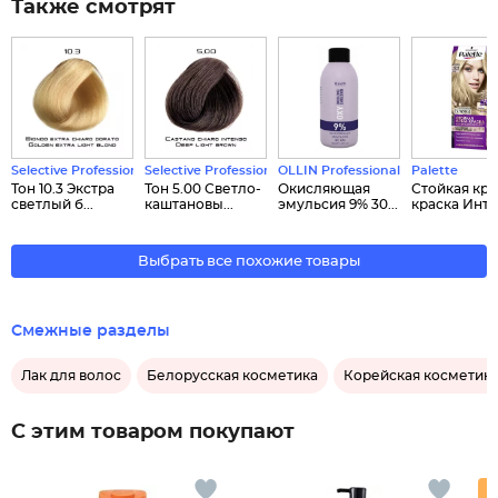
Также смотрят
Selective Professional
Selective Professional
OLLIN Professional
Palette
Тон 10.3 Экстра
Тон 5.00 Светло-
Окисляющая
Стойкая кр
светлый б...
каштановы...
эмульсия 9% 30...
краска Интен
Выбрать все похожие товары
Смежные разделы
Лак для волос
Белорусская косметика
Корейская косметик
С этим товаром покупают