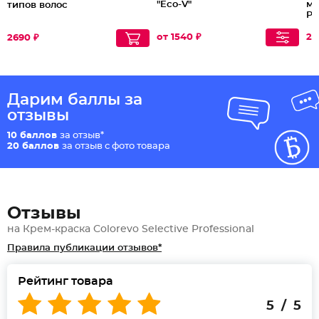
"Eco-V"
мг
типов волос
Ph
от 1540 ₽
20
2690 ₽
Дарим баллы за
отзывы
10 баллов
за отзыв*
20 баллов
за отзыв с фото товара
Отзывы
на Крем-краска Colorevo Selective Professional
Правила публикации отзывов*
Рейтинг товара
5 / 5