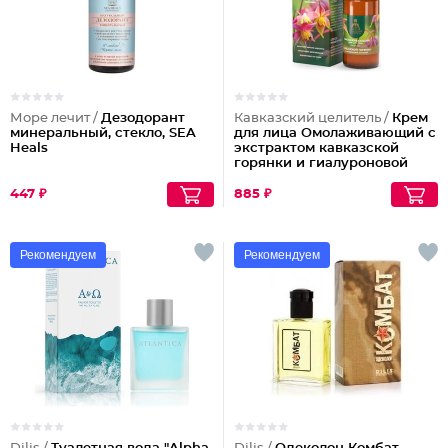
Море лечит /
Дезодорант
Кавказский целитель /
Крем
минеральный, стекло, SEA
для лица Омолаживающий с
Heals
экстрактом кавказской
горянки и гиалуроновой
кислотой
447 ₽
885 ₽
Рекомендуем
Рекомендуем