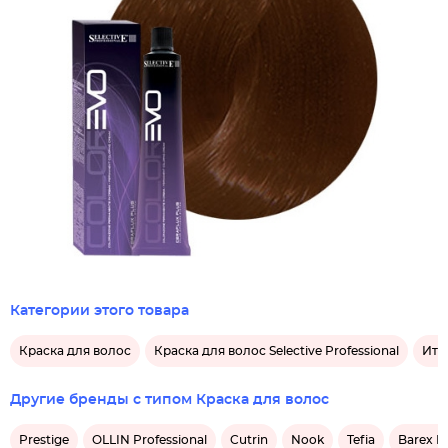
Категории этого товара
Краска для волос
Краска для волос Selective Professional
Ита
Другие бренды с типом Краска для волос
Prestige
OLLIN Professional
Cutrin
Nook
Tefia
Barex It