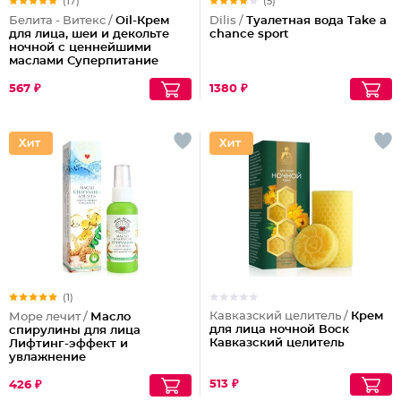
(17)
(5)
Белита - Витекс /
Oil-Крем
Dilis /
Туалетная вода Take a
для лица, шеи и декольте
chance sport
ночной с ценнейшими
маслами Суперпитание
Аргана и миндаль
567 ₽
1380 ₽
(1)
Кавказский целитель /
Крем
Море лечит /
Масло
для лица ночной Воск
спирулины для лица
Кавказский целитель
Лифтинг-эффект и
увлажнение
513 ₽
426 ₽