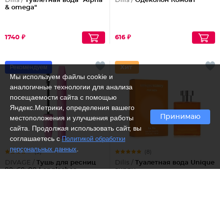
Dilis /
Туалетная вода "Alpha
Dilis /
Одеколон Комбат
& omega"
1740 ₽
616 ₽
Рекомендуем
Мы используем файлы cookie и
аналогичные технологии для анализа
посещаемости сайта с помощью
Яндекс.Метрики, определения вашего
Принимаю
местоположения и улучшения работы
сайта. Продолжая использовать сайт, вы
соглашаетесь с
Политикой обработки
.
персональных данных
(9)
(8)
DIVAGE /
Тушь для ресниц
Dilis /
Туалетная вода Unique
90x60x90 Longlashes
sunny
№7501
548 ₽
1511 ₽