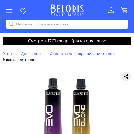
Распродажа
Акции
Новинки
Хит продаж
Все бренды
0-9
A
B
C
D
E
F
G
H
I
J
K
L
M
N
O
P
Q
R
S
T
U
V
W
Y
Z
А
Б
В
Д
З
И
М
О
К
Л
Н
П
Р
С
Т
У
Ф
Ч
Смотреть 1701 товар: Краска для волос
Уход
Для волос
Средство для окрашивания волос
Краска для волос