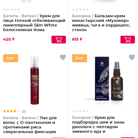
Белита - Витекс /
Крем для
Бизорюк /
Бальзам-крем
лица Ночной отбеливающий
монастырский «Мухомор»
ламеллярный Skin White
живица, чага и кордицепс,
Белоснежная Кожа
стекло
420 ₽
615 ₽
(2)
Бизорюк /
Крем для
Белита - Витекс /
Лак для
подбородка шеи и зоны
волос с D-пантенолом и
декольте с пептидом
протеинами риса
змеиного яда и
сверхсильная фиксация
антиоксидантами
объем Maxi, 215 мл