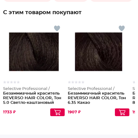
С этим товаром покупают
Selective Professional /
Selective Professional /
Se
Безаммиачный краситель
Безаммиачный краситель
Бе
REVERSO HAIR COLOR, Тон
REVERSO HAIR COLOR, Тон
RE
5.0 Светло-каштановый
6.35 Какао
8.
1733 ₽
1907 ₽
19