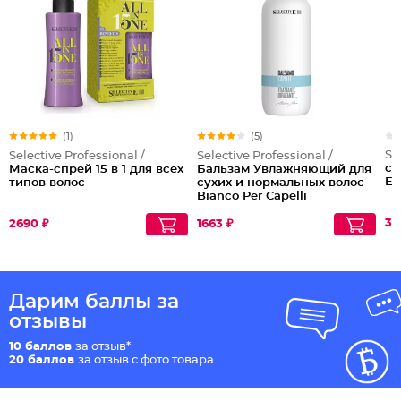
(1)
(5)
Se
Selective Professional /
Selective Professional /
cи
Маска-спрей 15 в 1 для всех
Бальзам Увлажняющий для
Ex
типов волос
сухих и нормальных волос
Bianco Per Capelli
30
2690 ₽
1663 ₽
Дарим баллы за
отзывы
10 баллов
за отзыв*
20 баллов
за отзыв с фото товара