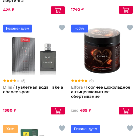
лифтинга
1740 ₽
425 ₽
Рекомендуем
-66%
(5)
(9)
Dilis /
Туалетная вода Take a
Elfora /
Горячее шоколадное
chance sport
антицеллюлитное
обертывание
1380 ₽
435 ₽
1280
Рекомендуем