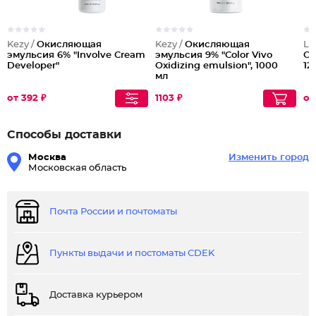
Kezy /
Окисляющая
Kezy /
Окисляющая
Lo
эмульсия 6% "Involve Cream
эмульсия 9% "Color Vivo
Ок
Developer"
Oxidizing emulsion", 1000
12
мл
от 392 ₽
1103 ₽
от
Способы доставки
Москва
Изменить город
Московская область
Почта России и почтоматы
Пункты выдачи и постоматы CDEK
Доставка курьером