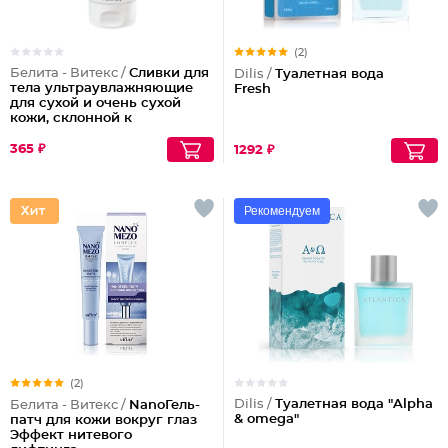
(2)
Белита - Витекс /
Сливки для
Dilis /
Туалетная вода
тела ультраувлажняющие
Fresh
для сухой и очень сухой
кожи, склонной к
шелушениям Pharmacos
Panthenol Urea
365 ₽
1292 ₽
Рекомендуем
(2)
Dilis /
Туалетная вода "Alpha
Белита - Витекс /
NanoГель-
& omega"
патч для кожи вокруг глаз
Эффект нитевого