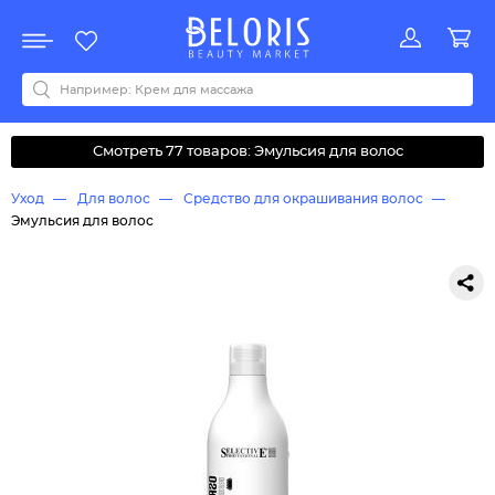
Распродажа
Акции
Новинки
Хит продаж
Все бренды
0-9
A
B
C
D
E
F
G
H
I
J
K
L
M
N
O
P
Q
R
S
T
U
V
W
Y
Z
А
Б
В
Д
З
И
М
О
К
Л
Н
П
Р
С
Т
У
Ф
Ч
Смотреть 77 товаров: Эмульсия для волос
Уход
Для волос
Средство для окрашивания волос
Эмульсия для волос