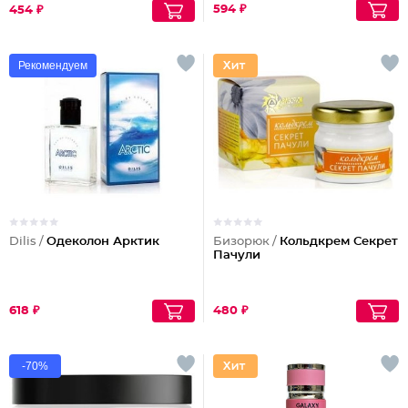
594 ₽
454 ₽
Рекомендуем
Dilis /
Одеколон Арктик
Бизорюк /
Кольдкрем Секрет
Пачули
618 ₽
480 ₽
-70%