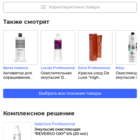
Характеристики товара
Также смотрят
Barex Italiana
Londa Professional
Estel Professional
Kezy
Активатор для
Окислительная
Краска-уход De
Окисляюща
окрашивания...
эмульсия 12...
Luxe "High...
эмульсия 3% 
Выбрать все похожие товары
Комплексное решение
Selective Professional
Эмульсия окисляющая
“REVERSO OXY” 6% (20 vol.)