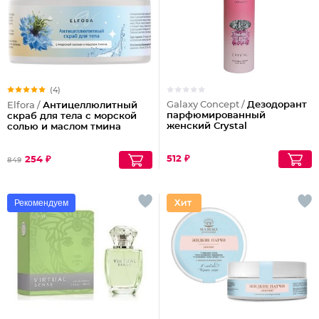
(4)
Galaxy Concept /
Дезодорант
Elfora /
Антицеллюлитный
парфюмированный
скраб для тела с морской
женский Crystal
солью и маслом тмина
512 ₽
254 ₽
849
Рекомендуем