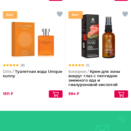
(8)
(1)
Dilis /
Туалетная вода Unique
Бизорюк /
Крем для зоны
sunny
вокруг глаз с пептидом
змеиного яда и
гиалуроновой кислотой
1511 ₽
594 ₽