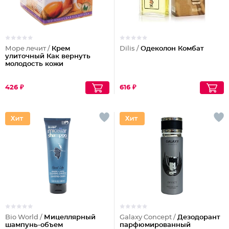
Море лечит /
Крем
Dilis /
Одеколон Комбат
улиточный Как вернуть
молодость кожи
426 ₽
616 ₽
Bio World /
Мицеллярный
Galaxy Concept /
Дезодорант
шампунь-объем
парфюмированный