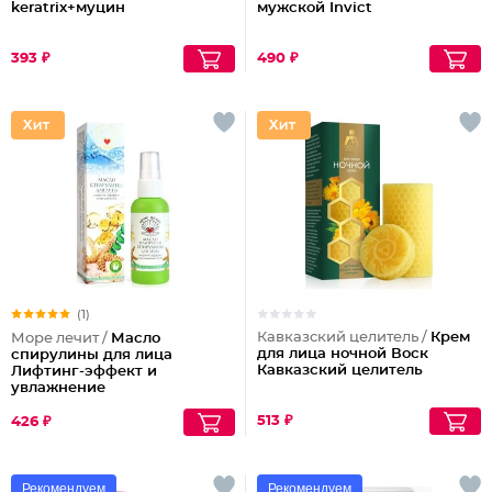
keratrix+муцин
мужской Invict
393 ₽
490 ₽
(1)
Кавказский целитель /
Крем
Море лечит /
Масло
для лица ночной Воск
спирулины для лица
Кавказский целитель
Лифтинг-эффект и
увлажнение
513 ₽
426 ₽
Рекомендуем
Рекомендуем