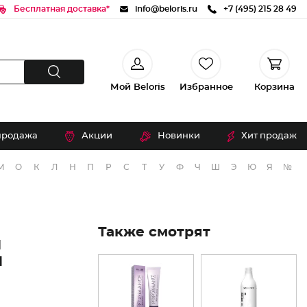
Бесплатная доставка*
info@beloris.ru
+7 (495) 215 28 49
Мой Beloris
Избранное
Корзина
продажа
Акции
Новинки
Хит продаж
М
О
К
Л
Н
П
Р
С
Т
У
Ф
Ч
Ш
Э
Ю
Я
№
Также смотрят
N
M