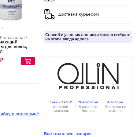
Доставка курьером
Способ и условия доставки можно выбрать
Professional /
на этапе ввода адреса
жняющий
м для волос,
мл
 ₽
124 ₽ - 2327 ₽
704 товара
4 товара
ценовой
В каталоге
Доступно по
диапазон
бренда
скидке
ибку в описании?
Все похожие товары