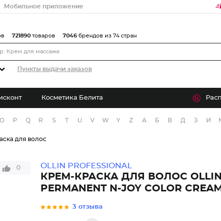
Мобильное приложение
ов
721890
товаров
7046
брендов из 74 стран
Пункты выдачи заказов
исконт
Косметика Белита
Рас
O
P
Q
R
S
T
U
V
W
Y
Z
А
Б
В
Д
З
И
аска для волос
OLLIN PROFESSIONAL
0
КРЕМ-КРАСКА ДЛЯ ВОЛОС OLLI
PERMANENT N-JOY COLOR CREA
3 отзыва