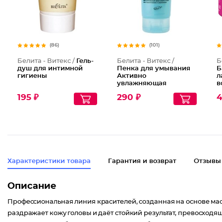
(86)
(101)
Белита - Витекс /
Гель-
Белита - Витекс /
Б
душ для интимной
Пенка для умывания
Б
гигиены
Активно
л
увлажняющая
в
очищающая
Г
195 ₽
290 ₽
4
Характеристики товара
Гарантия и возврат
Отзывы
Описание
Профессиональная линия красителей, созданная на основе мас
раздражает кожу головы и даёт стойкий результат, превосход