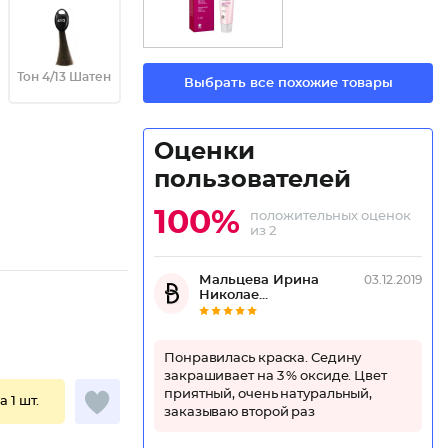
Тон 4/13 Шатен
Выбрать все похожие товары
Оценки
пользователей
100%
положительных оценок
из 2
Мальцева Ирина
03.12.2019
Николае...
Понравилась краска. Седину
закрашивает на 3 % оксиде. Цвет
приятный, очень натуральный,
а 1 шт.
заказываю второй раз