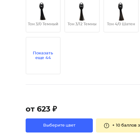
Тон 3/0 Темный
Тон 3/12 Темны
Тон 4/0 Шатен
Показать
еще 44
от 623 ₽
+
10 баллов
з
Выберите цвет