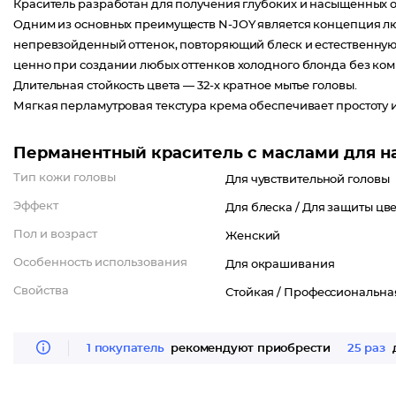
Краситель разработан для получения глубоких и насыщенных о
Одним из основных преимуществ N-JOY является концепция люк
непревзойденный оттенок, повторяющий блеск и естественную 
ценно при создании любых оттенков холодного блонда без ком
Длительная стойкость цвета — 32-х кратное мытье головы.
Мягкая перламутровая текстура крема обеспечивает простоту и
Перманентный краситель с маслами для нас
Тип кожи головы
Для чувствительной головы
Эффект
Для блеска /
Для защиты цве
Пол и возраст
Женский
Особенность использования
Для окрашивания
Свойства
Стойкая /
Профессиональна
1 покупатель
рекомендуют приобрести
25 раз
д