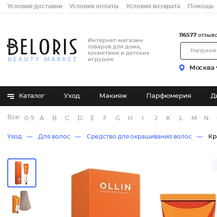
Условия доставки
Условия оплаты
Условия возврата
Помощь
116577
отзыв
Интернет-магазин
товаров для дома,
косметики и детских
игрушек
Москва
Каталог
Уход
Макияж
Парфюмерия
Д
Все бренды
0-9
A
B
C
D
E
F
G
H
I
J
K
L
M
N
Уход
Для волос
Средство для окрашивания волос
Кр