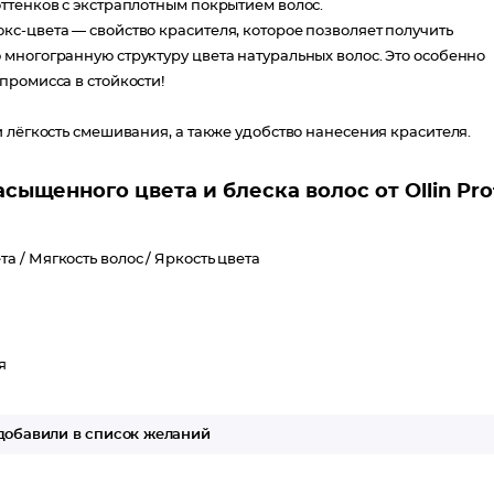
ттенков с экстраплотным покрытием волос.
с-цвета — свойство красителя, которое позволяет получить
многогранную структуру цвета натуральных волос. Это особенно
промисса в стойкости!
 лёгкость смешивания, а также удобство нанесения красителя.
ыщенного цвета и блеска волос от Ollin Prof
та /
Мягкость волос /
Яркость цвета
я
обавили в список желаний