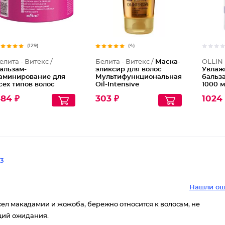
(129)
(4)
елита - Витекс /
Белита - Витекс /
Маска-
OLLIN 
альзам-
эликсир для волос
Увла
аминирование для
Мультифункциональная
бальза
сех типов волос
Oil-Intensive
1000 
ладкие и Ухоженные
84 ₽
303 ₽
1024
3
Нашли ош
ел макадамии и жожоба, бережно относится к волосам, не
ящий ожидания.