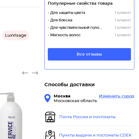
Популярные свойства товара
- Для защиты цвета
1 клиент
- Для блеска
1 клиент
- Для чувствительной головы
1 клиент
- Мягкость волос
1 клиент
LuxVisage
Все отзывы
Способы доставки
Москва
Изменить город
Московская область
Почта России и почтоматы
Увлажня
Пункты выдачи и постоматы CDEK