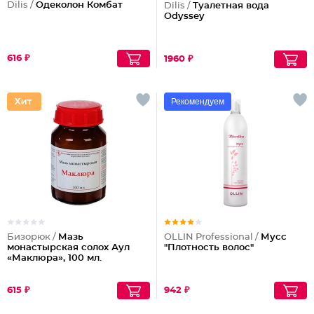
Dilis /
Одеколон Комбат
Dilis /
Туалетная вода
Odyssey
616 ₽
1960 ₽
Рекомендуем
Бизорюк /
Мазь
OLLIN Professional /
Мусс
монастырская солох Аул
"Плотность волос"
«Маклюра», 100 мл.
615 ₽
942 ₽