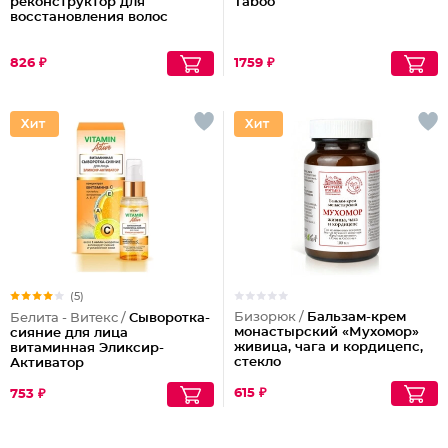
реконструктор для
Taboo
восстановления волос
826 ₽
1759 ₽
(5)
Бизорюк /
Бальзам-крем
Белита - Витекс /
Сыворотка-
монастырский «Мухомор»
сияние для лица
живица, чага и кордицепс,
витаминная Эликсир-
стекло
Активатор
615 ₽
753 ₽