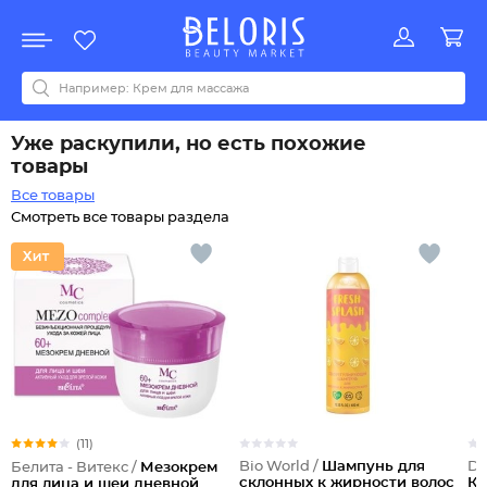
Распродажа
Акции
Новинки
Хит продаж
Все бренды
0-9
A
B
C
D
E
F
G
H
I
J
K
L
M
N
O
P
Q
R
S
T
U
V
W
Y
Z
А
Б
В
Д
З
И
М
О
К
Л
Н
П
Р
С
Т
У
Ф
Ч
Уже раскупили, но есть похожие
товары
Все товары
Смотреть все товары раздела
(11)
Bio World /
Шампунь для
Do
Белита - Витекс /
Мезокрем
склонных к жирности волос
Ко
для лица и шеи дневной