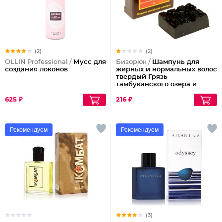
(2)
(2)
OLLIN Professional /
Мусс для
Бизорюк /
Шампунь для
создания локонов
жирных и нормальных волос
твердый Грязь
тамбуканского озера и
масло какао
625 ₽
216 ₽
Рекомендуем
Рекомендуем
(3)