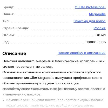
Бренд:
OLLIN Professional
Линия:
Megapolis
Тип:
Эликсир для волос
Страна бренда:
Россия
Объем:
30 мл
Код:
1000051906
Описание
Нашли ошибку в описании?
Поможет наполнить энергией и блеском сухие, ослабленные и
сильно поврежденные волосы.
Основными активными компонентами комплекса глубокого
восстановления Ollin Megapolis выступают профессионально
сбалансированные природные составляющие,
способствующие максимально эффективному восстановлению
и увлажнению локонов.
Комплекс аминокислот восстанавливает липидный баланс
кожи головы, питает пряди по всей длине и делает их