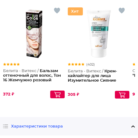
(402)
Белита - Витекс /
Бальзам
OL
Белита - Витекс /
Крем-
оттеночный для волос, Тон
"П
хайлайтер для лица
16 Жемчужно розовый
Изумительное Сияние
372 ₽
94
305 ₽
Характеристики товара