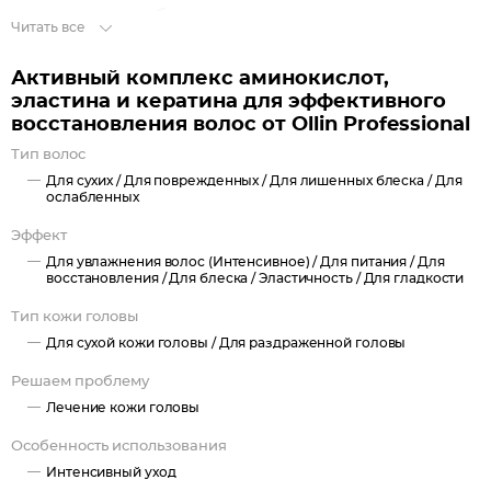
шелковистыми и блестящими.
Читать все
Эластин обеспечивает локонам оптимальный уровень
увлажнения, упрощает ежедневный уход и укладку,
Активный комплекс аминокислот,
позволяет им быстрее восстановиться после химического
эластина и кератина для эффективного
воздействия.
восстановления волос от Ollin Professional
Гидролизованный кератин глубоко проникает в структуру
Тип волос
волос, восстанавливая и питая ее изнутри. Делает их
Для сухих /
Для поврежденных /
Для лишенных блеска /
Для
эластичными, сильными и гладкими.
ослабленных
D-пантенол обеспечивает необходимое увлажнение,
Эффект
снимает раздражение и сухость кожи головы.
Для увлажнения волос (Интенсивное) /
Для питания /
Для
восстановления /
Для блеска /
Эластичность /
Для гладкости
Активный комплекс может выступать как самостоятельное
средство, а также как добавочный ингредиент для повышения
Тип кожи головы
эффективности других косметических средств.
Для сухой кожи головы /
Для раздраженной головы
Решаем проблему
Лечение кожи головы
Особенность использования
Интенсивный уход