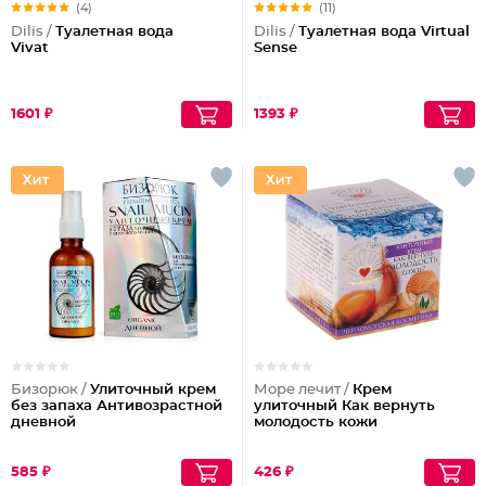
(4)
(11)
Dilis /
Туалетная вода
Dilis /
Туалетная вода Virtual
Vivat
Sense
1601 ₽
1393 ₽
Бизорюк /
Улиточный крем
Море лечит /
Крем
без запаха Антивозрастной
улиточный Как вернуть
дневной
молодость кожи
585 ₽
426 ₽