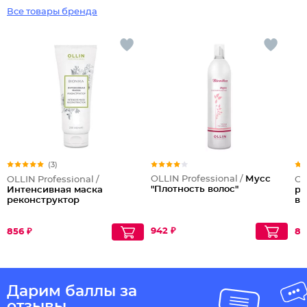
Все товары бренда
(3)
OLLIN Professional /
Мусс
OLLIN Professional /
OL
"Плотность волос"
Интенсивная маска
ре
реконструктор
во
942 ₽
856 ₽
82
Дарим баллы за
отзывы