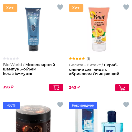
(1)
Bio World /
Мицеллярный
Белита - Витекс /
Скраб-
шампунь-объем
сияние для лица с
keratrix+муцин
абрикосом Очищающий
393 ₽
243 ₽
-66%
Рекомендуем