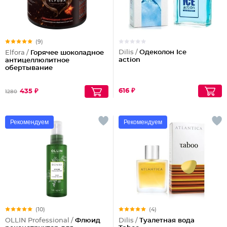
(9)
Dilis /
Одеколон Ice
Elfora /
Горячее шоколадное
action
антицеллюлитное
обертывание
616 ₽
435 ₽
1280
Рекомендуем
Рекомендуем
(10)
(4)
OLLIN Professional /
Флюид
Dilis /
Туалетная вода