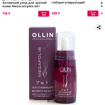
себорегулирующий
ро
Активный уход для зрелой
пл
кожи Mezocomplex 60+
299 ₽
46
718 ₽