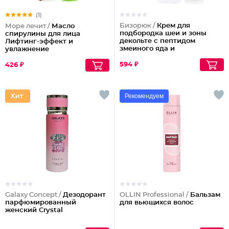
(1)
Бизорюк /
Крем для
Море лечит /
Масло
подбородка шеи и зоны
спирулины для лица
декольте с пептидом
Лифтинг-эффект и
змеиного яда и
увлажнение
антиоксидантами
594 ₽
426 ₽
Рекомендуем
Galaxy Concept /
Дезодорант
OLLIN Professional /
Бальзам
парфюмированный
для вьющихся волос
женский Crystal