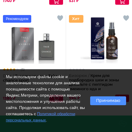
1740 ₽
531 ₽
Рекомендуем
(5)
Бизорюк /
Крем для
Dilis /
Мы используем файлы cookie и
Туалетная вода Take a
подбородка шеи и зоны
chance sport
аналогичные технологии для анализа
декольте с пептидом
посещаемости сайта с помощью
змеиного яда и
антиоксидантами
Яндекс.Метрики, определения вашего
594 ₽
1380 ₽
Принимаю
местоположения и улучшения работы
сайта. Продолжая использовать сайт, вы
соглашаетесь с
Политикой обработки
.
персональных данных