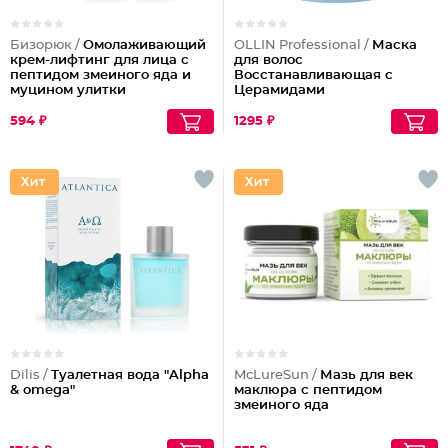
Бизорюк /
Омолаживающий
OLLIN Professional /
Маска
крем-лифтинг для лица с
для волос
пептидом змеиного яда и
Восстанавливающая с
муцином улитки
Церамидами
594 ₽
1295 ₽
Dilis /
Туалетная вода "Alpha
McLureSun /
Мазь для век
& omega"
маклюра с пептидом
змеиного яда