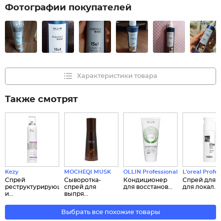
Фотографии покупателей
Характеристики товара
Также смотрят
Kezy
MOCHEQI MUSK
OLLIN Professional
L'oreal Profe
Спрей
Сыворотка-
Кондиционер
Спрей для 
реструктурирующий
спрей для
для восстанов...
для локал...
и...
выпря...
Выбрать все похожие товары