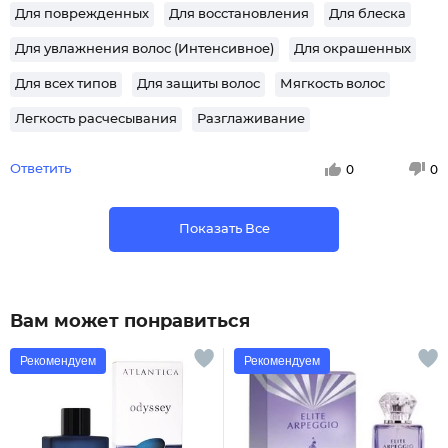
Для поврежденных
Для восстановления
Для блеска
Для увлажнения волос (Интенсивное)
Для окрашенных
Для всех типов
Для защиты волос
Мягкость волос
Легкость расчесывания
Разглаживание
Ответить
0
0
Показать Все
Вам может понравиться
Рекомендуем
Рекомендуем