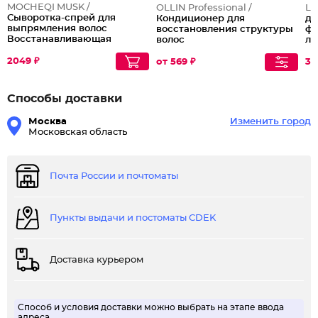
MOCHEQI MUSK /
OLLIN Professional /
L'
Сыворотка-спрей для
Кондиционер для
дл
выпрямления волос
восстановления структуры
фи
Восстанавливающая
волос
лу
Serum
2049 ₽
от 569 ₽
32
Способы доставки
Москва
Изменить город
Московская область
Почта России и почтоматы
Пункты выдачи и постоматы CDEK
Доставка курьером
Способ и условия доставки можно выбрать на этапе ввода
адреса