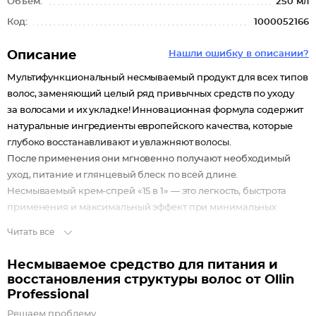
Объем:
250 мл
Код:
1000052166
Описание
Нашли ошибку в описании?
Мультифункциональный несмываемый продукт для всех типов
волос, заменяющий целый ряд привычных средств по уходу
за волосами и их укладке! Инновационная формула содержит
натуральные ингредиенты европейского качества, которые
глубоко восстанавливают и увлажняют волосы.
После применения они мгновенно получают необходимый
уход, питание и глянцевый блеск по всей длине.
Несмываемый крем-спрей «15 в 1» — это легкость, быстрота
применения и максимальный эффект при минимальных
усилиях.
Читать все
Возвращает мягкость волосам
Устраняет эффект пушистости
Несмываемое средство для питания и
Защищает от теплового воздействия
восстановления структуры волос от Ollin
Разглаживает поврежденную структуру по всей длине
Professional
Облегчает процесс расчесывания
Решаем проблему