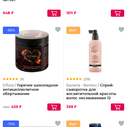
№7501
548 ₽
1511 ₽
-66%
(9)
(219)
Elfora /
Горячее шоколадное
Белита - Витекс /
Спрей-
антицеллюлитное
сыворотка для
обертывание
восхитительной красоты
волос несмываемая 12
эффектов Совершенные
Волосы
435 ₽
359 ₽
1280
-70%