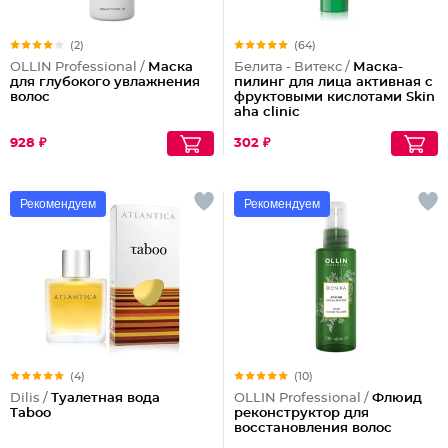
(2)
(64)
OLLIN Professional /
Маска
Белита - Витекс /
Маска-
для глубокого увлажнения
пилинг для лица активная с
волос
фруктовыми кислотами Skin
aha clinic
928 ₽
302 ₽
Рекомендуем
Рекомендуем
(4)
(10)
Dilis /
Туалетная вода
OLLIN Professional /
Флюид
Taboo
реконструктор для
восстановления волос