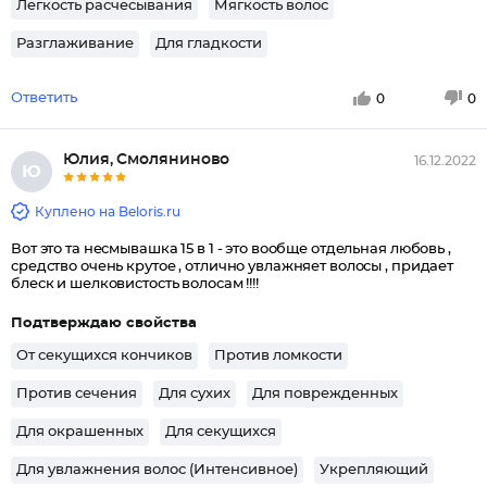
Легкость расчесывания
Мягкость волос
Разглаживание
Для гладкости
Ответить
0
0
Юлия, Смоляниново
16.12.2022
Ю
Куплено на Beloris.ru
Вот это та несмывашка 15 в 1 - это вообще отдельная любовь ,
средство очень крутое , отлично увлажняет волосы , придает
блеск и шелковистость волосам !!!!
Подтверждаю свойства
От секущихся кончиков
Против ломкости
Против сечения
Для сухих
Для поврежденных
Для окрашенных
Для секущихся
Для увлажнения волос (Интенсивное)
Укрепляющий