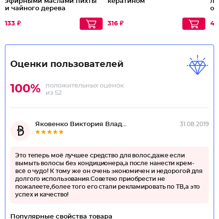
эфирными маслами пихты
кератином
ли
и чайного дерева
оч
133 ₽
316 ₽
43
Оценки пользователей
положительных оценок
100%
из 52
Яковенко Виктория Влад...
31.08.2019
Это теперь моё лучшее средство для волос,даже если
вымыть волосы без кондиционера,а после нанести крем-
всё о чудо! К тому же он очень экономичен и недорогой для
долгого использования.Советeю приобрести не
пожалеете,более того его стали рекламировать по ТВ,а это
успех и качество!
Популярные свойства товара