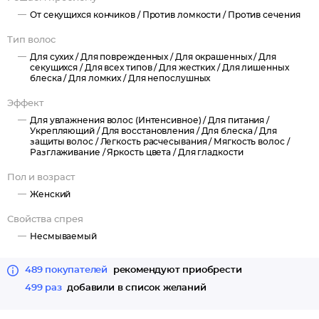
От секущихся кончиков /
Против ломкости /
Против сечения
Обеспечивает максимальное увлажнение сухих и ломких
волос
Тип волос
Предотвращает появление сечения
Для сухих /
Для поврежденных /
Для окрашенных /
Для
Защищает от негативного влияния окружающей среды
секущихся /
Для всех типов /
Для жестких /
Для лишенных
блеска /
Для ломких /
Для непослушных
Облегчает укладку жестких непослушных волос
Максимально насыщает кератином
Эффект
Для увлажнения волос (Интенсивное) /
Для питания /
Придает волосам прочность и защиту от механических
Укрепляющий /
Для восстановления /
Для блеска /
Для
повреждений
защиты волос /
Легкость расчесывания /
Мягкость волос /
Разглаживание /
Яркость цвета /
Для гладкости
Продлевает яркость цвета окрашенных волос
Активный компонент Lustreplex™ создаёт и сохраняет
Пол и возраст
глянцевый блеск
Женский
Придаёт непревзойденный естественный объём
Свойства спрея
Обволакивает локоны приятным ароматом
Несмываемый
489 покупателей
рекомендуют приобрести
499 раз
добавили в список желаний