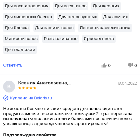
Для восстановления
Для всех типов
Для жестких
Для лишенных блеска
Для непослушных
Для ломких
Для блеска
Для защиты волос
Легкость расчесывания
Мягкость волос
Разглаживание
Яркость цвета
Для гладкости
Ответить
0
0
Ксения Анатольевна, Южно-Сахал...
19.04.2022
К
Куплено на Beloris.ru
Не хочется больше никаких средств для волос. один этот
продукт заменяет все остальные. пользуюсь 2 года. перестала
использовать ополаскиватели и бальзамы после мытья волос.
увлажнение,гладкость,пышность гарантированы!
Подтверждаю свойства