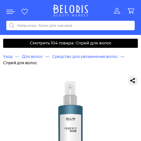
Распродажа
Акции
Новинки
Хит продаж
Все бренды
0-9
A
B
C
D
E
F
G
H
I
J
K
L
M
N
O
P
Q
R
S
T
U
V
W
Y
Z
А
Б
В
Д
З
И
М
О
К
Л
Н
П
Р
С
Т
У
Ф
Ч
Смотреть 104 товара: Спрей для волос
Уход
Для волос
Средство для увлажнения волос
Спрей для волос