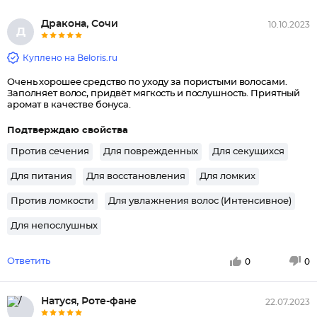
Дракона, Сочи
10.10.2023
Д
Куплено на Beloris.ru
Очень хорошее средство по уходу за пористыми волосами.
Заполняет волос, придвёт мягкость и послушность. Приятный
аромат в качестве бонуса.
Подтверждаю свойства
Против сечения
Для поврежденных
Для секущихся
Для питания
Для восстановления
Для ломких
Против ломкости
Для увлажнения волос (Интенсивное)
Для непослушных
Ответить
0
0
Натуся, Роте-фане
22.07.2023