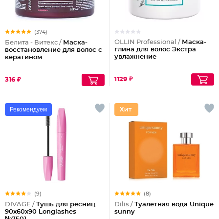
(374)
OLLIN Professional /
Маска-
Белита - Витекс /
Маска-
глина для волос Экстра
восстановление для волос с
увлажнение
кератином
1129 ₽
316 ₽
Рекомендуем
(9)
(8)
DIVAGE /
Тушь для ресниц
Dilis /
Туалетная вода Unique
90x60x90 Longlashes
sunny