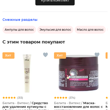
Купить комплект
Смежные разделы
Ампулы для волос
Эмульсия для волос
Масло для волос
С этим товаром покупают
(313)
(374)
Белита - Витекс /
Средство
Белита - Витекс /
Маска-
Бе
для удаления кутикулы с
восстановление для волос с
Ме