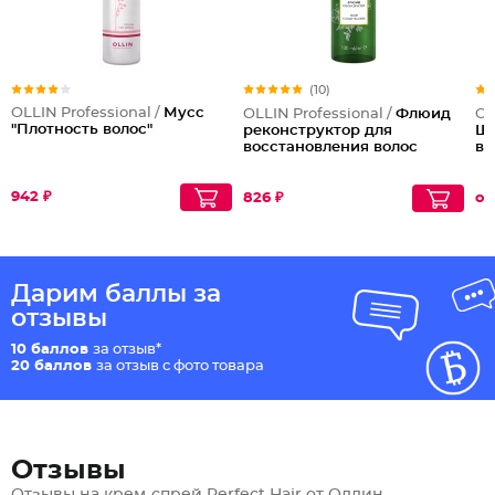
(10)
OLLIN Professional /
Мусс
OLLIN Professional /
Флюид
OL
"Плотность волос"
реконструктор для
Ша
восстановления волос
во
942 ₽
826 ₽
от
Дарим баллы за
отзывы
10 баллов
за отзыв*
20 баллов
за отзыв с фото товара
Отзывы