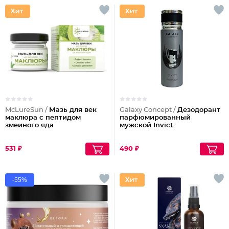
McLureSun /
Мазь для век
Galaxy Concept /
Дезодорант
маклюра с пептидом
парфюмированный
змеиного яда
мужской Invict
531 ₽
490 ₽
-55%