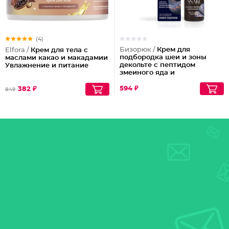
(4)
Бизорюк /
Крем для
Elfora /
Крем для тела с
подбородка шеи и зоны
маслами какао и макадамии
декольте с пептидом
Увлажнение и питание
змеиного яда и
антиоксидантами
594 ₽
382 ₽
849