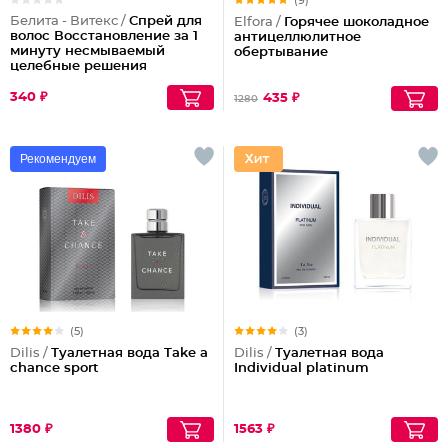
(9)
Белита - Витекс /
Спрей для
Elfora /
Горячее шоколадное
волос Восстановление за 1
антицеллюлитное
минуту несмываемый
обертывание
целебные решения
340 ₽
435 ₽
1280
Рекомендуем
(5)
(3)
Dilis /
Туалетная вода Take a
Dilis /
Туалетная вода
chance sport
Individual platinum
1380 ₽
1563 ₽