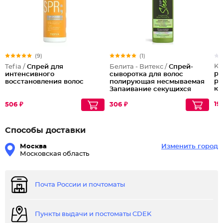
(9)
(1)
Ke
Tefia /
Спрей для
Белита - Витекс /
Спрей-
ре
интенсивного
сыворотка для волос
ра
восстановления волос
полирующая несмываемая
ке
Запаивание секущихся
sp
кончиков
19
506 ₽
306 ₽
Способы доставки
Москва
Изменить город
Московская область
Почта России и почтоматы
Пункты выдачи и постоматы CDEK