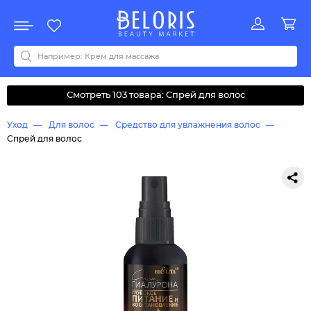
Распродажа
Акции
Новинки
Хит продаж
Все бренды
0-9
A
B
C
D
E
F
G
H
I
J
K
L
M
N
O
P
Q
R
S
T
U
V
W
Y
Z
А
Б
В
Д
З
И
М
О
К
Л
Н
П
Р
С
Т
У
Ф
Ч
Смотреть 103 товара: Спрей для волос
Уход
Для волос
Средство для увлажнения волос
Спрей для волос