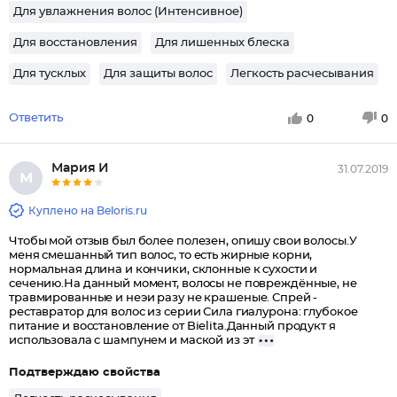
Для увлажнения волос (Интенсивное)
Для восстановления
Для лишенных блеска
Для тусклых
Для защиты волос
Легкость расчесывания
Ответить
0
0
Мария И
31.07.2019
М
Куплено на Beloris.ru
Чтобы мой отзыв был более полезен, опишу свои волосы.У
меня смешанный тип волос, то есть жирные корни,
нормальная длина и кончики, склонные к сухости и
сечению.На данный момент, волосы не повреждённые, не
травмированные и неэи разу не крашеные. Спрей -
реставратор для волос из серии Сила гиалурона: глубокое
питание и восстановление от Bielita.Данный продукт я
использовала с шампунем и маской из эт
Подтверждаю свойства