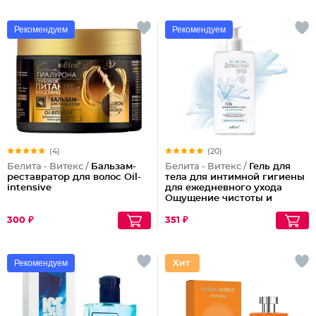
Рекомендуем
Рекомендуем
(4)
(20)
Белита - Витекс /
Бальзам-
Белита - Витекс /
Гель для
реставратор для волос Oil-
тела для интимной гигиены
intensive
для ежедневного ухода
Ощущение чистоты и
комфорта Delicate Care
300 ₽
351 ₽
Рекомендуем