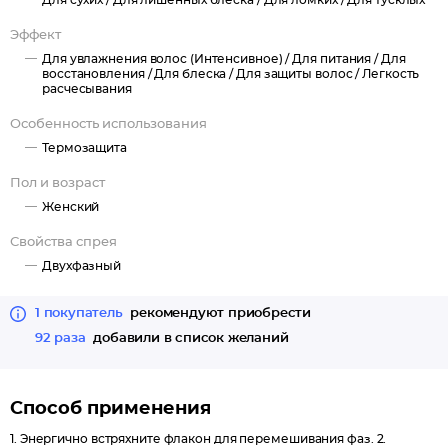
Для сухих /
Для лишенных блеска /
Для ломких /
Для тусклых
Эффект
Для увлажнения волос (Интенсивное) /
Для питания /
Для
восстановления /
Для блеска /
Для защиты волос /
Легкость
расчесывания
Особенность использования
Термозащита
Пол и возраст
Женский
Свойства спрея
Двухфазный
1 покупатель
рекомендуют приобрести
92 раза
добавили в список желаний
Способ применения
1. Энергично встряхните флакон для перемешивания фаз. 2.