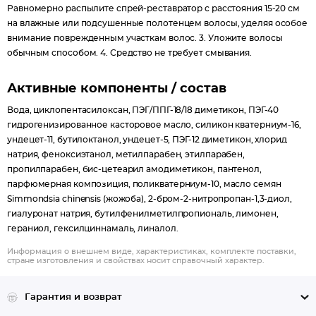
Равномерно распылите спрей-реставратор с расстояния 15-20 см
на влажные или подсушенные полотенцем волосы, уделяя особое
внимание поврежденным участкам волос. 3. Уложите волосы
обычным способом. 4. Средство не требует смывания.
Активные компоненты / состав
Вода, циклопентасилоксан, ПЭГ/ППГ-18/18 диметикон, ПЭГ-40
гидрогенизированное касторовое масло, силикон кватерниум-16,
ундецет-11, бутилоктанол, ундецет-5, ПЭГ-12 диметикон, хлорид
натрия, феноксиэтанол, метилпарабен, этилпарабен,
пропилпарабен, бис-цетеарил амодиметикон, пантенол,
парфюмерная композиция, поликватерниум-10, масло семян
Simmondsia chinensis (жожоба), 2-бром-2-нитропропан-1,3-диол,
гиалуронат натрия, бутилфенилметилпропиональ, лимонен,
гераниол, гексилциннамаль, линалол.
Информация о внешнем виде, характеристиках, комплекте поставки,
стране изготовления и свойствах носит справочный характер.
Гарантия и возврат