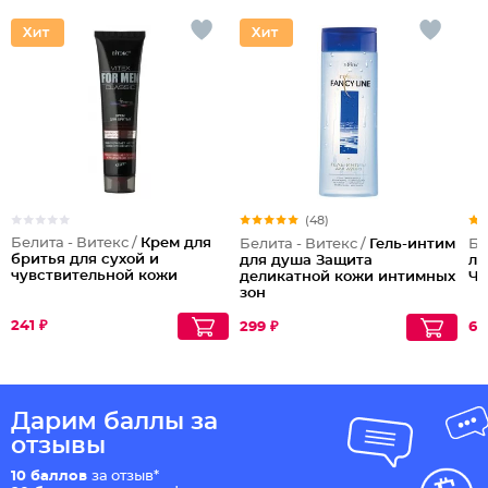
(48)
Белита - Витекс /
Крем для
Белита - Витекс /
Гель-интим
Бе
бритья для сухой и
для душа Защита
ли
чувствительной кожи
деликатной кожи интимных
Че
зон
241 ₽
299 ₽
67
Дарим баллы за
отзывы
10 баллов
за отзыв*