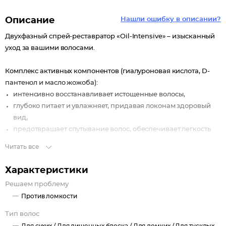
Описание
Нашли ошибку в описании?
Двухфазный спрей-реставратор «Oil-Intensive» – изысканный
уход за вашими волосами.
Комплекс активных компонентов (гиалуроновая кислота, D-
пантенол и масло жожоба):
интенсивно восстанавливает истощенные волосы,
глубоко питает и увлажняет, придавая локонам здоровый
вид,
предотвращает спутывание волос, обеспечивает легкость
расчесывания,
Читать все
защищает волосы от негативных воздействий горячей
укладки,
Характеристики
предотвращает сухость и ломкость волос,
Решаем проблему
придает безупречное сияние и глянцевый блеск,
Против ломкости
не утяжеляет волосы.
Тип волос