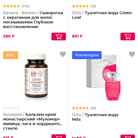
(176)
(13)
Белита - Витекс /
Сыворотка
Dilis /
Туалетная вода Green
с кератином для волос
Leaf
несмываемая Глубокое
восстановление
260 ₽
851 ₽
Рекомендуем
(10)
Бизорюк /
Бальзам-крем
Dilis /
Туалетная вода
монастырский «Мухомор»
Mila
живица, чага и кордицепс,
стекло