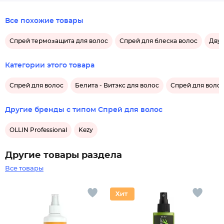
Все похожие товары
Спрей термозащита для волос
Спрей для блеска волос
Дву
Категории этого товара
Спрей для волос
Белита - Витэкс для волос
Спрей для волос
Другие бренды с типом Спрей для волос
OLLIN Professional
Kezy
Другие товары раздела
Все товары