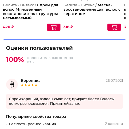
Белита - Витекс /
Спрей для
Белита - Витекс /
Маска-
Бе
волос Мгновенный
восстановление для волос с
ко
восстановитель структуры
кератином
по
несмываемый
ку
420 ₽
316 ₽
33
Оценки пользователей
положительных оценок
100%
из 2
Вероника
26.07.2021
Спрей хороший, волосы смягчает, придаёт блеск. Волосы
легко расчесываются. Приятный запах
Популярные свойства товара
2 клиента
- Легкость расчесывания