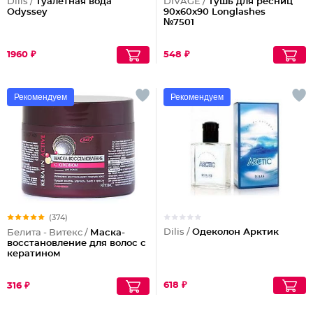
Dilis /
Туалетная вода
DIVAGE /
Тушь для ресниц
Odyssey
90x60x90 Longlashes
№7501
1960 ₽
548 ₽
Рекомендуем
Рекомендуем
(374)
Dilis /
Одеколон Арктик
Белита - Витекс /
Маска-
восстановление для волос с
кератином
618 ₽
316 ₽