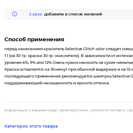
2 раза
добавили в список желаний
Способ применения
перед нанесением краситель Selective Glitch color следует сме
1:1 (на 30 гр. краски 30 гр. окислителя). В зависимости от инте
уровнем 6%, 9% или 12%.Смесь нужно наносить на сухие немыты
Краска оставляется на 35 минут при обычной выдержке и на 15 
последующего применения рекомендуется шампунь Selective Grad
поддерживающий насыщенность и яркость оттенка.
Информация о внешнем виде, характеристиках, комплекте поставки, стр
Категории этого товара