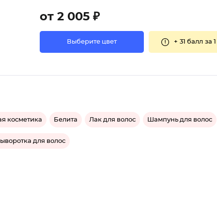
от 2 005 ₽
+
31 балл
за 1
Выберите цвет
ая косметика
Белита
Лак для волос
Шампунь для волос
ыворотка для волос