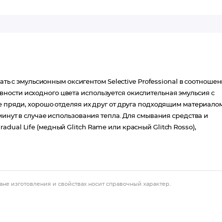
шать с эмульсионным оксигентом Selective Professional в соотноше
нсивности исходного цвета используется окислительная эмульсия с
е пряди, хорошо отделяя их друг от друга подходящим материалом
минут в случае использования тепла. Для смывания средства и
ual Life (медный Glitch Rame или красный Glitch Rosso),
ане изготовления и свойствах носит справочный характер.