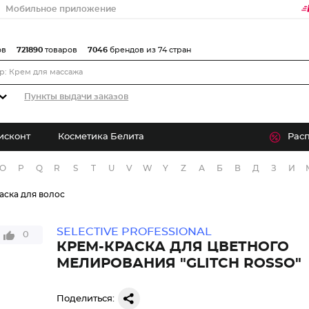
Мобильное приложение
ов
721890
товаров
7046
брендов из 74 стран
Пункты выдачи заказов
исконт
Косметика Белита
Рас
O
P
Q
R
S
T
U
V
W
Y
Z
А
Б
В
Д
З
И
аска для волос
SELECTIVE PROFESSIONAL
0
КРЕМ-КРАСКА ДЛЯ ЦВЕТНОГО
МЕЛИРОВАНИЯ "GLITCH ROSSO"
Поделиться: