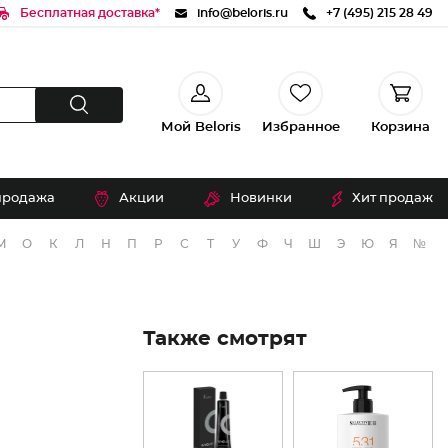
Бесплатная доставка*
info@beloris.ru
+7 (495) 215 28 49
Мой Beloris
Избранное
Корзина
продажа
Акции
Новинки
Хит продаж
М
О
К
Л
Н
П
Р
С
Т
У
Ф
Ч
Ш
Э
Ю
Я
№
Также смотрят