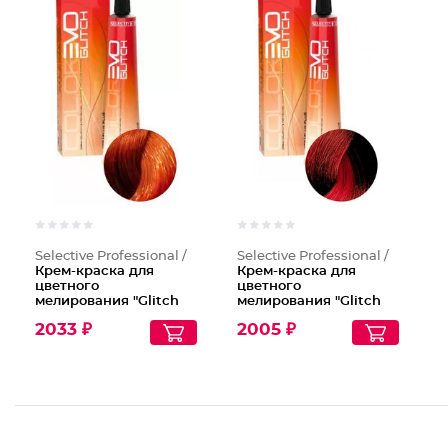
Крем-кр
Крем-кр
Selective Professional /
Selective Professional /
Крем-краска для
Крем-краска для
цветного
цветного
мелирования "Glitch
мелирования "Glitch
Rosso", Тон Медный
Rosso", Тон Красный
2033 ₽
2005 ₽