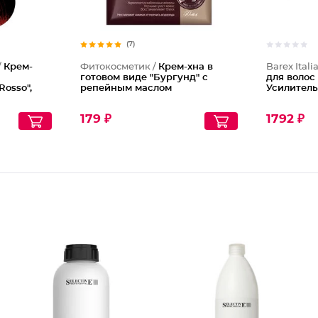
(7)
/
Крем-
Фитокосметик /
Крем-хна в
Barex Itali
готовом виде "Бургунд" с
для волос 
Rosso",
репейным маслом
Усилитель
179 ₽
1792 ₽