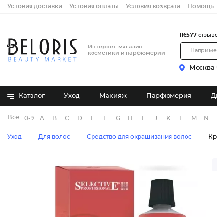
Условия доставки
Условия оплаты
Условия возврата
Помощь
116577
отзыв
Интернет-магазин
косметики и парфюмерии
Москва
Каталог
Уход
Макияж
Парфюмерия
Д
Все бренды
0-9
A
B
C
D
E
F
G
H
I
J
K
L
M
N
Уход
Для волос
Средство для окрашивания волос
Кр