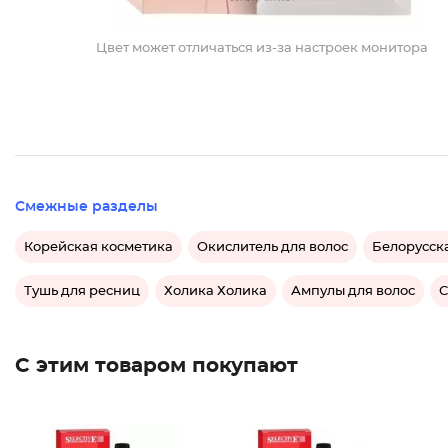
Цвет может отличаться из-за настроек монитора
Смежные разделы
Корейская косметика
Окислитель для волос
Белорусск
Тушь для ресниц
Холика Холика
Ампулы для волос
С
С этим товаром покупают