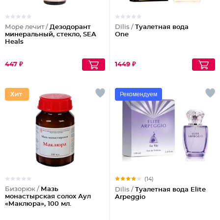
Море лечит /
Дезодорант
Dilis /
Туалетная вода
минеральный, стекло, SEA
One
Heals
447 ₽
1449 ₽
Рекомендуем
(14)
Бизорюк /
Мазь
Dilis /
Туалетная вода Elite
монастырская солох Аул
Arpeggio
«Маклюра», 100 мл.