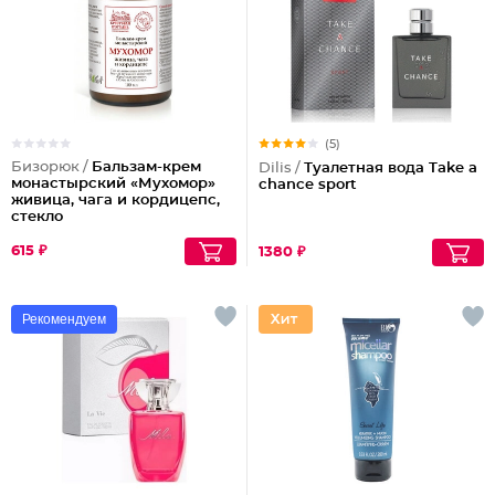
(5)
Бизорюк /
Бальзам-крем
Dilis /
Туалетная вода Take a
монастырский «Мухомор»
chance sport
живица, чага и кордицепс,
стекло
615 ₽
1380 ₽
Рекомендуем