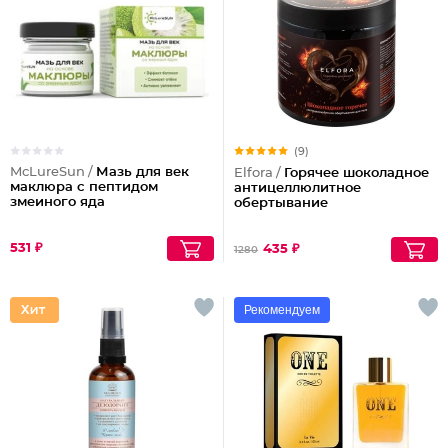
(9)
McLureSun /
Мазь для век
Elfora /
Горячее шоколадное
маклюра с пептидом
антицеллюлитное
змеиного яда
обертывание
531 ₽
435 ₽
1280
Рекомендуем