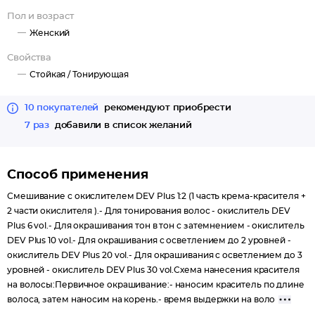
бережное окрашивание и превосходный результат.
Пол и возраст
Нумерология цвета:
Женский
- 1 цифра – глубина тона, 2 цифра – основной оттенок, 3 цифра –
Свойства
нюанс основного оттенка.
Стойкая /
Тонирующая
10 покупателей
рекомендуют приобрести
7 раз
добавили в список желаний
Способ применения
Смешивание с окислителем DEV Plus 1:2 (1 часть крема-красителя +
2 части окислителя ).- Для тонирования волос - окислитель DEV
Plus 6 vol.- Для окрашивания тон в тон с затемнением - окислитель
DEV Plus 10 vol.- Для окрашивания с осветлением до 2 уровней -
окислитель DEV Plus 20 vol.- Для окрашивания с осветлением до 3
уровней - окислитель DEV Plus 30 vol.Схема нанесения красителя
на волосы:Первичное окрашивание:- наносим краситель по длине
волоса, затем наносим на корень.- время выдержки на воло