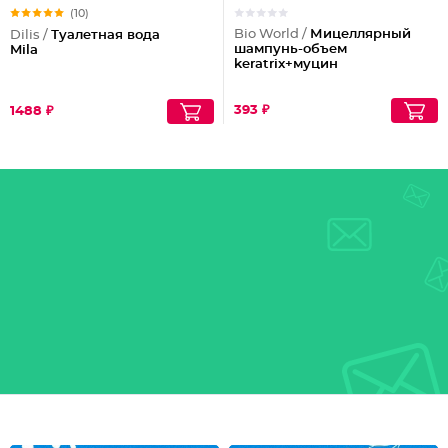
(10)
Bio World /
Мицеллярный
Dilis /
Туалетная вода
шампунь-объем
Mila
keratrix+муцин
393 ₽
1488 ₽