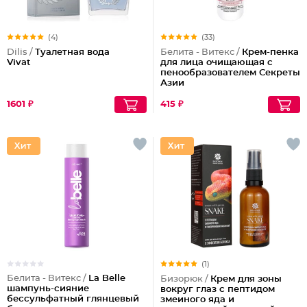
(4)
(33)
Dilis /
Туалетная вода
Белита - Витекс /
Крем-пенка
Vivat
для лица очищающая с
пенообразователем Секреты
Азии
1601 ₽
415 ₽
(1)
Белита - Витекс /
La Belle
Бизорюк /
Крем для зоны
шампунь-сияние
вокруг глаз с пептидом
бессульфатный глянцевый
змеиного яда и