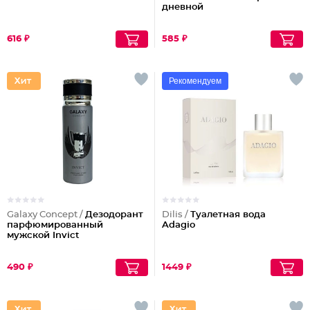
дневной
616 ₽
585 ₽
Рекомендуем
Galaxy Concept /
Дезодорант
Dilis /
Туалетная вода
парфюмированный
Adagio
мужской Invict
490 ₽
1449 ₽