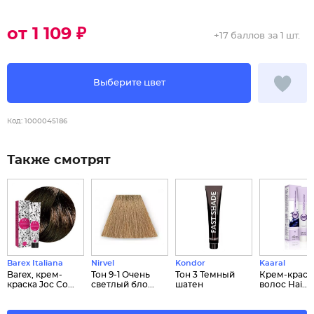
от 1 109 ₽
+
17 баллов
за 1 шт.
Выберите цвет
Код:
1000045186
Также смотрят
Barex Italiana
Nirvel
Kondor
Kaaral
Barex, крем-
Тон 9-1 Очень
Тон 3 Темный
Крем-краск
краска Joc Co...
светлый бло...
шатен
волос Hai...