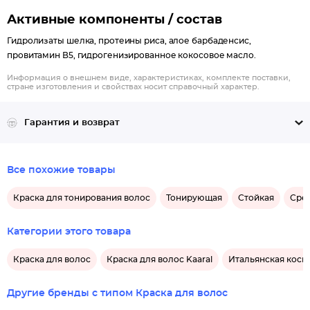
Активные компоненты / состав
Гидролизаты шелка, протеины риса, алое барбаденсис,
провитамин В5, гидрогенизированное кокосовое масло.
Информация о внешнем виде, характеристиках, комплекте поставки,
стране изготовления и свойствах носит справочный характер.
Гарантия и возврат
Все похожие товары
Краска для тонирования волос
Тонирующая
Стойкая
Сред
Категории этого товара
Краска для волос
Краска для волос Kaaral
Итальянская косм
Другие бренды с типом Краска для волос