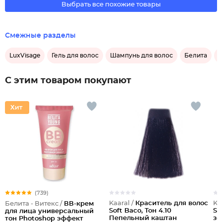
Выбрать все похожие товары
Смежные разделы
LuxVisage
Гель для волос
Шампунь для волос
Белита
С этим товаром покупают
(739)
Kaaral /
Краситель для волос
Ka
Белита - Витекс /
ВВ-крем
Soft Baco, Тон 4.10
So
для лица универсальный
Пепельный каштан
зо
тон Photoshop эффект