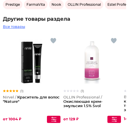
Prestige
FarmaVita
Nook
OLLIN Professional
Estel Profes
Другие товары раздела
Все товары
(1)
(1)
Ba
Nirvel /
Краситель для волос
OLLIN Professional /
кр
"Nature"
Окисляющая крем-
те
эмульсия 1.5% 5vol
зо
"Т
14
от 1004 ₽
от 129 ₽