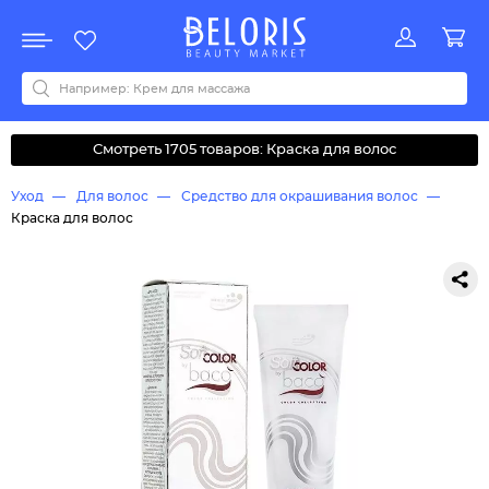
Распродажа
Акции
Новинки
Хит продаж
Все бренды
0-9
A
B
C
D
E
F
G
H
I
J
K
L
M
N
O
P
Q
R
S
T
U
V
W
Y
Z
А
Б
В
Д
З
И
М
О
К
Л
Н
П
Р
С
Т
У
Ф
Ч
Смотреть 1705 товаров: Краска для волос
Уход
Для волос
Средство для окрашивания волос
Краска для волос