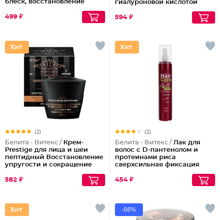
блеск, восстановление
гиалуроновой кислотой
волос шелк+пептиды
499 ₽
594 ₽
(2)
(2)
Белита - Витекс /
Крем-
Белита - Витекс /
Лак для
Prestige для лица и шеи
волос с D-пантенолом и
пептидный Восстановление
протеинами риса
упругости и сокращение
сверхсильная фиксация
морщин (ночной)
объем Maxi, 215 мл
582 ₽
454 ₽
-66%