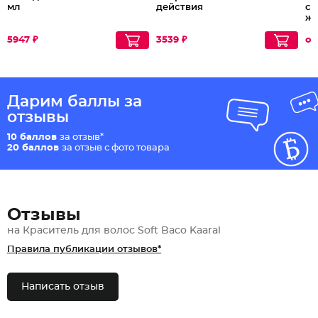
мл
действия
се
же
5947 ₽
3539 ₽
от
Дарим баллы за
отзывы
10 баллов
за отзыв*
20 баллов
за отзыв с фото товара
Отзывы
на Краситель для волос Soft Baco Kaaral
Правила публикации отзывов*
Написать отзыв