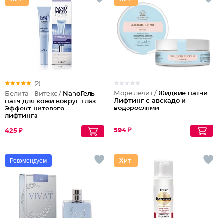
(2)
Море лечит /
Жидкие патчи
Белита - Витекс /
NanoГель-
Лифтинг с авокадо и
патч для кожи вокруг глаз
водорослями
Эффект нитевого
лифтинга
594 ₽
425 ₽
Рекомендуем