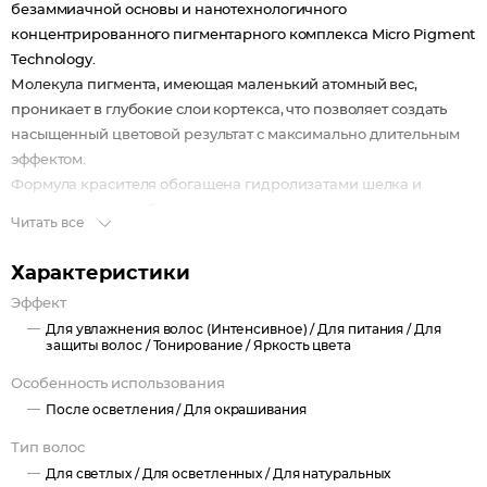
безаммиачной основы и нанотехнологичного
концентрированного пигментарного комплекса Micro Pigment
Technology.
Молекула пигмента, имеющая маленький атомный вес,
проникает в глубокие слои кортекса, что позволяет создать
насыщенный цветовой результат с максимально длительным
эффектом.
Формула красителя обогащена гидролизатами шелка и
протеинами риса, благодаря которым сохраняется
Читать все
целостность структуры волоса.
Отсутствие агрессивной среды и наличие в составе Алоэ
Характеристики
Барбаденсиса, провитамина B5 и гидрогенизированного
Эффект
кокосового масла обеспечивают дополнительное увлажнение,
Для увлажнения волос (Интенсивное) /
Для питания /
Для
защиту волос и кожи головы во время окрашивания.
защиты волос /
Тонирование /
Яркость цвета
Новый краситель может использоваться для всех видов
Особенность использования
окрашивания волос:
- тонирование осветленных и натуральных волос, стойкое
После осветления /
Для окрашивания
окрашивание тон в тон, окрашивание с осветлением.
Тип волос
Роскошная палитра, легкость в применении, безупречное
Для светлых /
Для осветленных /
Для натуральных
качество ингредиентов Soft Color by Baco обеспечивают