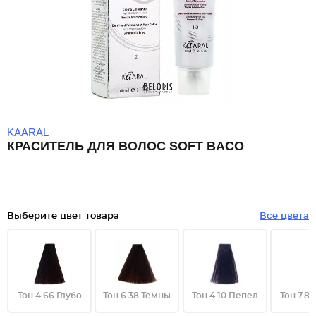
KAARAL
КРАСИТЕЛЬ ДЛЯ ВОЛОС SOFT BACO
Выберите цвет товара
Все цвета
Тон 4.66 Глубо
Тон 6.38 Темны
Тон 4.10 Пепел
Тон 7.8