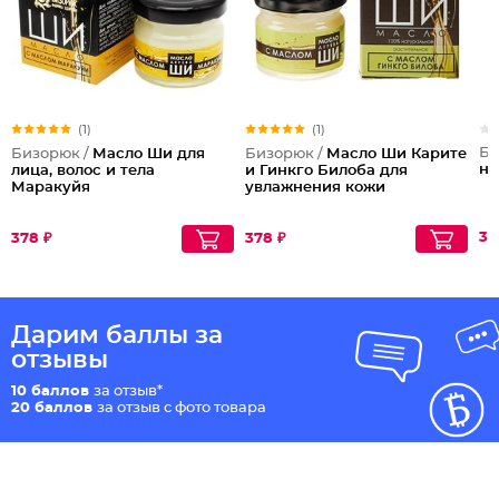
(1)
(1)
Би
Бизорюк /
Масло Ши для
Бизорюк /
Масло Ши Карите
не
лица, волос и тела
и Гинкго Билоба для
Маракуйя
увлажнения кожи
37
378 ₽
378 ₽
Дарим баллы за
отзывы
10 баллов
за отзыв*
20 баллов
за отзыв с фото товара