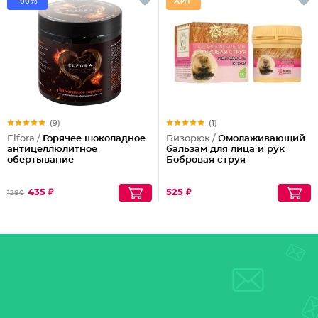
-66%
(9)
(1)
Elfora /
Горячее шоколадное
Бизорюк /
Омолаживающий
антицеллюлитное
бальзам для лица и рук
обертывание
Бобровая струя
435 ₽
525 ₽
1280