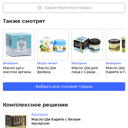
Характеристики товара
Также смотрят
Бизорюк
Море лечит
Бизорюк
Бизорюк
Масло ши с
Масло Ши
Масло Ши для
Масло Ши
маслом арганы
фейхоа
лица с Санда...
Карите и Ги
...
...
Выбрать все похожие товары
Комплексное решение
Бизорюк
Масло Ши Карите с белым
мускусом