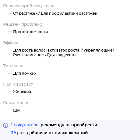
Решаем проблему кожи
От растяжек /
Для профилактики растяжек
Решаем проблему
Против ломкости
Эффект
Для роста волос (активатор роста) /
Укрепляющий /
Разглаживание /
Для гладкости
Тип волос
Для ломких
Пол и возраст
Женский
Сорта масел
Ши
1 покупатель
рекомендуют приобрести
39 раз
добавили в список желаний