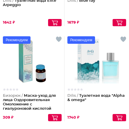
Dilis /
Туалетная вода Elite
Dilis /
Blue ray
Arpeggio
1642 ₽
1679 ₽
Рекомендуем
Рекомендуем
Бизорюк /
Маска-уход для
Dilis /
Туалетная вода "Alpha
лица Оздоровительная
& omega"
Омоложение с
гиалуроновой кислотой
309 ₽
1740 ₽