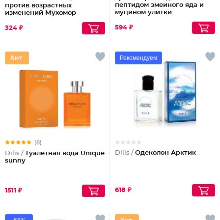
пептидом змеиного яда и
против возрастных
муцином улитки
изменений Мухомор
594 ₽
324 ₽
Рекомендуем
(8)
Dilis /
Одеколон Арктик
Dilis /
Туалетная вода Unique
sunny
618 ₽
1511 ₽