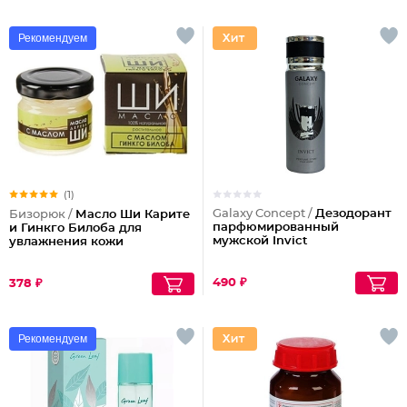
Рекомендуем
(1)
Galaxy Concept /
Дезодорант
Бизорюк /
Масло Ши Карите
парфюмированный
и Гинкго Билоба для
мужской Invict
увлажнения кожи
490 ₽
378 ₽
Рекомендуем