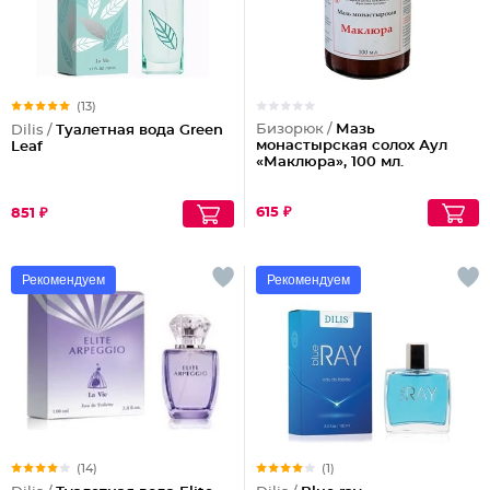
(13)
Бизорюк /
Мазь
Dilis /
Туалетная вода Green
монастырская солох Аул
Leaf
«Маклюра», 100 мл.
615 ₽
851 ₽
Рекомендуем
Рекомендуем
(14)
(1)