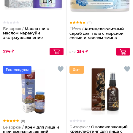
(4)
Бизорюк /
Масло ши с
Elfora /
Антицеллюлитный
маслом маракуйи
скраб для тела с морской
экстраувлажнение
солью и маслом тмина
594 ₽
254 ₽
849
Рекомендуем
(8)
Бизорюк /
Омолаживающий
Бизорюк /
Крем для лица и
крем-лифтинг для лица с
шеи омолаживающий