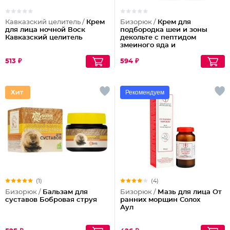
Кавказский целитель /
Крем
Бизорюк /
Крем для
для лица ночной Воск
подбородка шеи и зоны
Кавказский целитель
декольте с пептидом
змеиного яда и
антиоксидантами
513 ₽
594 ₽
Рекомендуем
(1)
(4)
Бизорюк /
Бальзам для
Бизорюк /
Мазь для лица От
суставов Бобровая струя
ранних морщин Солох
Аул