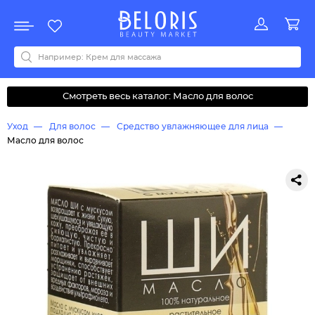
Распродажа
Акции
Новинки
Хит продаж
Все бренды
0-9
A
B
C
D
E
F
G
H
I
J
K
L
M
N
O
P
Q
R
S
T
U
V
W
Y
Z
А
Б
В
Д
З
И
М
О
К
Л
Н
П
Р
С
Т
У
Ф
Ч
Смотреть весь каталог: Масло для волос
Уход
Для волос
Средство увлажняющее для лица
Масло для волос