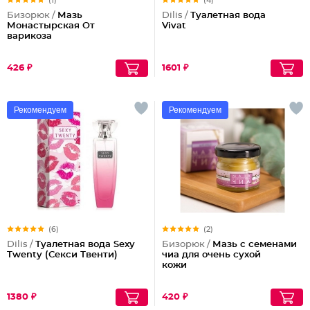
(1)
(4)
Бизорюк /
Мазь
Dilis /
Туалетная вода
Монастырская От
Vivat
варикоза
426 ₽
1601 ₽
Рекомендуем
Рекомендуем
(6)
(2)
Dilis /
Туалетная вода Sexy
Бизорюк /
Мазь с семенами
Twenty (Секси Твенти)
чиа для очень сухой
кожи
1380 ₽
420 ₽