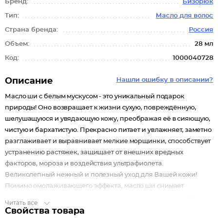
Бренд:
Бизорюк
Тип:
Масло для волос
Страна бренда:
Россия
Объем:
28 мл
Код:
1000040728
Описание
Нашли ошибку в описании?
Масло ши с белым мускусом - это уникальный подарок
природы! Оно возвращает к жизни сухую, повреждённую,
шелушащуюся и увядающую кожу, преображая её в сияющую,
чистую и бархатистую. Прекрасно питает и увлажняет, заметно
разглаживает и выравнивает мелкие морщинки, способствует
устранению растяжек, защищает от внешних вредных
факторов, мороза и воздействия ультрафиолета.
Великолепный нежный и полезный уход для Вашей кожи!
Помимо омолаживающего эффекта, масло ши снимает
различные воспалительные и аллергические реакции. Масло
Читать все
с белым мускусом хорошо восполняет дефицит влаги,
Свойства товара