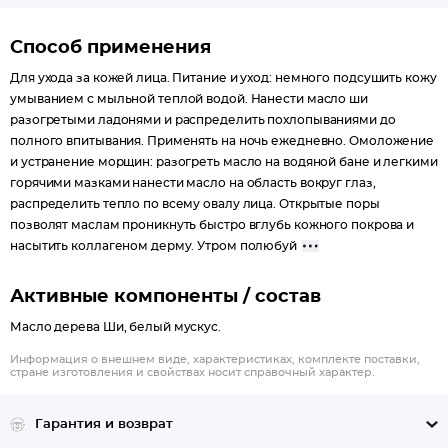
Способ применения
Для ухода за кожей лица. Питание и уход: немного подсушить кожу
умыванием с мыльной теплой водой. Нанести масло ши
разогретыми ладонями и распределить похлопываниями до
полного впитывания. Применять на ночь ежедневно. Омоложение
и устранение морщин: разогреть масло на водяной бане и легкими
горячими мазками нанести масло на область вокруг глаз,
распределить тепло по всему овалу лица. Открытые поры
позволят маслам проникнуть быстро вглубь кожного покрова и
насытить коллагеном дерму. Утром полюбуй
Активные компоненты / состав
Масло дерева Ши, белый мускус.
Информация о внешнем виде, характеристиках, комплекте поставки,
стране изготовления и свойствах носит справочный характер.
Гарантия и возврат