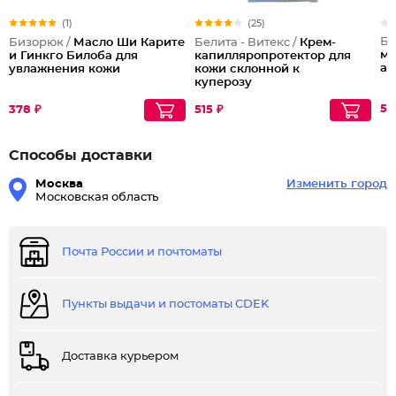
(1)
(25)
Би
Бизорюк /
Масло Ши Карите
Белита - Витекс /
Крем-
ма
и Гинкго Билоба для
капилляропротектор для
ан
увлажнения кожи
кожи склонной к
куперозу
59
378 ₽
515 ₽
Способы доставки
Москва
Изменить город
Московская область
Почта России и почтоматы
Пункты выдачи и постоматы CDEK
Доставка курьером