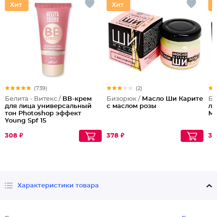
(739)
(2)
Белита - Витекс /
ВВ-крем
Бизорюк /
Масло Ши Карите
Би
для лица универсальный
с маслом розы
ли
тон Photoshop эффект
Ма
Young Spf 15
308 ₽
378 ₽
37
Характеристики товара