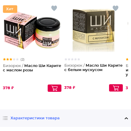
(2)
Бизорюк /
Масло Ши Карите
Бизорюк /
Масло Ши Карите
Би
с белым мускусом
с маслом розы
и 
ув
378 ₽
378 ₽
37
Характеристики товара