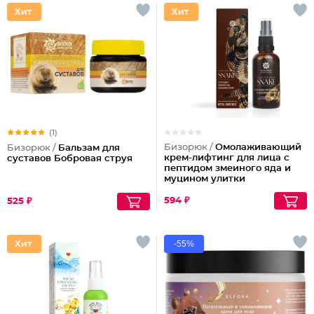
(1)
Бизорюк /
Омолаживающий
Бизорюк /
Бальзам для
крем-лифтинг для лица с
суставов Бобровая струя
пептидом змеиного яда и
муцином улитки
594 ₽
525 ₽
-55%