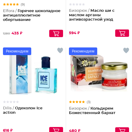
(9)
Бизорюк /
Масло ши с
Elfora /
Горячее шоколадное
маслом арганы
антицеллюлитное
антивозрастной уход
обертывание
594 ₽
435 ₽
1280
Рекомендуем
Рекомендуем
(3)
Dilis /
Одеколон Ice
Бизорюк /
Кольдкрем
action
Божественный бархат
616 ₽
480 ₽