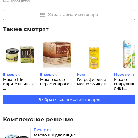
Код:
1000685302
Характеристики товара
Также смотрят
Бизорюк
Бизорюк
Kora
Море лечит
Масло Ши
Масло какао
Гидрофильное
Масло
Карите и Гинкго
нерафинирован...
масло Очищен...
спирулины 
...
лица ...
Выбрать все похожие товары
Комплексное решение
Бизорюк
Масло Ши для лица с