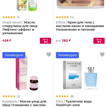
(1)
(4)
Море лечит /
Масло
Elfora /
Крем для тела с
спирулины для лица
маслами какао и макадамии
Лифтинг-эффект и
Увлажнение и питание
увлажнение
426 ₽
382 ₽
849
Рекомендуем
Рекомендуем
(2)
(8)
Бизорюк /
Маска-уход для
Dilis /
Туалетная вода
лица Очищение с маслом
Steelman zone