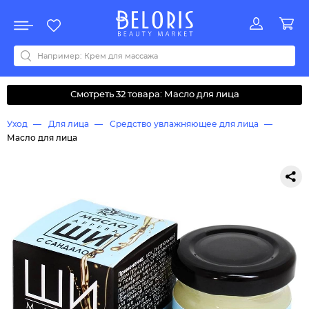
Распродажа
Акции
Новинки
Хит продаж
Все бренды
0-9
A
B
C
D
E
F
G
H
I
J
K
L
M
N
O
P
Q
R
S
T
U
V
W
Y
Z
А
Б
В
Д
З
И
М
О
К
Л
Н
П
Р
С
Т
У
Ф
Ч
Смотреть 32 товара: Масло для лица
Уход
Для лица
Средство увлажняющее для лица
Масло для лица