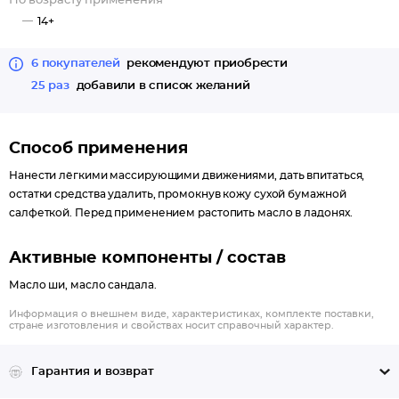
По возрасту применения
14+
6 покупателей
рекомендуют приобрести
25 раз
добавили в список желаний
Способ применения
Нанести лёгкими массирующими движениями, дать впитаться,
остатки средства удалить, промокнув кожу сухой бумажной
салфеткой. Перед применением растопить масло в ладонях.
Активные компоненты / состав
Масло ши, масло сандала.
Информация о внешнем виде, характеристиках, комплекте поставки,
стране изготовления и свойствах носит справочный характер.
Гарантия и возврат