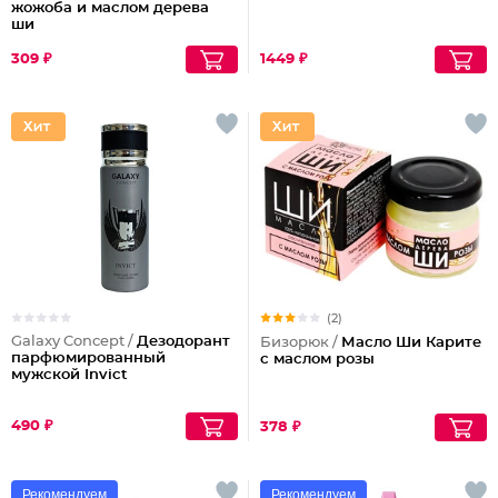
жожоба и маслом дерева
ши
309 ₽
1449 ₽
(2)
Galaxy Concept /
Дезодорант
Бизорюк /
Масло Ши Карите
парфюмированный
с маслом розы
мужской Invict
490 ₽
378 ₽
Рекомендуем
Рекомендуем