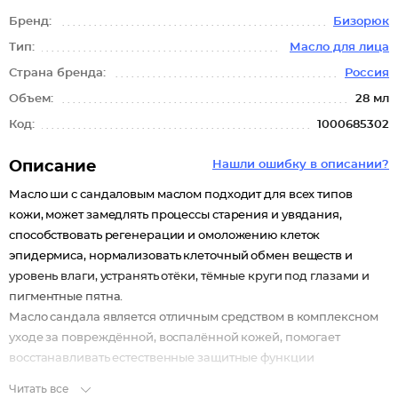
Бренд:
Бизорюк
Тип:
Масло для лица
Страна бренда:
Россия
Объем:
28 мл
Код:
1000685302
Описание
Нашли ошибку в описании?
Масло ши с сандаловым маслом подходит для всех типов
кожи, может замедлять процессы старения и увядания,
способствовать регенерации и омоложению клеток
эпидермиса, нормализовать клеточный обмен веществ и
уровень влаги, устранять отёки, тёмные круги под глазами и
пигментные пятна.
Масло сандала является отличным средством в комплексном
уходе за повреждённой, воспалённой кожей, помогает
восстанавливать естественные защитные функции
эпидермиса.
Читать все