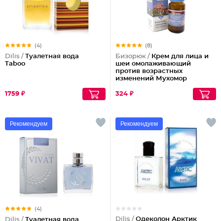
(4)
(8)
Dilis /
Туалетная вода
Бизорюк /
Крем для лица и
Taboo
шеи омолаживающий
против возрастных
изменений Мухомор
1759 ₽
324 ₽
Рекомендуем
Рекомендуем
(4)
Dilis /
Одеколон Арктик
Dilis /
Туалетная вода