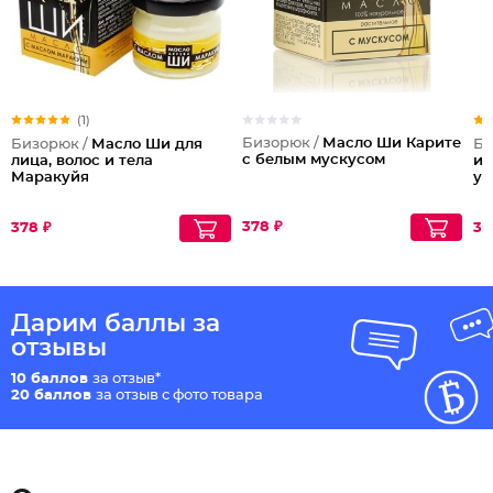
(1)
Бизорюк /
Масло Ши Карите
Бизорюк /
Масло Ши для
Би
с белым мускусом
лица, волос и тела
и 
Маракуйя
ув
378 ₽
378 ₽
37
Дарим баллы за
отзывы
10 баллов
за отзыв*
20 баллов
за отзыв с фото товара