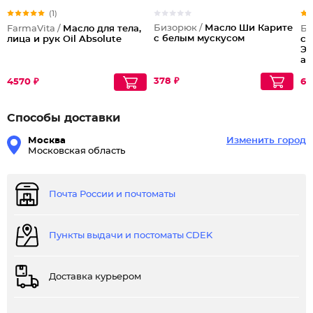
(1)
Бизорюк /
Масло Ши Карите
FarmaVita /
Масло для тела,
Бе
с белым мускусом
лица и рук Oil Absolute
сы
Эн
ан
де
378 ₽
4570 ₽
62
Способы доставки
Москва
Изменить город
Московская область
Почта России и почтоматы
Пункты выдачи и постоматы CDEK
Доставка курьером