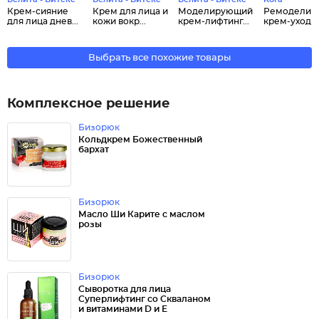
Крем-сияние
Крем для лица и
Моделирующий
Ремоделир
для лица днев...
кожи вокр...
крем-лифтинг...
крем-уход ..
Выбрать все похожие товары
Комплексное решение
Бизорюк
Кольдкрем Божественный
бархат
Бизорюк
Масло Ши Карите с маслом
розы
Бизорюк
Сыворотка для лица
Суперлифтинг со Скваланом
и витаминами D и Е