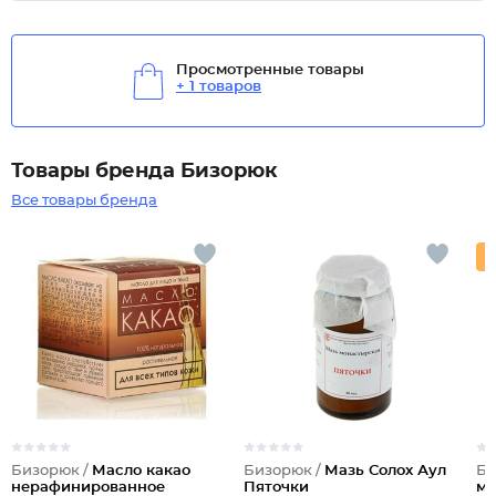
Просмотренные товары
+ 1 товаров
Товары бренда Бизорюк
Все товары бренда
Бизорюк /
Масло какао
Бизорюк /
Мазь Солох Аул
Би
нерафинированное
Пяточки
мо