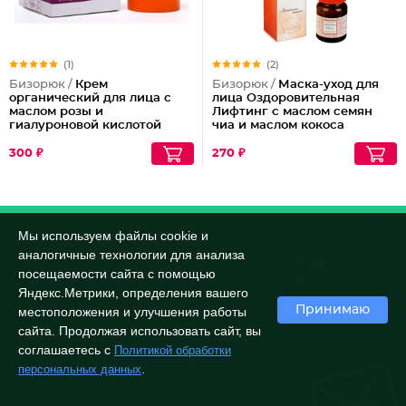
(1)
(2)
Бизорюк /
Крем
Бизорюк /
Маска-уход для
органический для лица с
лица Оздоровительная
маслом розы и
Лифтинг с маслом семян
гиалуроновой кислотой
чиа и маслом кокоса
300 ₽
270 ₽
Мы используем файлы cookie и
аналогичные технологии для анализа
посещаемости сайта с помощью
Яндекс.Метрики, определения вашего
Принимаю
местоположения и улучшения работы
сайта. Продолжая использовать сайт, вы
соглашаетесь с
Политикой обработки
.
персональных данных