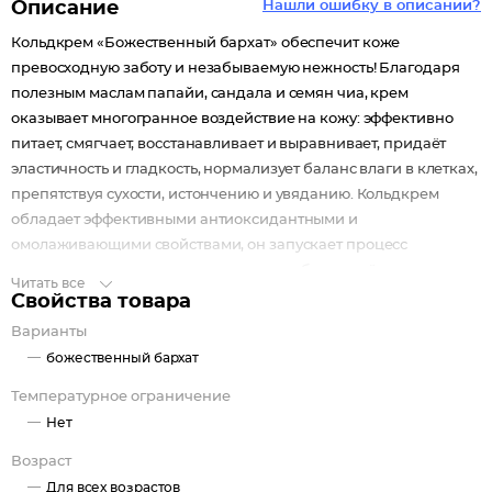
Описание
Нашли ошибку в описании?
Кольдкрем «Божественный бархат» обеспечит коже
превосходную заботу и незабываемую нежность! Благодаря
полезным маслам папайи, сандала и семян чиа, крем
оказывает многогранное воздействие на кожу: эффективно
питает, смягчает, восстанавливает и выравнивает, придаёт
эластичность и гладкость, нормализует баланс влаги в клетках,
препятствуя сухости, истончению и увяданию. Кольдкрем
обладает эффективными антиоксидантными и
омолаживающими свойствами, он запускает процесс
регенерации в клетках кожи, что способствует её тонусу,
Читать все
обновлению, разглаживанию и упругости.
Свойства товара
Крем так же прекрасно успокаивает нежную и чувствительную
Варианты
кожу, устраняет покраснения и шелушения, восстанавливает
божественный бархат
иммунитет кожи и ее защитные функции. Подарите своей
коже божественный уход с бархатным кольдкремом Бизорюк,
Температурное ограничение
и Ваша кожа станет шелковистой, нежной и сияющей
Нет
великолепием!
Возраст
Для всех возрастов