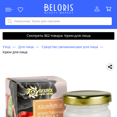
Распродажа
Акции
Новинки
Хит продаж
Все бренды
0-9
A
B
C
D
E
F
G
H
I
J
K
L
M
N
O
P
Q
R
S
T
U
V
W
Y
Z
А
Б
В
Д
З
И
М
О
К
Л
Н
П
Р
С
Т
У
Ф
Ч
Смотреть 362 товара: Крем для лица
Уход
Для лица
Средство увлажняющее для лица
Крем для лица