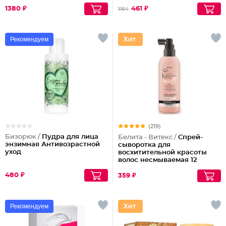
1380 ₽
461 ₽
1154
Рекомендуем
(219)
Бизорюк /
Пудра для лица
Белита - Витекс /
Спрей-
энзимная Антивозрастной
сыворотка для
уход
восхитительной красоты
волос несмываемая 12
эффектов Совершенные
480 ₽
Волосы
359 ₽
Рекомендуем