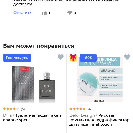
доставку!
Ответить
1
0
Вам может понравиться
Рекомендуем
-60%
(5)
(4)
Dilis /
Туалетная вода Take a
Belor Design /
Рисовая
chance sport
компактная пудра фиксатор
для лица Final touch