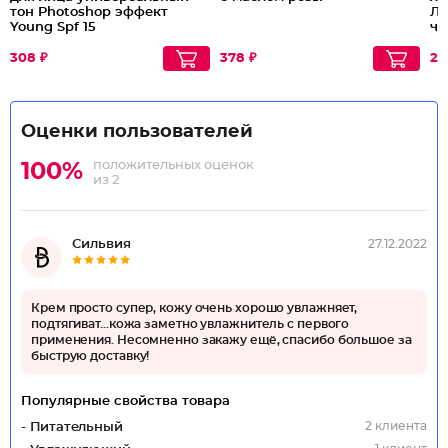
тон Photoshop эффект
Ли
Young Spf 15
чи
308 ₽
378 ₽
27
Оценки пользователей
положительных оценок
100%
из 2
Сильвия
27.12.2022
Крем просто супер, кожу очень хорошо увлажняет,
подтягиват...кожа заметно увлажнитель с первого
применения. Несомненно закажу ещё, спасибо большое за
быструю доставку!
Популярные свойства товара
2 клиента
- Питательный