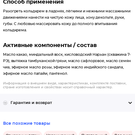
Способ применения
Разогреть кольдкрем в ладонях, лёгкими и нежными массажными
движениями нанести на чистую кожу лица, зону декольте, руки,
губы. С любовью массировать кожу до полного впитывания
кольдкрема.
Активные компоненты / состав
Масло какао, миндальный воск, кисловодский Нарзан (скважина 7-
РЭ), вытяжка тамбуканской грязи, масло сафлоровое, масло семян
чиа, эфирное масло розы, эфирное масло индийского сандала,
эфирное масло папайи, пантенол.
Информация о внешнем виде, характеристиках, комплекте поставки,
стране изготовления и свойствах носит справочный характер.
Гарантия и возврат
Все похожие товары