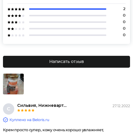
2
0
0
0
0
Написать отзыв
Сильвия, Нижневартовск
27.12.2022
С
Куплено на Beloris.ru
Крем просто супер, кожу очень хорошо увлажняет,