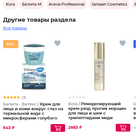
Kora
Белита-М
Aravia Professional
Janssen Cosmetics
Бе
Другие товары раздела
Все товары
(3)
Kora /
Ремоделирующий
Ic
Белита - Витекс /
Крем для
крем-уход против морщин
кр
лица и кожи вокруг глаз на
для лица и шеи с
ви
термальной воде с
трипептидами меди
во
микросферами голубого
ретинола 24 часа Blue
Therm
2663 ₽
543 ₽
40