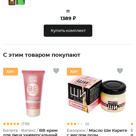
=
1389 ₽
Купить комплект
С этим товаром покупают
(739)
(2)
Белита - Витекс /
ВВ-крем
Бизорюк /
Масло Ши Карите
Би
для лица универсальный
с маслом розы
ли