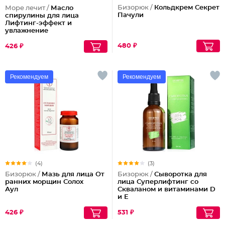
Бизорюк /
Кольдкрем Секрет
Море лечит /
Масло
Пачули
спирулины для лица
Лифтинг-эффект и
увлажнение
480 ₽
426 ₽
Рекомендуем
Рекомендуем
(4)
(3)
Бизорюк /
Мазь для лица От
Бизорюк /
Сыворотка для
ранних морщин Солох
лица Суперлифтинг со
Аул
Скваланом и витаминами D
и Е
426 ₽
531 ₽