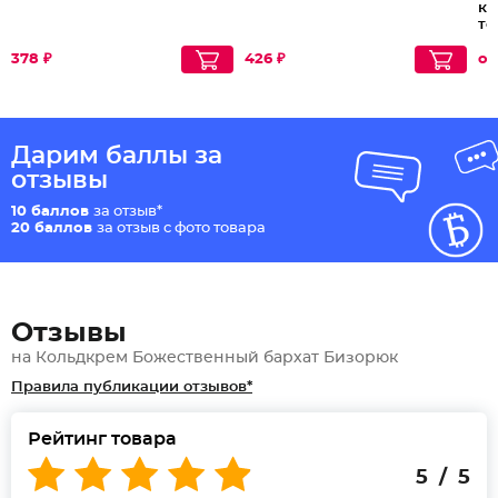
ка
то
ст
378 ₽
426 ₽
от
Дарим баллы за
отзывы
10 баллов
за отзыв*
20 баллов
за отзыв с фото товара
Отзывы
на Кольдкрем Божественный бархат Бизорюк
Правила публикации отзывов*
Рейтинг товара
5 / 5