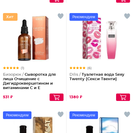
Рекомендуем
(1)
(6)
Бизорюк /
Сыворотка для
Dilis /
Туалетная вода Sexy
лица Очищение с
Twenty (Секси Твенти)
Дигидрокверцетином и
витаминами С и Е
531 ₽
1380 ₽
Рекомендуем
Рекомендуем