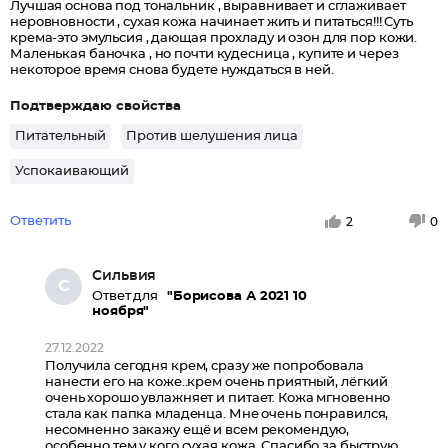
Лучшая основа под тональник , выравнивает и сглаживает
неровновности , сухая кожа начинает жить и питаться!!! Суть
крема-это эмульсия , дающая прохладу и озон для пор кожи.
Маленькая баночка , но почти кудесница , купите и через
некоторое время снова будете нуждаться в ней.
Подтверждаю свойства
Питательный
Против шелушения лица
Успокаивающий
Ответить
2
0
Сильвия
С
Ответ для
"Борисова А 2021 10
ноября"
27.12.2022
Получила сегодня крем, сразу же попробовала
нанести его на коже..крем очень приятный, лёгкий
очень хорошо увлажняет и питает. Кожа мгновенно
стала как папка младенца. Мне очень понравился,
несомненно закажу ещё и всем рекомендую,
особенно тем у кого сухая кожа. Спасибо за быструю