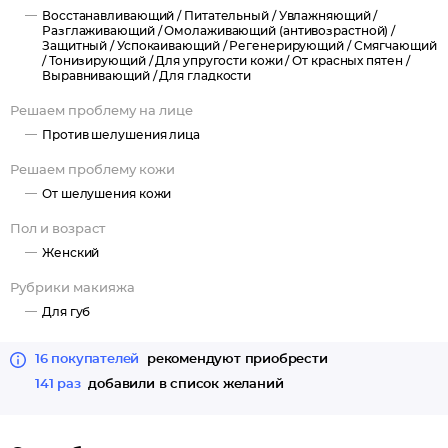
Восстанавливающий /
Питательный /
Увлажняющий /
Разглаживающий /
Омолаживающий (антивозрастной) /
Защитный /
Успокаивающий /
Регенерирующий /
Смягчающий
/
Тонизирующий /
Для упругости кожи /
От красных пятен /
Выравнивающий /
Для гладкости
Решаем проблему на лице
Против шелушения лица
Решаем проблему кожи
От шелушения кожи
Пол и возраст
Женский
Рубрики макияжа
Для губ
16 покупателей
рекомендуют приобрести
141 раз
добавили в список желаний