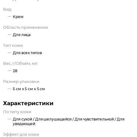
Вид
Крем
Область применения
Для лица
Тип кожи
Для всех типов
Вес, г/Объём, мл
28
Размер упаковки
5 см x 5 см x 5 см
Характеристики
По типу кожи
Для сухой /
Для шелушащейся /
Для чувствительной /
Для
увядающей
Эффект для кожи