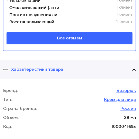
1 клиент
- Увлажняющий
1 клиент
- Омолаживающий (антивозрастной)
1 клиент
- Против шелушения лица
1 клиент
- Восстанавливающий
Все отзывы
Характеристики товара
Бренд:
Бизорюк
Тип:
Крем для лица
Страна бренда:
Россия
Объем:
28 мл
Код:
1000041695