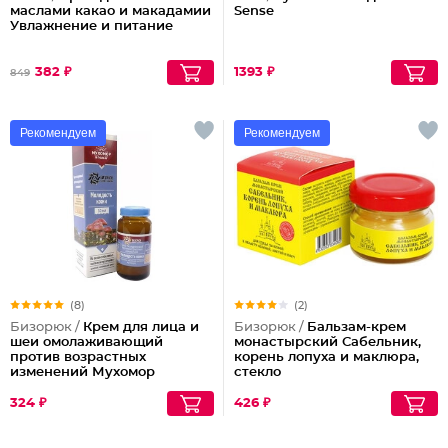
маслами какао и макадамии
Sense
Увлажнение и питание
382 ₽
1393 ₽
849
Рекомендуем
Рекомендуем
(8)
(2)
Бизорюк /
Крем для лица и
Бизорюк /
Бальзам-крем
шеи омолаживающий
монастырский Сабельник,
против возрастных
корень лопуха и маклюра,
изменений Мухомор
стекло
324 ₽
426 ₽