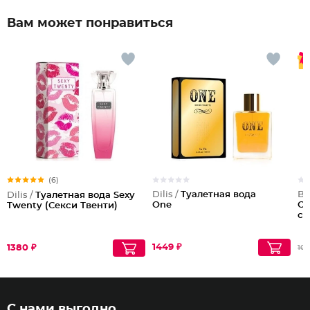
Вам может понравиться
(6)
Dilis /
Туалетная вода
Be
Dilis /
Туалетная вода Sexy
One
Co
Twenty (Секси Твенти)
си
1449 ₽
1380 ₽
105
С нами выгодно