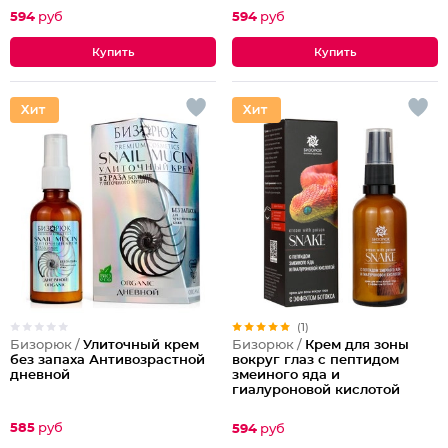
594
руб
594
руб
(1)
Бизорюк /
Улиточный крем
Бизорюк /
Крем для зоны
без запаха Антивозрастной
вокруг глаз с пептидом
дневной
змеиного яда и
гиалуроновой кислотой
585
руб
594
руб