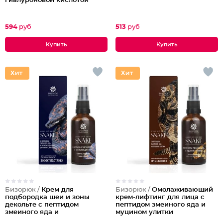
гиалуроновой кислотой
594
руб
513
руб
Бизорюк /
Крем для
Бизорюк /
Омолаживающий
подбородка шеи и зоны
крем-лифтинг для лица с
декольте с пептидом
пептидом змеиного яда и
змеиного яда и
муцином улитки
антиоксидантами