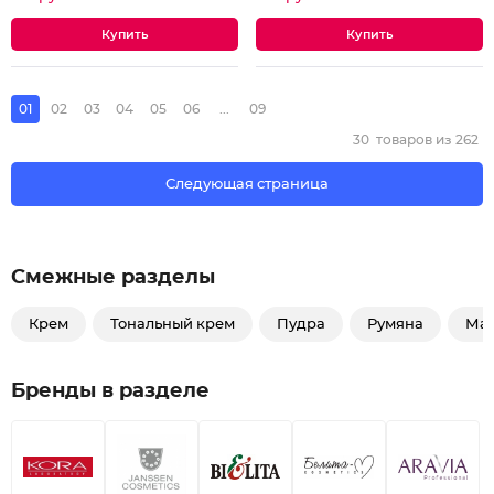
01
02
03
04
05
06
...
09
30
товаров из
262
Следующая страница
Смежные разделы
Крем
Тональный крем
Пудра
Румяна
Ма
Бренды в разделе