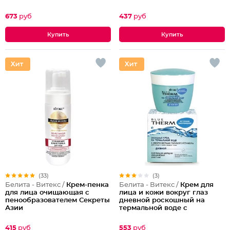
60+
673
руб
437
руб
(33)
(3)
Белита - Витекс /
Крем-пенка
Белита - Витекс /
Крем для
для лица очищающая с
лица и кожи вокруг глаз
пенообразователем Секреты
дневной роскошный на
Азии
термальной воде с
микросферами голубого
ретинола Blue Therm
415
руб
553
руб