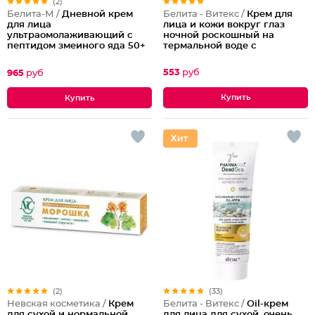
(2)
Белита - Витекс /
Крем для
Белита-М /
Дневной крем
лица и кожи вокруг глаз
для лица
ночной роскошный на
ультраомолаживающий с
термальной воде с
пептидом змеиного яда 50+
микросферами голубого
ретинола Blue Therm
553
руб
965
руб
(2)
(33)
Невская косметика /
Крем
Белита - Витекс /
Oil-крем
для сухой и нормальной
для лица для сухой, очень