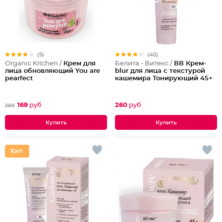
(5)
(40)
Organic Kitchen /
Крем для
Белита - Витекс /
ВВ Крем-
лица обновляющий You are
blur для лица с текстурой
pearfect
кашемира Тонирующий 45+
169
руб
260
руб
288