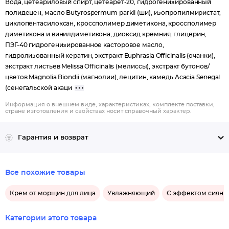
Вода, цетеариловый спирт, цетеарет-20, гидрогенизированный
полидецен, масло Butyrospermum parkii (ши), изопропилмиристат,
циклопентасилоксан, кроссполимер диметикона, кроссполимер
диметикона и винилдиметикона, диоксид кремния, глицерин,
ПЭГ-40 гидрогенизированное касторовое масло,
гидролизованный кератин, экстракт Euphrasia Officinalis (очанки),
экстракт листьев Melissa Officinalis (мелиссы), экстракт бутонов/
цветов Magnolia Biondii (магнолии), лецитин, камедь Acacia Senegal
(сенегальской акаци
Информация о внешнем виде, характеристиках, комплекте поставки,
стране изготовления и свойствах носит справочный характер.
Гарантия и возврат
Все похожие товары
Крем от морщин для лица
Увлажняющий
С эффектом сияни
Категории этого товара