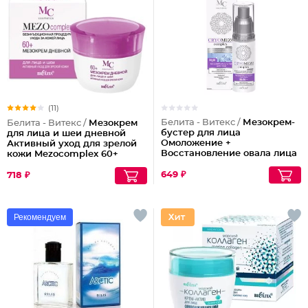
(11)
Белита - Витекс /
Мезокрем-
Белита - Витекс /
Мезокрем
бустер для лица
для лица и шеи дневной
Омоложение +
Активный уход для зрелой
Восстановление овала лица
кожи Mezocomplex 60+
50-60 лет
649 ₽
718 ₽
Рекомендуем