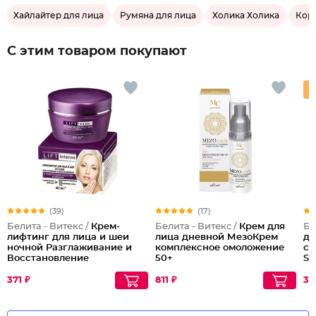
Хайлайтер для лица
Румяна для лица
Холика Холика
Кор
С этим товаром покупают
(39)
(17)
Белита - Витекс /
Крем-
Белита - Витекс /
Крем для
Бе
лифтинг для лица и шеи
лица дневной МезоКрем
дл
ночной Разглаживание и
комплексное омоложение
со
Восстановление
50+
SP
371 ₽
811 ₽
30