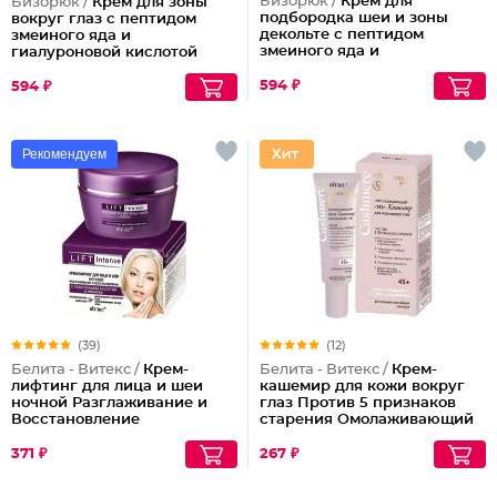
Бизорюк /
Крем для
Бизорюк /
Крем для зоны
подбородка шеи и зоны
вокруг глаз с пептидом
декольте с пептидом
змеиного яда и
змеиного яда и
гиалуроновой кислотой
антиоксидантами
594 ₽
594 ₽
Рекомендуем
(39)
(12)
Белита - Витекс /
Крем-
Белита - Витекс /
Крем-
лифтинг для лица и шеи
кашемир для кожи вокруг
ночной Разглаживание и
глаз Против 5 признаков
Восстановление
старения Омолаживающий
45+
371 ₽
267 ₽