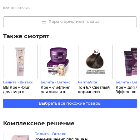
Код:
1000077615
Характеристики товара
Также смотрят
Белита - Витекс
Белита - Витекс
FarmaVita
Белита - Вит
ВВ Крем-blur
Крем-лифтинг
Тон 6.7 Светлый
Крем для л
для лица с т...
для лица и ш...
коричневы...
Эффект конт.
Выбрать все похожие товары
Комплексное решение
Белита - Витекс
Крем-кашемир для лица и