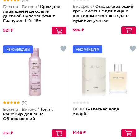
(23)
Бизорюк /
Омолаживающий
Белита - Витекс /
Крем для
крем-лифтинг для лица с
лица шеи и декольте
пептидом змеиного яда и
дневной Суперлифтинг
муцином улитки
Гиалурон Lift 45+
594 ₽
521 ₽
Рекомендуем
Рекомендуем
(10)
Dilis /
Туалетная вода
Белита - Витекс /
Тоник-
Adagio
кашемир для лица
Обновляющий
1449 ₽
231 ₽