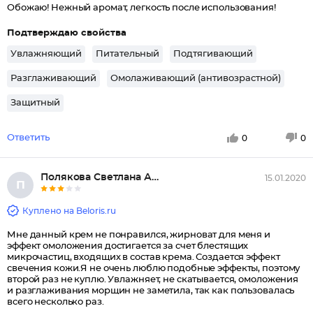
Обожаю! Нежный аромат, легкость после использования!
Подтверждаю свойства
Увлажняющий
Питательный
Подтягивающий
Разглаживающий
Омолаживающий (антивозрастной)
Защитный
Ответить
0
0
Полякова Светлана Александровн...
15.01.2020
П
Куплено на Beloris.ru
Мне данный крем не понравился, жирноват для меня и
эффект омоложения достигается за счет блестящих
микрочастиц, входящих в состав крема. Создается эффект
свечения кожи.Я не очень люблю подобные эффекты, поэтому
второй раз не куплю. Увлажняет, не скатывается, омоложения
и разглаживания морщин не заметила, так как пользовалась
всего несколько раз.