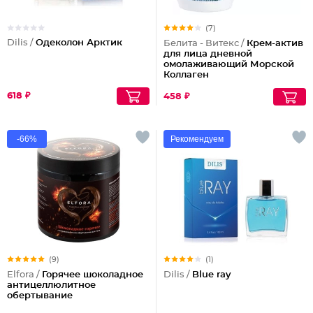
(7)
Dilis /
Одеколон Арктик
Белита - Витекс /
Крем-актив
для лица дневной
омолаживающий Морской
Коллаген
618 ₽
458 ₽
-66%
Рекомендуем
(9)
(1)
Elfora /
Горячее шоколадное
Dilis /
Blue ray
антицеллюлитное
обертывание