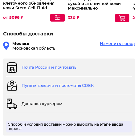
клеточного обновления
сухой и атопичной кожи
ка
кожи Stem Cell Fluid
Максимально
45
питающий
от 5096 ₽
330 ₽
26
Способы доставки
Москва
Изменить город
Московская область
Почта России и почтоматы
Пункты выдачи и постоматы CDEK
Доставка курьером
Способ и условия доставки можно выбрать на этапе ввода
адреса