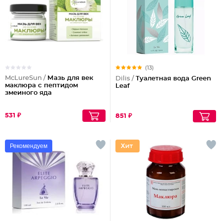
(13)
McLureSun /
Мазь для век
Dilis /
Туалетная вода Green
маклюра с пептидом
Leaf
змеиного яда
531 ₽
851 ₽
Рекомендуем