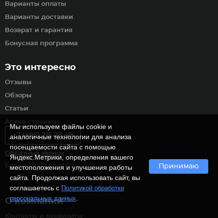
Варианты оплаты
Варианты доставки
Возврат и гарантия
Бонусная программа
Это интересно
Отзывы
Обзоры
Статьи
Архив страниц
Мы используем файлы cookie и
+7 (495) 215 28 49
аналогичные технологии для анализа
посещаемости сайта с помощью
Обратный звонок
Яндекс.Метрики, определения вашего
Будни с 9:00 до 18:00
Принимаю
местоположения и улучшения работы
сайта. Продолжая использовать сайт, вы
соглашаетесь с
Политикой обработки
.
персональных данных
О компании
Контакты и реквизиты