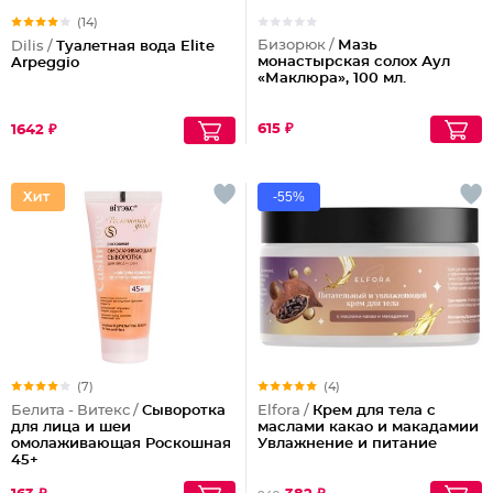
(14)
Бизорюк /
Мазь
Dilis /
Туалетная вода Elite
монастырская солох Аул
Arpeggio
«Маклюра», 100 мл.
615 ₽
1642 ₽
-55%
(7)
(4)
Белита - Витекс /
Cыворотка
Elfora /
Крем для тела с
для лица и шеи
маслами какао и макадамии
омолаживающая Роскошная
Увлажнение и питание
45+