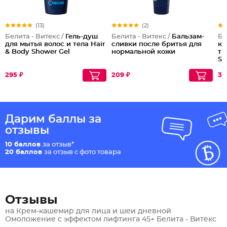
(13)
(2)
Белита - Витекс /
Гель-душ
Белита - Витекс /
Бальзам-
Бе
для мытья волос и тела Hair
сливки после бритья для
ко
& Body Shower Gel
нормальной кожи
ти
Sh
Co
295 ₽
209 ₽
30
Дарим баллы за
отзывы
10 баллов
за отзыв*
20 баллов
за отзыв с фото товара
Отзывы
на Крем-кашемир для лица и шеи дневной
Омоложение с эффектом лифтинга 45+ Белита - Витекс