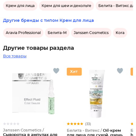
Крем для лица
Крем для шеи и декольте
Белита - Витэкс дл
Другие бренды с типом Крем для лица
Aravia Professional
Белита-М
Janssen Cosmetics
Kora
Другие товары раздела
Все товары
(33)
Janssen Cosmetics /
Белита - Витекс /
Oil-крем
Бе
Сыворотка в ампулах для
для лица для сухой, очень
bl