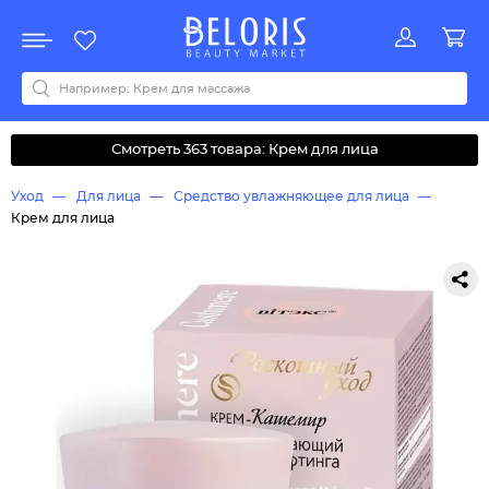
Распродажа
Акции
Новинки
Хит продаж
Все бренды
0-9
A
B
C
D
E
F
G
H
I
J
K
L
M
N
O
P
Q
R
S
T
U
V
W
Y
Z
А
Б
В
Д
З
И
М
О
К
Л
Н
П
Р
С
Т
У
Ф
Ч
Смотреть 363 товара: Крем для лица
Уход
Для лица
Средство увлажняющее для лица
Крем для лица