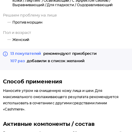
кожи /
Лифтинг /
Освежающий /
С эффектом сияния /
поддерживающий каркас, который мгновенно преображает
Выравнивающий /
Для гладкости /
Оздоравливающий
кожу: «стирает» морщинки, очерчивает контуры лица,
Решаем проблему на лице
выравнивает кожу.
Мгновенный результат: морщинки уменьшаются, кожа
Против морщин
становится гладкой, свежей, яркой и сияющей.
Пол и возраст
Длительный результат: заметно сокращается глубина морщин,
Женский
овал лица становится более четким, упругость кожи
повышается, и Вы выглядите намного моложе.
13 покупателей
рекомендуют приобрести
107 раз
добавили в список желаний
Способ применения
Наносите утром на очищенную кожу лица и шеи. Для
максимального омолаживающего результата рекомендуется
использовать в сочетании с другими средствами линии
«Cashmere».
Активные компоненты / состав