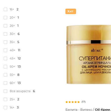
16+
2
20+
1
26+
1
30+
6
35+
5
40+
11
45+
12
50+
13
55+
8
60+
13
Все возраста
6
25+
2
(17)
14+
3
Белита - Витекс /
Oil-Крем