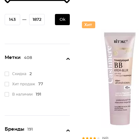
—
Ok
Метки
408
Скидка
2
Хит продаж
77
В наличии
191
Бренды
191
(40)