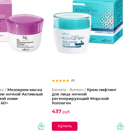
(8)
кс /
Мезокрем-маска
Белита - Витекс /
Крем-лифтинг
шеи ночной Активный
для лица ночной
лой кожи
регенерирующий Морской
 60+
Коллаген
437
руб