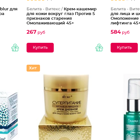
blur для
Белита - Витекс /
Крем-кашемир
Белита - Вите
ра
для кожи вокруг глаз Против 5
для лица и 
признаков старения
Омоложение 
Омолаживающий 45+
лифтинга 45
267
584
руб
руб