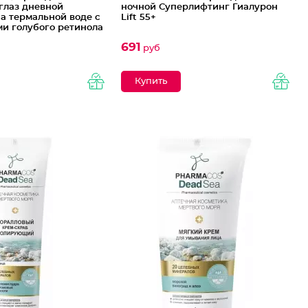
глаз дневной
ночной Суперлифтинг Гиалурон
а термальной воде с
Lift 55+
и голубого ретинола
691
руб