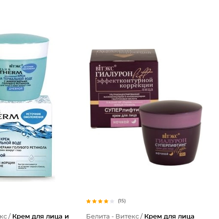
(15)
кс /
Крем для лица и
Белита - Витекс /
Крем для лица