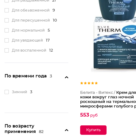
Для раздраженной
21
Для обезвоженной
9
Для пересушенной
10
Для нормальной
5
Для увядающей
17
Для воспаленной
12
Для кожи с веснушками
2
Для кожи с куперозом
11
По времени года
3
Для всех типов
60
Для поврежденной
6
Зимний
3
Белита - Витекс /
Крем для
кожи вокруг глаз ночной
роскошный на термальной
микросферами голубого 
Blue Therm
553
руб
По возрасту
применения
82