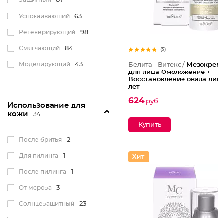
Защитный
87
Успокаивающий
63
Регенерирующий
98
Смягчающий
84
(5)
Моделирующий
43
Белита - Витекс /
Мезокре
для лица Омоложение +
Восстановление овала ли
Тонизирующий
64
лет
Отшелушивающий
2
624
руб
Использование для
С эффектом ботокса
12
кожи
34
Замедляющий рост
волос
3
После бритья
2
Антибактериальный
7
Для пилинга
1
Противовоспалительный
23
После пилинга
1
Для упругости кожи
131
От мороза
3
Охлаждающий
1
Солнцезащитный
23
Антистресс
1