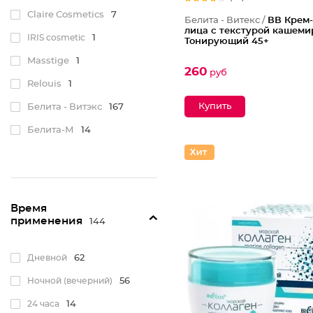
Claire Cosmetics
7
Белита - Витекс /
ВВ Крем-
лица с текстурой кашеми
IRIS cosmetic
1
Тонирующий 45+
Masstige
1
260
руб
Relouis
1
Белита - Витэкс
167
Белита-М
14
Время
применения
144
Дневной
62
Ночной (вечерний)
56
24 часа
14