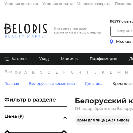
Условия доставки
Условия оплаты
Условия возврата
Помощь
116577
отзыв
Интернет-магазин
косметики и парфюмерии
Москва
Каталог
Уход
Макияж
Парфюмерия
Д
Все бренды
0-9
A
B
C
D
E
F
G
H
I
J
K
L
M
N
Главная
Белорусская косметика
Для лица
Крем для 
Фильтр в разделе
Белорусский к
191 товар, бренды из Белору
Цена (₽)
Крем для лица (363+ видов)