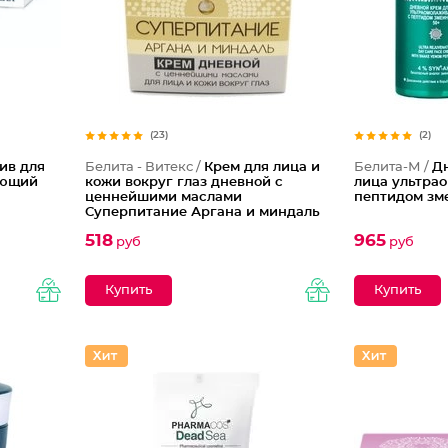
(23)
(2)
ив для
Белита - Витекс /
Крем для лица и
Белита-М /
Д
ающий
кожи вокруг глаз дневной с
лица ультра
ценнейшими маслами
пептидом зм
Суперпитание Аргана и миндаль
518
965
руб
руб