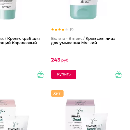
(7)
кс /
Крем-скраб для
Белита - Витекс /
Крем для лица
ющий Коралловый
для умывания Мягкий
243
руб