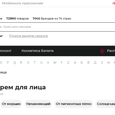
Мобильное приложение
ов
721890
товаров
7046
брендов из 74 стран
Пункты выдачи заказов
исконт
Косметика Белита
Рас
O
P
Q
R
S
T
U
V
W
Y
Z
А
Б
В
Д
З
И
лица
рем для лица
си
От морщин
Увлажняющий
От пигментных пятен
Солнцеза