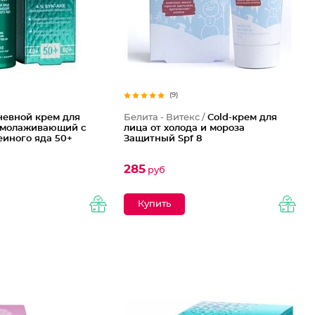
(9)
невной крем для
Белита - Витекс /
Cold-крем для
омолаживающий с
лица от холода и мороза
еиного яда 50+
Защитный Spf 8
285
руб