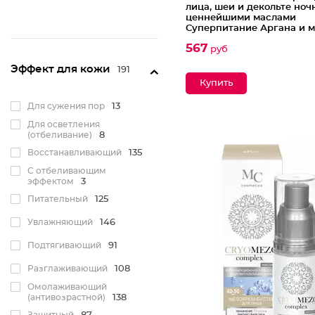
лица, шеи и декольте ноч
ценнейшими маслами
Суперпитание Аргана и 
567
руб
Эффект для кожи
191
Для сужения пор
13
Для осветления
(отбеливание)
8
Восстанавливающий
135
С отбеливающим
эффектом
3
Питательный
125
Увлажняющий
146
Подтягивающий
91
Разглаживающий
108
Омолаживающий
(антивозрастной)
138