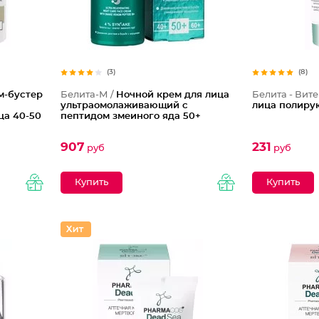
(3)
(8)
м-бустер
Белита-М /
Ночной крем для лица
Белита - Вите
ультраомолаживающий с
лица полиру
ца 40-50
пептидом змеиного яда 50+
907
231
руб
руб