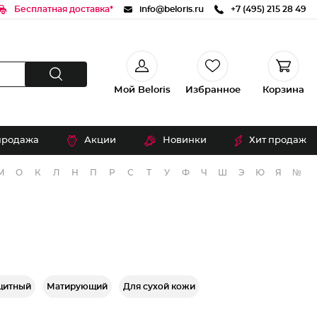
Бесплатная доставка*
info@beloris.ru
+7 (495) 215 28 49
Мой Beloris
Избранное
Корзина
продажа
Акции
Новинки
Хит продаж
М
О
К
Л
Н
П
Р
С
Т
У
Ф
Ч
Ш
Э
Ю
Я
№
щитный
Матирующий
Для сухой кожи