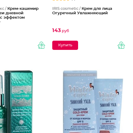
кс /
Крем-кашемир
IRIS cosmetic /
Крем для лица
шеи дневной
Огуречный Увлажняющий
с эффектом
+
143
руб