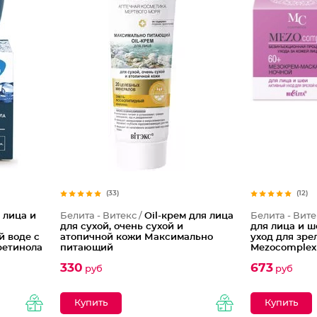
(33)
(12)
 лица и
Белита - Витекс /
Oil-крем для лица
Белита - Вите
для сухой, очень сухой и
для лица и 
 воде с
атопичной кожи Максимально
уход для зре
ретинола
питающий
Mezocomplex
330
673
руб
руб