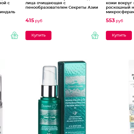
ной с
лица очищающая с
кожи вокруг 
пенообразователем Секреты Азии
роскошный н
миндаль
микросферам
Blue Therm
415
553
руб
руб