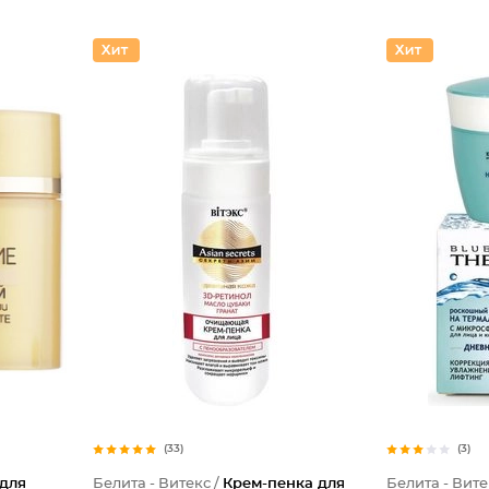
(33)
(3)
 для
Белита - Витекс /
Крем-пенка для
Белита - Вите