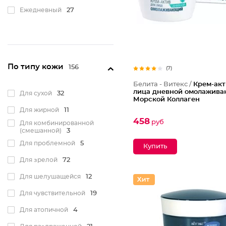
Ежедневный
27
По типу кожи
156
(7)
Белита - Витекс /
Крем-акт
лица дневной омолажив
Для сухой
32
Морской Коллаген
Для жирной
11
458
руб
Для комбинированной
(смешанной)
3
Для проблемной
5
Для зрелой
72
Для шелушащейся
12
Для чувствительной
19
Для атопичной
4